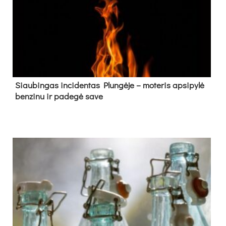
Siau­bin­gas in­ci­den­tas Plun­gė­je – mo­te­ris ap­si­py­lė
ben­zi­nu ir pa­de­gė sa­ve