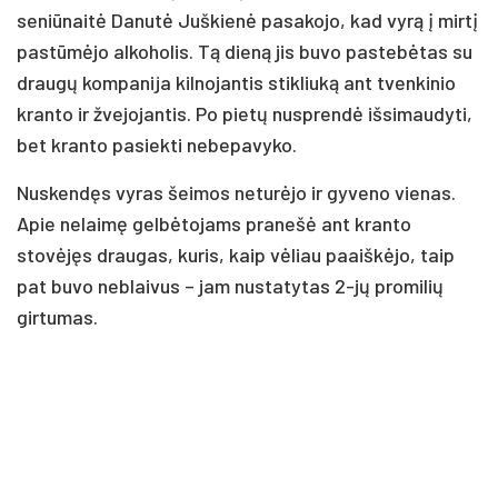
seniūnaitė Danutė Juškienė pasakojo, kad vyrą į mirtį
pastūmėjo alkoholis. Tą dieną jis buvo pastebėtas su
draugų kompanija kilnojantis stikliuką ant tvenkinio
kranto ir žvejojantis. Po pietų nusprendė išsimaudyti,
bet kranto pasiekti nebepavyko.
Nuskendęs vyras šeimos neturėjo ir gyveno vienas.
Apie nelaimę gelbėtojams pranešė ant kranto
stovėjęs draugas, kuris, kaip vėliau paaiškėjo, taip
pat buvo neblaivus – jam nustatytas 2-jų promilių
girtumas.