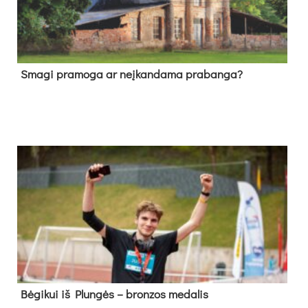
Sma­gi pra­mo­ga ar neį­kan­da­ma pra­ban­ga?
Bė­gi­kui iš Plun­gės – bron­zos me­da­lis