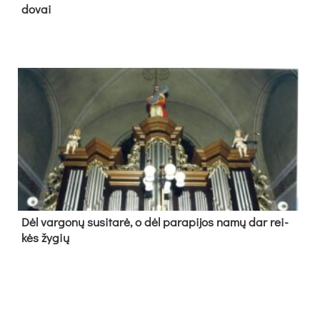
do­vai
Dėl var­go­nų su­si­ta­rė, o dėl pa­ra­pi­jos na­mų dar rei­
kės žy­gių