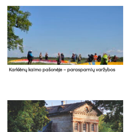
Kark­lė­nų kai­mo pa­šo­nė­je – pa­ras­par­nių var­žy­bos