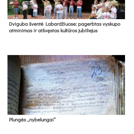
Dvi­gu­ba šven­tė La­bar­džiuo­se: pa­gerb­tas vys­ku­po
at­mi­ni­mas ir at­švęs­tas kul­tū­ros ju­bi­lie­jus
Plun­gės „ny­be­lun­gai“