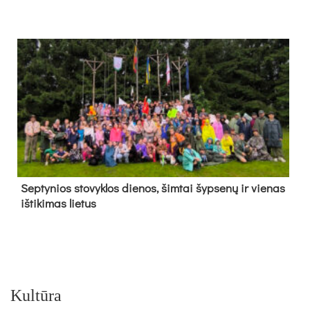
Sep­ty­nios sto­vyk­los die­nos, šim­tai šyp­se­nų ir vie­nas
iš­ti­ki­mas lie­tus
Kultūra