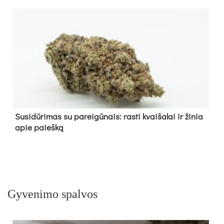
Su­si­dū­ri­mas su pa­rei­gū­nais: ras­ti kvai­ša­lai ir ži­nia
apie paieš­ką
Gyvenimo spalvos