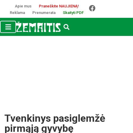
Apie mus
Praneškite NAUJIENĄ!
Reklama
Prenumerata
Skaityti PDF
Tvenkinys pasiglemžė
pirmąją gyvybę