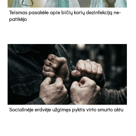
Teis­mas pa­sa­kė­le apie bi­čių ko­rių de­zin­fek­ci­ją ne­
pa­ti­kė­jo
So­cia­li­nė­je erd­vė­je už­gi­męs pyk­tis vir­to smur­to ak­tu