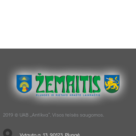
2019 © UAB „Antikva“. Visos teisės saugomos.
Vytauto g. 13, 90123 Plungė