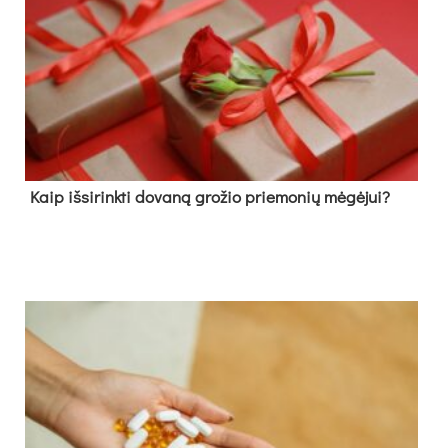
Kaip išsirinkti dovaną grožio priemonių mėgėjui?