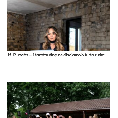
Iš Plungės – į tarptautinę nekilnojamojo turto rinką