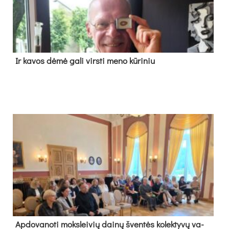
Ir ka­vos dė­mė ga­li virs­ti me­no kū­ri­niu
Ap­do­va­no­ti moks­lei­vių dai­nų šven­tės ko­lek­ty­vų va­