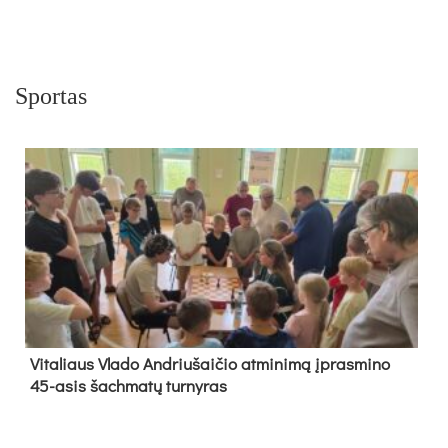
Sportas
Vi­ta­liaus Vla­do And­riu­šai­čio at­mi­ni­mą įpras­mi­no
45-asis šach­ma­tų tur­ny­ras