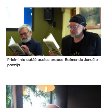
Pri­si­min­ta aukš­čiau­sios pra­bos Rai­mon­do Jo­nu­čio
poe­zi­ja