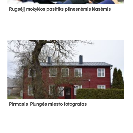
Rug­sė­jį mo­kyk­los pa­si­tiks pil­nes­nė­mis kla­sė­mis
Pir­ma­sis Plun­gės mies­to fo­tog­ra­fas