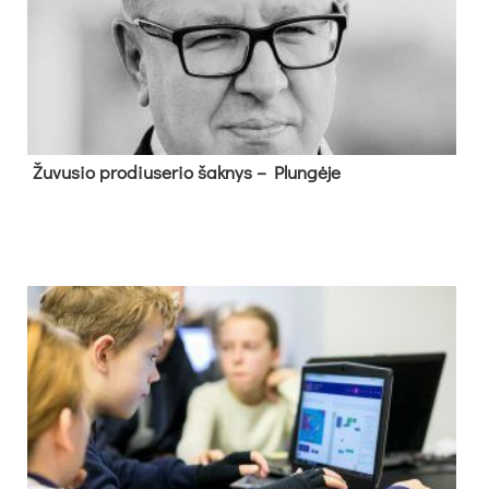
Žu­vu­sio pro­diu­se­rio šak­nys – Plun­gė­je