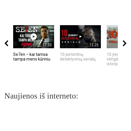
17:50
12:25
Se7en – kai tamsa
10 įsimintinų
10 įtemptų, k
tampa meno kūriniu
detektyvinių serialų
stingdančių k
istorijų
Naujienos iš interneto: