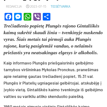
REDAKCIJA
2023-07-15
TEISĖTVARKA
Facebook
Messenger
WhatsApp
Viber
Share
Trečiadienio popietę Plungės rajono Gintališkės
kaimą sukrėtė skaudi žinia – tvenkinyje nuskendo
vyras. Šiais metais tai pirmoji auka Plungės
rajone, kurią pasiglemžė vanduo, o nelaimės
priežastis yra neatsakingas elgesys ir alkoholis.
Kaip informavo Plungės priešgaisrinės gelbėjimo
tarnybos viršininkas Mykolas Pronckus, pranešimas
apie nelaimę gautas trečiadienį popiet, 15.31 val.
Plungės ir Platelių ugniagesiai gelbėtojai, atskubėję į
įvykio vietą, Gintališkės kaimo tvenkinyje iš gelbėjimo
valties su varikliu atliko skenduolio paiešką.
1960 metais gimusio vietinio Gintališkės kaimo