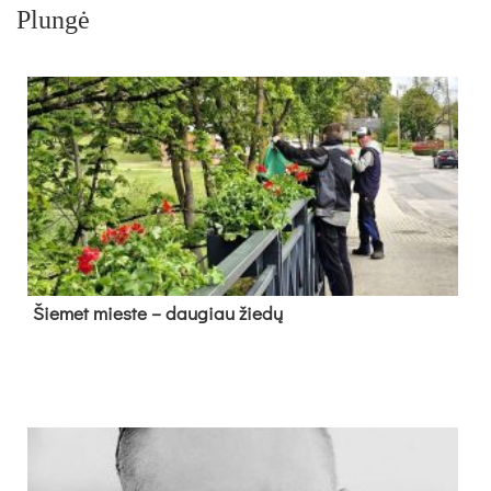
Plungė
Šie­met mies­te – dau­giau žie­dų