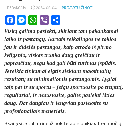
REDAKCIJA
2024-06-04
PRAVARTU ŽINOTI
Facebook
Messenger
WhatsApp
Viber
Share
Viską galima pasiekti, skiriant tam pakankamai
laiko ir pastangų. Kartais reikalingos ne tokios
jau ir didelės pastangos, kaip atrodo iš pirmo
žvilgsnio, viskas trunka daug greičiau ir
paprasčiau, negu kad gali būti turimas įspūdis.
Tereikia tinkamai elgtis siekiant maksimalių
rezultatų su minimaliomis pastangomis. Lygiai
taip pat ir su sportu – jeigu sportuosite po truputį,
reguliariai, ir nesustosite, galite pasiekti išties
daug. Dar daugiau ir lengviau pasieksite su
profesionaliais treneriais.
Skaitykite toliau ir sužinokite apie puikias treniruočių