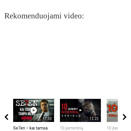
Rekomenduojami video:
17:50
12:25
Se7en – kai tamsa
10 įsimintinų
10 įtemptų, k