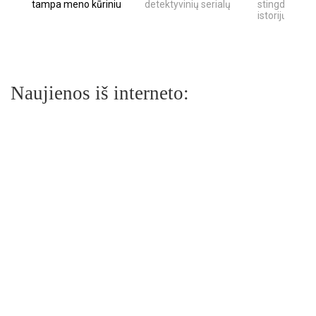
tampa meno kūriniu
detektyvinių serialų
stingdančių k
istorijų
Naujienos iš interneto: