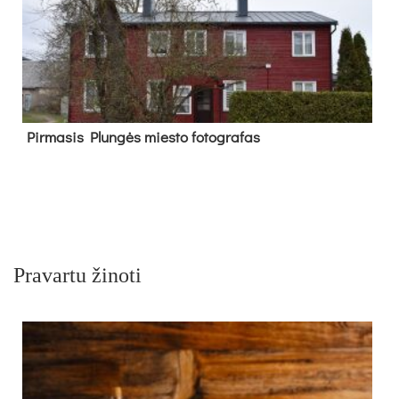
Pir­ma­sis Plun­gės mies­to fo­tog­ra­fas
Pravartu žinoti