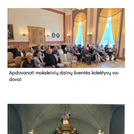
Ap­do­va­no­ti moks­lei­vių dai­nų šven­tės ko­lek­ty­vų va­
do­vai