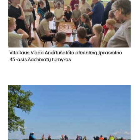
Vi­ta­liaus Vla­do And­riu­šai­čio at­mi­ni­mą įpras­mi­no
45-asis šach­ma­tų tur­ny­ras