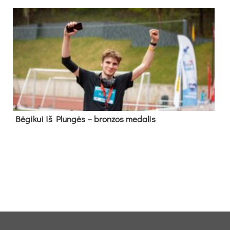
Bė­gi­kui iš Plun­gės – bron­zos me­da­lis