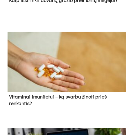
Kaip išsirinkti dovaną grožio priemonių mėgėjui?
Vitaminai imunitetui – ką svarbu žinoti prieš
renkantis?