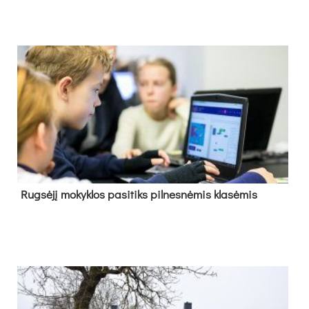
Rug­sė­jį mo­kyk­los pa­si­tiks pil­nes­nė­mis kla­sė­mis