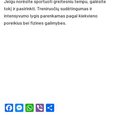
Jeigu norėsite sportuoti greitesniu tempu, galėsite
tokį ir pasirinkti. Treniruočių sudėtingumas ir
intensyvumo lygis parenkamas pagal kiekvieno
poreikius bei fizines galimybes.
Facebook
Messenger
WhatsApp
Viber
Share