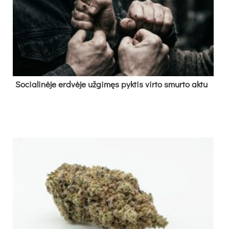
So­cia­li­nė­je erd­vė­je už­gi­męs pyk­tis vir­to smur­to ak­tu