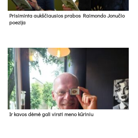
Pri­si­min­ta aukš­čiau­sios pra­bos Rai­mon­do Jo­nu­čio
poe­zi­ja
Ir ka­vos dė­mė ga­li virs­ti me­no kū­ri­niu