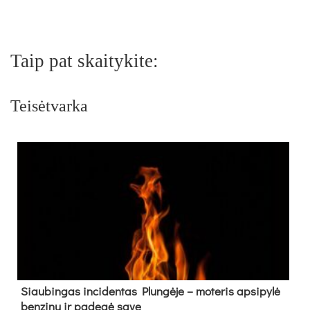
Taip pat skaitykite:
Teisėtvarka
Siau­bin­gas in­ci­den­tas Plun­gė­je – mo­te­ris ap­si­py­lė
ben­zi­nu ir pa­de­gė sa­ve