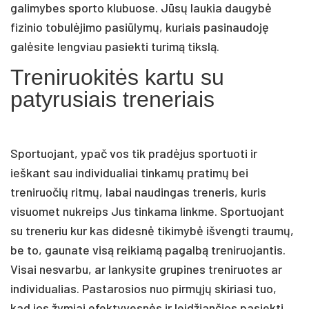
galimybes sporto klubuose. Jūsų laukia daugybė
fizinio tobulėjimo pasiūlymų, kuriais pasinaudoję
galėsite lengviau pasiekti turimą tikslą.
Treniruokitės kartu su
patyrusiais treneriais
Sportuojant, ypač vos tik pradėjus sportuoti ir
ieškant sau individualiai tinkamų pratimų bei
treniruočių ritmų, labai naudingas treneris, kuris
visuomet nukreips Jus tinkama linkme. Sportuojant
su treneriu kur kas didesnė tikimybė išvengti traumų,
be to, gaunate visą reikiamą pagalbą treniruojantis.
Visai nesvarbu, ar lankysite grupines treniruotes ar
individualias. Pastarosios nuo pirmųjų skiriasi tuo,
kad jos žymiai efektyvesnės ir leidžiančios pasiekti