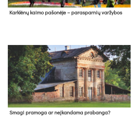
Kark­lė­nų kai­mo pa­šo­nė­je – pa­ras­par­nių var­žy­bos
Sma­gi pra­mo­ga ar neį­kan­da­ma pra­ban­ga?