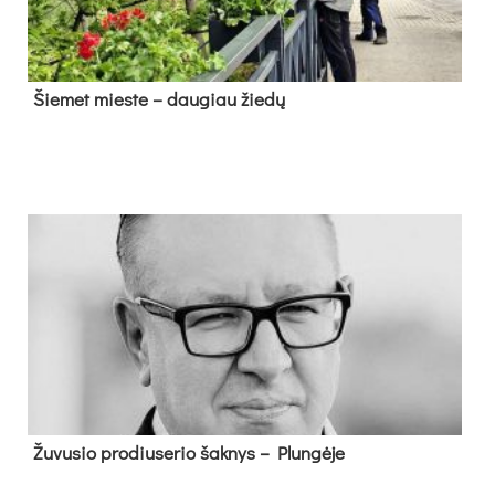
Šie­met mies­te – dau­giau žie­dų
Žu­vu­sio pro­diu­se­rio šak­nys – Plun­gė­je