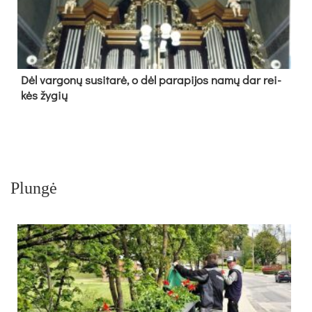
Dėl var­go­nų su­si­ta­rė, o dėl pa­ra­pi­jos na­mų dar rei­
kės žy­gių
Plungė