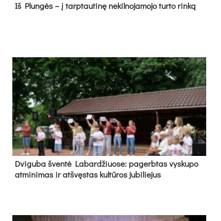
Iš Plungės – į tarptautinę nekilnojamojo turto rinką
Dvi­gu­ba šven­tė La­bar­džiuo­se: pa­gerb­tas vys­ku­po
at­mi­ni­mas ir at­švęs­tas kul­tū­ros ju­bi­lie­jus