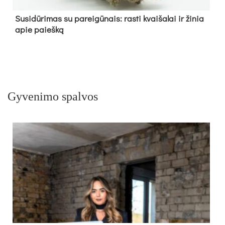
Su­si­dū­ri­mas su pa­rei­gū­nais: ras­ti kvai­ša­lai ir ži­nia
apie paieš­ką
Gyvenimo spalvos