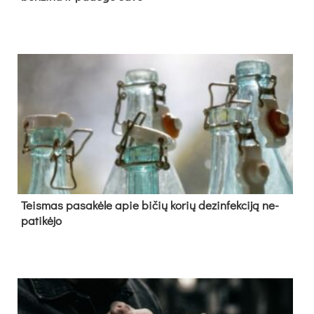
Teis­mas pa­sa­kė­le apie bi­čių ko­rių de­zin­fek­ci­ją ne­
pa­ti­kė­jo