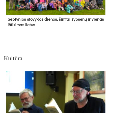
Sep­ty­nios sto­vyk­los die­nos, šim­tai šyp­se­nų ir vie­nas
iš­ti­ki­mas lie­tus
Kultūra