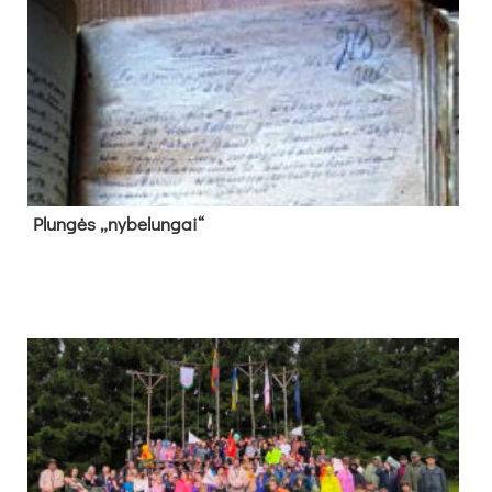
Plun­gės „ny­be­lun­gai“