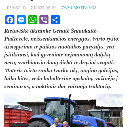
REDAKCIJA
2023-08-10
GYVENIMO SPALVOS
Facebook
Messenger
WhatsApp
Viber
Share
Rietaviškė ūkininkė Genutė Šniaukaitė-
Pudževelė, neišsenkančios energijos, tvirto ryžto,
užsispyrimo ir puikios nuotaikos pavyzdys, yra
įsitikinusi, kad gyvenime neįmanomų dalykų
nėra, svarbiausia daug dirbti ir drąsiai svajoti.
Moteris tvirta ranka tvarko ūkį, augina galvijus,
laiko bites, veda buhalterinę apskaitą, važinėja į
seminarus, o naktimis dar vairuoja traktorių.