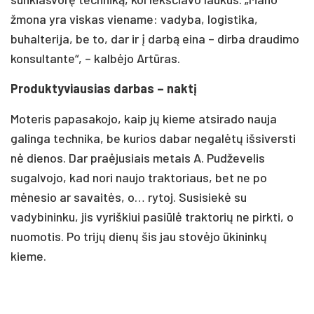
žmona yra viskas viename: vadyba, logistika,
buhalterija, be to, dar ir į darbą eina – dirba draudimo
konsultante“, – kalbėjo Artūras.
Produktyviausias darbas – naktį
Moteris papasakojo, kaip jų kieme atsirado nauja
galinga technika, be kurios dabar negalėtų išsiversti
nė dienos. Dar praėjusiais metais A. Pudževelis
sugalvojo, kad nori naujo traktoriaus, bet ne po
mėnesio ar savaitės, o… rytoj. Susisiekė su
vadybininku, jis vyriškiui pasiūlė traktorių ne pirkti, o
nuomotis. Po trijų dienų šis jau stovėjo ūkininkų
kieme.