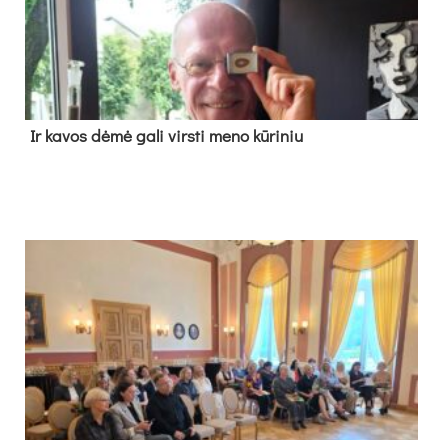
Ir ka­vos dė­mė ga­li virs­ti me­no kū­ri­niu