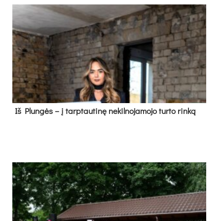
Iš Plungės – į tarptautinę nekilnojamojo turto rinką