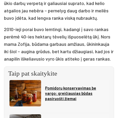
ūkio darbų verpetą ir galiausiai suprato, kad kelio
atgalios jau nebėra – pernelyg daug darbo ir meilės
buvo įdėta, kad lengva ranka viską nubrauktų.
2010-ieji porai buvo lemtingi, kadangi į savo rankas
perėmė 40-ies hektarų tėvelių išpuoselėtą ūkį. Nors
mama Zofija, būdama garbaus amžiaus, ūkininkauja
iki šiol – augina grūdus, bet kartu džiaugiasi, kad jos ir
anapilin iškeliavusio vyro ūkis atiteko į geras rankas.
Taip pat skaitykite
Pomidorų konservavimas be
vargo: greičiausias būdas
pasiruošti žiemai