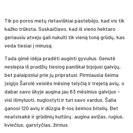
Tik po poros metų rietaviškiai pastebėjo, kad vis tik
kažko trūksta. Suskaičiavo, kad iš vieno hektaro
geriausiu atveju gali nukulti tik vieną toną grūdų, kas
veda tiesiai į minusą.
Tada gimė idėja pradėti auginti gyvulius. Genutė
neslepia iš pradžių tiesiog paniškai bijojusi galvijų,
bet palaipsniui prie jų pripratusi. Pirmiausia šeima
įsigijo Šarolė veislės mėsinę telyčią ir trejetą avių, o
dabar savo ūkyje augina jau 63 mėsinius galvijus –
visi išmyluoti, nuglostyti ir turi savo vardus. Šalia
ganosi 120 avių ir dūzgia 8-ios šeimos bitelių. Bet
neatsisakė ir grūdinių kultūrų: augina avižas, rugius,
kviečius, garstyčias, žirnius.