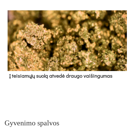
Į tei­sia­mų­jų suo­lą at­ve­dė drau­go vai­šin­gu­mas
Gyvenimo spalvos