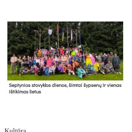
Sep­ty­nios sto­vyk­los die­nos, šim­tai šyp­se­nų ir vie­nas
iš­ti­ki­mas lie­tus
Kultūra