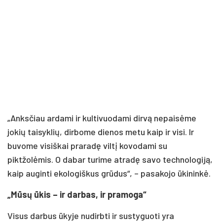
„Anksčiau ardami ir kultivuodami dirvą nepaisėme
jokių taisyklių, dirbome dienos metu kaip ir visi. Ir
buvome visiškai praradę viltį kovodami su
piktžolėmis. O dabar turime atradę savo technologiją,
kaip auginti ekologiškus grūdus“, – pasakojo ūkininkė.
„Mūsų ūkis – ir darbas, ir pramoga“
Visus darbus ūkyje nudirbti ir sustyguoti yra