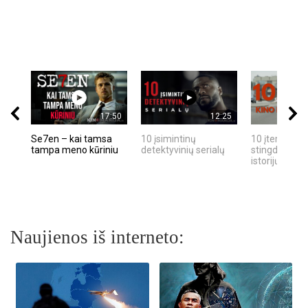
17:50
12:25
Se7en – kai tamsa
10 įsimintinų
10 įtemptų, k
tampa meno kūriniu
detektyvinių serialų
stingdančių k
istorijų
Naujienos iš interneto: