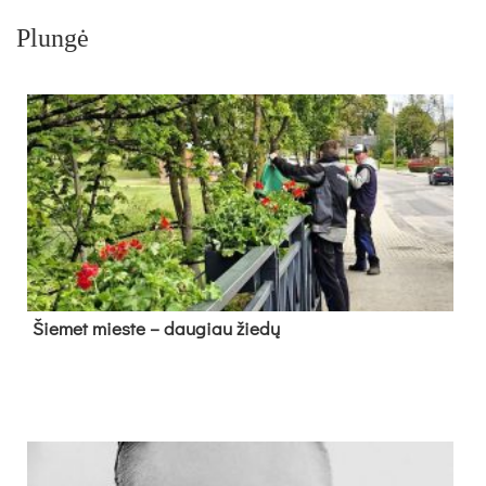
Plungė
Šie­met mies­te – dau­giau žie­dų