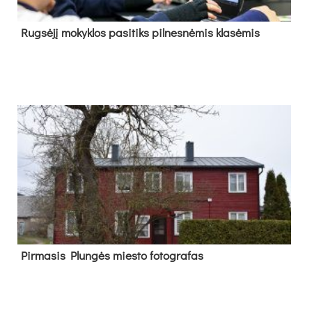
Rug­sė­jį mo­kyk­los pa­si­tiks pil­nes­nė­mis kla­sė­mis
Pir­ma­sis Plun­gės mies­to fo­tog­ra­fas