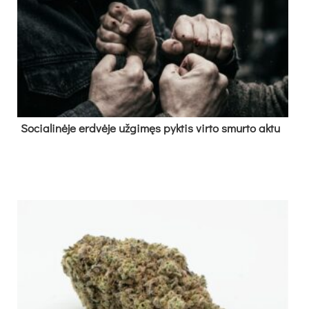
So­cia­li­nė­je erd­vė­je už­gi­męs pyk­tis vir­to smur­to ak­tu