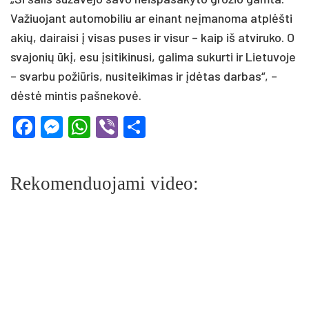
Važiuojant automobiliu ar einant neįmanoma atplėšti
akių, dairaisi į visas puses ir visur – kaip iš atviruko. O
svajonių ūkį, esu įsitikinusi, galima sukurti ir Lietuvoje
– svarbu požiūris, nusiteikimas ir įdėtas darbas“, –
dėstė mintis pašnekovė.
Facebook
Messenger
WhatsApp
Viber
Share
Rekomenduojami video: