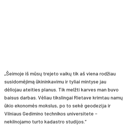
„Šeimoje iš mūsų trejeto vaikų tik aš viena rodžiau
susidomėjimą ūkininkavimu ir tyliai mintyse jau
dėliojau ateities planus. Tik melžti karves man buvo
baisus darbas. Vėliau tikslingai Rietave krimtau namų
ūkio ekonomės mokslus, po to sekė geodezija ir
Vilniaus Gedimino technikos universitete –
nekilnojamo turto kadastro studijos.“