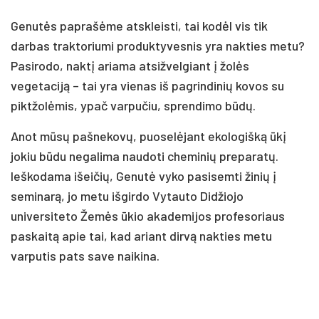
Genutės paprašėme atskleisti, tai kodėl vis tik
darbas traktoriumi produktyvesnis yra nakties metu?
Pasirodo, naktį ariama atsižvelgiant į žolės
vegetaciją – tai yra vienas iš pagrindinių kovos su
piktžolėmis, ypač varpučiu, sprendimo būdų.
Anot mūsų pašnekovų, puoselėjant ekologišką ūkį
jokiu būdu negalima naudoti cheminių preparatų.
Ieškodama išeičių, Genutė vyko pasisemti žinių į
seminarą, jo metu išgirdo Vytauto Didžiojo
universiteto Žemės ūkio akademijos profesoriaus
paskaitą apie tai, kad ariant dirvą nakties metu
varputis pats save naikina.