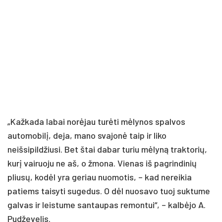
„Kažkada labai norėjau turėti mėlynos spalvos
automobilį, deja, mano svajonė taip ir liko
neišsipildžiusi. Bet štai dabar turiu mėlyną traktorių,
kurį vairuoju ne aš, o žmona. Vienas iš pagrindinių
pliusų, kodėl yra geriau nuomotis, – kad nereikia
patiems taisyti sugedus. O dėl nuosavo tuoj suktume
galvas ir leistume santaupas remontui“, – kalbėjo A.
Pudževelis.