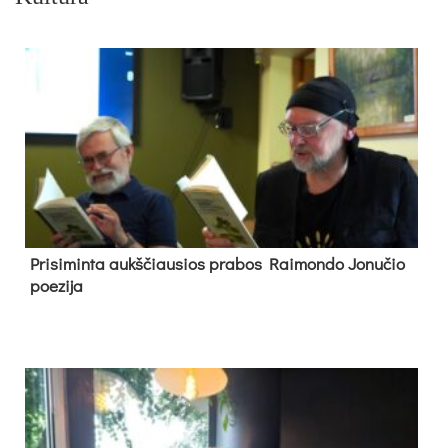
Pri­si­min­ta aukš­čiau­sios pra­bos Rai­mon­do Jo­nu­čio
poe­zi­ja