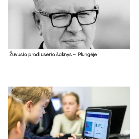
Žu­vu­sio pro­diu­se­rio šak­nys – Plun­gė­je