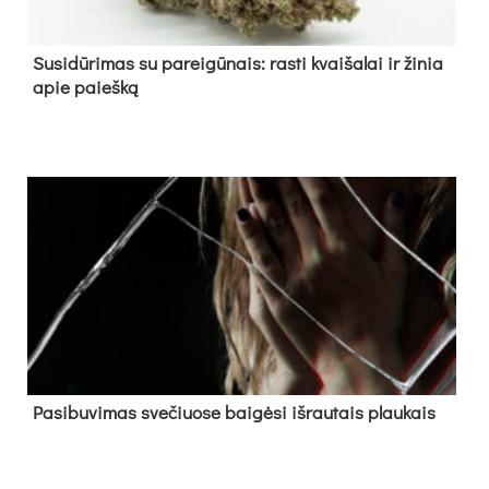
Su­si­dū­ri­mas su pa­rei­gū­nais: ras­ti kvai­ša­lai ir ži­nia
apie paieš­ką
Pa­si­bu­vi­mas sve­čiuo­se bai­gė­si iš­rau­tais plau­kais