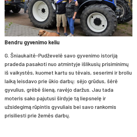
Bendru gyvenimo keliu
G. Šniaukaitė-Pudževelė savo gyvenimo istoriją
pradeda pasakoti nuo atmintyje išlikusių prisiminimų
iš vaikystės, kuomet kartu su tėvais, seserimi ir broliu
laiką leisdavo prie ūkio darbų: sėjo grūdus, šėrė
gyvulius, grėbė šieną, ravėjo daržus. Jau tada
moteris sako pajutusi širdyje tą liepsnelę ir
užsidegimą rūpintis gyvuliais bei savo rankomis
prisiliesti prie žemės darbų.