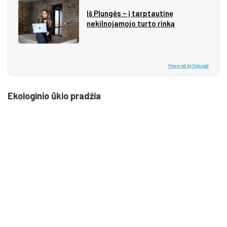
Iš Plungės – į tarptautinę
nekilnojamojo turto rinką
Powered by Setupad
Ekologinio ūkio pradžia