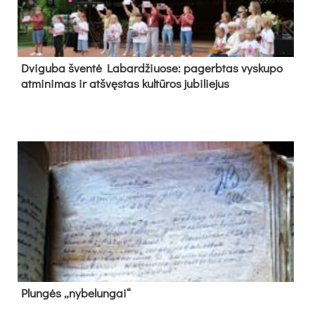
Dvi­gu­ba šven­tė La­bar­džiuo­se: pa­gerb­tas vys­ku­po
at­mi­ni­mas ir at­švęs­tas kul­tū­ros ju­bi­lie­jus
Plun­gės „ny­be­lun­gai“