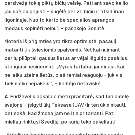
parsivežę tokią piktų bičių veislę. Pati ant savo kailio
jau spėjau pajusti – sugėlė per 20 bičių ir atsidūriau
ligoninėje. Nuo to karto be specialios aprangos
medaus kopinėti neinu“, – pasakojo Genutė.
Moteris iš prigimties yra tikra optimistė, pasaulį
matanti tik šviesiomis spalvomis. Net kai nuimant
derlių pliūpteli gausus lietus ar vėjai išguldo pasėlius,
stengiasi nesinervinti. „Vyras tai labai jaudinasi, kai
ne laiku užeina lietūs, o aš ramiai reaguoju – juk vis
tiek nieko nepakeisi“, – kalbėjo rietaviškė.
A. Pudževelis pokalbio metu prasitarė, kad turi didelę
svajonę – įsigyti ūkį Teksase (JAV) ir ten ūkininkauti,
bet sakė, kad žmona jam ne itin pritarianti. Pati
mieliau rinktųsi Švediją, po kurią teko pakeliauti.
„Ši šalis sužavėjo savo neišpasakyto grožio gamta.