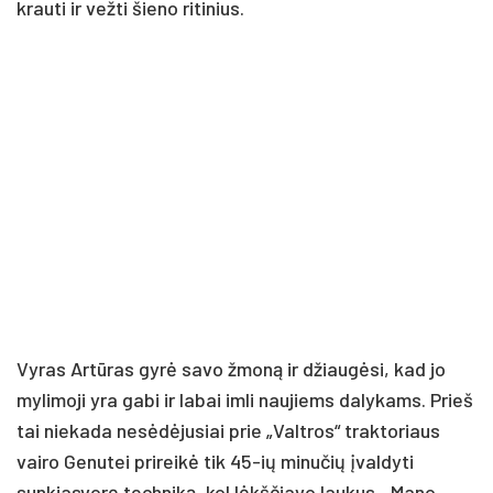
krauti ir vežti šieno ritinius.
Vyras Artūras gyrė savo žmoną ir džiaugėsi, kad jo
mylimoji yra gabi ir labai imli naujiems dalykams. Prieš
tai niekada nesėdėjusiai prie „Valtros“ traktoriaus
vairo Genutei prireikė tik 45-ių minučių įvaldyti
sunkiasvorę techniką, kol lėkščiavo laukus. „Mano