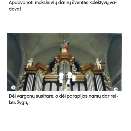
Ap­do­va­no­ti moks­lei­vių dai­nų šven­tės ko­lek­ty­vų va­
do­vai
Dėl var­go­nų su­si­ta­rė, o dėl pa­ra­pi­jos na­mų dar rei­
kės žy­gių