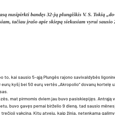
są nu­si­pirk­ti bandęs 32-jų plun­giš­kis V. S. To­kią „do
u­siam, ta­čiau įra­šo apie skiepą sie­ku­siam vy­rui sau­sio
po to, kai sau­sio 5-ąją Plungės ra­jo­no sa­vi­val­dybės li­go­ni
 200 eurų kyšį bei 50 eurų vertės „Ak­ro­po­lio“ do­vanų kor­telę u
­sas.
 dozės, mat pir­mo­mis dviem jau bu­vo pa­si­skie­pijęs. Antrąją 
mo me­tu, bu­vo gavęs per­nai bir­že­lio 9 dieną, tad sau­sio mėne
re­čio­ji vak­ci­na. Ki­tu at­ve­ju, kaip ži­nia, ne­ten­ka­ma ga­li­my