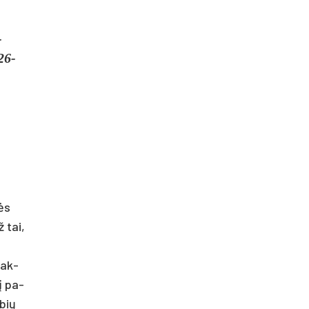
­
 26-
nės
ž tai,
vak­
sį pa­
­bių