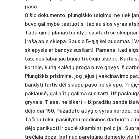
pa­so.
O šio do­ku­men­to, plun­giš­kio tei­gi­mu, ne tiek jam,
bu­vo ga­li­mybė tes­tuo­tis, ta­čiau šios vy­ras at­si
Ta­da gimė pla­nas ban­dy­ti su­si­tar­ti su skie­pi­jan
įrašą apie skiepą. Sau­sio 5-ąją ke­liau­da­mas į Vak
skie­py­sis ar ban­dys su­si­tar­ti. Pa­manė, kad elg­si
tas, nes la­bai jau bi­jo­jo tre­čio­jo skie­po. Kar­tu
kor­telę, ku­rią Kalėdų pro­ga bu­vo gavęs iš dar­bo
Plun­giš­kis pri­si­minė, jog įėjus į vak­ci­na­vi­mo pa­
ban­dy­ti tar­tis dėl skiepų pa­so be skie­po. Priėjęs p
pa­klausė, gal būtų ga­li­ma su­si­tar­ti. Už pa­slaug
gry­nais. Tie­sa, ne iš­kart – iš pra­džių bandė iš­si­v
dėjo dar 150. Pa­žadė­to at­ly­gio vy­ras ne­rodė, bet p
Ta­čiau to­kiu pa­si­ūly­mu me­di­ci­nos dar­buo­to­ja n
dėjo pa­ni­kuo­ti ir puolė skam­bin­ti po­li­ci­jai. Sup­
tre­čią­ja do­ze, bet nuo pa­reigūnų dėme­sio vis tiek j