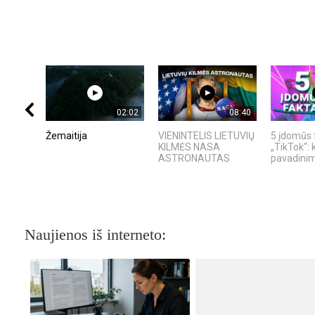
02:02
08:40
Žemaitija
VIENINTELIS LIETUVIŲ
5 įdomūs 
KILMĖS NASA
„TikTok“: 
ASTRONAUTAS
pavadinima
Naujienos iš interneto: