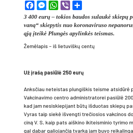
Facebook
Messenger
WhatsApp
Viber
Share
3 400 eurų – to­kios bau­dos su­laukė skiepų pa­
vaną“ skie­py­tis nuo ko­ro­na­vi­ru­so ne­pa­no­r
ąją įteikė Plungės apy­linkės teis­mas.
Žemėlapis – iš lietuviškų centų
Už įrašą pa­si­ūlė 250 eurų
Anks­čiau ne­teis­tas plun­giš­kis teis­me at­si­dūrė 
Vak­ci­na­vi­mo cent­ro ad­mi­nist­ra­to­rei pa­si­ūlė
kad jam ne­sis­kie­pi­jant būtų iš­duo­tas skiepų pa
Vy­ras taip siekė iš­veng­ti tre­čio­sios vak­ci­nos
ciną V. S, kaip pa­ts aiš­ki­no iki­teis­mi­nio ty­ri­
gal da­bar ga­lio­jan­čią tvarką jam bu­vo rei­ka­lin­ga t