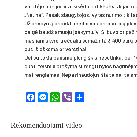
va at­ėjo prie jos ir at­si­sėdo ant kėdės. Ji jau ruoš
„Ne, ne“. Pa­sak slau­gy­to­jos, vy­ras nu­ri­mo tik ta­
Už ban­dymą pa­pirk­ti me­di­ci­nos dar­buo­toją plun
baigė baud­žia­muo­ju įsa­ky­mu. V. S. bu­vo pri­pa­ž
mas jam skyrė treč­da­liu su­ma­žintą 3 400 eurų baudą
bus išieš­ko­ma pri­vers­ti­nai.
Jei su to­kia baus­me plun­giš­kis ne­su­tin­ka, per 
duo­ti teis­mui pra­šymą su­reng­ti by­los nag­rinė­jim
mai ren­gia­mas. Ne­pa­si­nau­do­jus šia tei­se, teis­
Facebook
Messenger
WhatsApp
Viber
Share
Rekomenduojami video: