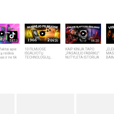
04:13
09:20
06:20
faktai apie
10 FILMUOSE
KAIP KINIJA TAPO
„ELE
ką reiškia
IŠGALVOTŲ
„PASAULIO FABRIKU“:
MAS
s ir ne tik
TECHNOLOGIJŲ,...
NUTYLĖTA ISTORIJA
BAI