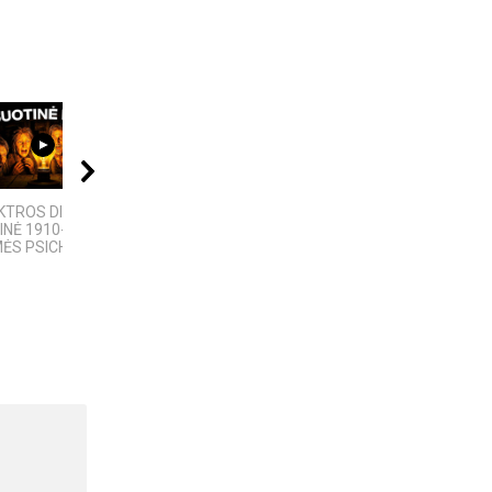
04:06
08:03
09:00
KTROS DIETA“:
ROSVELO ATEIVIO
KAMUOLINIS ŽAIBAS:
INĖ 1910-ŲJŲ
ISTORIJA: KAS
MĮSLINGA GAMTOS
MĖS PSICHOZĖ
NUTIKO...
PASLAPTIS