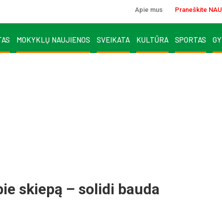
Apie mus
Praneškite NAU
TAS
MOKYKLŲ NAUJIENOS
SVEIKATA
KULTŪRA
SPORTAS
GY
ie skiepą – solidi bauda