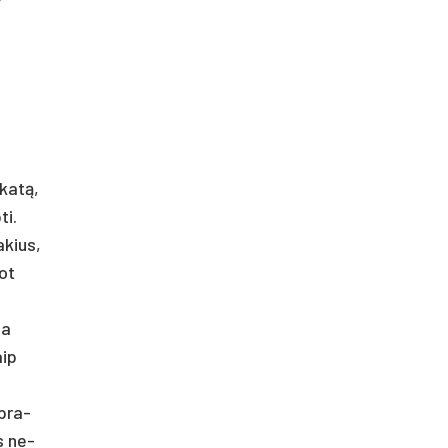
­katą,
ti.
a­kius,
not
ia
aip
 pra­
is ne­