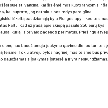
ė­si su­leis­ti vak­ciną, kai šis ėmė mo­si­kuo­ti ran­ko­mis ir ša
da, kai su­pra­to, jog ne­tru­kus pa­si­ro­dys pa­reigū­nai.
­giš­kiui iš­keltą baud­žiamąją by­la Plungės apy­linkės teis­ma
in­tas kal­tu. Kad už įrašą apie skiepą pa­si­ūlė 250 eurų kyšį,
, ku­rią jis pri­va­lo pa­deng­ti per me­tus. Prie­šin­gu at­ve­ju
14 dienų nuo baud­žia­mo­jo įsa­ky­mo ga­vi­mo die­nos tu­ri teis
ą teis­me. To­kiu at­ve­ju by­los nag­rinė­ji­mas teis­me bus pri­v
mo baud­žia­ma­sis įsa­ky­mas įsi­teisė­ja ir yra ne­skund­žia­mas