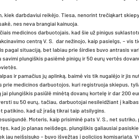
 kiek darb­da­viui reikė­jo. Tie­sa, ne­no­rint tre­čią­kart skie­py
­sakė, nes ne­va bran­giai kai­nuo­ja.
­čiais me­di­ci­nos dar­buo­to­jais, kad šie už pi­ni­gus su­klas­tot
­ci­na­vi­mo centrą V. S. dar ne­ži­no­jo, kaip pa­sielgs, – vis t
s pa­gal si­tua­ciją, bet la­biau prie šir­dies bu­vo ant­ra­sis va­
 su sa­vi­mi plun­giš­kis pa­si­ėmė pi­nigų ir 50 eurų vertės do­va
­vietės.
tal­pas ir pa­ma­čius jų ap­linką, baimė vis tik nu­galė­jo ir jis nu
rie me­di­ci­nos dar­buo­to­jos, ku­ri re­gist­ruo­ja skie­pus, ty­li
ą jai plun­giš­kis pa­si­ūlė minėtą do­vanų kor­telę ir dar 200 eu
ers­ti su 50 eurų, ta­čiau, dar­buo­to­jai ne­si­leid­žiant į kal­bas
a­ti­ki­no, kad už įrašą tik­rai taip at­si­ly­gins.
e­su­si­gundė. Mo­te­ris, kaip pri­si­minė pa­ts V. S., net su­tri­ko,
ratęs, kad jo pla­nas neiš­degs, plun­giš­kis ga­liau­siai pa­si­skie­
au neiš­si­su­ko – bu­vo iš­vež­tas į po­li­ci­jos ko­mi­sa­riatą. V