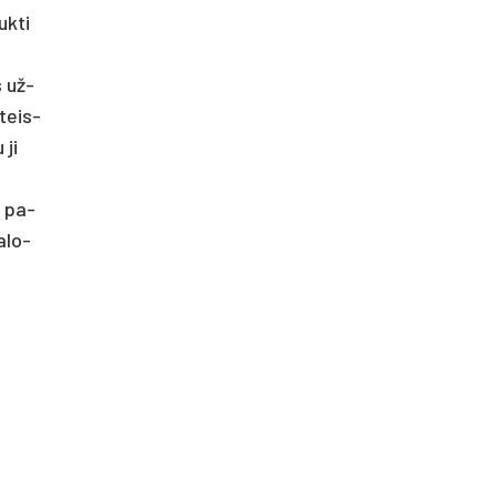
uk­ti
s už­
 teis­
 ji
ę pa­
a­lo­
.