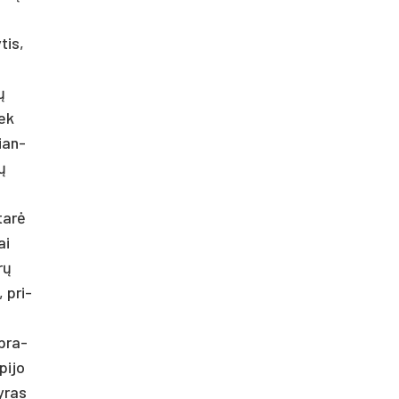
­tis,
ų
iek
rian­
nų
­tarė
ai
rų
, pri­
 pra­
pi­jo
y­ras