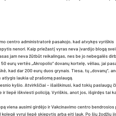
vi­mo cent­ro ad­mi­nist­ra­torė pa­sa­ko­jo, kad at­vykęs vy­riš­kis
e­py­tis ne­no­ri. Kaip prie­žastį vy­ras ne­va įvar­di­jo blogą svei
pa­sas jam ne­va žūtbūt rei­ka­lin­gas, nes be jo ne­be­galės dirb­
ūlė 50 eurų vertės „Ak­ro­po­lio“ do­vanų kor­telę, vėliau, jai pa­s
­reiškė, kad dar 200 eurų duos gry­nais. Tie­sa, tų „do­vanų“, a
s at­ly­gis lau­kia už pra­šomą pa­slaugą.
­des­nio ky­šio. At­virkš­čiai – išaiš­ki­nu­si, kad to­kių pa­slaugų č
e ir liepė išk­vies­ti po­li­ciją. Vy­riš­kis, anot jos, iš­girdęs tai k
pą vie­na au­si­mi girdė­jo ir Vak­ci­na­vi­mo cent­ro bend­ro­sios
ad ko­legė vy­rui liepė skie­py­tis ar­ba ei­ti lauk. Po šių žod­žių j