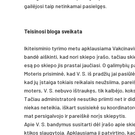
gailė­jo­si taip ne­tin­ka­mai pa­sielgęs.
Tei­si­no­si blo­ga svei­ka­ta
Iki­teis­mi­nio ty­ri­mo me­tu ap­klau­sia­ma Vak­ci­na­
bandė aiš­kin­ti, kad no­ri skie­po įra­šo, ta­čiau ski
esą po skie­po jis pra­stai jau­čia­si. O ga­li­my­bių 
Mo­te­ris pri­si­minė, kad V. S. iš pra­džių jai pa­si­
kad jų įstai­ga to­kiais rei­ka­lais neuž­sii­ma, pa
mo­ters, V. S. ne­bu­vo išt­raukęs, tik kalbė­jo, kok
Ta­čiau ad­mi­nist­ra­torė ne­su­ti­ko priim­ti net ir di
nie­kas ne­tei­kia, iš­kart su­si­siekė su koor­di­na­to­r
mat per­si­gal­vo­jo ir pa­reiškė norįs skie­py­tis.
Apie V. S. ban­dy­mus su­si­tar­ti dėl įra­šo apie skie
kti­kos slau­gy­to­ja. Apk­lau­sia­ma ji pa­tvir­ti­no, k