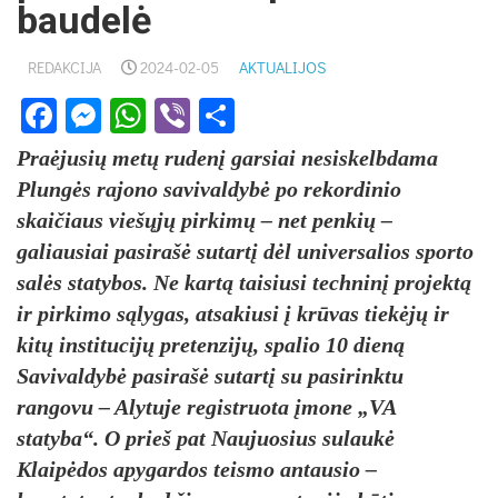
baudelė
REDAKCIJA
2024-02-05
AKTUALIJOS
Facebook
Messenger
WhatsApp
Viber
Share
Praėjusių metų rudenį garsiai nesiskelbdama
Plungės rajono savivaldybė po rekordinio
skaičiaus viešųjų pirkimų – net penkių –
galiausiai pasirašė sutartį dėl universalios sporto
salės statybos. Ne kartą taisiusi techninį projektą
ir pirkimo sąlygas, atsakiusi į krūvas tiekėjų ir
kitų institucijų pretenzijų, spalio 10 dieną
Savivaldybė pasirašė sutartį su pasirinktu
rangovu – Alytuje registruota įmone „VA
statyba“. O prieš pat Naujuosius sulaukė
Klaipėdos apygardos teismo antausio –