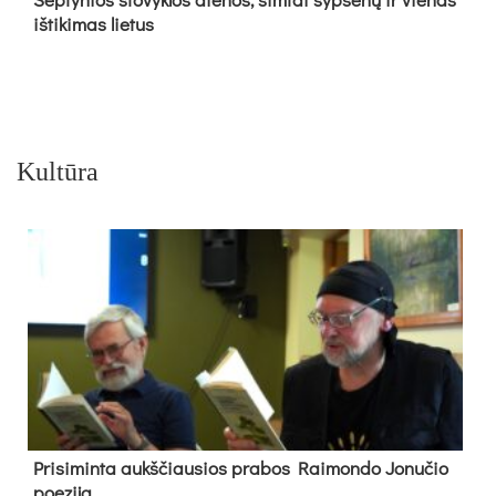
iš­ti­ki­mas lie­tus
Kultūra
Pri­si­min­ta aukš­čiau­sios pra­bos Rai­mon­do Jo­nu­čio
poe­zi­ja