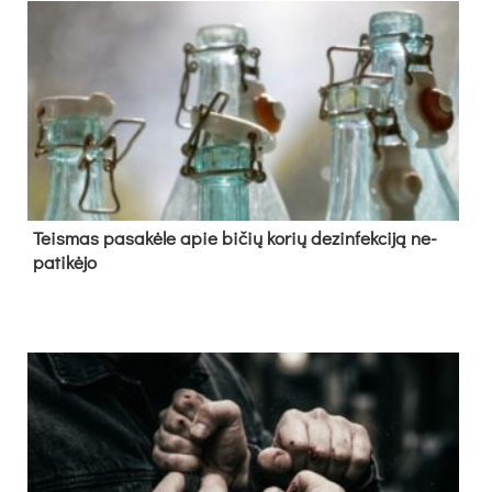
Teis­mas pa­sa­kė­le apie bi­čių ko­rių de­zin­fek­ci­ją ne­
pa­ti­kė­jo