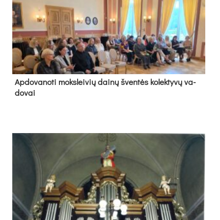
Ap­do­va­no­ti moks­lei­vių dai­nų šven­tės ko­lek­ty­vų va­
do­vai