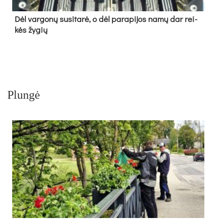
Dėl var­go­nų su­si­ta­rė, o dėl pa­ra­pi­jos na­mų dar rei­
kės žy­gių
Plungė