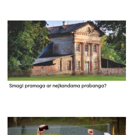
Sma­gi pra­mo­ga ar neį­kan­da­ma pra­ban­ga?