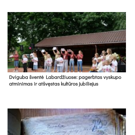
Dvi­gu­ba šven­tė La­bar­džiuo­se: pa­gerb­tas vys­ku­po
at­mi­ni­mas ir at­švęs­tas kul­tū­ros ju­bi­lie­jus