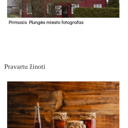
Pir­ma­sis Plun­gės mies­to fo­tog­ra­fas
Pravartu žinoti