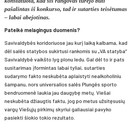
konstatuota, kad šis rangovas turėjo būti
pašalintas iš konkurso, tad ir sutarties teisėtumas
– labai abejotinas.
Pateikė melagingus duomenis?
Savivaldybės koridoriuose jau kurį laiką kalbama, kad
dėl salės statybos sukirtusi rankomis su „VA statyba“
Savivaldybė vaikšto lyg plonu ledu. Gal dėl to ir pats
susitarimas įformintas labai tyliai, sutarties
sudarymo fakto neskubėta aplaistyti nealkoholiniu
šampanu, nors universalios salės Plungės sporto
bendruomenė laukia jau daugybę metų. Viešai
neskubėta džiaugtis faktu, jog po metus užsitęsusių
vargų Viešųjų pirkimų skyriui galiausiai pavyko
pasiekti šiokio tokio rezultato.