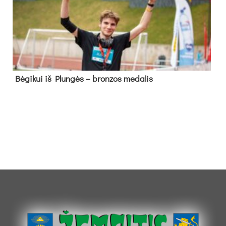
Bė­gi­kui iš Plun­gės – bron­zos me­da­lis