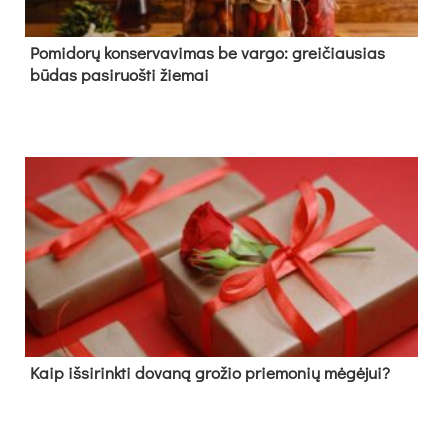
Pomidorų konservavimas be vargo: greičiausias
būdas pasiruošti žiemai
Kaip išsirinkti dovaną grožio priemonių mėgėjui?