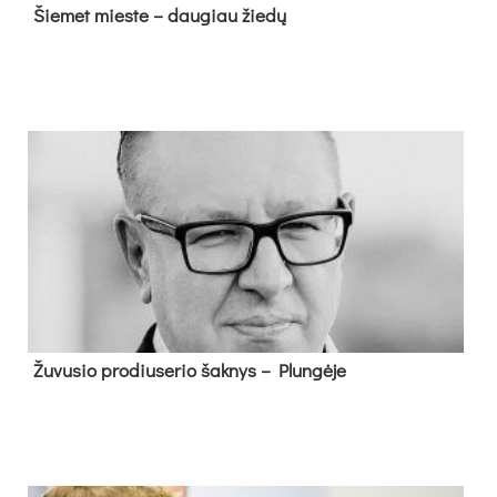
Šie­met mies­te – dau­giau žie­dų
Žu­vu­sio pro­diu­se­rio šak­nys – Plun­gė­je