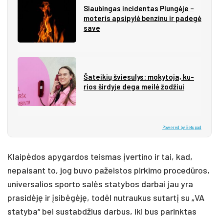
Siau­bin­gas in­ci­den­tas Plun­gė­je –
mo­te­ris ap­si­py­lė ben­zi­nu ir pa­de­gė
sa­ve
Ša­tei­kių švie­su­lys: mo­ky­to­ja, ku­
rios šir­dy­je de­ga mei­lė žo­džiui
Powered by Setupad
Klaipėdos apygardos teismas įvertino ir tai, kad,
nepaisant to, jog buvo pažeistos pirkimo procedūros,
universalios sporto salės statybos darbai jau yra
prasidėję ir įsibėgėję, todėl nutraukus sutartį su „VA
statyba“ bei sustabdžius darbus, iki bus parinktas