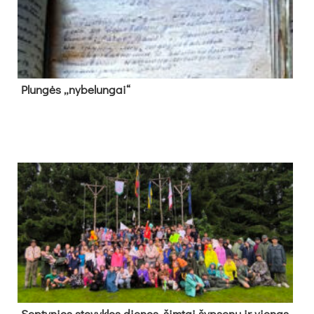
Plun­gės „ny­be­lun­gai“
Sep­ty­nios sto­vyk­los die­nos, šim­tai šyp­se­nų ir vie­nas