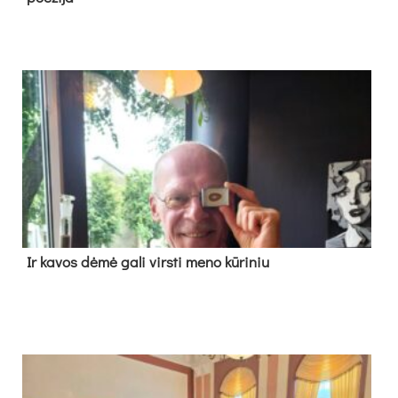
Ir ka­vos dė­mė ga­li virs­ti me­no kū­ri­niu