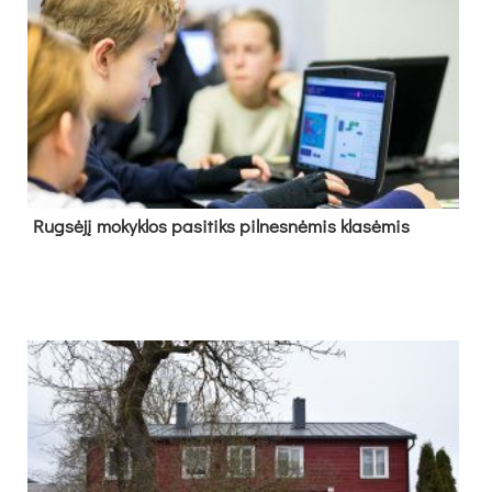
Rug­sė­jį mo­kyk­los pa­si­tiks pil­nes­nė­mis kla­sė­mis