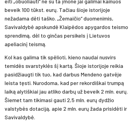
eiti „obuoliauti“ ne su ta įmone jai galimai kainuos
beveik 100 tūkst. eurų. Tačiau šioje istorijoje
nežadama dėti taško. „Žemaičio“ duomenimis,
Savivaldybė apskundė Klaipėdos apygardos teismo
sprendimą, dėl to ginčas persikels į Lietuvos
apeliacinį teismą.
Kol kas galima tik spėlioti, kieno naudai nusvirs
temidės svarstyklės šį kartą. Šioje istorijoje reikia
pasidžiaugti tik tuo, kad darbus Mendeno gatvėje
leista tęsti. Nurodoma, kad per rekordiškai trumpą
laiką alytiškiai jau atliko darbų už beveik 2 mln. eurų.
Šiemet tam tikimasi gauti 2,5 mln. eurų dydžio
valstybės dotaciją, apie 2 mln. eurų žada prisidėti ir
Savivaldybė.