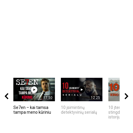
17:50
12:25
Se7en – kai tamsa
10 įsimintinų
10 įtemptų, k
tampa meno kūriniu
detektyvinių serialų
stingdančių k
istorijų