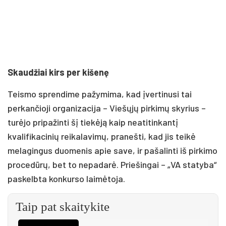
Skaudžiai kirs per kišenę
Teismo sprendime pažymima, kad įvertinusi tai
perkančioji organizacija – Viešųjų pirkimų skyrius –
turėjo pripažinti šį tiekėją kaip neatitinkantį
kvalifikacinių reikalavimų, pranešti, kad jis teikė
melagingus duomenis apie save, ir pašalinti iš pirkimo
procedūrų, bet to nepadarė. Priešingai – „VA statyba“
paskelbta konkurso laimėtoja.
Taip pat skaitykite