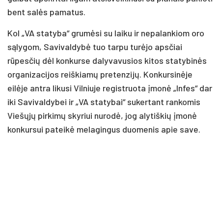
bent salės pamatus.
Kol „VA statyba“ grumėsi su laiku ir nepalankiom oro
sąlygom, Savivaldybė tuo tarpu turėjo apsčiai
rūpesčių dėl konkurse dalyvavusios kitos statybinės
organizacijos reiškiamų pretenzijų. Konkursinėje
eilėje antra likusi Vilniuje registruota įmonė „Infes“ dar
iki Savivaldybei ir „VA statybai“ sukertant rankomis
Viešųjų pirkimų skyriui nurodė, jog alytiškių įmonė
konkursui pateikė melagingus duomenis apie save.