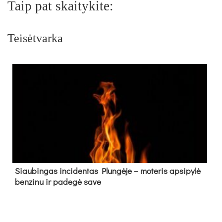
Taip pat skaitykite:
Teisėtvarka
Siau­bin­gas in­ci­den­tas Plun­gė­je – mo­te­ris ap­si­py­lė
ben­zi­nu ir pa­de­gė sa­ve