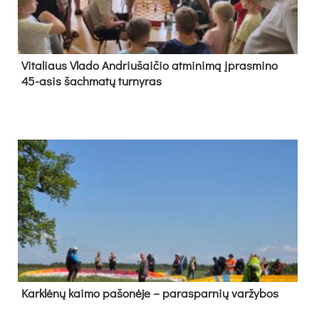
Vi­ta­liaus Vla­do And­riu­šai­čio at­mi­ni­mą įpras­mi­no
45-asis šach­ma­tų tur­ny­ras
Kark­lė­nų kai­mo pa­šo­nė­je – pa­ras­par­nių var­žy­bos