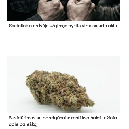
So­cia­li­nė­je erd­vė­je už­gi­męs pyk­tis vir­to smur­to ak­tu
Su­si­dū­ri­mas su pa­rei­gū­nais: ras­ti kvai­ša­lai ir ži­nia
apie paieš­ką