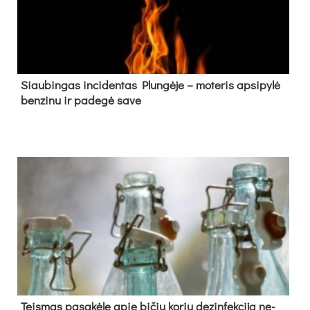
Siau­bin­gas in­ci­den­tas Plun­gė­je – mo­te­ris ap­si­py­lė
ben­zi­nu ir pa­de­gė sa­ve
Teis­mas pa­sa­kė­le apie bi­čių ko­rių de­zin­fek­ci­ją ne­