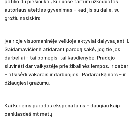
patiko du piešinukai, kuriuose tartum užkoduotas
autoriaus ateities gyvenimas – kad jis su daile, su
grožiu nesiskirs.
Įvairioje visuomeninėje veikloje aktyviai dalyvaujanti I.
Gaidamavičienė atidarant parodą sakė, jog tie jos
darbeliai – tai pomėgis, tai kasdienybė. Pradėjo
siuvinėti dar vaikystėje prie žibalinės lempos. Ir dabar
– atsisėdi vakarais ir darbuojiesi. Padarai ką nors – ir
džiaugiesi gražumu.
Kai kuriems parodos eksponatams – daugiau kaip
penkiasdešimt metų.