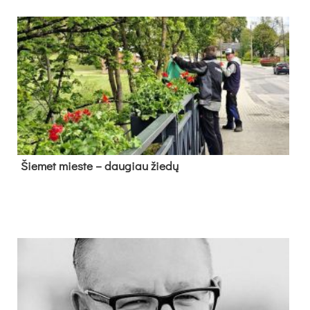
Šie­met mies­te – dau­giau žie­dų