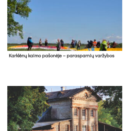
Kark­lė­nų kai­mo pa­šo­nė­je – pa­ras­par­nių var­žy­bos