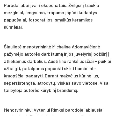
Paroda labai įvairi eksponatais. Žvilgsnį traukia
mezginiai, lengvumo, trapumo įspūdį kuriantys
papuošalai, fotografijos, smulkūs keramikos
kūrinėliai.
Šiaulietė menotyrininkė Michalina Adomavičienė
pažymėjo autorės darbštumą ir jos juvelyrinį požiūrį į
atliekamus darbelius. Austi lino rankšluosčiai – puikiai
užbaigti, patalpoms papuošti skirti bumbulai –
kruopščiai padaryti. Darant mažyčius kūrinėlius,
nepersistengta, atrodytų, viskas savo vietose. Visa
tai byloja autorės kūrybinį brandumą.
Menotyrininkui Vyteniui Rimkui parodoje labiausiai