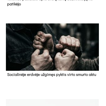
pa­ti­kė­jo
So­cia­li­nė­je erd­vė­je už­gi­męs pyk­tis vir­to smur­to ak­tu