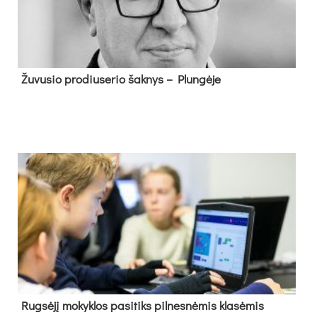
Žu­vu­sio pro­diu­se­rio šak­nys – Plun­gė­je
Rug­sė­jį mo­kyk­los pa­si­tiks pil­nes­nė­mis kla­sė­mis