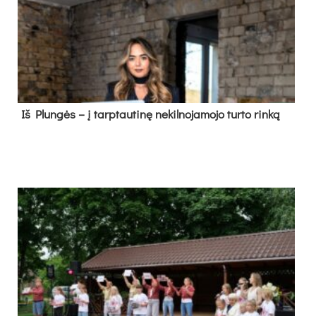
Iš Plungės – į tarptautinę nekilnojamojo turto rinką