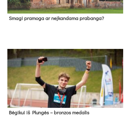
Sma­gi pra­mo­ga ar neį­kan­da­ma pra­ban­ga?
Bė­gi­kui iš Plun­gės – bron­zos me­da­lis