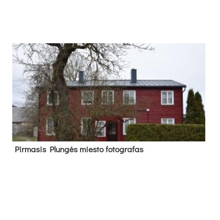
Pir­ma­sis Plun­gės mies­to fo­tog­ra­fas