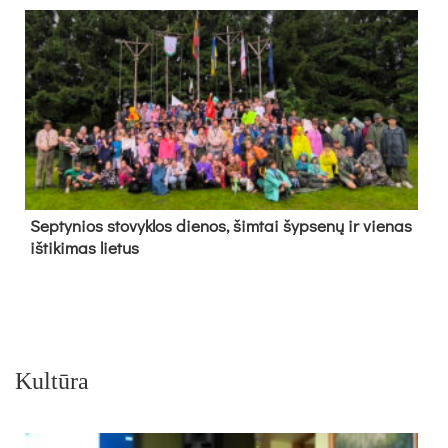
Sep­ty­nios sto­vyk­los die­nos, šim­tai šyp­se­nų ir vie­nas
iš­ti­ki­mas lie­tus
Kultūra