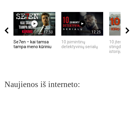
17:50
12:25
Se7en – kai tamsa
10 įsimintinų
10 įtemptų, k
tampa meno kūriniu
detektyvinių serialų
stingdančių k
istorijų
Naujienos iš interneto: