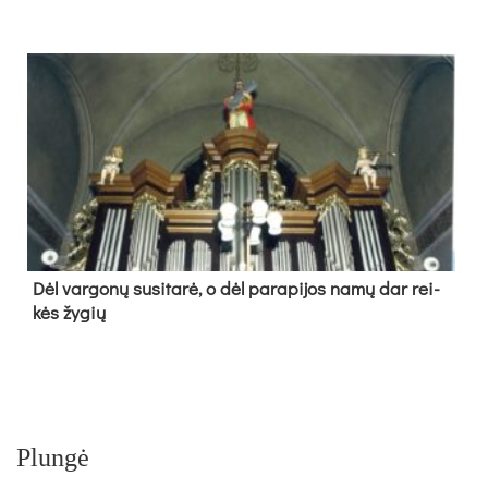
Dėl var­go­nų su­si­ta­rė, o dėl pa­ra­pi­jos na­mų dar rei­
kės žy­gių
Plungė