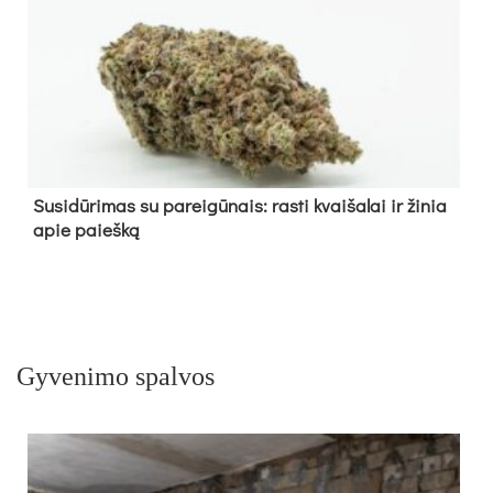
Su­si­dū­ri­mas su pa­rei­gū­nais: ras­ti kvai­ša­lai ir ži­nia
apie paieš­ką
Gyvenimo spalvos