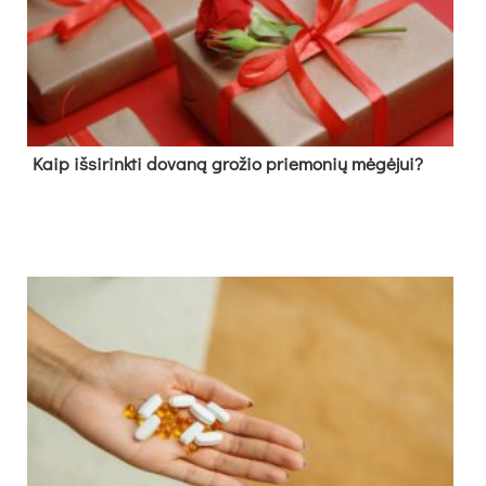
Kaip išsirinkti dovaną grožio priemonių mėgėjui?