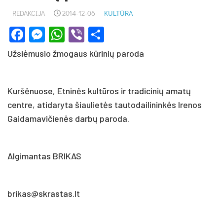
REDAKCIJA
2014-12-06
KULTŪRA
Facebook
Messenger
WhatsApp
Viber
Share
Užsiėmusio žmogaus kūrinių paroda
Kuršėnuose, Etninės kultūros ir tradicinių amatų
centre, atidaryta šiaulietės tautodailininkės Irenos
Gaidamavičienės darbų paroda.
Algimantas BRIKAS
brikas@skrastas.lt