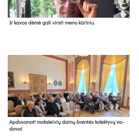
Ir ka­vos dė­mė ga­li virs­ti me­no kū­ri­niu
Ap­do­va­no­ti moks­lei­vių dai­nų šven­tės ko­lek­ty­vų va­
do­vai