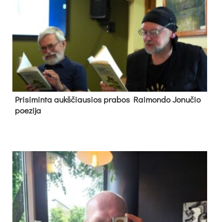
Pri­si­min­ta aukš­čiau­sios pra­bos Rai­mon­do Jo­nu­čio
poe­zi­ja