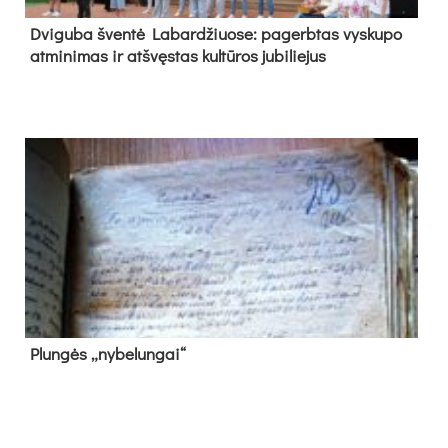
Dvi­gu­ba šven­tė La­bar­džiuo­se: pa­gerb­tas vys­ku­po
at­mi­ni­mas ir at­švęs­tas kul­tū­ros ju­bi­lie­jus
Plun­gės „ny­be­lun­gai“