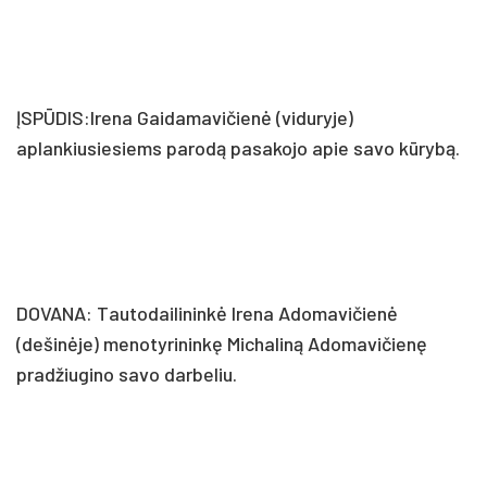
ĮSPŪDIS:Irena Gaidamavičienė (viduryje)
aplankiusiesiems parodą pasakojo apie savo kūrybą.
DOVANA: Tautodailininkė Irena Adomavičienė
(dešinėje) menotyrininkę Michaliną Adomavičienę
pradžiugino savo darbeliu.