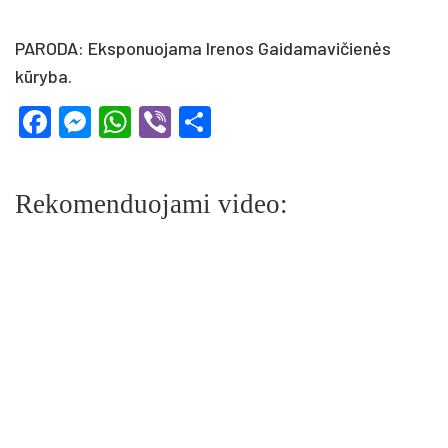
PARODA: Eksponuojama Irenos Gaidamavičienės
kūryba.
Facebook
Messenger
WhatsApp
Viber
Share
Rekomenduojami video: