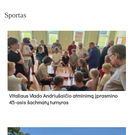
Sportas
Vi­ta­liaus Vla­do And­riu­šai­čio at­mi­ni­mą įpras­mi­no
45-asis šach­ma­tų tur­ny­ras