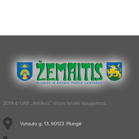
2019 © UAB „Antikva“. Visos teisės saugomos.
Vytauto g. 13, 90123 Plungė