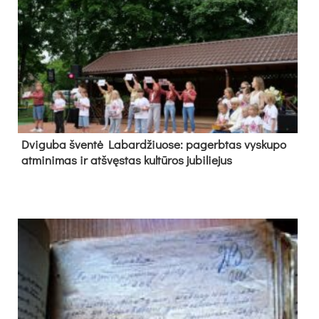
Dvi­gu­ba šven­tė La­bar­džiuo­se: pa­gerb­tas vys­ku­po
at­mi­ni­mas ir at­švęs­tas kul­tū­ros ju­bi­lie­jus