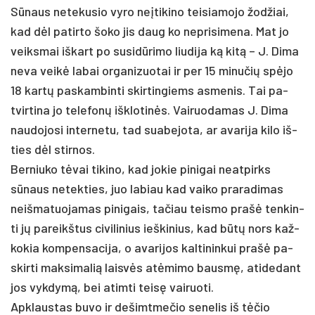
Sūnaus ne­te­ku­sio vy­ro ne­įti­ki­no tei­sia­mo­jo žod­žiai,
kad dėl pa­tir­to šo­ko jis daug ko ne­pri­si­me­na. Mat jo
veiks­mai iš­kart po su­si­dūri­mo liu­di­ja ką kitą – J. Di­ma
ne­va veikė la­bai or­ga­ni­zuo­tai ir per 15 mi­nu­čių spėjo
18 kartų pa­skam­bin­ti skir­tin­giems as­me­nis. Tai pa­
tvir­ti­na jo te­le­fonų išk­lo­tinės. Vai­ruo­da­mas J. Di­ma
nau­do­jo­si in­ter­ne­tu, tad sua­be­jo­ta, ar ava­ri­ja ki­lo iš­
ties dėl stir­nos.
Ber­niu­ko tėvai ti­ki­no, kad jo­kie pi­ni­gai neat­pirks
sūnaus ne­tek­ties, juo la­biau kad vai­ko pra­ra­di­mas
neiš­ma­tuo­ja­mas pi­ni­gais, ta­čiau teis­mo pra­šė ten­kin­
ti jų pa­reikš­tus ci­vi­li­nius ieš­ki­nius, kad būtų nors kaž­
ko­kia kom­pen­sa­ci­ja, o ava­ri­jos kal­ti­nin­kui pra­šė pa­
skir­ti mak­si­ma­lią laisvės at­ėmi­mo bausmę, ati­de­dant
jos vyk­dymą, bei atim­ti teisę vai­ruo­ti.
Apk­laus­tas bu­vo ir de­šimt­me­čio se­ne­lis iš tėčio