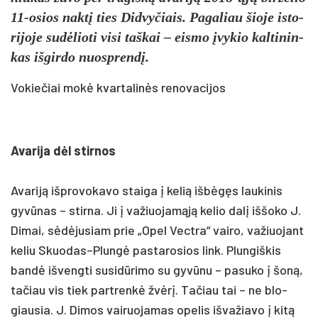
11-osios naktį ties Did­vy­čiais. Pa­ga­liau šio­je is­to­
ri­jo­je su­dėlio­ti vi­si taš­kai – eis­mo įvy­kio kal­ti­nin­
kas iš­gir­do nuo­sprendį.
Vokiečiai mokė kvartalinės renovacijos
Ava­ri­ja dėl stir­nos
Ava­riją išp­ro­vo­ka­vo stai­ga į ke­lią išbėgęs lau­ki­nis
gyvū­nas – stir­na. Ji į va­žiuo­jamąją ke­lio dalį iš­šo­ko J.
Di­mai, sėdėju­siam prie „Opel Vect­ra“ vai­ro, va­žiuo­jant
ke­liu Skuodas–Plungė pa­sta­ro­sios link. Plun­giš­kis
bandė iš­veng­ti su­si­dūri­mo su gyvū­nu – pa­su­ko į šoną,
ta­čiau vis tiek par­trenkė žvėrį. Ta­čiau tai – ne blo­
giau­sia. J. Di­mos vai­ruo­ja­mas ope­lis iš­va­žia­vo į kitą