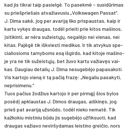
kad jis tik­rai taip pa­sielgė. To pa­sekmė – su­si­dūri­mas
su prie­šprie­šais at­va­žia­vu­siu „Volks­wa­gen Pas­sat“.
J. Di­ma sakė, jog per ava­riją li­ko pri­spaus­tas, kaip ir
kar­tu vykęs drau­gas, todėl priei­ti prie ki­tos ma­ši­nos,
įsi­ti­kin­ti, ar nėra su­žeistųjų, ne­galė­jo nei vie­nas, nei
ki­tas. Pajėgė tik išk­vies­ti me­di­kus. Ir tik at­vy­kus spe­
cia­lio­sioms tar­ny­boms esą iš­gir­do, kad ki­to­je ma­ši­no­
je yra ne tik su­žeistųjų, bet žu­vo kar­tu va­žiavęs vai­
kas. Dau­giau de­ta­lių J. Di­ma ne­su­gebė­jo pa­pa­sa­ko­ti.
Vis kar­to­jo vieną ir tą pa­čią frazę: „Ne­ga­liu pa­sa­ky­ti,
ne­pri­si­me­nu.“
Tuos pa­čius žod­žius kar­to­jo ir per pirmąjį šios by­los
po­sėdį ap­klaus­tas J. Di­mos drau­gas, aiš­kinęs, jog
prie­š pat ava­riją užsnū­do, todėl nie­ko ne­matė. Tik
kaž­ko­kiu mis­ti­niu būdu jis su­gebė­jo už­fik­suo­ti, kad
drau­gas va­žia­vo ne­vir­šy­da­mas leis­ti­no grei­čio, nors