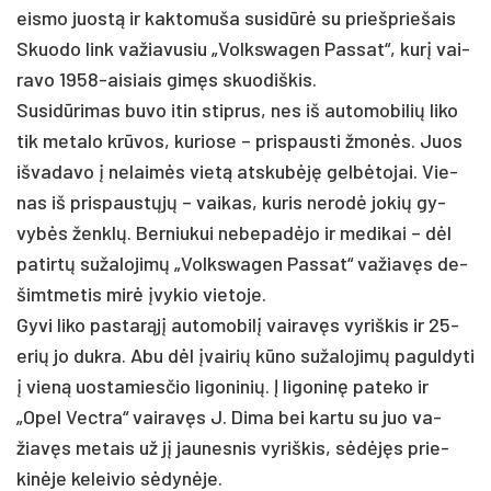
eis­mo juostą ir kak­to­mu­ša su­si­dūrė su prie­šprie­šais
Skuo­do link va­žia­vu­siu „Volks­wa­gen Pas­sat“, kurį vai­
ra­vo 1958-ai­siais gimęs skuo­diš­kis.
Su­sidū­ri­mas bu­vo itin stip­rus, nes iš au­to­mo­bi­lių li­ko
tik me­ta­lo krūvos, ku­rio­se – pri­spaus­ti žmonės. Juos
iš­va­da­vo į ne­laimės vietą at­skubėję gelbė­to­jai. Vie­
nas iš pri­spaustųjų – vai­kas, ku­ris ne­rodė jo­kių gy­
vybės ženklų. Ber­niu­kui ne­be­padė­jo ir me­di­kai – dėl
pa­tirtų su­ža­lo­jimų „Volks­wa­gen Pas­sat“ va­žiavęs de­
šimt­me­tis mirė įvy­kio vie­to­je.
Gy­vi li­ko pa­starąjį au­to­mo­bilį vai­ravęs vy­riš­kis ir 25-
erių jo duk­ra. Abu dėl įvai­rių kūno su­ža­lo­jimų pa­gul­dy­ti
į vieną uos­ta­mies­čio li­go­ni­nių. Į li­go­ninę pa­te­ko ir
„Opel Vect­ra“ vai­ravęs J. Di­ma bei kar­tu su juo va­
žiavęs me­tais už jį jau­nes­nis vy­riš­kis, sėdėjęs prie­
kinė­je ke­lei­vio sėdynė­je.