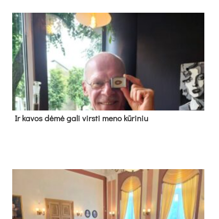
Ir ka­vos dė­mė ga­li virs­ti me­no kū­ri­niu