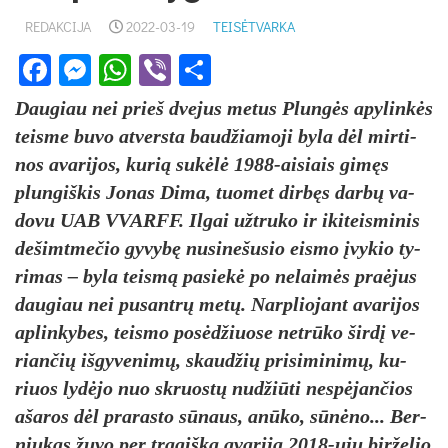
REDAKCIJA
2022-03-19
TEISĖTVARKA
Facebook
Messenger
WhatsApp
Viber
Share
Dau­giau nei prie­š dve­jus me­tus Plungės apy­linkės
teis­me bu­vo at­vers­ta baud­žia­mo­ji by­la dėl mir­ti­
nos ava­ri­jos, ku­rią su­kėlė 1988-ai­siais gimęs
plun­giš­kis Jo­nas Di­ma, tuo­met dirbęs darbų va­
do­vu UAB VVARFF. Il­gai užt­ru­ko ir iki­teis­mi­nis
de­šimt­me­čio gy­vybę nu­si­ne­šu­sio eis­mo įvy­kio ty­
ri­mas – by­la teismą pa­siekė po ne­laimės pra­ėjus
dau­giau nei pu­santrų metų. Narp­lio­jant ava­ri­jos
ap­lin­ky­bes, teis­mo po­sėdžiuo­se ne­trūko širdį ve­
rian­čių iš­gy­ve­nimų, skaud­žių pri­si­mi­nimų, ku­
riuos lydė­jo nuo skruostų nu­džiū­ti ne­spėjan­čios
aša­ros dėl pra­ras­to sūnaus, anū­ko, sūnėno... Ber­
niu­kas žu­vo per tra­gišką ava­riją 2018-ųjų bir­že­lio