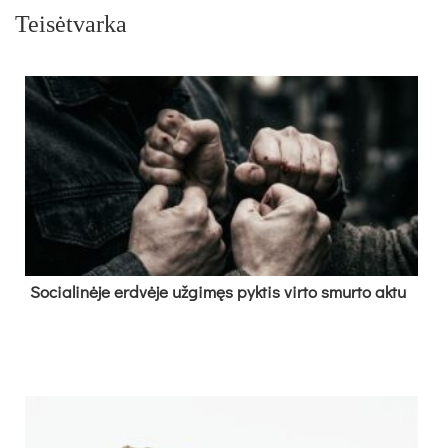
Teisėtvarka
So­cia­li­nė­je erd­vė­je už­gi­męs pyk­tis vir­to smur­to ak­tu