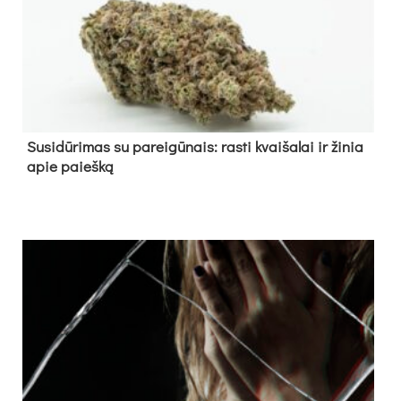
Su­si­dū­ri­mas su pa­rei­gū­nais: ras­ti kvai­ša­lai ir ži­nia
apie paieš­ką