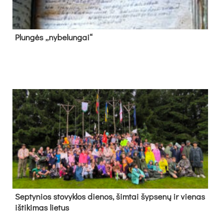
Plun­gės „ny­be­lun­gai“
Sep­ty­nios sto­vyk­los die­nos, šim­tai šyp­se­nų ir vie­nas
iš­ti­ki­mas lie­tus