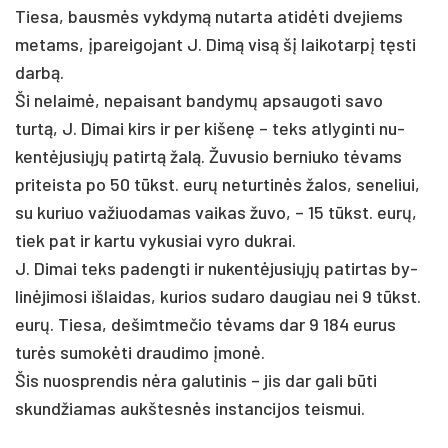
Tie­sa, bausmės vyk­dymą nu­tar­ta ati­dėti dve­jiems
me­tams, įpa­rei­go­jant J. Dimą visą šį lai­ko­tarpį tęsti
darbą.
Ši ne­laimė, ne­pai­sant ban­dymų ap­sau­go­ti sa­vo
turtą, J. Di­mai kirs ir per ki­šenę – teks at­ly­gin­ti nu­
kentė­ju­siųjų pa­tirtą žalą. Žu­vu­sio ber­niu­ko tėvams
pri­teis­ta po 50 tūkst. eurų ne­tur­tinės ža­los, se­ne­liui,
su ku­riuo va­žiuo­da­mas vai­kas žu­vo, – 15 tūkst. eurų,
tiek pat ir kar­tu vy­ku­siai vy­ro duk­rai.
J. Di­mai teks pa­deng­ti ir nu­kentė­ju­siųjų pa­tir­tas by­
linė­ji­mo­si iš­lai­das, ku­rios su­da­ro dau­giau nei 9 tūkst.
eurų. Tie­sa, de­šimt­me­čio tėvams dar 9 184 eu­rus
turės su­mokė­ti drau­di­mo įmonė.
Šis nuo­spren­dis nėra ga­lu­ti­nis – jis dar ga­li būti
skund­žia­mas aukš­tesnės ins­tan­ci­jos teis­mui.