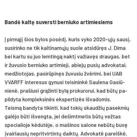
Bandė kaltę su­vers­ti ber­niu­ko ar­ti­mie­siems
Į pirmąjį šios by­los po­sėdį, ku­ris vy­ko 2020-ųjų sausį,
su­si­rin­ko ne tik kal­ti­namųjų suo­le at­si­dūręs J. Di­ma
bei kar­tu su juo lem­tingą naktį va­žiavęs drau­gas, bet
ir žu­vu­sio ber­niu­ko ar­ti­mie­ji, abiejų pu­sių ad­vo­ka­tai,
med­žio­to­jas, pa­si­rūpinęs žu­vu­siu žvėri­mi, bei UAB
VVARFF in­te­re­sus gy­nu­si tei­si­ninkė Sau­le­na Ga­siū­
nienė, pra­šiu­si grąžin­ti bylą pro­ku­ro­rui, kad būtų pa­
pil­dy­ta komp­lek­sinės eks­per­tizės iš­va­do­mis.
Teismą ban­dy­ta ti­kin­ti, kad to­kių skaud­žių pa­sek­mių
galė­jo būti iš­veng­ta, jei de­šimt­me­tis būtų vež­tas
spe­cia­lio­je kėdutė­je, o ma­ši­nos sa­lo­ne ne­būtų buvę
įvai­riau­sių ne­prit­vir­tintų daiktų. Ad­vo­katė pa­reiškė,