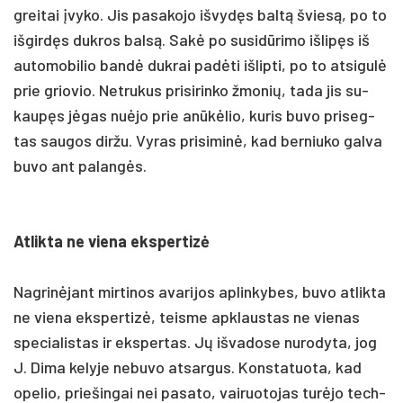
grei­tai įvy­ko. Jis pa­sa­ko­jo iš­vydęs baltą šviesą, po to
iš­girdęs duk­ros balsą. Sakė po su­si­dūri­mo iš­lipęs iš
au­to­mo­bi­lio bandė duk­rai pa­dėti iš­lip­ti, po to at­si­gulė
prie grio­vio. Net­ru­kus pri­si­rin­ko žmo­nių, ta­da jis su­
kaupęs jėgas nu­ėjo prie anūkė­lio, ku­ris bu­vo pri­seg­
tas sau­gos dir­žu. Vy­ras pri­si­minė, kad ber­niu­ko gal­va
bu­vo ant pa­langės.
At­lik­ta ne vie­na eks­per­tizė
Nag­rinė­jant mir­ti­nos ava­ri­jos ap­lin­ky­bes, bu­vo at­lik­ta
ne vie­na eks­per­tizė, teis­me ap­klaus­tas ne vie­nas
spe­cia­lis­tas ir eks­per­tas. Jų iš­va­do­se nu­ro­dy­ta, jog
J. Di­ma ke­ly­je ne­bu­vo at­sar­gus. Kons­ta­tuo­ta, kad
ope­lio, prie­šin­gai nei pa­sa­to, vai­ruo­to­jas turė­jo tech­