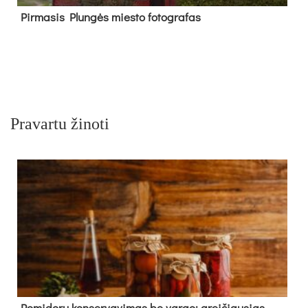
Pir­ma­sis Plun­gės mies­to fo­tog­ra­fas
Pravartu žinoti
Pomidorų konservavimas be vargo: greičiausias