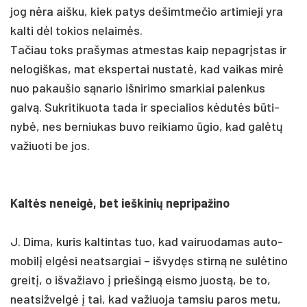
jog nėra aiš­ku, kiek pa­tys de­šimt­me­čio ar­ti­mie­ji yra
kal­ti dėl to­kios ne­laimės.
Ta­čiau toks pra­šy­mas at­mes­tas kaip ne­pagrįs­tas ir
ne­lo­giš­kas, mat eks­per­tai nu­statė, kad vai­kas mirė
nuo pa­kau­šio sąna­rio iš­ni­ri­mo smar­kiai pa­len­kus
galvą. Suk­ri­ti­kuo­ta ta­da ir spe­cia­lios kėdutės būti­
nybė, nes ber­niu­kas bu­vo rei­kia­mo ūgio, kad galėtų
va­žiuo­ti be jos.
Kaltės ne­neigė, bet ieš­ki­nių ne­pri­pa­ži­no
J. Di­ma, ku­ris kal­tin­tas tuo, kad vai­ruo­da­mas au­to­
mo­bilį elgė­si neat­sar­giai – iš­vydęs stirną ne sulė­ti­no
greitį, o iš­va­žia­vo į prie­šingą eis­mo juostą, be to,
neat­siž­velgė į tai, kad va­žiuo­ja tam­siu pa­ros me­tu,