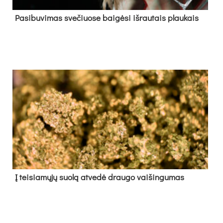
Pa­si­bu­vi­mas sve­čiuo­se bai­gė­si iš­rau­tais plau­kais
Į tei­sia­mų­jų suo­lą at­ve­dė drau­go vai­šin­gu­mas