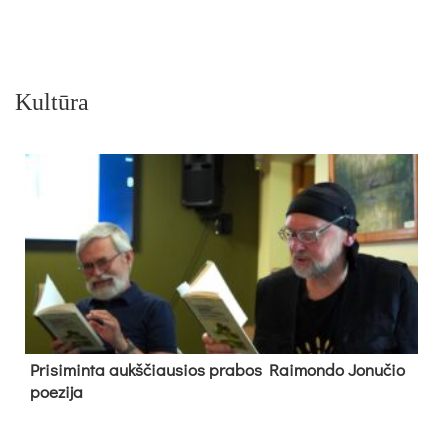
Kultūra
Pri­si­min­ta aukš­čiau­sios pra­bos Rai­mon­do Jo­nu­čio
poe­zi­ja