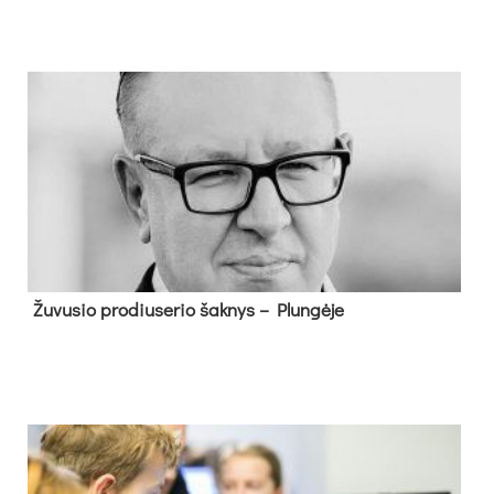
Žu­vu­sio pro­diu­se­rio šak­nys – Plun­gė­je