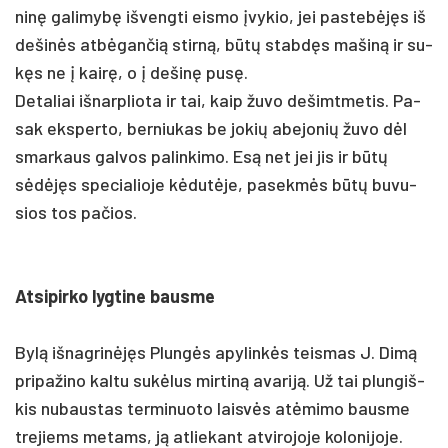
ninę ga­li­mybę iš­veng­ti eis­mo įvy­kio, jei pa­stebėjęs iš
de­šinės at­bėgan­čią stirną, būtų stabdęs ma­šiną ir su­
kęs ne į kairę, o į de­šinę pusę.
De­ta­liai iš­narp­lio­ta ir tai, kaip žu­vo de­šimt­me­tis. Pa­
sak eks­per­to, ber­niu­kas be jo­kių abe­jo­nių žu­vo dėl
smar­kaus gal­vos pa­lin­ki­mo. Esą net jei jis ir būtų
sėdėjęs spe­cia­lio­je kėdutė­je, pa­sekmės būtų bu­vu­
sios tos pa­čios.
At­si­pir­ko lyg­ti­ne baus­me
Bylą iš­nag­rinėjęs Plungės apy­linkės teis­mas J. Dimą
pri­pa­ži­no kal­tu su­kėlus mir­tiną ava­riją. Už tai plun­giš­
kis nu­baus­tas ter­mi­nuo­to laisvės at­ėmi­mo baus­me
tre­jiems me­tams, ją at­lie­kant at­vi­ro­jo­je ko­lo­ni­jo­je.