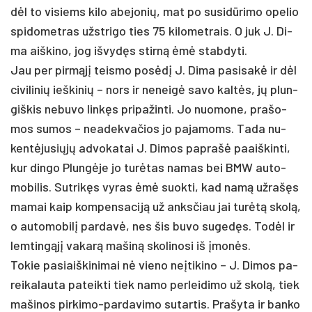
dėl to vi­siems ki­lo abe­jo­nių, mat po su­si­dūri­mo ope­lio
spi­do­met­ras užst­ri­go ties 75 ki­lo­met­rais. O juk J. Di­
ma aiš­ki­no, jog iš­vydęs stirną ėmė stab­dy­ti.
Jau per pirmąjį teis­mo po­sėdį J. Di­ma pa­si­sakė ir dėl
ci­vi­li­nių ieš­ki­nių – nors ir ne­neigė sa­vo kaltės, jų plun­
giš­kis ne­bu­vo linkęs pri­pa­žin­ti. Jo nuo­mo­ne, pra­šo­
mos su­mos – nea­dek­va­čios jo pa­ja­moms. Ta­da nu­
kentė­ju­siųjų ad­vo­ka­tai J. Di­mos pa­prašė paaiš­kin­ti,
kur din­go Plungė­je jo turė­tas na­mas bei BMW au­to­
mo­bi­lis. Sut­rikęs vy­ras ėmė suok­ti, kad namą už­rašęs
ma­mai kaip kom­pen­sa­ciją už anks­čiau jai turėtą skolą,
o au­to­mo­bilį par­davė, nes šis bu­vo su­gedęs. Todėl ir
lem­tingąjį va­karą ma­šiną sko­li­no­si iš įmonės.
To­kie pa­siaiš­ki­ni­mai nė vie­no ne­įti­ki­no – J. Di­mos pa­
rei­ka­lau­ta pa­teik­ti tiek na­mo per­lei­di­mo už skolą, tiek
ma­ši­nos pir­ki­mo-par­da­vi­mo su­tar­tis. Pra­šy­ta ir ban­ko