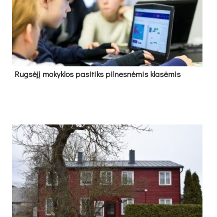
Rug­sė­jį mo­kyk­los pa­si­tiks pil­nes­nė­mis kla­sė­mis