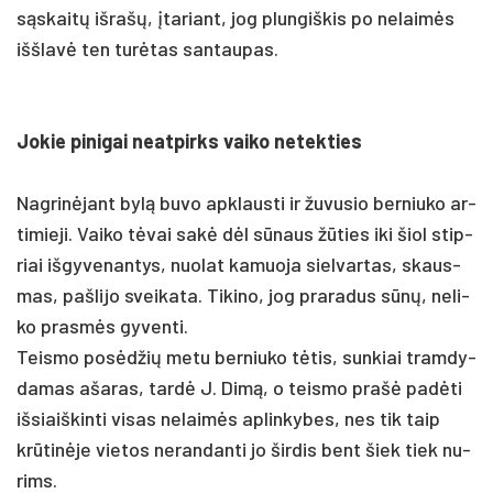
sąskaitų iš­rašų, įta­riant, jog plun­giš­kis po ne­laimės
išš­lavė ten turė­tas san­tau­pas.
Jo­kie pi­ni­gai neat­pirks vai­ko ne­tek­ties
Nag­rinė­jant bylą bu­vo ap­klaus­ti ir žu­vu­sio ber­niu­ko ar­
ti­mie­ji. Vai­ko tėvai sakė dėl sūnaus žūties iki šiol stip­
riai iš­gy­ve­nan­tys, nuo­lat ka­muo­ja siel­var­tas, skaus­
mas, pa­šli­jo svei­ka­ta. Ti­ki­no, jog pra­ra­dus sūnų, ne­li­
ko pra­smės gy­ven­ti.
Teis­mo po­sėdžių me­tu ber­niu­ko tėtis, sun­kiai tram­dy­
da­mas aša­ras, tardė J. Dimą, o teis­mo pra­šė pa­dėti
iš­siaiš­kin­ti vi­sas ne­laimės ap­lin­ky­bes, nes tik taip
krūtinė­je vie­tos ne­ran­dan­ti jo šir­dis bent šiek tiek nu­
rims.