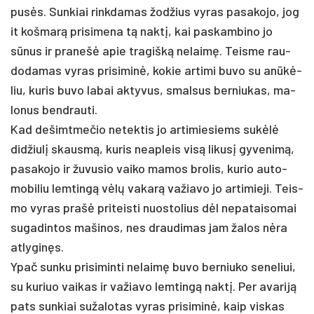
pusės. Sun­kiai rink­da­mas žod­žius vy­ras pa­sa­ko­jo, jog
it koš­marą pri­si­me­na tą naktį, kai pa­skam­bi­no jo
sūnus ir pra­nešė apie tra­gišką ne­laimę. Teis­me rau­
do­da­mas vy­ras pri­si­minė, ko­kie ar­ti­mi bu­vo su anūkė­
liu, ku­ris bu­vo la­bai ak­ty­vus, smal­sus ber­niu­kas, ma­
lo­nus bend­rau­ti.
Kad de­šimt­me­čio ne­tek­tis jo ar­ti­mie­siems su­kėlė
did­žiulį skausmą, ku­ris neap­leis visą li­kusį gy­ve­nimą,
pa­sa­ko­jo ir žu­vu­sio vai­ko ma­mos bro­lis, ku­rio au­to­
mo­bi­liu lem­tingą vėlų va­karą va­žia­vo jo ar­ti­mie­ji. Teis­
mo vy­ras pra­šė pri­teis­ti nuo­sto­lius dėl ne­pa­tai­so­mai
su­ga­din­tos ma­ši­nos, nes drau­di­mas jam ža­los nėra
at­ly­ginęs.
Ypač sun­ku pri­si­min­ti ne­laimę bu­vo ber­niu­ko se­ne­liui,
su ku­riuo vai­kas ir va­žia­vo lem­tingą naktį. Per ava­riją
pa­ts sun­kiai su­ža­lo­tas vy­ras pri­si­minė, kaip vis­kas