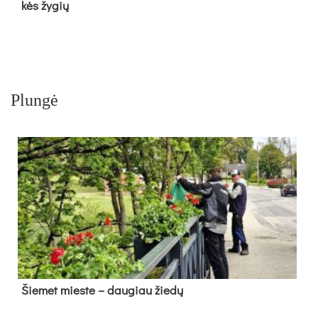
kės žy­gių
Plungė
Šie­met mies­te – dau­giau žie­dų