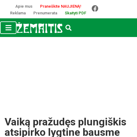
Apie mus
Praneškite NAUJIENĄ!
Reklama
Prenumerata
Skaityti PDF
Vaiką pražudęs plungiškis
atsipirko lygtine bausme