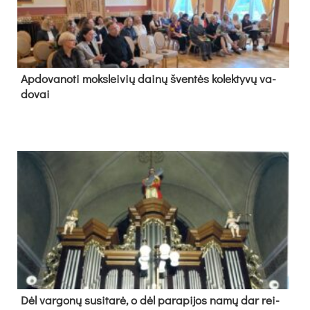
Ap­do­va­no­ti moks­lei­vių dai­nų šven­tės ko­lek­ty­vų va­
do­vai
Dėl var­go­nų su­si­ta­rė, o dėl pa­ra­pi­jos na­mų dar rei­