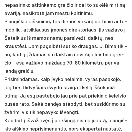
ne­pa­si­rin­ko ati­tin­ka­mo grei­čio ir dėl to su­kėlė mir­tiną
ava­riją, ne­si­kratė jam mestų kal­ti­nimų.
Plun­giš­kio aiš­ki­ni­mu, tos die­nos va­karą dar­bi­niu au­to­
mo­bi­liu, at­si­klau­sus įmonės di­rek­to­riaus, jis va­žia­vo į
Ša­tei­kius iš ma­mos namų par­si­vež­ti daiktų, nes
kraustė­si. Jam pa­gelbė­ti su­ti­ko drau­gas. J. Di­ma ti­ki­
no, kad grįžda­mas su daik­tais ne­vir­ši­jo leis­ti­no grei­
čio – esą va­žia­vo maž­daug 70–80 ki­lo­metrų per va­
landą grei­čiu.
Pri­si­min­da­mas, kaip įvy­ko ne­laimė, vy­ras pa­sa­ko­jo,
jog ties Did­vy­čiais iš­vy­do stai­ga į ke­lią iš­šo­ku­sią
stirną. Ją esą pa­stebė­jo jau prie pat prie­ki­nio ke­lei­vio
pusės ra­to. Sakė bandęs stab­dy­ti, bet su­si­dūri­mo su
žvėri­mi vis tik ne­pa­vy­ko iš­veng­ti.
Kad būtų iš­va­žiavęs į prie­šingą eis­mo juostą, plun­giš­
kis aiš­ki­no ne­pri­si­me­nan­tis, nors eks­per­tai nu­statė,