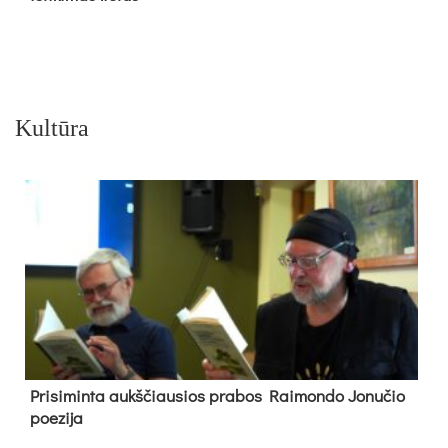
Kultūra
Pri­si­min­ta aukš­čiau­sios pra­bos Rai­mon­do Jo­nu­čio
poe­zi­ja