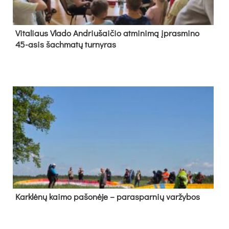
Vi­ta­liaus Vla­do And­riu­šai­čio at­mi­ni­mą įpras­mi­no
45-asis šach­ma­tų tur­ny­ras
Kark­lė­nų kai­mo pa­šo­nė­je – pa­ras­par­nių var­žy­bos