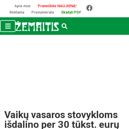
Apie mus
Praneškite NAUJIENĄ!
Reklama
Prenumerata
Skaityti PDF
Vai­kų va­sa­ros sto­vyk­loms
iš­da­li­no per 30 tūkst. eu­rų