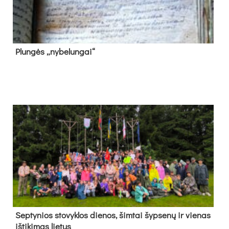
Plun­gės „ny­be­lun­gai“
Sep­ty­nios sto­vyk­los die­nos, šim­tai šyp­se­nų ir vie­nas
iš­ti­ki­mas lie­tus