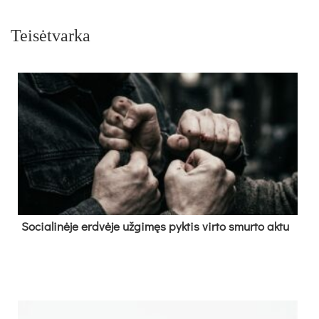
Teisėtvarka
So­cia­li­nė­je erd­vė­je už­gi­męs pyk­tis vir­to smur­to ak­tu