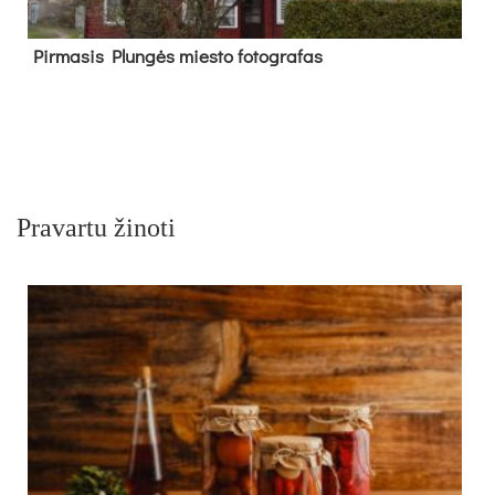
Pir­ma­sis Plun­gės mies­to fo­tog­ra­fas
Pravartu žinoti