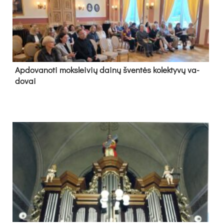
Ap­do­va­no­ti moks­lei­vių dai­nų šven­tės ko­lek­ty­vų va­
do­vai