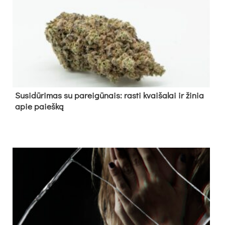
Su­si­dū­ri­mas su pa­rei­gū­nais: ras­ti kvai­ša­lai ir ži­nia
apie paieš­ką