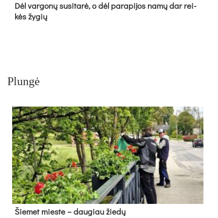
Dėl var­go­nų su­si­ta­rė, o dėl pa­ra­pi­jos na­mų dar rei­
kės žy­gių
Plungė
Šie­met mies­te – dau­giau žie­dų