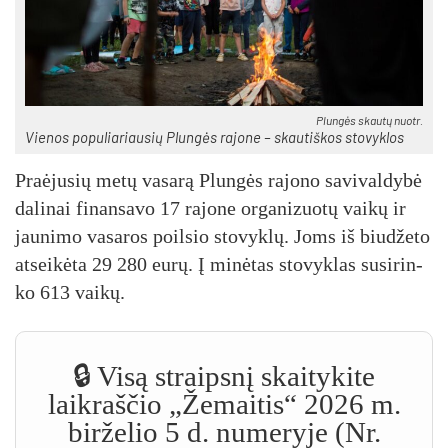
Plun­gės skau­tų nuo­tr.
Vie­nos po­pu­lia­riau­sių Plun­gės ra­jo­ne – skau­tiš­kos sto­vyk­los
Praė­ju­sių me­tų va­sa­rą Plun­gės ra­jo­no sa­vi­val­dy­bė
da­li­nai fi­nan­sa­vo 17 ra­jo­ne or­ga­ni­zuo­tų vai­kų ir
jau­ni­mo va­sa­ros poil­sio sto­vyk­lų. Joms iš biu­dže­to
at­sei­kė­ta 29 280 eu­rų. Į mi­nė­tas sto­vyk­las su­si­rin­
ko 613 vai­kų.
🔒 Visą straipsnį skaitykite
laikraščio „Žemaitis“ 2026 m.
birželio 5 d. numeryje (Nr.