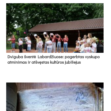
Dvi­gu­ba šven­tė La­bar­džiuo­se: pa­gerb­tas vys­ku­po
at­mi­ni­mas ir at­švęs­tas kul­tū­ros ju­bi­lie­jus