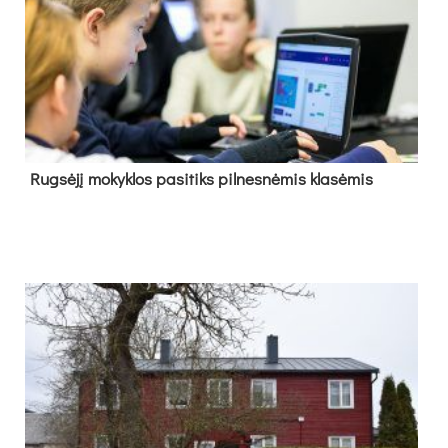
Rug­sė­jį mo­kyk­los pa­si­tiks pil­nes­nė­mis kla­sė­mis