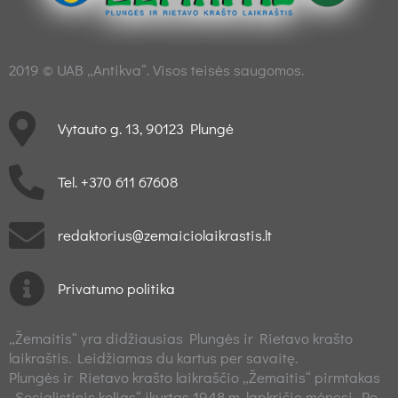
2019 © UAB „Antikva“. Visos teisės saugomos.
Vytauto g. 13, 90123 Plungė
Tel. +370 611 67608
redaktorius@zemaiciolaikrastis.lt
Privatumo politika
„Žemaitis“ yra didžiausias Plungės ir Rietavo krašto
laikraštis. Leidžiamas du kartus per savaitę.
Plungės ir Rietavo krašto laikraščio „Žemaitis“ pirmtakas
„Socialistinis kelias“ įkurtas 1948 m. lapkričio mėnesį. Po