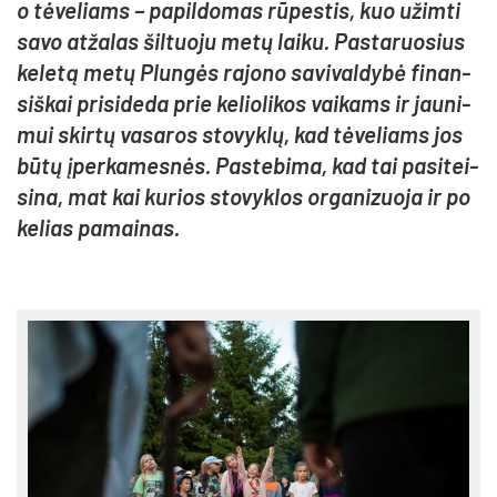
o tė­ve­liams – pa­pil­do­mas rū­pes­tis, kuo užim­ti
sa­vo at­ža­las šil­tuo­ju me­tų lai­ku. Pas­ta­ruo­sius
ke­le­tą me­tų Plun­gės ra­jo­no sa­vi­val­dy­bė fi­nan­
siš­kai pri­si­de­da prie ke­lio­li­kos vai­kams ir jau­ni­
mui skir­tų va­sa­ros sto­vyk­lų, kad tė­ve­liams jos
bū­tų įper­ka­mes­nės. Pas­te­bi­ma, kad tai pa­si­tei­
si­na, mat kai ku­rios sto­vyk­los or­ga­ni­zuo­ja ir po
ke­lias pa­mai­nas.