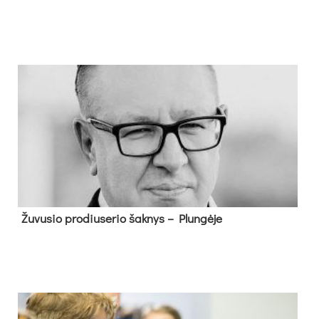
Žu­vu­sio pro­diu­se­rio šak­nys – Plun­gė­je