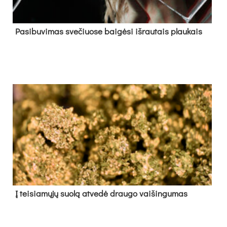
Pa­si­bu­vi­mas sve­čiuo­se bai­gė­si iš­rau­tais plau­kais
Į tei­sia­mų­jų suo­lą at­ve­dė drau­go vai­šin­gu­mas