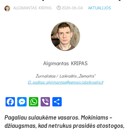
ALGIMANTAS KRIPAS
2026-06-04
AKTUALIJOS
Algimantas KRIPAS
Žurnalistas / Laikraštis „Žemaitis“
El. paštas: algimantas@zemaiciolaikrastis.lt
Facebook
Messenger
WhatsApp
Viber
Share
Pa­ga­liau su­lau­kė­me va­sa­ros. Mo­ki­niams –
džiaugs­mas, kad ne­tru­kus pra­si­dės ato­sto­gos,