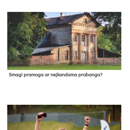
Sma­gi pra­mo­ga ar neį­kan­da­ma pra­ban­ga?