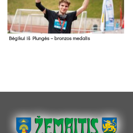
Bė­gi­kui iš Plun­gės – bron­zos me­da­lis