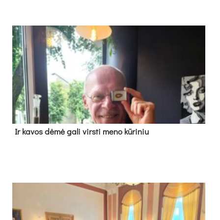
Ir ka­vos dė­mė ga­li virs­ti me­no kū­ri­niu