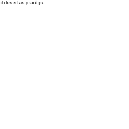
kol de­ser­tas prarūgs.