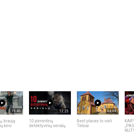
15:45
12:25
04:08
ų, kraują
10 įsimintinų
Best places to visit
KAIP
ių kino
detektyvinių serialų
Telsiai
„PAS
NUT