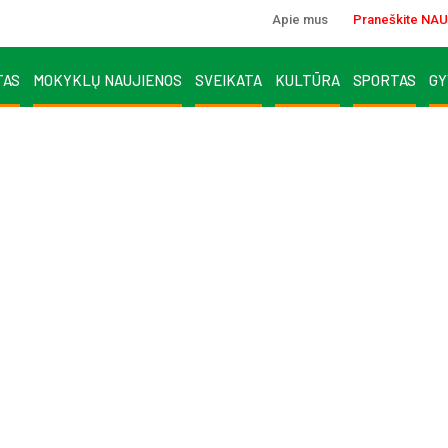
Apie mus
Praneškite NAU
TAS
MOKYKLŲ NAUJIENOS
SVEIKATA
KULTŪRA
SPORTAS
GY