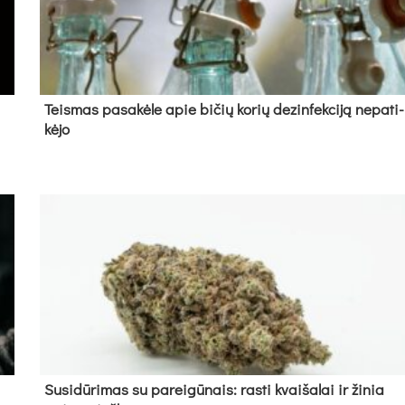
Teis­mas pa­sa­kė­le apie bi­čių ko­rių de­zin­fek­ci­ją ne­pa­ti­
kė­jo
Su­si­dū­ri­mas su pa­rei­gū­nais: ras­ti kvai­ša­lai ir ži­nia