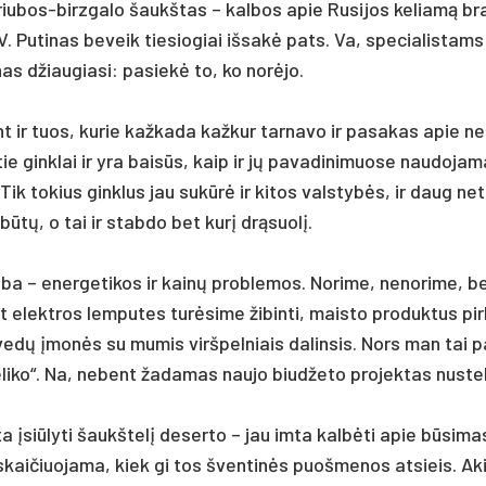
riu­bos-birz­ga­lo šaukš­tas – kal­bos apie Ru­si­jos ke­liamą b
 Pu­ti­nas be­veik tie­sio­giai iš­sakė pa­ts. Va, spe­cia­lis­tams
nas džiau­gia­si: pa­siekė to, ko norė­jo.
ant ir tuos, ku­rie kaž­ka­da kaž­kur tar­na­vo ir pa­sa­kas apie n
tie gink­lai ir yra baisūs, kaip ir jų pa­va­di­ni­muo­se nau­do­ja­
Tik to­kius gink­lus jau su­kūrė ir ki­tos vals­tybės, ir daug ne
būtų, o tai ir stab­do bet kurį drąsuolį.
a – ener­ge­ti­kos ir kainų pro­ble­mos. No­ri­me, ne­no­ri­me, be
lekt­ros lem­pu­tes turė­si­me ži­bin­ti, mais­to pro­duk­tus pirk
 švedų įmonės su mu­mis virš­pel­niais da­lin­sis. Nors man tai p
ko“. Na, ne­bent ža­da­mas nau­jo biud­že­to pro­jek­tas nu­ste­
ta įsiū­ly­ti šaukš­telį de­ser­to – jau im­ta kalbė­ti apie būsi­ma
, skai­čiuo­ja­ma, kiek gi tos šven­tinės puoš­me­nos at­sieis. Ak