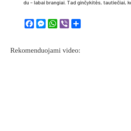
du – la­bai bran­giai. Tad gin­čy­kitės, tau­tie­čiai, 
Facebook
Messenger
WhatsApp
Viber
Share
Rekomenduojami video: