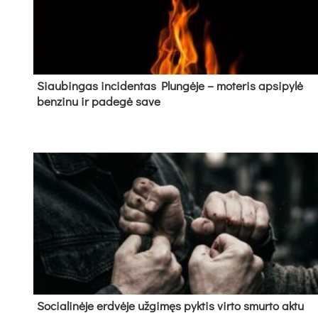
Siau­bin­gas in­ci­den­tas Plun­gė­je – mo­te­ris ap­si­py­lė
ben­zi­nu ir pa­de­gė sa­ve
So­cia­li­nė­je erd­vė­je už­gi­męs pyk­tis vir­to smur­to ak­tu