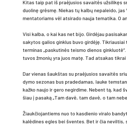
Ki­tas taip pat iš pra­ėju­sios sa­vaitės užsilikęs s
duo­linę grėsmę. Nie­kas tų kalbų ne­pa­lei­do, jas V.
men­ta­to­riams vėl at­si­ra­do nau­ja te­ma­ti­ka. O a
Vi­si kal­ba, o kai kas net bi­jo. Girdė­jau pa­si­sa­k
sa­ky­tos ga­lios gink­lus bu­vo girdėję. Tik­riau­siai 
ter­mi­nas „pa­sku­tinės teis­mo die­nos gink­luotė“. 
tu­vos žmo­nių yra juos matę. Tad at­sa­kas tik­rai 
Dar vie­nas šaukš­tas su pra­ėju­sios sa­vaitės sriu­b
dy­mo se­zo­nas bus pra­de­da­mas, lau­ke tems­tant e
kaž­ko nau­jo ir ge­ro ne­gir­di­me. Ne­bent tą, kad
šiau į pa­saką „Tam davė, tam davė, o tam ne­be­li­
Žiauk­čio­jan­tiems nuo to kas­die­nio vi­ra­lo ban­dy­
kalė­di­nes eg­les bei šven­tes. Bet ir čia ne­vil­tis