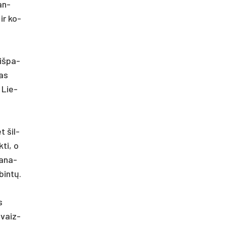
ran­
 ir ko­
eiš­pa­
mas
t Lie­
t šil­
­ti, o
a­na­
bintų.
s
i­vaiz­