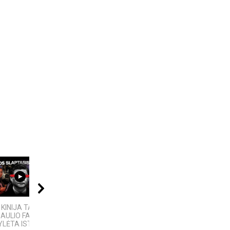
06:20
21:00
09:20
 KINIJA TAPO
Kalba žemaičių. Pietų
10 FILMUOSE
AULIO FABRIKU“:
žemaičiai
IŠGALVOTŲ
YLĖTA ISTORIJA
TECHNOLOGIJŲ,...