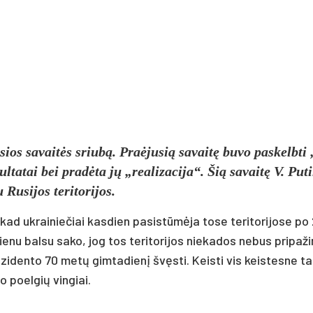
­sios sa­vaitės sriubą. Praė­ju­sią sa­vaitę bu­vo pa­skelb­ti
l­ta­tai bei pra­dėta jų „rea­li­za­ci­ja“. Šią sa­vaitę V. Pu­t
u­si­jos te­ri­to­ri­jos.
kad uk­rai­nie­čiai kas­dien pa­si­stūmėja to­se te­ri­to­ri­jo­se p
e­nu bal­su sa­ko, jog tos te­ri­to­ri­jos nie­ka­dos ne­bus pri­pa­ži
re­zi­den­to 70 metų gim­ta­dienį švęsti. Keis­ti vis keis­tes­ne 
to poel­gių vin­giai.