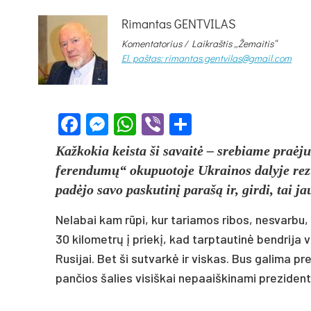
Rimantas GENTVILAS
Komentatorius /
Laikraštis „Žemaitis“
El. paštas: rimantas.gentvilas@gmail.com
Facebook
Messenger
WhatsApp
Viber
Share
Kaž­ko­kia keis­ta ši sa­vaitė – sre­bia­me pra­ėju
fe­ren­dumų“ oku­puo­to­je Uk­rai­nos da­ly­je re­zu
pa­dėjo sa­vo pa­sku­tinį pa­rašą ir, gir­di, tai jau R
Ne­la­bai kam rūpi, kur ta­ria­mos ri­bos, ne­svar­bu, 
30 ki­lo­metrų į prie­kį, kad tarp­tau­tinė bend­ri­ja vi
Ru­si­jai. Bet ši su­tvarkė ir vis­kas. Bus ga­li­ma p
pan­čios ša­lies vi­siš­kai ne­paaiš­ki­na­mi pre­zi­den­