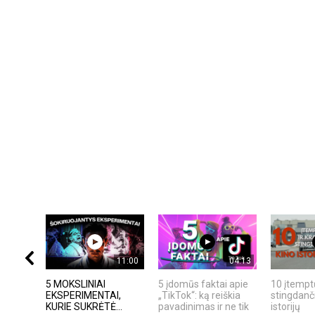
11:00
04:13
5 MOKSLINIAI
5 įdomūs faktai apie
10 įtempt
EKSPERIMENTAI,
„TikTok“: ką reiškia
stingdanč
KURIE SUKRĖTĖ...
pavadinimas ir ne tik
istorijų