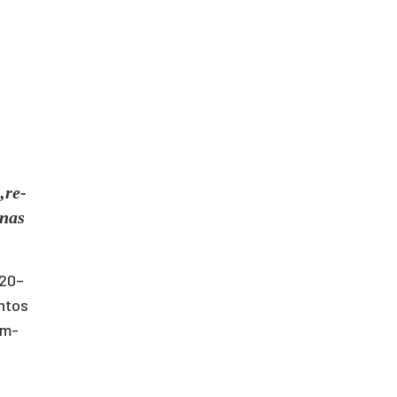
 „re­
i­nas
o 20–
n­tos
tam­