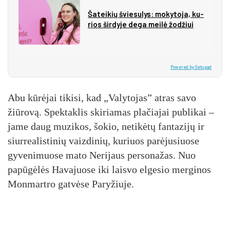
Ša­tei­kių švie­su­lys: mo­ky­to­ja, ku­
rios šir­dy­je de­ga mei­lė žo­džiui
Powered by Setupad
Abu kūrėjai tikisi, kad „Valytojas” atras savo
žiūrovą. Spektaklis skiriamas plačiajai publikai –
jame daug muzikos, šokio, netikėtų fantazijų ir
siurrealistinių vaizdinių, kuriuos parėjusiuose
gyvenimuose mato Nerijaus personažas. Nuo
papūgėlės Havajuose iki laisvo elgesio merginos
Monmartro gatvėse Paryžiuje.