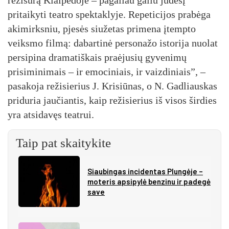
pritaikyti teatro spektaklyje. Repeticijos prabėga
akimirksniu, pjesės siužetas primena įtempto
veiksmo filmą: dabartinė personažo istorija nuolat
persipina dramatiškais praėjusių gyvenimų
prisiminimais – ir emociniais, ir vaizdiniais”, –
pasakoja režisierius J. Krisiūnas, o N. Gadliauskas
priduria jaučiantis, kaip režisierius iš visos širdies
yra atsidavęs teatrui.
Taip pat skaitykite
Siau­bin­gas in­ci­den­tas Plun­gė­je –
mo­te­ris ap­si­py­lė ben­zi­nu ir pa­de­gė
sa­ve