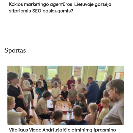
Kokios marketingo agentūros Lietuvoje garsėja
stipriomis SEO paslaugomis?
Sportas
Vi­ta­liaus Vla­do And­riu­šai­čio at­mi­ni­mą įpras­mi­no