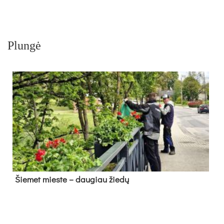
Plungė
Šie­met mies­te – dau­giau žie­dų