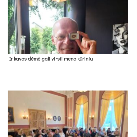
Ir ka­vos dė­mė ga­li virs­ti me­no kū­ri­niu