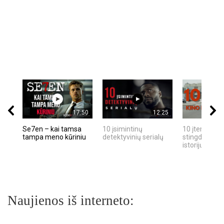
17:50
12:25
Se7en – kai tamsa
10 įsimintinų
10 įtemptų, k
tampa meno kūriniu
detektyvinių serialų
stingdančių k
istorijų
Naujienos iš interneto: