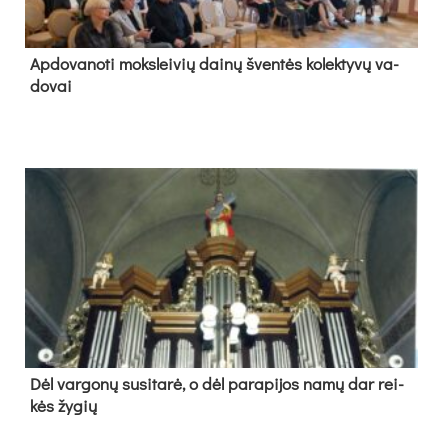
Ap­do­va­no­ti moks­lei­vių dai­nų šven­tės ko­lek­ty­vų va­
do­vai
Dėl var­go­nų su­si­ta­rė, o dėl pa­ra­pi­jos na­mų dar rei­
kės žy­gių