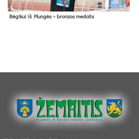
Bė­gi­kui iš Plun­gės – bron­zos me­da­lis