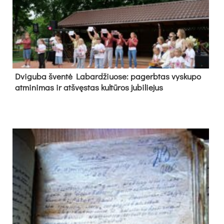
Dvi­gu­ba šven­tė La­bar­džiuo­se: pa­gerb­tas vys­ku­po
at­mi­ni­mas ir at­švęs­tas kul­tū­ros ju­bi­lie­jus