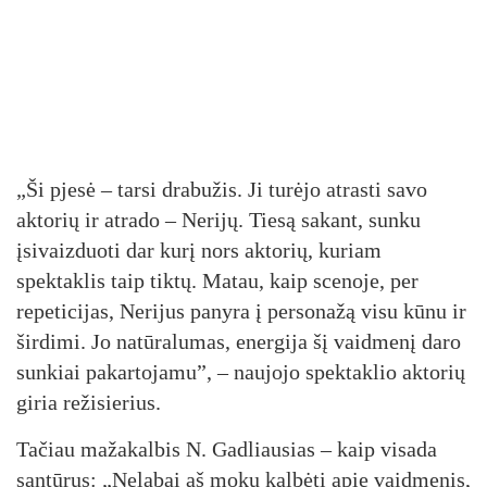
„Ši pjesė – tarsi drabužis. Ji turėjo atrasti savo
aktorių ir atrado – Nerijų. Tiesą sakant, sunku
įsivaizduoti dar kurį nors aktorių, kuriam
spektaklis taip tiktų. Matau, kaip scenoje, per
repeticijas, Nerijus panyra į personažą visu kūnu ir
širdimi. Jo natūralumas, energija šį vaidmenį daro
sunkiai pakartojamu”, – naujojo spektaklio aktorių
giria režisierius.
Tačiau mažakalbis N. Gadliausias – kaip visada
santūrus: „Nelabai aš moku kalbėti apie vaidmenis,