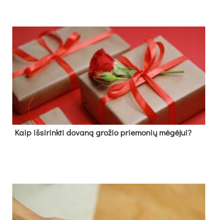
Kaip išsirinkti dovaną grožio priemonių mėgėjui?