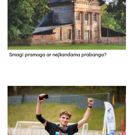
Sma­gi pra­mo­ga ar neį­kan­da­ma pra­ban­ga?