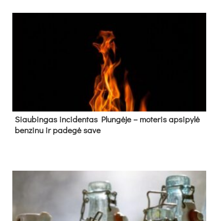
Siau­bin­gas in­ci­den­tas Plun­gė­je – mo­te­ris ap­si­py­lė
ben­zi­nu ir pa­de­gė sa­ve