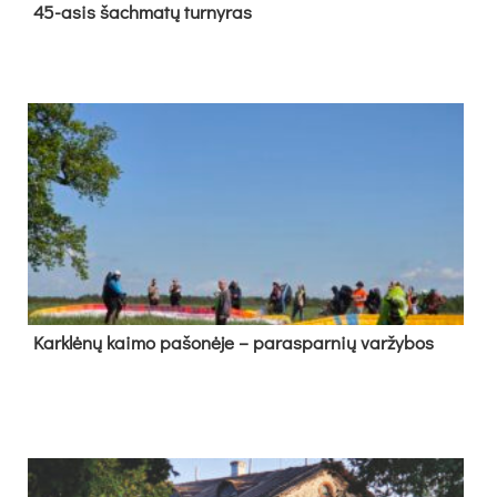
45-asis šach­ma­tų tur­ny­ras
Kark­lė­nų kai­mo pa­šo­nė­je – pa­ras­par­nių var­žy­bos