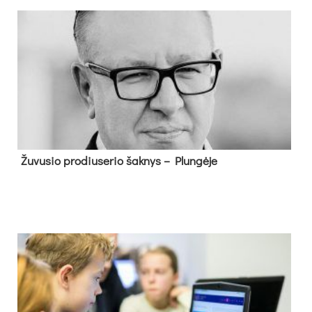
Žu­vu­sio pro­diu­se­rio šak­nys – Plun­gė­je