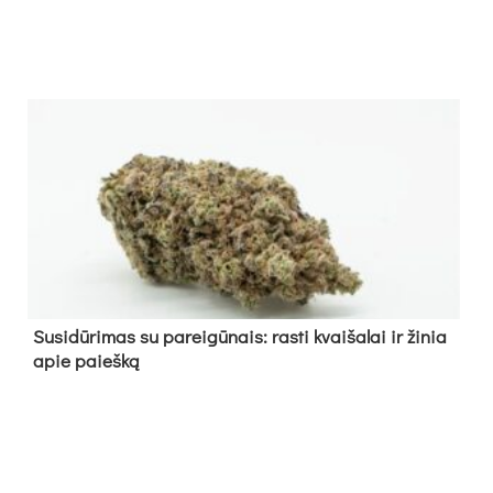
Su­si­dū­ri­mas su pa­rei­gū­nais: ras­ti kvai­ša­lai ir ži­nia
apie paieš­ką