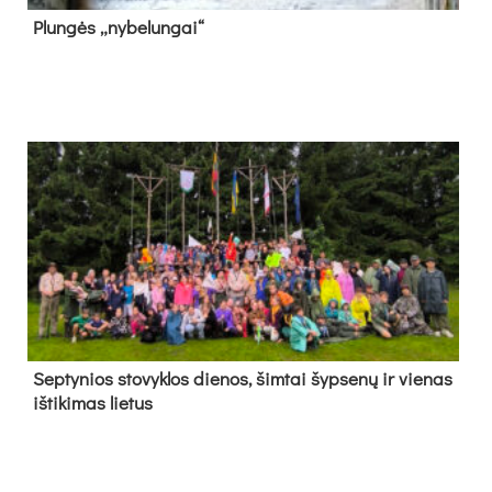
Plun­gės „ny­be­lun­gai“
Sep­ty­nios sto­vyk­los die­nos, šim­tai šyp­se­nų ir vie­nas
iš­ti­ki­mas lie­tus