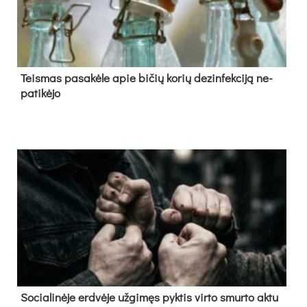
Teis­mas pa­sa­kė­le apie bi­čių ko­rių de­zin­fek­ci­ją ne­
pa­ti­kė­jo
So­cia­li­nė­je erd­vė­je už­gi­męs pyk­tis vir­to smur­to ak­tu