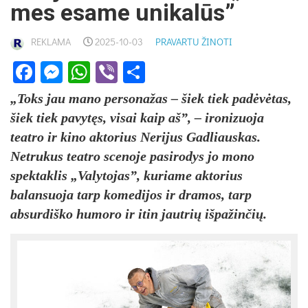
mes esame unikalūs”
REKLAMA
2025-10-03
PRAVARTU ŽINOTI
Facebook
Messenger
WhatsApp
Viber
Share
„Toks jau mano personažas – šiek tiek padėvėtas,
šiek tiek pavytęs, visai kaip aš”, – ironizuoja
teatro ir kino aktorius Nerijus Gadliauskas.
Netrukus teatro scenoje pasirodys jo mono
spektaklis „Valytojas”, kuriame aktorius
balansuoja tarp komedijos ir dramos, tarp
absurdiško humoro ir itin jautrių išpažinčių.