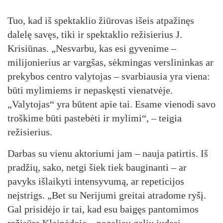
Tuo, kad iš spektaklio žiūrovas išeis atpažinęs
dalelę savęs, tiki ir spektaklio režisierius J.
Krisiūnas. „Nesvarbu, kas esi gyvenime –
milijonierius ar vargšas, sėkmingas verslininkas ar
prekybos centro valytojas – svarbiausia yra viena:
būti mylimiems ir nepaskęsti vienatvėje.
„Valytojas“ yra būtent apie tai. Esame vienodi savo
troškime būti pastebėti ir mylimi“, – teigia
režisierius.
Darbas su vienu aktoriumi jam – nauja patirtis. Iš
pradžių, sako, netgi šiek tiek bauginanti – ar
pavyks išlaikyti intensyvumą, ar repeticijos
neįstrigs. „Bet su Nerijumi greitai atradome ryšį.
Gal prisidėjo ir tai, kad esu baigęs pantomimos
režisūrą Klaipėdoje – pagaliau galiu judesį