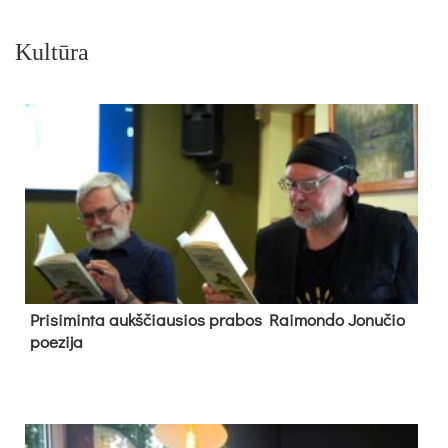
Kultūra
Pri­si­min­ta aukš­čiau­sios pra­bos Rai­mon­do Jo­nu­čio
poe­zi­ja