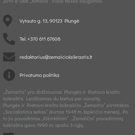
2019 © UAB „Antikva“. Visos teisės saugomos.
Vytauto g. 13, 90123 Plungė
Tel. +370 611 67608
redaktorius@zemaiciolaikrastis.lt
Privatumo politika
„Žemaitis“ yra didžiausias Plungės ir Rietavo krašto
laikraštis. Leidžiamas du kartus per savaitę.
Plungės ir Rietavo krašto laikraščio „Žemaitis“ pirmtakas
„Socialistinis kelias“ įkurtas 1948 m. lapkričio mėnesį. Po
to jis pavadintas „Kibirkštimi“. „Žemaičio“ pavadinimą
laikraštis gavo 1990 m. spalio 3-iąją.