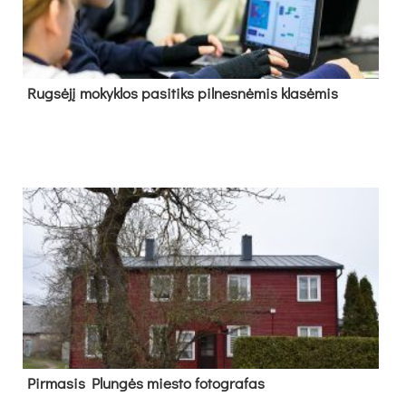
Rug­sė­jį mo­kyk­los pa­si­tiks pil­nes­nė­mis kla­sė­mis
Pir­ma­sis Plun­gės mies­to fo­tog­ra­fas