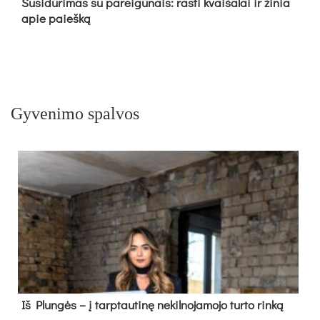
Su­si­dū­ri­mas su pa­rei­gū­nais: ras­ti kvai­ša­lai ir ži­nia
apie paieš­ką
Gyvenimo spalvos
Iš Plungės – į tarptautinę nekilnojamojo turto rinką