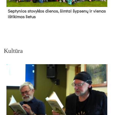
Sep­ty­nios sto­vyk­los die­nos, šim­tai šyp­se­nų ir vie­nas
iš­ti­ki­mas lie­tus
Kultūra