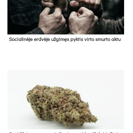
So­cia­li­nė­je erd­vė­je už­gi­męs pyk­tis vir­to smur­to ak­tu