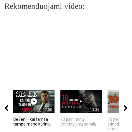
Rekomenduojami video:
17:50
12:25
Se7en – kai tamsa
10 įsimintinų
10 įtemptų, k
tampa meno kūriniu
detektyvinių serialų
stingdančių k
istorijų