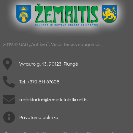
2019 © UAB „Antikva“. Visos teisės saugomos.
Vytauto g. 13, 90123 Plungė
Tel. +370 611 67608
redaktorius@zemaiciolaikrastis.lt
Privatumo politika