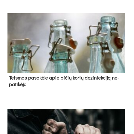
Teis­mas pa­sa­kė­le apie bi­čių ko­rių de­zin­fek­ci­ją ne­
pa­ti­kė­jo