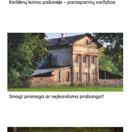
Kark­lė­nų kai­mo pa­šo­nė­je – pa­ras­par­nių var­žy­bos
Sma­gi pra­mo­ga ar neį­kan­da­ma pra­ban­ga?