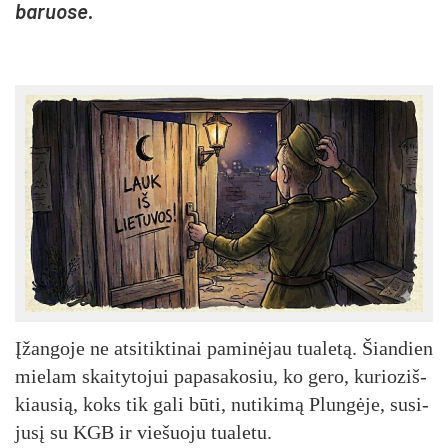
ba­ruo­se.
Įžan­go­je ne at­si­tik­ti­nai pa­mi­nė­jau tua­le­tą. Šian­dien
mie­lam skai­ty­to­jui pa­pa­sa­ko­siu, ko ge­ro, ku­rio­ziš­
kiau­sią, koks tik ga­li bū­ti, nu­ti­ki­mą Plun­gė­je, su­si­
ju­sį su KGB ir vie­šuo­ju tua­le­tu.