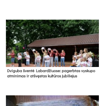
Dvi­gu­ba šven­tė La­bar­džiuo­se: pa­gerb­tas vys­ku­po
at­mi­ni­mas ir at­švęs­tas kul­tū­ros ju­bi­lie­jus