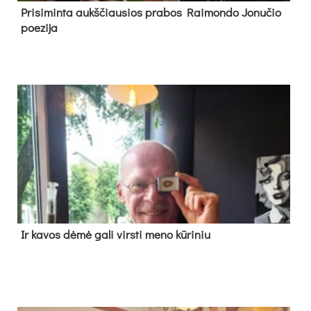
Pri­si­min­ta aukš­čiau­sios pra­bos Rai­mon­do Jo­nu­čio
poe­zi­ja
Ir ka­vos dė­mė ga­li virs­ti me­no kū­ri­niu