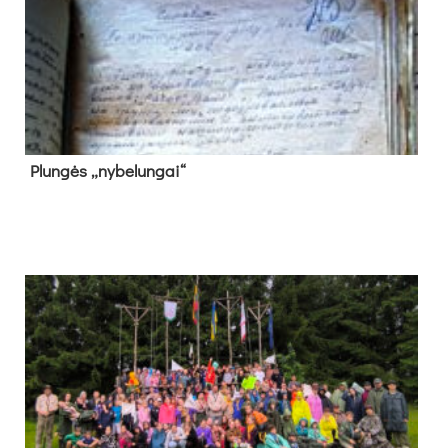
Plun­gės „ny­be­lun­gai“