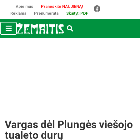
Apie mus
Praneškite NAUJIENĄ!
Reklama
Prenumerata
Skaityti PDF
Var­gas dėl Plun­gės vie­šo­jo
tua­le­to du­rų