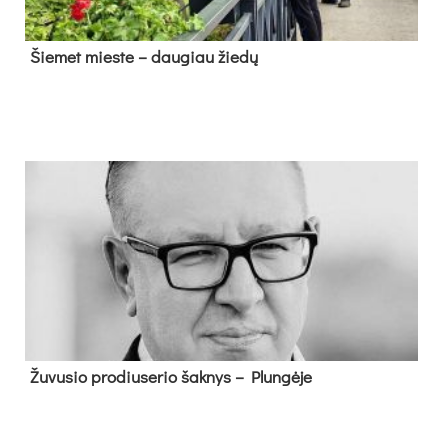
Šie­met mies­te – dau­giau žie­dų
Žu­vu­sio pro­diu­se­rio šak­nys – Plun­gė­je