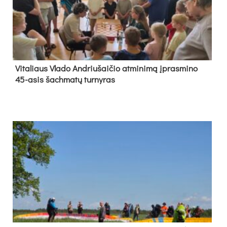
Vi­ta­liaus Vla­do And­riu­šai­čio at­mi­ni­mą įpras­mi­no
45-asis šach­ma­tų tur­ny­ras