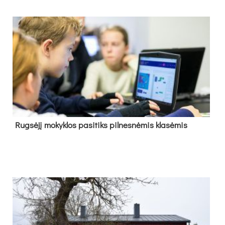
Rug­sė­jį mo­kyk­los pa­si­tiks pil­nes­nė­mis kla­sė­mis