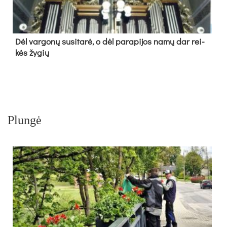
Dėl var­go­nų su­si­ta­rė, o dėl pa­ra­pi­jos na­mų dar rei­
kės žy­gių
Plungė