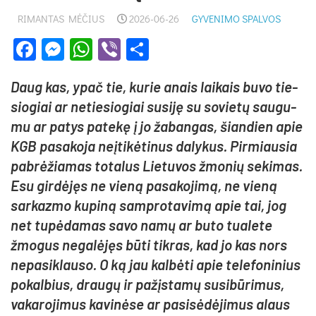
RIMANTAS MĖČIUS
2026-06-26
GYVENIMO SPALVOS
Facebook
Messenger
WhatsApp
Viber
Share
Daug kas, ypač tie, ku­rie anais lai­kais bu­vo tie­
sio­giai ar ne­tie­sio­giai su­si­ję su so­vie­tų sau­gu­
mu ar pa­tys pa­te­kę į jo ža­ban­gas, šian­dien apie
KGB pa­sa­ko­ja neį­ti­kė­ti­nus da­ly­kus. Pir­miau­sia
pa­brė­žia­mas to­ta­lus Lie­tu­vos žmo­nių se­ki­mas.
Esu gir­dė­jęs ne vie­ną pa­sa­ko­ji­mą, ne vie­ną
sar­kaz­mo ku­pi­ną sam­pro­ta­vi­mą apie tai, jog
net tu­pė­da­mas sa­vo na­mų ar bu­to tua­le­te
žmo­gus ne­ga­lė­jęs bū­ti tik­ras, kad jo kas nors
ne­pa­sik­lau­so. O ką jau kal­bė­ti apie te­le­fo­ni­nius
po­kal­bius, drau­gų ir pa­žįs­ta­mų su­si­bū­ri­mus,
va­ka­ro­ji­mus ka­vi­nė­se ar pa­si­sė­dė­ji­mus alaus