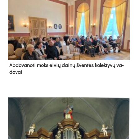
Ap­do­va­no­ti moks­lei­vių dai­nų šven­tės ko­lek­ty­vų va­
do­vai