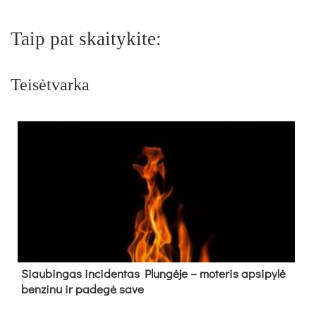
Taip pat skaitykite:
Teisėtvarka
Siau­bin­gas in­ci­den­tas Plun­gė­je – mo­te­ris ap­si­py­lė
ben­zi­nu ir pa­de­gė sa­ve