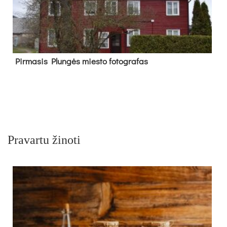
Pir­ma­sis Plun­gės mies­to fo­tog­ra­fas
Pravartu žinoti