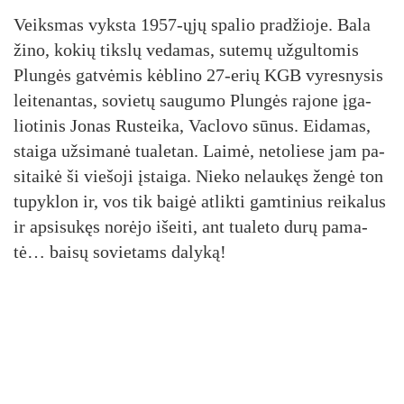
Veiks­mas vyks­ta 1957-ųjų spa­lio pra­džio­je. Ba­la
ži­no, ko­kių tiks­lų ve­da­mas, su­te­mų už­gul­to­mis
Plun­gės gat­vė­mis kėb­li­no 27-erių KGB vy­res­ny­sis
lei­te­nan­tas, so­vie­tų sau­gu­mo Plun­gės ra­jo­ne įga­
lio­ti­nis Jo­nas Rus­tei­ka, Vac­lo­vo sū­nus. Ei­da­mas,
stai­ga už­si­ma­nė tua­le­tan. Lai­mė, ne­to­lie­se jam pa­
si­tai­kė ši vie­šo­ji įstai­ga. Nie­ko ne­lau­kęs žen­gė ton
tu­pyk­lon ir, vos tik bai­gė at­lik­ti gam­ti­nius rei­ka­lus
ir ap­si­su­kęs no­rė­jo išei­ti, ant tua­le­to du­rų pa­ma­
tė… bai­sų so­vie­tams da­ly­ką!