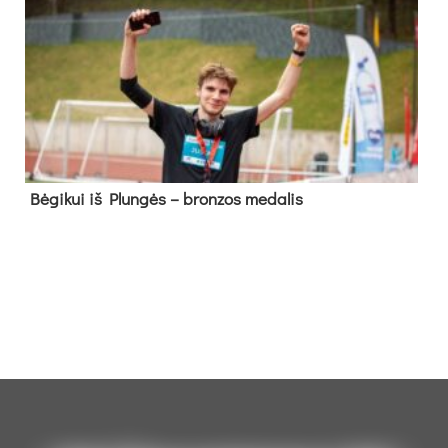
Bė­gi­kui iš Plun­gės – bron­zos me­da­lis