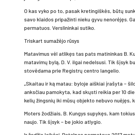
O kas vyko po to, pasak kretingiškės, būtų sunku
savo klaidos pripažinti nieku gyvu nenorėjęs. Ga
permatuos. Verslininkai sutiko.
Triskart sumažėjo rūsys
Matavimus vėl atlikęs tas pats matininkas B. Ku
matavimų bylą, D. V. ilgai nedelsusi. Tik šįsyk 
stovėdama prie Registrų centro langelio.
„Skaitau ir ką matau: byloje aiškiai įrašyta – š
anksčiau pamokyta, kad skųsti reikia per 10 dien
kelių žingsnių iki mūsų objekto nebuvo nuėjęs, k
Moters žodžiais, B. Kungys supykęs, kam tokius 
naujo. Tik šįsyk – be jokio atlygio.
Ir žodžio laikėsi. Patalpas permatavo 2017 metų