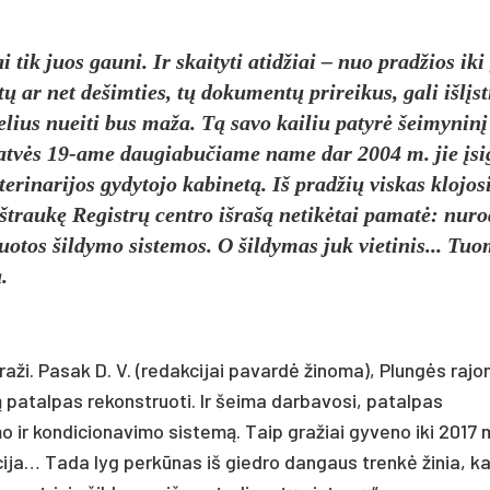
 tik juos gauni. Ir skaityti atidžiai – nuo pradžios iki
tų ar net dešimties, tų dokumentų prireikus, gali išlįst
kelius nueiti bus maža. Tą savo kailiu patyrė šeimyninį
 gatvės 19-ame daugiabučiame name dar 2004 m. jie įsi
erinarijos gydytojo kabinetą. Iš pradžių viskas klojosi
 ištraukę Registrų centro išrašą netikėtai pamatė: nuro
zuotos šildymo sistemos. O šildymas juk vietinis... Tuo
.
raži. Pasak D. V. (redakcijai pavardė žinoma), Plungės rajo
 patalpas rekonstruoti. Ir šeima darbavosi, patalpas
mo ir kondicionavimo sistemą. Taip gražiai gyveno iki 2017 
cija… Tada lyg perkūnas iš giedro dangaus trenkė žinia, k