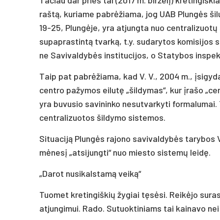
raštą, kuriame pabrėžiama, jog UAB Plungės šilu
19-25, Plungėje, yra atjungta nuo centralizuotų
supaprastintą tvarką, t.y. sudarytos komisijos
ne Savivaldybės institucijos, o Statybos inspekc
Taip pat pabrėžiama, kad V. V., 2004 m., įsigyd
centro pažymos eilutę „šildymas“, kur įrašo „cen
yra buvusio savininko nesutvarkyti formalumai.
centralizuotos šildymo sistemos.
Situaciją Plungės rajono savivaldybės tarybos V
mėnesį „atsijungti“ nuo miesto sistemų leidę.
„Darot nusikalstamą veiką“
Tuomet kretingiškių žygiai tęsėsi. Reikėjo sura
atjungimui. Rado. Sutuoktiniams tai kainavo nei