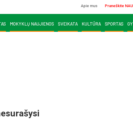
Apie mus
Praneškite NAU
TAS
MOKYKLŲ NAUJIENOS
SVEIKATA
KULTŪRA
SPORTAS
GY
nesurašysi