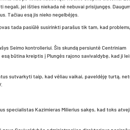
ūti negali, jei išties niekada nė nebuvai prisijungęs. Daugu
ius. Tačiau esą jis nieko negelbėjęs.
dovas tada pasiūlė susirinkti parašus tik tam, kad problem
ašys Seimo kontrolieriui. Šis skundą persiuntė Centriniam
: esą būtina kreiptis į Plungės rajono savivaldybę, kad ji le
s sutvarkyti taip, kad vėliau vaikai, paveldėję turtą, ne
V.
us specialistas Kazimieras Milierius sakęs, kad toks atvej
kiai gavo Savivaldybės administracijos direktoriaus pasiraš