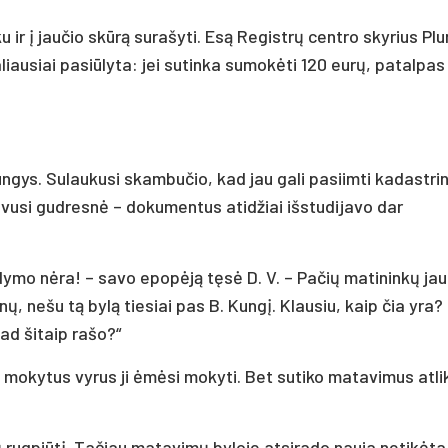
 ir į jaučio skūrą surašyti. Esą Registrų centro skyrius Pl
liausiai pasiūlyta: jei sutinka sumokėti 120 eurų, patalpas
ngys. Sulaukusi skambučio, kad jau gali pasiimti kadastrin
buvusi gudresnė – dokumentus atidžiai išstudijavo dar
ildymo nėra! – savo epopėją tęsė D. V. – Pačių matininkų jau
ų, nešu tą bylą tiesiai pas B. Kungį. Klausiu, kaip čia yra?
ad šitaip rašo?“
mokytus vyrus ji ėmėsi mokyti. Bet sutiko matavimus atlik
 rugpjūtį. Tačiau matavimų byloje atsirado nauja netikėta