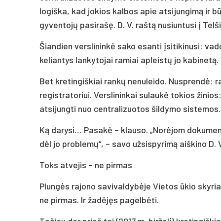
logiška, kad jokios kalbos apie atsijungimą ir b
gyventojų pasirašę. D. V. raštą nusiuntusi į Telš
Šiandien verslininkė sako esanti įsitikinusi: va
keliantys lankytojai ramiai apleistų jo kabinetą.
Bet kretingiškiai rankų nenuleido. Nusprendė: r
registratoriui. Verslininkai sulaukė tokios žinios
atsijungti nuo centralizuotos šildymo sistemos.
Ką darysi… Pasakė – klauso. „Norėjom dokumentu
dėl jo problemų“, – savo užsispyrimą aiškino D. 
Toks atvejis – ne pirmas
Plungės rajono savivaldybėje Vietos ūkio skyria
ne pirmas. Ir žadėjęs pagelbėti.
Tačiau dar prieš tai (2017 m. birželį) kretingiš