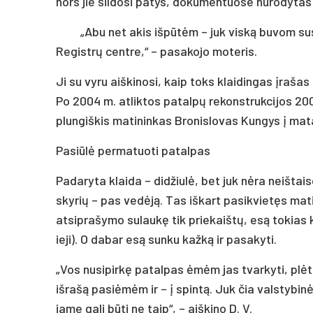
nors jie šildosi patys, dokumentuose nurodytas 
„Abu net akis išpūtėm – juk viską buvom su
Registrų centre,“ – pasakojo moteris.
Ji su vyru aiškinosi, kaip toks klaidingas įrašas
Po 2004 m. atliktos patalpų rekonstrukcijos 200
plungiškis matininkas Bronislovas Kungys į matavi
Pasiūlė permatuoti patalpas
Padaryta klaida – didžiulė, bet juk nėra neištai
skyrių – pas vedėją. Tas iškart pasikvietęs mati
atsiprašymo sulaukę tik priekaištų, esą tokias 
ieji). O dabar esą sunku kažką ir pasakyti.
„Vos nusipirkę patalpas ėmėm jas tvarkyti, plė
išrašą pasiėmėm ir – į spintą. Juk čia valstybi
jame gali būti ne taip“, – aiškino D. V.