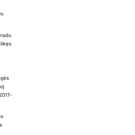
om
urado.
likęs
ngės
oj
 2017-
ro
s