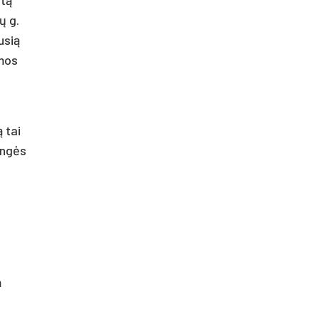
ų g.
usią
omos
 tai
ungės
m