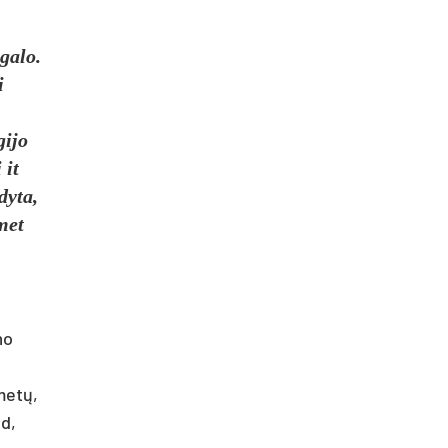
 galo.
i
gijo
 it
dyta,
met
no
metų,
ad,