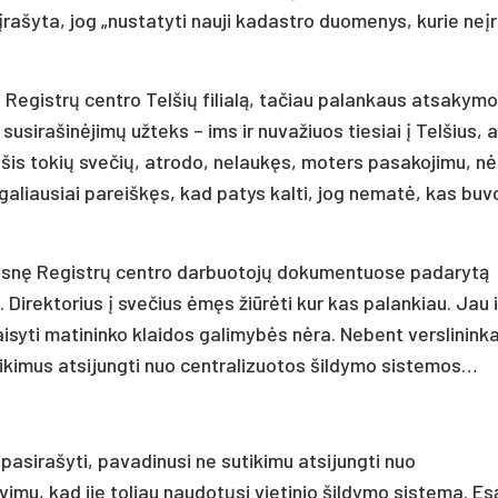
 įrašyta, jog „nustatyti nauji kadastro duomenys, kurie neį
į Registrų centro Telšių filialą, tačiau palankaus atsakymo
sirašinėjimų užteks – ims ir nuvažiuos tiesiai į Telšius, a
au šis tokių svečių, atrodo, nelaukęs, moters pasakojimu, nė
 galiausiai pareiškęs, kad patys kalti, jog nematė, kas buv
enesnę Registrų centro darbuotojų dokumentuose padarytą
 Direktorius į svečius ėmęs žiūrėti kur kas palankiau. Jau i
taisyti matininko klaidos galimybės nėra. Nebent verslininka
ikimus atsijungti nuo centralizuotos šildymo sistemos…
ė pasirašyti, pavadinusi ne sutikimu atsijungti nuo
imu, kad jie toliau naudotųsi vietinio šildymo sistema. Es