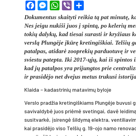
Facebook
Messenger
WhatsApp
Viber
Share
Dokumentus skaityti reikia tą pat minutę, kai
Nes jeigu nukiši juos į spintą, po kelerių me
tokių dalykų, kad tiesai surasti ir kryžiaus 
verslą Plungėje įkūrę kretingiškiai. Telšių
patalpas, atidarė zooprekių parduotuvę ir vet
sviestu patepta. Iki 2017-ųjų, kai iš spintos
kad jų patalpos yra prijungtos prie centrali
ir prasidėjo net dvejus metus trukusi istorija
Klaida – kadastrinių matavimų byloje
Verslo pradžia kretingiškiams Plungėje buvusi g
savivaldybė juos priėmė svetingai, davė leidimą
susitvarkė, įsirengė šildymą elektra, ventiliavi
kai prasidėjo viso Telšių g. 19-ojo namo renova