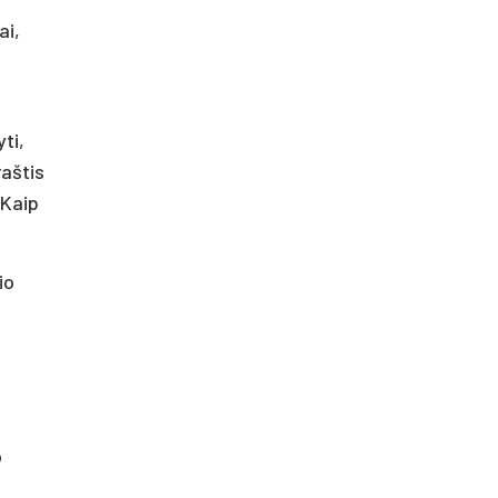
ai,
yti,
raštis
 Kaip
io
o