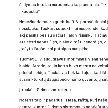
šildymas ir toliau nurodomas kaip centrinis. Tik
į kadastrą“.
Nebežinodama, ko griebtis, D. V. parašė tiesiai 
nesulaukė. Tuokart sutuoktiniai nusprendė, kad su
akį pasikalbės su pačiu filialo viršininku. Tači
atsisėsti nepasiūlęs, nieko girdėti nenorėjęs, o
įrašyta išraše, kai patalpas nusipirko.
Tuomet D. V. sugudravusi ir priminusi vieną s
klaidą. Atrodo, tokia korta buvo mesta ne veltui.
prisėsti leidęs. Tačiau vis tiek kartojęs, kad iš
susirinktų kitų daugiabučio namo gyventojų sut
Įtraukė ir Seimo kontrolierių
Moteris taip ir padariusi. Tiesa, raštą, kurį neš
centralizuotos šildymo sistemos, o neprieštarav