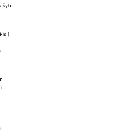
rašyti
kis į
o
r
i
ą