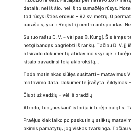
detalė: nei iš šio, nei iš to sumažėjo rūsys. M
tad rūsys išties erdvus – 92 kv. metrų. O permat
parašais, yra ir Registrų centro antspaudas. Ne
Su tuo raštu D. V. – vėl pas B. Kungį. Šis ėmęs te
netgi bandęs pagriebti iš rankų. Tačiau D. V. jį 
atsirado dokumentų atidavimo skyriuje ir turėjo
kitaip pavadinsi tokį akibrokštą…
Tada matininkas siūlęs susitarti – matavimus VĖL a
matavimo data. Dokumente įrašyta: šildymas – vie
Čiupt už vadžių – vėl iš pradžių
Atrodo, tuo „neskani“ istorija ir turėjo baigtis. T
Praėjus kiek laiko po paskutinių atliktų matavim
akimis pamatytų, jog viskas tvarkinga. Tačiau 