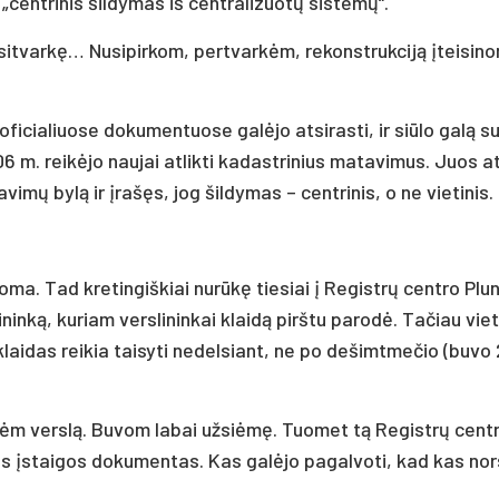
„centrinis šildymas iš centralizuotų sistemų“.
sitvarkę… Nusipirkom, pertvarkėm, rekonstrukciją įteisin
 oficialiuose dokumentuose galėjo atsirasti, ir siūlo galą s
6 m. reikėjo naujai atlikti kadastrinius matavimus. Juos at
mų bylą ir įrašęs, jog šildymas – centrinis, o ne vietinis.
soma. Tad kretingiškiai nurūkę tiesiai į Registrų centro Plu
ninką, kuriam verslininkai klaidą pirštu parodė. Tačiau viet
klaidas reikia taisyti nedelsiant, ne po dešimtmečio (buvo
tėm verslą. Buvom labai užsiėmę. Tuomet tą Registrų cent
nės įstaigos dokumentas. Kas galėjo pagalvoti, kad kas nor