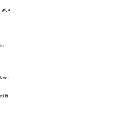
ungėje
ių
 Negi
ti iš