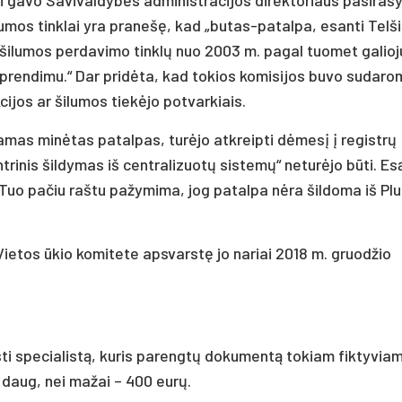
mos tinklai yra pranešę, kad „butas-patalpa, esanti Telši
 šilumos perdavimo tinklų nuo 2003 m. pagal tuomet galioj
 sprendimu.“ Dar pridėta, kad tokios komisijos buvo sudar
ijos ar šilumos tiekėjo potvarkiais.
amas minėtas patalpas, turėjo atkreipti dėmesį į registrų
trinis šildymas iš centralizuotų sistemų“ neturėjo būti. Esą
 Tuo pačiu raštu pažymima, jog patalpa nėra šildoma iš Pl
ietos ūkio komitete apsvarstę jo nariai 2018 m. gruodžio
sti specialistą, kuris parengtų dokumentą tokiam fiktyvia
 daug, nei mažai – 400 eurų.