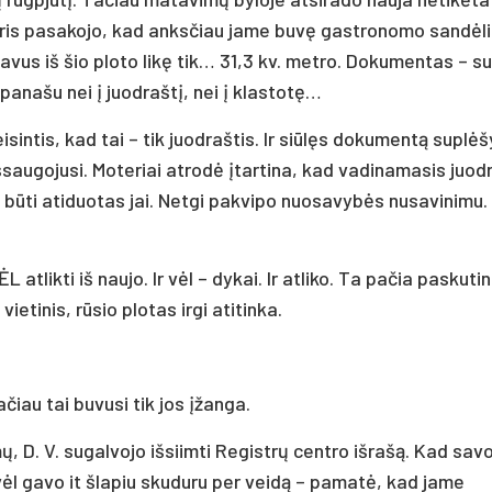
oteris pasakojo, kad anksčiau jame buvę gastronomo sandėli
avus iš šio ploto likę tik… 31,3 kv. metro. Dokumentas – su
panašu nei į juodraštį, nei į klastotę…
isintis, kad tai – tik juodraštis. Ir siūlęs dokumentą suplėš
išsaugojusi. Moteriai atrodė įtartina, kad vadinamasis juod
 būti atiduotas jai. Netgi pakvipo nuosavybės nusavinimu.
tlikti iš naujo. Ir vėl – dykai. Ir atliko. Ta pačia paskutin
tinis, rūsio plotas irgi atitinka.
ačiau tai buvusi tik jos įžanga.
ų, D. V. sugalvojo išsiimti Registrų centro išrašą. Kad sav
vėl gavo it šlapiu skuduru per veidą – pamatė, kad jame