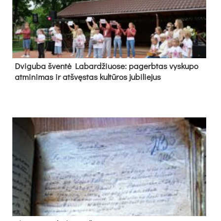
Dvi­gu­ba šven­tė La­bar­džiuo­se: pa­gerb­tas vys­ku­po
at­mi­ni­mas ir at­švęs­tas kul­tū­ros ju­bi­lie­jus