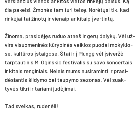
ver­sian­čius vie­nos ar ki­tos vie­tos rinkėjų bal­sus. Ką
čia pa­kei­si. Žmonės tam tu­ri teisę. Norėtų­si tik, kad
rinkė­jai tai ži­notų ir vie­naip ar ki­taip įver­tintų.
Ži­no­ma, pra­si­dėjęs ru­duo at­neš ir gerų da­lykų. Vėl už­
virs vi­suo­me­ninės kūry­binės veik­los puo­dai mo­kyk­lo­
se, kultū­ros įstai­go­se. Štai ir į Plungę vėl įsi­veržė
tarp­tau­ti­nis M. Ogins­kio fes­ti­va­lis su sa­vo kon­cer­tais
ir ki­tais ren­gi­niais. Ne­leis mums nu­si­ra­min­ti ir pra­si­
dėsian­tis šil­dy­mo bei tau­py­mo se­zo­nas. Vėl suak­
tyvės tik­ri ir ta­ria­mi judė­ji­mai.
Tad svei­kas, ru­denė­li!