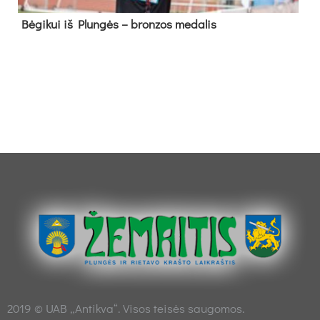
Bė­gi­kui iš Plun­gės – bron­zos me­da­lis
2019 © UAB „Antikva“. Visos teisės saugomos.