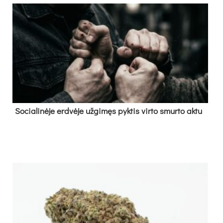
So­cia­li­nė­je erd­vė­je už­gi­męs pyk­tis vir­to smur­to ak­tu