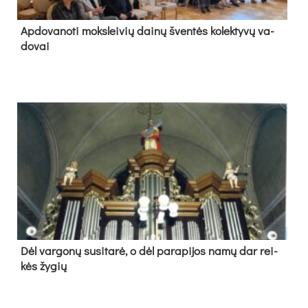
Ap­do­va­no­ti moks­lei­vių dai­nų šven­tės ko­lek­ty­vų va­
do­vai
Dėl var­go­nų su­si­ta­rė, o dėl pa­ra­pi­jos na­mų dar rei­
kės žy­gių