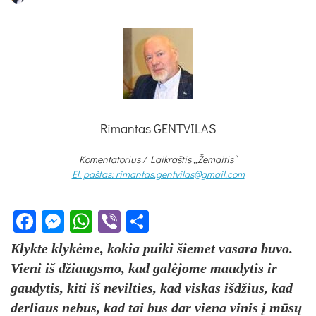
Rimantas GENTVILAS
Komentatorius /
Laikraštis „Žemaitis“
El. paštas: rimantas.gentvilas@gmail.com
Facebook
Messenger
WhatsApp
Viber
Share
Klyk­te klykė­me, ko­kia pui­ki šie­met va­sa­ra bu­vo.
Vie­ni iš džiaugs­mo, kad galė­jo­me mau­dy­tis ir
gau­dy­tis, ki­ti iš ne­vil­ties, kad vis­kas išd­žius, kad
der­liaus ne­bus, kad tai bus dar vie­na vi­nis į mūsų