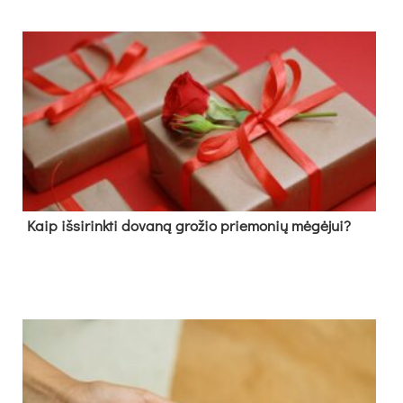
Kaip išsirinkti dovaną grožio priemonių mėgėjui?