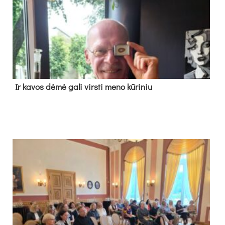
Ir ka­vos dė­mė ga­li virs­ti me­no kū­ri­niu