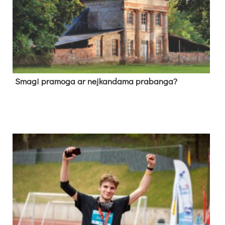
Sma­gi pra­mo­ga ar neį­kan­da­ma pra­ban­ga?