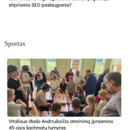
stipriomis SEO paslaugomis?
Sportas
Vi­ta­liaus Vla­do And­riu­šai­čio at­mi­ni­mą įpras­mi­no
45-asis šach­ma­tų tur­ny­ras