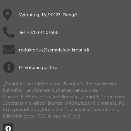
Vytauto g. 13, 90123 Plungė
Tel. +370 611 67608
redaktorius@zemaiciolaikrastis.lt
Privatumo politika
„Žemaitis“ yra didžiausias Plungės ir Rietavo krašto
laikraštis. Leidžiamas du kartus per savaitę.
Plungės ir Rietavo krašto laikraščio „Žemaitis“ pirmtakas
„Socialistinis kelias“ įkurtas 1948 m. lapkričio mėnesį. Po
to jis pavadintas „Kibirkštimi“. „Žemaičio“ pavadinimą
laikraštis gavo 1990 m. spalio 3-iąją.