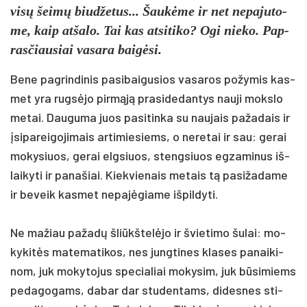
visų šeimų biud­že­tus... Šaukė­me ir net ne­pa­ju­to­
me, kaip at­ša­lo. Tai kas at­si­ti­ko? Ogi nie­ko. Pap­
ras­čiau­siai va­sa­ra baigė­si.
Be­ne pa­grin­di­nis pa­si­bai­gu­sios va­sa­ros po­žy­mis kas­
met yra rugsė­jo pirmąją pra­si­de­dan­tys nau­ji moks­lo
me­tai. Dau­gu­ma juos pa­si­tin­ka su nau­jais pa­ža­dais ir
įsi­pa­rei­go­ji­mais ar­ti­mie­siems, o ne­re­tai ir sau: ge­rai
mo­ky­siuos, ge­rai elg­siuos, steng­siuos eg­za­mi­nus iš­
lai­ky­ti ir pa­na­šiai. Kiek­vie­nais me­tais tą pa­si­ža­da­me
ir be­veik kasmet ne­pajė­gia­me iš­pil­dy­ti.
Ne ma­žiau pa­žadų šliūkš­telė­jo ir švie­ti­mo šu­lai: mo­
ky­kitės ma­te­ma­ti­kos, nes jung­ti­nes kla­ses pa­nai­ki­
nom, juk mo­ky­to­jus spe­cia­liai mo­ky­sim, juk būsi­miems
pe­da­go­gams, da­bar dar stu­den­tams, di­des­nes sti­