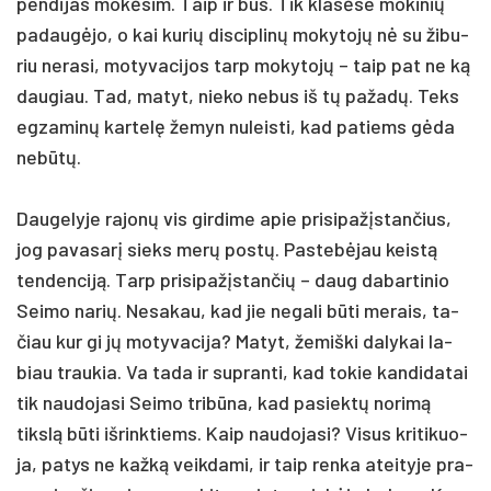
pen­di­jas mokė­sim. Taip ir bus. Tik klasė­se mo­ki­nių
pa­daugė­jo, o kai ku­rių dis­cip­linų mo­ky­tojų nė su ži­bu­
riu ne­ra­si, mo­ty­va­ci­jos tarp mo­ky­tojų – taip pat ne ką
dau­giau. Tad, ma­tyt, nie­ko ne­bus iš tų pa­žadų. Teks
eg­za­minų kar­telę že­myn nu­leis­ti, kad pa­tiems gėda
ne­būtų.
Dau­ge­ly­je ra­jonų vis gir­di­me apie pri­si­pažįs­tan­čius,
jog pa­va­sarį sieks merų po­stų. Pas­tebė­jau keistą
ten­den­ciją. Tarp pri­si­pažįs­tan­čių – daug da­bar­ti­nio
Sei­mo na­rių. Ne­sa­kau, kad jie ne­ga­li būti me­rais, ta­
čiau kur gi jų mo­ty­va­ci­ja? Ma­tyt, že­miš­ki da­ly­kai la­
biau trau­kia. Va ta­da ir su­pran­ti, kad to­kie kan­di­da­tai
tik nau­do­ja­si Sei­mo tribū­na, kad pa­siektų no­rimą
tikslą būti iš­rink­tiems. Kaip nau­do­ja­si? Vi­sus kri­ti­kuo­
ja, pa­tys ne kažką veik­da­mi, ir taip ren­ka atei­ty­je pra­