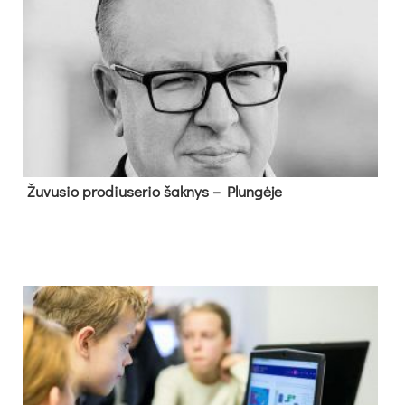
Žu­vu­sio pro­diu­se­rio šak­nys – Plun­gė­je