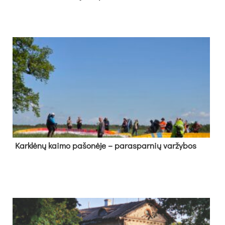
Kark­lė­nų kai­mo pa­šo­nė­je – pa­ras­par­nių var­žy­bos