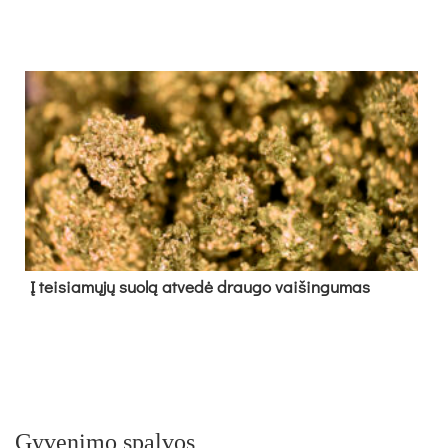
Į tei­sia­mų­jų suo­lą at­ve­dė drau­go vai­šin­gu­mas
Gyvenimo spalvos