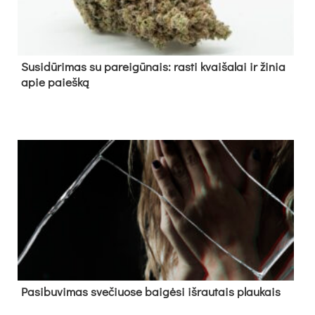
Su­si­dū­ri­mas su pa­rei­gū­nais: ras­ti kvai­ša­lai ir ži­nia
apie paieš­ką
Pa­si­bu­vi­mas sve­čiuo­se bai­gė­si iš­rau­tais plau­kais