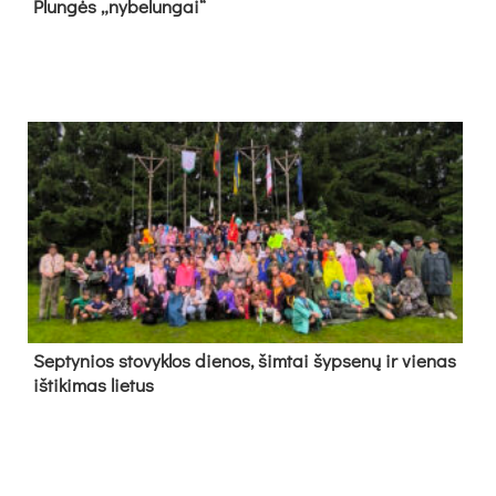
Plun­gės „ny­be­lun­gai“
Sep­ty­nios sto­vyk­los die­nos, šim­tai šyp­se­nų ir vie­nas
iš­ti­ki­mas lie­tus