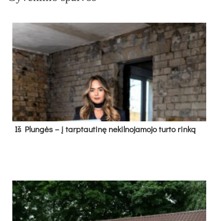
Iš Plungės – į tarptautinę nekilnojamojo turto rinką