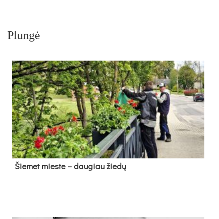
Plungė
Šie­met mies­te – dau­giau žie­dų