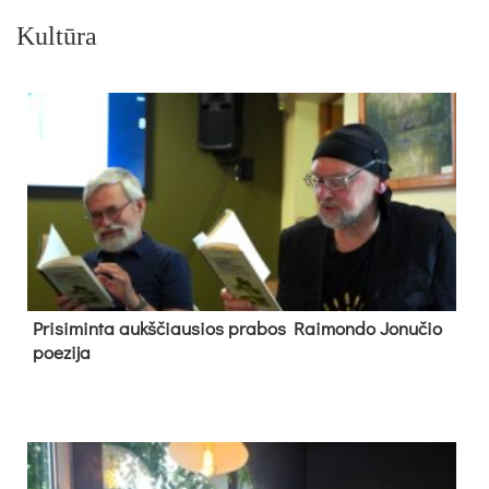
Kultūra
Pri­si­min­ta aukš­čiau­sios pra­bos Rai­mon­do Jo­nu­čio
poe­zi­ja