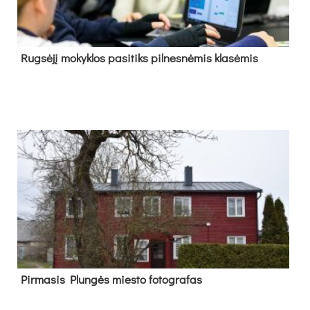
Rug­sė­jį mo­kyk­los pa­si­tiks pil­nes­nė­mis kla­sė­mis
Pir­ma­sis Plun­gės mies­to fo­tog­ra­fas