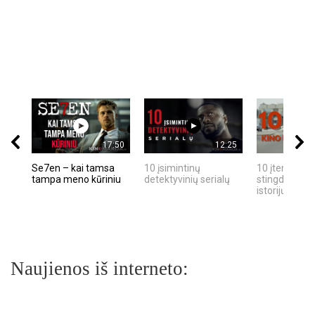
17:50
12:25
Se7en – kai tamsa
10 įsimintinų
10 įtemptų, k
tampa meno kūriniu
detektyvinių serialų
stingdančių k
istorijų
Naujienos iš interneto: