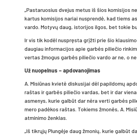
„Pastaruosius dvejus metus iš šios komisijos ne
kartus komisijos nariai nusprendė, kad tiems as
vardo. Motyvų daug, istorijos ilgos, bet tokie b
Ir vis tik kodėl nuspręsta grįžti prie šio klausi
daugiau informacijos apie garbės piliečio rinkim
vertas žmogus garbės piliečio vardo ar ne, o ne 
Už nuopelnus – apdovanojimas
A. Misiūnas kvietė diskusijai dėl papildomų ap
raštas ir garbės piliečio vardas, bet ir dar vie
asmenys, kurie galbūt dar nėra verti garbės pilie
mero padėkos raštas. Tokiems žmonės, A. Misiū
atminimo ženklas.
„Iš tikrųjų Plungėje daug žmonių, kurie galbūt dau