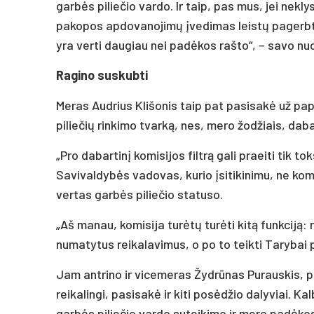
garbės piliečio vardo. Ir taip, pas mus, jei nekl
pakopos apdovanojimų įvedimas leistų pagerbti 
yra verti daugiau nei padėkos rašto“, – savo n
Ragino suskubti
Meras Audrius Klišonis taip pat pasisakė už pa
piliečių rinkimo tvarką, nes, mero žodžiais, daba
„Pro dabartinį komisijos filtrą gali praeiti tik
Savivaldybės vadovas, kurio įsitikinimu, ne kom
vertas garbės piliečio statuso.
„Aš manau, komisija turėtų turėti kitą funkciją: 
numatytus reikalavimus, o po to teikti Tarybai 
Jam antrino ir vicemeras Žydrūnas Purauskis, p
reikalingi, pasisakė ir kiti posėdžio dalyviai. K
garbės piliečio vardo suteikimo ir mero padėkos