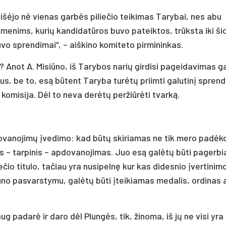
išėjo nė vienas garbės piliečio teikimas Tarybai, nes abu
menims, kurių kandidatūros buvo pateiktos, trūksta iki ši
uvo sprendimai“, – aiškino komiteto pirmininkas.
mo? Anot A. Misiūno, iš Tarybos narių girdisi pageidavimas g
us, be to, esą būtent Taryba turėtų priimti galutinį spren
komisija. Dėl to neva derėtų peržiūrėti tvarką.
dovanojimų įvedimo: kad būtų skiriamas ne tik mero padėk
nas – tarpinis – apdovanojimas. Juo esą galėtų būti pagerb
čio titulo, tačiau yra nusipelnę kur kas didesnio įvertinim
no pasvarstymu, galėtų būti įteikiamas medalis, ordinas 
g padarė ir daro dėl Plungės, tik, žinoma, iš jų ne visi yra 