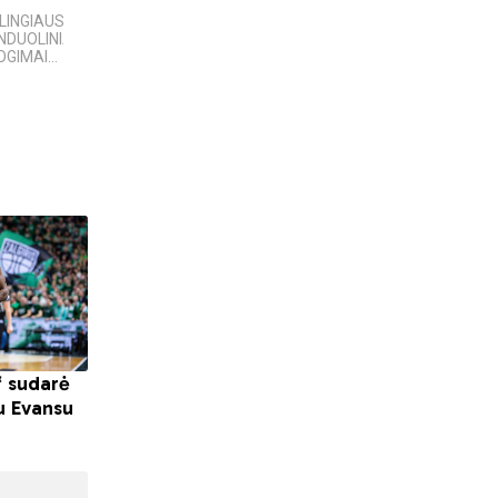
LINGIAUSI
5 MOKSLINIAI
10 įsimintinų
DUOLINIAI
EKSPERIMENTAI,
detektyvinių serialų
GIMAI...
KURIE SUKRĖTĖ...