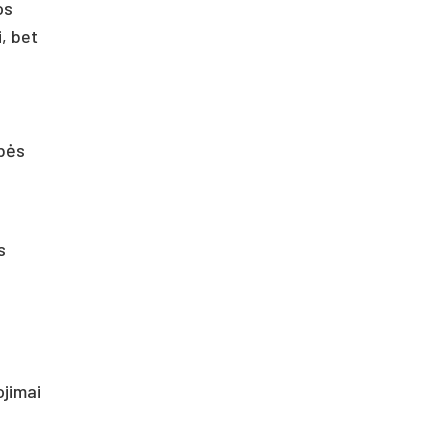
os
, bet
rbės
s
ojimai