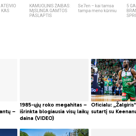
ATEIVIO
KAMUOLINIS ŽAIBAS:
Se7en – kai tamsa
5 GA
: KAS
MĮSLINGA GAMTOS
tampa meno kūriniu
BRAN
PASLAPTIS
SPRO