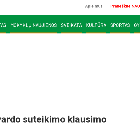
Apie mus
Praneškite NAU
TAS
MOKYKLŲ NAUJIENOS
SVEIKATA
KULTŪRA
SPORTAS
GY
o vardo suteikimo klausimo