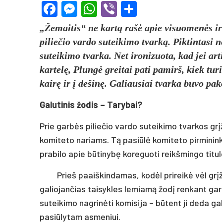
Facebook
Messenger
WhatsApp
Viber
Share
„Žemaitis“ ne kartą rašė apie visuomenės ir 
piliečio vardo suteikimo tvarką. Piktintasi n
suteikimo tvarka. Net ironizuota, kad jei a
kartelę, Plungė greitai pati pamirš, kiek tur
kairę ir į dešinę. Galiausiai tvarka buvo pako
Galutinis žodis – Tarybai?
Prie garbės piliečio vardo suteikimo tvarkos gr
komiteto nariams. Tą pasiūlė komiteto pirmininka
prabilo apie būtinybę koreguoti reikšmingo titu
Prieš paaiškindamas, kodėl prireikė vėl grįž
galiojančias taisykles lemiamą žodį renkant gar
suteikimo nagrinėti komisija – būtent ji deda galu
pasiūlytam asmeniui.