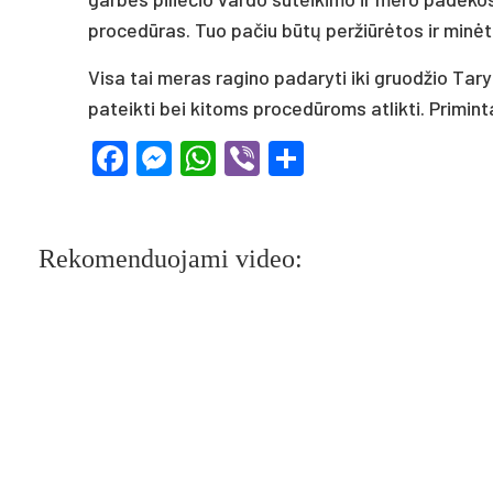
procedūras. Tuo pačiu būtų peržiūrėtos ir minėt
Visa tai meras ragino padaryti iki gruodžio T
pateikti bei kitoms procedūroms atlikti. Primin
Facebook
Messenger
WhatsApp
Viber
Share
Rekomenduojami video: