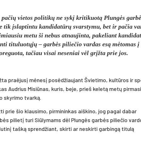
pačių vietos politikų ne sykį kritikuotą Plungės garb
e tik įslaptintu kandidatūrų svarstymu, bet ir pačia v
rtimiausiu metu ši nebus atnaujinta, pakeliant kandid
inti tituluotųjų – garbės piliečio vardas esą mėtomas į
reguota, tačiau visai neseniai vėl grįžta prie jos.
įžta praėjusį mėnesį posėdžiaujant Švietimo, kultūros ir s
s Audrius Misiūnas, kuris, beje, prieš keletą metų pirmasi
lo skyrimo tvarką.
ti prie šio klausimo, pirmininkas aiškino, jog pagal dabar
bės pilietį turi Siūlymams dėl Plungės garbės piliečio vard
tinį tašką sprendžiant, skirti ar neskirti garbingą titulą