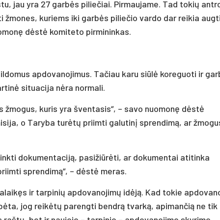
ystu, jau yra 27 garbės piliečiai. Pirmaujame. Tad tokių antr
žmones, kuriems iki garbės piliečio vardo dar reikia augti
uomonę dėstė komiteto pirmininkas.
pildomus apdovanojimus. Tačiau karu siūlė koreguoti ir ga
rtinė situacija nėra normali.
 toks žmogus, kuris yra šventasis“, – savo nuomonę dėstė
isija, o Taryba turėtų priimti galutinį sprendimą, ar žmogu
rinkti dokumentaciją, pasižiūrėti, ar dokumentai atitinka
priimti sprendimą“, – dėstė meras.
alaikęs ir tarpinių apdovanojimų idėją. Kad tokie apdovan
albėta, jog reikėtų parengti bendrą tvarką, apimančią ne tik
 raštų, bet ir naujojo – tarpinio – apdovanojimo skyrimo