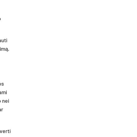
o
auti
dimą,
os
iami
o nei
ar
verti