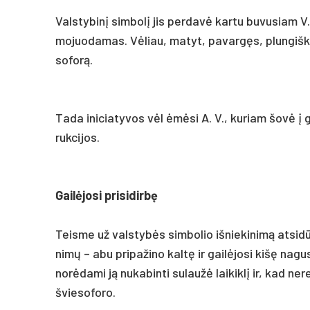
Vals­ty­binį sim­bolį jis per­davė kar­tu bu­vu­siam V.
mo­juo­da­mas. Vėliau, ma­tyt, pa­vargęs, plun­giš­kis
so­forą.
Ta­da ini­cia­ty­vos vėl ėmėsi A. V., ku­riam šovė į g
ruk­ci­jos.
Gailė­jo­si pri­si­dirbę
Teis­me už vals­tybės sim­bo­lio iš­nie­ki­nimą at­si­d
nimų – abu pri­pa­ži­no kaltę ir gailė­jo­si kišę na­gus 
norė­da­mi ją nu­ka­bin­ti su­laužė lai­kiklį ir, kad 
švie­so­fo­ro.