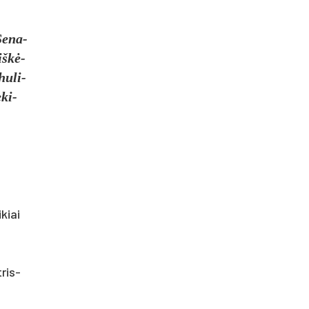
Se­na­
aiškė­
hu­li­
­ki­
­kiai
tris­