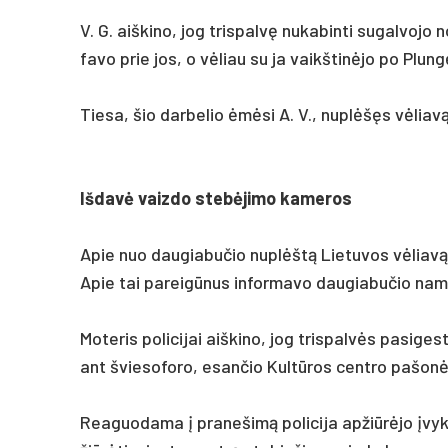
V. G. aiš­ki­no, jog tris­palvę nu­ka­bin­ti su­gal­vo­jo 
fa­vo prie jos, o vėliau su ja vaikš­tinė­jo po Plungės
Tie­sa, šio dar­be­lio ėmėsi A. V., nu­plėšęs vėliavą
Iš­davė vaiz­do stebė­ji­mo ka­me­ros
Apie nuo dau­gia­bu­čio nu­plėštą Lie­tu­vos vėliavą, k
Apie tai pa­reigū­nus in­for­ma­vo dau­gia­bu­čio na­mo p
Mo­te­ris po­li­ci­jai aiš­ki­no, jog tris­palvės pa­si­ge
ant švie­so­fo­ro, esan­čio Kultū­ros cent­ro pa­šonė­
Rea­guo­da­ma į pra­ne­šimą po­li­cija ap­žiūrė­jo įvy­kio 