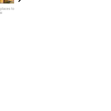
04:08
00:40
02:52
places to visit
Žemaitiškai dainuoja
Klaipedos apsk. -
ai
Kalotes ežeras -
Pajūrio regioninis...