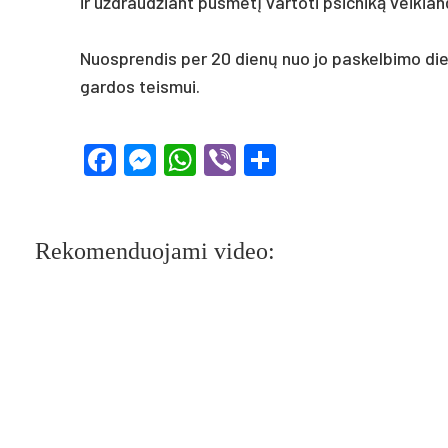
ir užd­raud­žiant pus­metį var­to­ti psi­chiką vei­kia
Nuosp­ren­dis per 20 dienų nuo jo pa­skel­bi­mo die­
gar­dos teis­mui.
Facebook
Messenger
WhatsApp
Viber
Share
Rekomenduojami video: