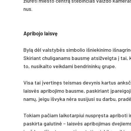
žiūrė­ti mies­to centrą ste­bin­čias vaiz­do ka­me­ras. 
nus.
Ap­ri­bo­jo laisvę
Bylą dėl vals­tybės sim­bo­lio iš­nie­ki­ni­mo iš­nag­ri
Ski­riant chu­li­ga­nams bausmę at­si­žvelg­ta į tai,
to, nu­si­kal­to veik­da­mi bend­ri­ninkų gru­pe.
Vi­sa tai įver­tinęs teis­mas de­vy­nis kar­tus anks­
laisvės ap­ri­bo­ji­mo baus­me, pa­ski­riant įpa­rei­g
namų, jei­gu iš­vy­ka nėra su­si­ju­si su dar­bu, pra­dė
To­kiam pa­čiam lai­ko­tar­piui nu­spręsta ap­ri­bo­ti
pa­skir­ta ga­lu­tinė – laisvės ap­ri­bo­ji­mas dve­