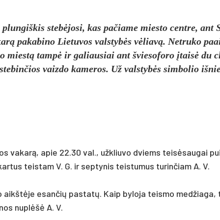
s plun­giš­kis stebė­jo­si, kas pa­čia­me mies­to cent­re, ant 
­karą pa­ka­bi­no Lie­tu­vos vals­tybės vėliavą. Net­ru­ko pa
po miestą tampė ir ga­liau­siai ant švie­so­fo­ro įtaisė du c
e­bin­čios vaiz­do ka­me­ros. Už vals­tybės sim­bo­lio iš­nie
os va­karą, apie 22.30 val., užk­liu­vo dviems teisė­sau­gai pui
­tus teis­tam V. G. ir sep­ty­nis teis­tu­mus tu­rin­čiam A. V.
io aikštė­je esan­čių pa­statų. Kaip by­lo­ja teis­mo med­žia­ga, 
e­nos nu­plėšė A. V.