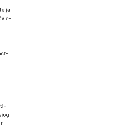
te ja
 švie­
nst­
ti­
­siog
nt