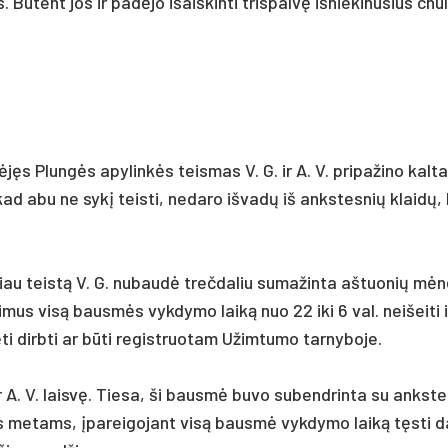
Būtent jos ir pa­dėjo išaiš­kin­ti tris­palvę iš­nie­ki­nu­sius chu­l
nėjęs Plungės apy­linkės teis­mas V. G. ir A. V. pri­pa­ži­no kal­ta
 kad abu ne sykį teis­ti, ne­da­ro iš­vadų iš anks­tes­nių klaidų,
čiau teistą V. G. nu­baudė treč­da­liu su­ma­žin­ta aš­tuo­nių mėn
o­ji­mus visą bausmės vyk­dy­mo laiką nuo 22 iki 6 val. nei­šei­ti 
ti dirb­ti ar būti re­gist­ruo­tam Užim­tu­mo tar­ny­bo­je.
 ir A. V. laisvę. Tie­sa, ši bausmė bu­vo su­bend­rin­ta su anks­te
jiems me­tams, įpa­rei­go­jant visą bausmė vyk­dy­mo laiką tęsti 