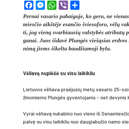
Facebook
Messenger
WhatsApp
Viber
Share
Per­nai va­sa­rio pa­bai­go­je, ko ge­ro, ne vie­na
mies­čio aikštė­je esan­čio švie­so­fo­ro, vėlų va
ti, jog vieną svar­biau­sių vals­tybės at­ri­butų 
ga­nai. Juos iš­davė Plungės viešą­sias erd­ves st
nimą jiems iš­kel­ta baud­žia­mo­ji by­la.
Vėliavą nu­plėšė su vi­su lai­kik­liu
Lie­tu­vos vėlia­va pra­ėju­sių metų va­sa­rio 25-osi
ži­no­miems Plungės gy­ven­to­jams – net de­vy­nis kar
Vy­rai vėliavą nu­ka­bi­no nuo vie­no iš Se­na­mies­č
palvę su vi­su lai­kik­liu nuo dau­gia­bu­čio na­mo si