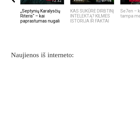
12:32
07:18
„Septynių Karalysčių
KAS SUKŪRĖ DIRBTINĮ
Se7en – k
Riteris" – kai
INTELEKTĄ? KILMĖS
tampa me
paprastumas nugali
ISTORIJA IR FAKTAI
Naujienos iš interneto: