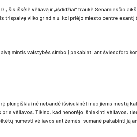
 G., šis iškėlė vėliavą ir „iš­did­žiai“ traukė Se­na­mies­čio aikš­
 tris­palvę vil­ko grin­di­niu, kol pri­ėjo mies­to cent­re esantį
alvą min­tis vals­tybės sim­bolį pa­ka­bin­ti ant švie­so­fo­ro ko
ūrę plun­giš­kiai nė ne­bandė iš­si­su­kinė­ti nuo jiems mestų kal­
prie vėlia­vos. Ti­ki­no, kad ne­norė­jo iš­nie­kin­ti vėlia­vos, tie
ne­reikėtų nu­mes­ti vėlia­vos ant žemės, su­manė pa­ka­bin­ti ją a