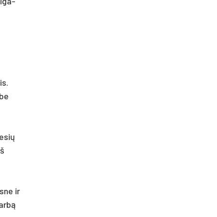
i­ga­
is.
 be
e­sių
iš
s­ne ir
darbą