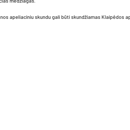
n­čias med­žia­gas.
nos ape­lia­ci­niu skun­du ga­li būti skund­žia­mas Klaipė­dos a