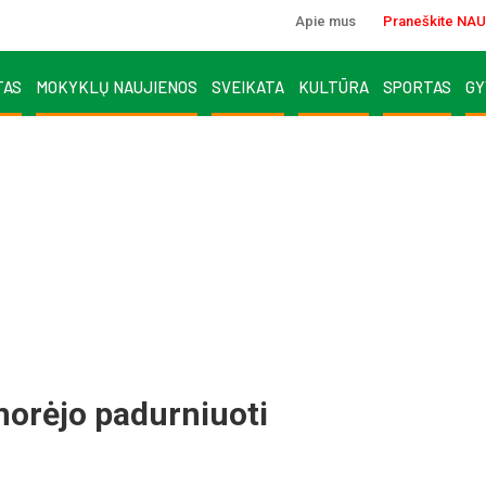
Apie mus
Praneškite NAU
TAS
MOKYKLŲ NAUJIENOS
SVEIKATA
KULTŪRA
SPORTAS
GY
norėjo padurniuoti