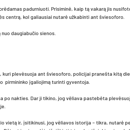
norė­da­mas pa­dur­niuo­ti. Pri­si­minė, kaip tą va­karą jis nu­si­fo­
 centrą, kol ga­liau­siai nu­tarė už­ka­bin­ti ant švie­so­fo­ro.
 nuo dau­gia­bu­čio sie­nos.
u­ri plevė­suo­ja ant švie­so­fo­ro, po­li­ci­jai pra­neš­ta kitą di
ir­mi­nin­ko įga­lio­jimą tu­rin­ti gy­ven­to­ja.
s­ta po nak­ties. Dar ji ti­ki­no, jog vėlia­va pa­stebė­ta plevė­suo­
je.
vietą ir, įsi­ti­ki­nu­si, jog vėlia­vos is­to­ri­ja – tik­ra, nu­tarė p