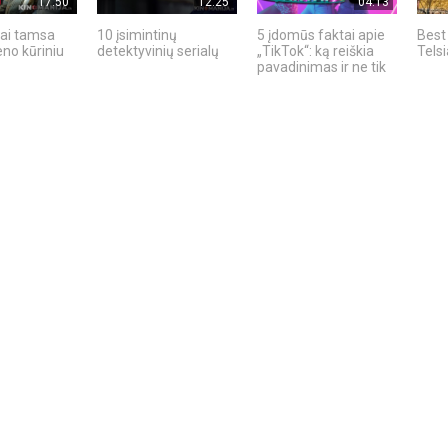
17:50
12:25
04:13
ai tamsa
10 įsimintinų
5 įdomūs faktai apie
Best 
no kūriniu
detektyvinių serialų
„TikTok“: ką reiškia
Telsi
pavadinimas ir ne tik