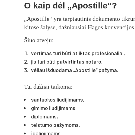
O kaip dėl „Apostille“?
„Apostille“ yra tarptautinis dokumento tikru
kitose šalyse, dažniausiai Hagos konvencijos
Šiuo atveju:
vertimas turi būti atliktas profesionaliai,
jis turi būti patvirtintas notaro,
vėliau išduodama „Apostille“ pažyma.
Tai dažnai taikoma:
santuokos liudijimams,
gimimo liudijimams,
diplomams,
teistumo pažymoms,
įgaliojimams.