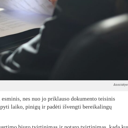
Asociatyvi
a esminis, nes nuo jo priklauso dokumento teisinis
yti laiko, pinigų ir padėti išvengti bereikalingų
vertimo biuro tvirtinimas ir notaro tvirtinimas, kada ku