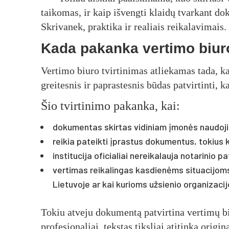
taikomas, ir kaip išvengti klaidų tvarkant d
Skrivanek, praktika ir realiais reikalavimais.
Kada pakanka vertimo biuro
Vertimo biuro tvirtinimas atliekamas tada, kai
greitesnis ir paprastesnis būdas patvirtinti, 
Šio tvirtinimo pakanka, kai:
dokumentas skirtas vidiniam įmonės naudoji
reikia pateikti įprastus dokumentus, tokius 
institucija oficialiai nereikalauja notarinio pa
vertimas reikalingas kasdienėms situacijoms
Lietuvoje ar kai kurioms užsienio organizaci
Tokiu atveju dokumentą patvirtina vertimų b
profesionaliai, tekstas tiksliai atitinka origin