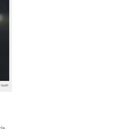
 nuotr.
ris