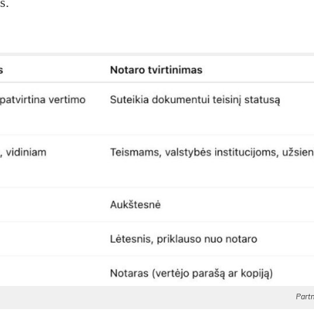
s.
Partn