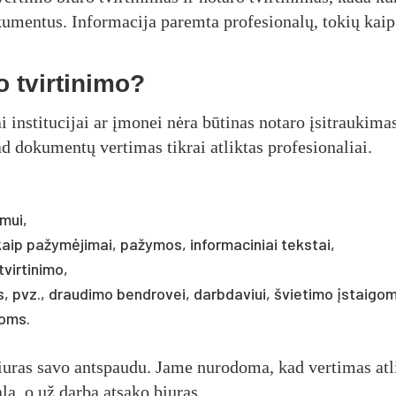
okumentus. Informacija paremta profesionalų, tokių kaip
 tvirtinimo?
 institucijai ar įmonei nėra būtinas notaro įsitraukimas
kad dokumentų vertimas tikrai atliktas profesionaliai.
mui,
kaip pažymėjimai, pažymos, informaciniai tekstai,
tvirtinimo,
, pvz., draudimo bendrovei, darbdaviui, švietimo įstaigo
joms.
iuras savo antspaudu. Jame nurodoma, kad vertimas atl
alą, o už darbą atsako biuras.