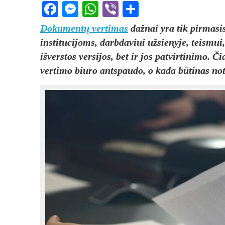
Facebook
Messenger
WhatsApp
Viber
Share
Dokumentų vertimas
dažnai yra tik pirmasi
institucijoms, darbdaviui užsienyje, teismui, 
išverstos versijos, bet ir jos patvirtinimo.
vertimo biuro antspaudo, o kada būtinas not