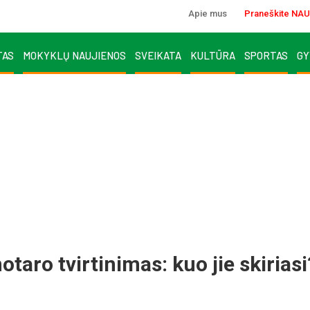
Apie mus
Praneškite NAU
TAS
MOKYKLŲ NAUJIENOS
SVEIKATA
KULTŪRA
SPORTAS
GY
otaro tvirtinimas: kuo jie skiriasi