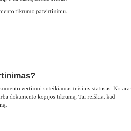
kumento tikrumo patvirtinimu.
rtinimas?
okumento vertimui suteikiamas teisinis statusas. Notara
 arba dokumento kopijos tikrumą. Tai reiškia, kad
mą.