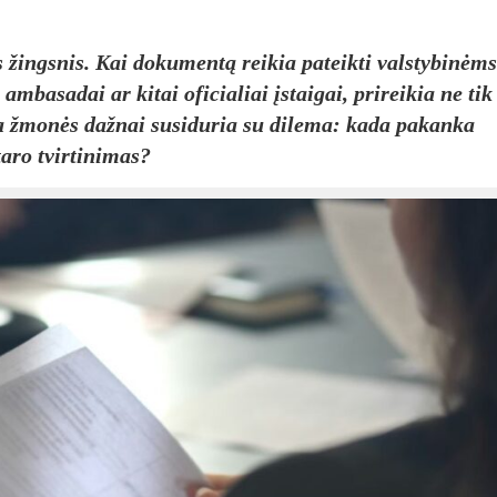
s žingsnis. Kai dokumentą reikia pateikti valstybinėms
ambasadai ar kitai oficialiai įstaigai, prireikia ne tik
 Čia žmonės dažnai susiduria su dilema: kada pakanka
aro tvirtinimas?