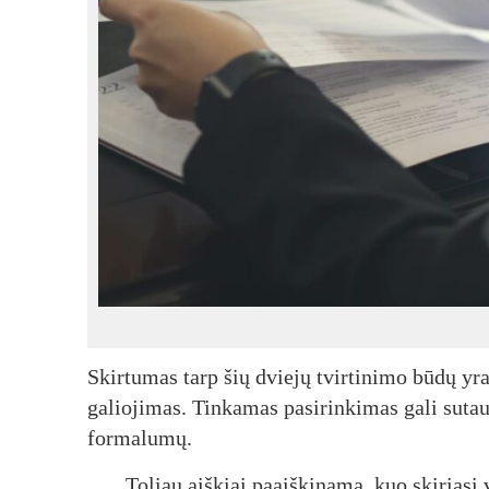
Skirtumas tarp šių dviejų tvirtinimo būdų yr
galiojimas. Tinkamas pasirinkimas gali sutaup
formalumų.
Toliau aiškiai paaiškinama, kuo skiriasi 