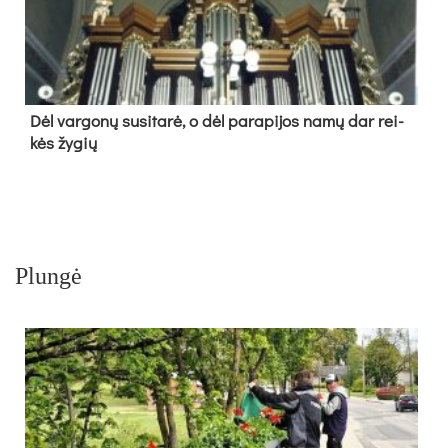
Dėl var­go­nų su­si­ta­rė, o dėl pa­ra­pi­jos na­mų dar rei­
kės žy­gių
Plungė