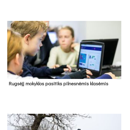
Rug­sė­jį mo­kyk­los pa­si­tiks pil­nes­nė­mis kla­sė­mis