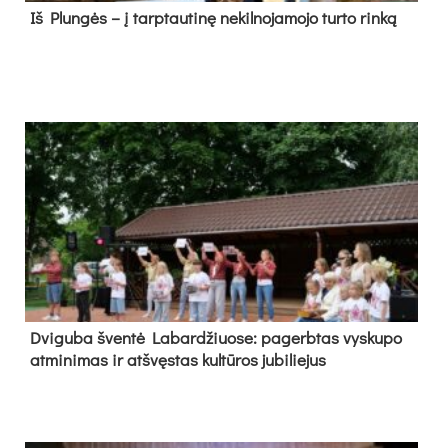
Iš Plungės – į tarptautinę nekilnojamojo turto rinką
Dvi­gu­ba šven­tė La­bar­džiuo­se: pa­gerb­tas vys­ku­po
at­mi­ni­mas ir at­švęs­tas kul­tū­ros ju­bi­lie­jus