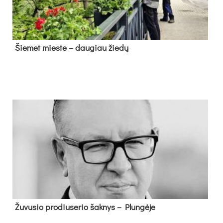
Šie­met mies­te – dau­giau žie­dų
Žu­vu­sio pro­diu­se­rio šak­nys – Plun­gė­je