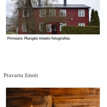
Pir­ma­sis Plun­gės mies­to fo­tog­ra­fas
Pravartu žinoti