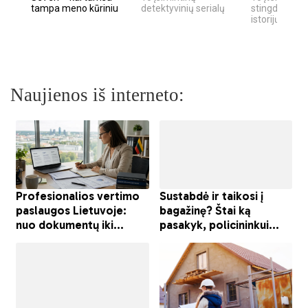
tampa meno kūriniu
detektyvinių serialų
stingdančių k
istorijų
Naujienos iš interneto: