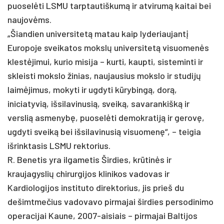
puoselėti LSMU tarptautiškumą ir atvirumą kaitai bei
naujovėms.
„Šiandien universitetą matau kaip lyderiaujantį
Europoje sveikatos mokslų universitetą visuomenės
klestėjimui, kurio misija – kurti, kaupti, sisteminti ir
skleisti mokslo žinias, naujausius mokslo ir studijų
laimėjimus, mokyti ir ugdyti kūrybingą, dorą,
iniciatyvią, išsilavinusią, sveiką, savarankišką ir
verslią asmenybę, puoselėti demokratiją ir gerovę,
ugdyti sveiką bei išsilavinusią visuomenę“, – teigia
išrinktasis LSMU rektorius.
R. Benetis yra ilgametis Širdies, krūtinės ir
kraujagyslių chirurgijos klinikos vadovas ir
Kardiologijos instituto direktorius, jis prieš du
dešimtmečius vadovavo pirmajai širdies persodinimo
operacijai Kaune, 2007-aisiais – pirmajai Baltijos