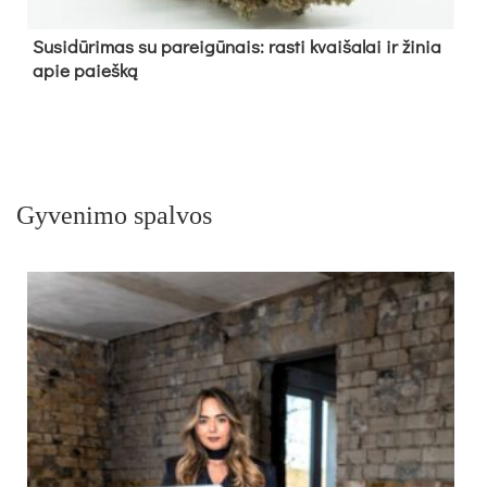
Su­si­dū­ri­mas su pa­rei­gū­nais: ras­ti kvai­ša­lai ir ži­nia
apie paieš­ką
Gyvenimo spalvos