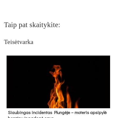
Taip pat skaitykite:
Teisėtvarka
Siau­bin­gas in­ci­den­tas Plun­gė­je – mo­te­ris ap­si­py­lė