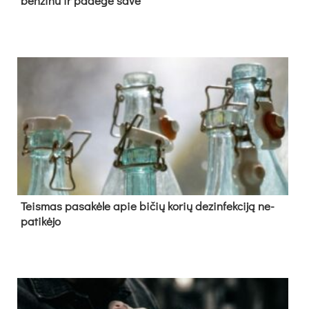
ben­zi­nu ir pa­de­gė sa­ve
Teis­mas pa­sa­kė­le apie bi­čių ko­rių de­zin­fek­ci­ją ne­
pa­ti­kė­jo