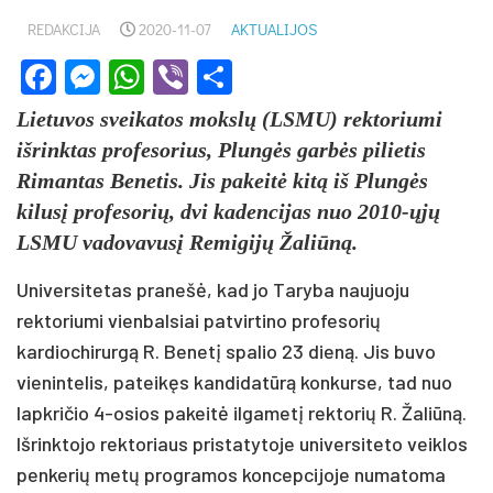
REDAKCIJA
2020-11-07
AKTUALIJOS
Facebook
Messenger
WhatsApp
Viber
Share
Lietuvos sveikatos mokslų (LSMU) rektoriumi
išrinktas profesorius, Plungės garbės pilietis
Rimantas Benetis. Jis pakeitė kitą iš Plungės
kilusį profesorių, dvi kadencijas nuo 2010-ųjų
LSMU vadovavusį Remigijų Žaliūną.
Universitetas pranešė, kad jo Taryba naujuoju
rektoriumi vienbalsiai patvirtino profesorių
kardiochirurgą R. Benetį spalio 23 dieną. Jis buvo
vienintelis, pateikęs kandidatūrą konkurse, tad nuo
lapkričio 4-osios pakeitė ilgametį rektorių R. Žaliūną.
Išrinktojo rektoriaus pristatytoje universiteto veiklos
penkerių metų programos koncepcijoje numatoma