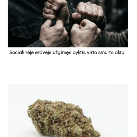
So­cia­li­nė­je erd­vė­je už­gi­męs pyk­tis vir­to smur­to ak­tu