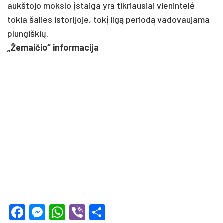
aukštojo mokslo įstaiga yra tikriausiai vienintelė
tokia šalies istorijoje, tokį ilgą periodą vadovaujama
plungiškių.
„Žemaičio“ informacija
Facebook
Messenger
WhatsApp
Viber
Share