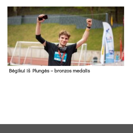
Bė­gi­kui iš Plun­gės – bron­zos me­da­lis