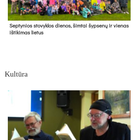
Sep­ty­nios sto­vyk­los die­nos, šim­tai šyp­se­nų ir vie­nas
iš­ti­ki­mas lie­tus
Kultūra