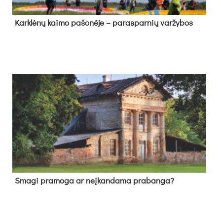
Kark­lė­nų kai­mo pa­šo­nė­je – pa­ras­par­nių var­žy­bos
Sma­gi pra­mo­ga ar neį­kan­da­ma pra­ban­ga?