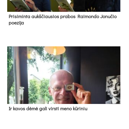
Pri­si­min­ta aukš­čiau­sios pra­bos Rai­mon­do Jo­nu­čio
poe­zi­ja
Ir ka­vos dė­mė ga­li virs­ti me­no kū­ri­niu