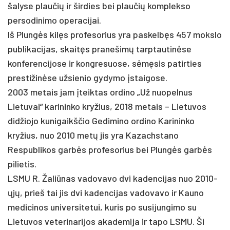
šalyse plaučių ir širdies bei plaučių komplekso
persodinimo operacijai.
Iš Plungės kilęs profesorius yra paskelbęs 457 mokslo
publikacijas, skaitęs pranešimų tarptautinėse
konferencijose ir kongresuose, sėmęsis patirties
prestižinėse užsienio gydymo įstaigose.
2003 metais jam įteiktas ordino „Už nuopelnus
Lietuvai“ karininko kryžius, 2018 metais – Lietuvos
didžiojo kunigaikščio Gedimino ordino Karininko
kryžius, nuo 2010 metų jis yra Kazachstano
Respublikos garbės profesorius bei Plungės garbės
pilietis.
LSMU R. Žaliūnas vadovavo dvi kadencijas nuo 2010-
ųjų, prieš tai jis dvi kadencijas vadovavo ir Kauno
medicinos universitetui, kuris po susijungimo su
Lietuvos veterinarijos akademija ir tapo LSMU. Ši