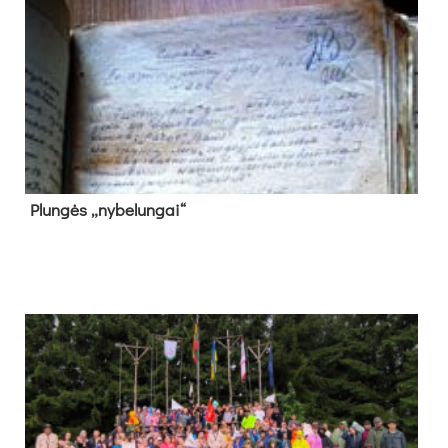
Plun­gės „ny­be­lun­gai“