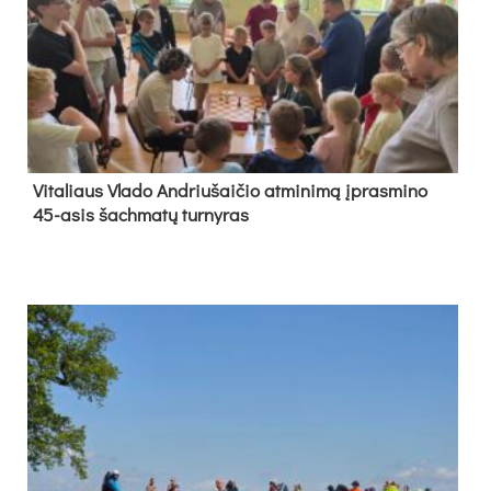
Vi­ta­liaus Vla­do And­riu­šai­čio at­mi­ni­mą įpras­mi­no
45-asis šach­ma­tų tur­ny­ras