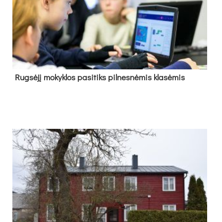
Rug­sė­jį mo­kyk­los pa­si­tiks pil­nes­nė­mis kla­sė­mis