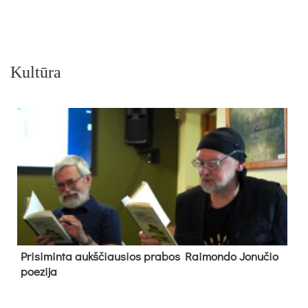
Kultūra
Pri­si­min­ta aukš­čiau­sios pra­bos Rai­mon­do Jo­nu­čio
poe­zi­ja