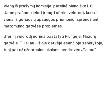
Vieną iš prašymų komisijai pateikė plungiškė I. G.
Jame prašoma leisti įrengti sferinį veidrodį, kuris –
viena iš geriausių apsaugos priemonių, sprendžiant
matomumo gatvėse problemas.
Sferinį veidrodį norima pastatyti Plungėje, Mozūrų
gatvėje. Tiksliau – šioje gatvėje esančioje sankryžoje,
tuoj pat už uždarosios akcinės bendrovės „Talma“.