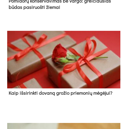
Pomidorų konservavimas be vargo: greičiausias
būdas pasiruošti žiemai
Kaip išsirinkti dovaną grožio priemonių mėgėjui?