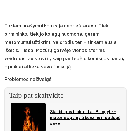
Tokiam prašymui komisija neprieštaravo. Tiek
pirmininko, tiek jo kolegų nuomone, geram
matomumui užtikrinti veidrodis ten – tinkamiausia
išeitis. Tiesa, Mozūrų gatvėje vienas sferinis
veidrodis jau stovi ir, kaip pastebėjo komisijos nariai,
– puikiai atlieka savo funkciją.
Problemos neįžvelgė
Taip pat skaitykite
Siau­bin­gas in­ci­den­tas Plun­gė­je –
mo­te­ris ap­si­py­lė ben­zi­nu ir pa­de­gė
sa­ve