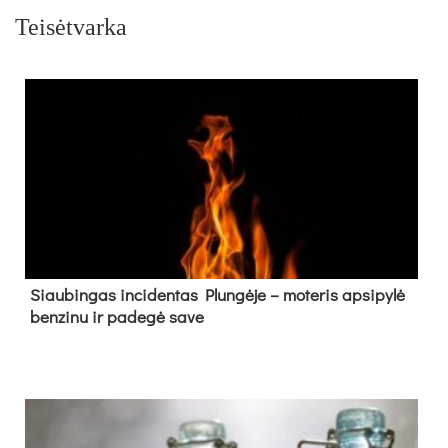
Teisėtvarka
Siau­bin­gas in­ci­den­tas Plun­gė­je – mo­te­ris ap­si­py­lė
ben­zi­nu ir pa­de­gė sa­ve