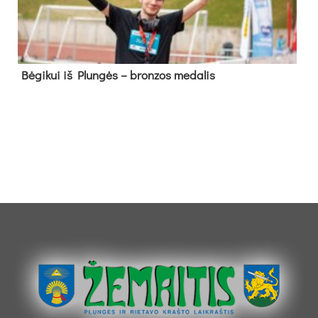
Bė­gi­kui iš Plun­gės – bron­zos me­da­lis