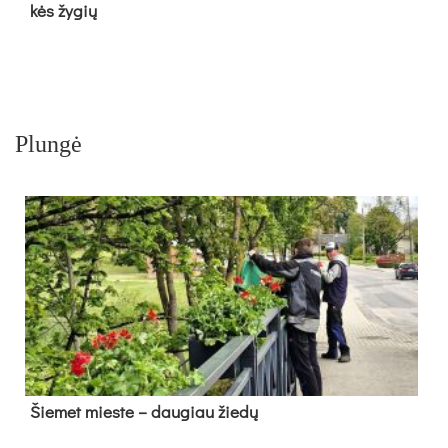
kės žy­gių
Plungė
Šie­met mies­te – dau­giau žie­dų