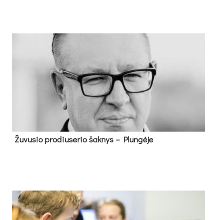
Žu­vu­sio pro­diu­se­rio šak­nys – Plun­gė­je