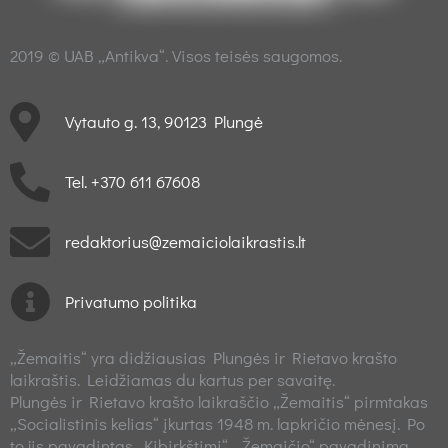
2019 © UAB „Antikva“. Visos teisės saugomos.
Vytauto g. 13, 90123 Plungė
Tel. +370 611 67608
redaktorius@zemaiciolaikrastis.lt
Privatumo politika
„Žemaitis“ yra didžiausias Plungės ir Rietavo krašto
laikraštis. Leidžiamas du kartus per savaitę.
Plungės ir Rietavo krašto laikraščio „Žemaitis“ pirmtakas
„Socialistinis kelias“ įkurtas 1948 m. lapkričio mėnesį. Po
to jis pavadintas „Kibirkštimi“. „Žemaičio“ pavadinimą