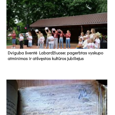
Dvi­gu­ba šven­tė La­bar­džiuo­se: pa­gerb­tas vys­ku­po
at­mi­ni­mas ir at­švęs­tas kul­tū­ros ju­bi­lie­jus