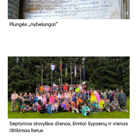
Plun­gės „ny­be­lun­gai“
Sep­ty­nios sto­vyk­los die­nos, šim­tai šyp­se­nų ir vie­nas
iš­ti­ki­mas lie­tus