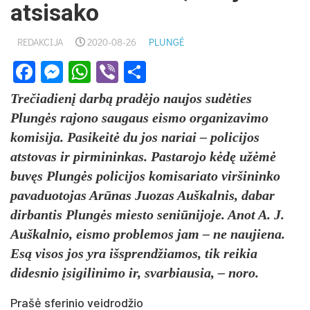
atsisako
REDAKCIJA
2020-08-26
PLUNGĖ
Facebook
Messenger
WhatsApp
Viber
Share
Trečiadienį darbą pradėjo naujos sudėties
Plungės rajono saugaus eismo organizavimo
komisija. Pasikeitė du jos nariai – policijos
atstovas ir pirmininkas. Pastarojo kėdę užėmė
buvęs Plungės policijos komisariato viršininko
pavaduotojas Arūnas Juozas Auškalnis, dabar
dirbantis Plungės miesto seniūnijoje. Anot A. J.
Auškalnio, eismo problemos jam – ne naujiena.
Esą visos jos yra išsprendžiamos, tik reikia
didesnio įsigilinimo ir, svarbiausia, – noro.
Prašė sferinio veidrodžio