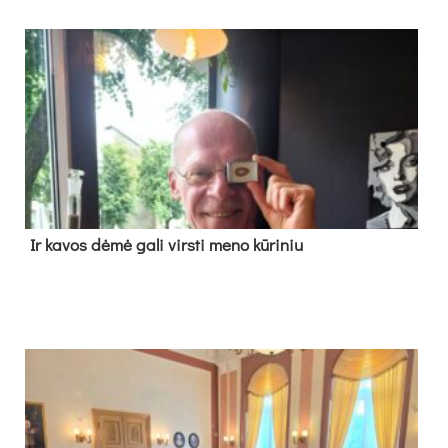
Ir ka­vos dė­mė ga­li virs­ti me­no kū­ri­niu