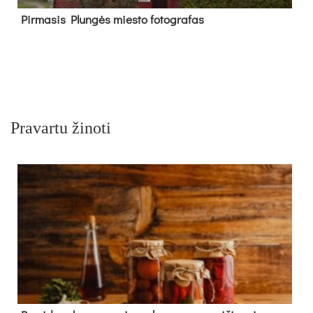
Pir­ma­sis Plun­gės mies­to fo­tog­ra­fas
Pravartu žinoti