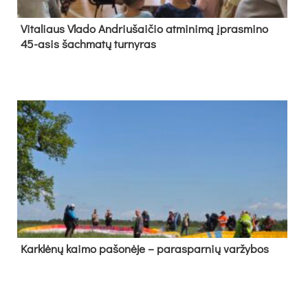
Vi­ta­liaus Vla­do And­riu­šai­čio at­mi­ni­mą įpras­mi­no
45-asis šach­ma­tų tur­ny­ras
Kark­lė­nų kai­mo pa­šo­nė­je – pa­ras­par­nių var­žy­bos