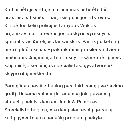
Kad minėtoje vietoje matomumas neturėtų būti
prastas, įsitikinęs ir naujasis policijos atstovas,
Klaipėdos kelių policijos tarnybos Veiklos
organizavimo ir prevencijos poskyrio vyresnysis
specialistas Aurelijus Jankauskas. Pasak jo, keturių
metrų pločio kelias – pakankamas prasilenkti dviem
mašinoms. Augmenija ten trukdyti esą neturėtų, nes,
kaip minėjo seniūnijos specialistas, gyvatvorė už
sklypo ribų neišlenda.
Pareigūnas pasiūlė tiesiog pasirinkti saugų važiavimo
greitį, tinkamą spindulį ir tada esą jokių avarinių
situacijų nekils. Jam antrino ir A. Puidokas.
Specialisto teigimu, yra daug siauresnių gatvelių,
kurių gyventojams panašių problemų nekyla.