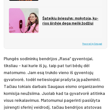
Ša­tei­kių švie­su­lys: mo­ky­to­ja, ku­
rios šir­dy­je de­ga mei­lė žo­džiui
Powered by Setupad
Plungės sodininkų bendrijos „Rasa“ gyventojai,
tiksliau – kai kurie iš jų, taip pat turi bėdų dėl
matomumo. Jam esą trukdo vieno iš gyventojų
gyvatvorė, todėl netiesiogiai prašyta ją pažeminti.
Tačiau tokiais darbais Saugaus eismo organizavimo
komisija neužsiima. Juolab kad ta gyvatvorė atitinka
visus reikalavimus. Matomumui pagerinti pasiūlyta
įsirengti sferinį veidrodį, tačiau bendrijos atstovas