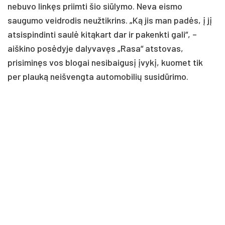
nebuvo linkęs priimti šio siūlymo. Neva eismo
saugumo veidrodis neužtikrins. „Ką jis man padės, į jį
atsispindinti saulė kitąkart dar ir pakenkti gali“, –
aiškino posėdyje dalyvavęs „Rasa“ atstovas,
prisiminęs vos blogai nesibaigusį įvykį, kuomet tik
per plauką neišvengta automobilių susidūrimo.