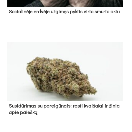
So­cia­li­nė­je erd­vė­je už­gi­męs pyk­tis vir­to smur­to ak­tu
Su­si­dū­ri­mas su pa­rei­gū­nais: ras­ti kvai­ša­lai ir ži­nia
apie paieš­ką