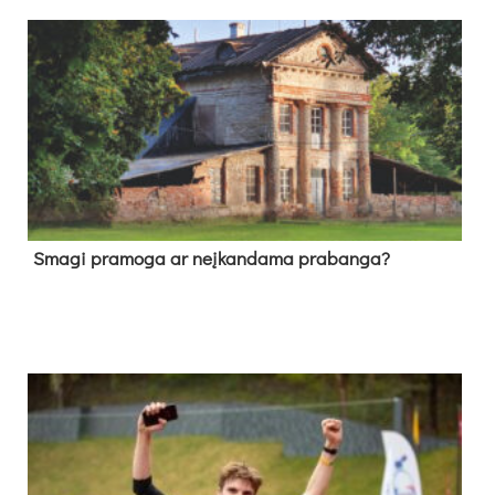
Sma­gi pra­mo­ga ar neį­kan­da­ma pra­ban­ga?