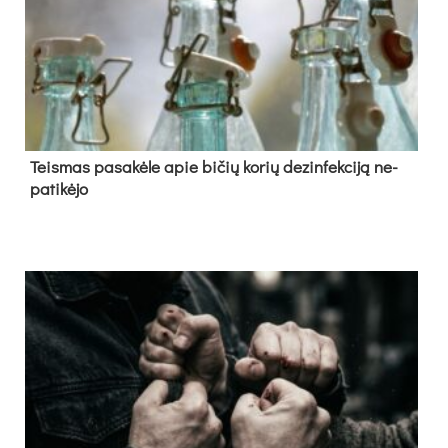
Teis­mas pa­sa­kė­le apie bi­čių ko­rių de­zin­fek­ci­ją ne­
pa­ti­kė­jo