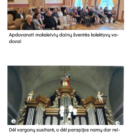
Ap­do­va­no­ti moks­lei­vių dai­nų šven­tės ko­lek­ty­vų va­
do­vai
Dėl var­go­nų su­si­ta­rė, o dėl pa­ra­pi­jos na­mų dar rei­