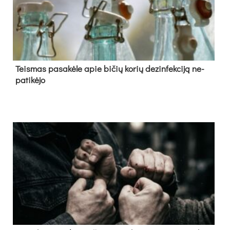
Teis­mas pa­sa­kė­le apie bi­čių ko­rių de­zin­fek­ci­ją ne­
pa­ti­kė­jo