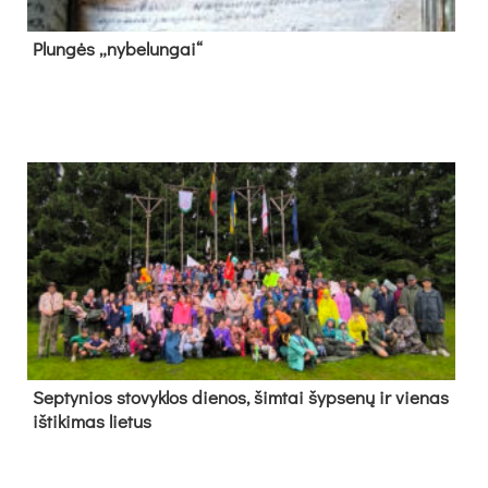
Plun­gės „ny­be­lun­gai“
Sep­ty­nios sto­vyk­los die­nos, šim­tai šyp­se­nų ir vie­nas
iš­ti­ki­mas lie­tus