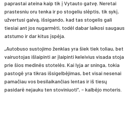
paprastai ateina kaip tik į Vytauto gatvę. Neretai
prastesniu oru tenka ir po stogeliu slėptis, tik sykį,
užvertusi galvą, išsigando, kad tas stogelis gali
tiesiai ant jos nugarmėti, todėl dabar laikosi saugaus
atstumo ir dar kitus įspėja.
„Autobuso sustojimo ženklas yra šiek tiek toliau, bet
vairuotojas išlaipinti ar įlaipinti keleivius visada stoja
prie šios medinės stotelės. Kai lyja ar sninga, tokia
pastogė yra tikras išsigelbėjimas, bet visai nesenai
pamačiau vos besilaikančias lentas ir iš tiesų
pasidarė nejauku ten stoviniuoti“, – kalbėjo moteris.