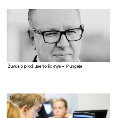
Žu­vu­sio pro­diu­se­rio šak­nys – Plun­gė­je