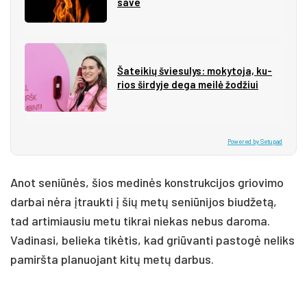
sa­ve
Ša­tei­kių švie­su­lys: mo­ky­to­ja, ku­
rios šir­dy­je de­ga mei­lė žo­džiui
Powered by Setupad
Anot seniūnės, šios medinės konstrukcijos griovimo
darbai nėra įtraukti į šių metų seniūnijos biudžetą,
tad artimiausiu metu tikrai niekas nebus daroma.
Vadinasi, belieka tikėtis, kad griūvanti pastogė neliks
pamiršta planuojant kitų metų darbus.