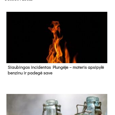
Siau­bin­gas in­ci­den­tas Plun­gė­je – mo­te­ris ap­si­py­lė
ben­zi­nu ir pa­de­gė sa­ve