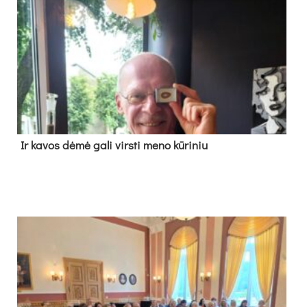
Ir ka­vos dė­mė ga­li virs­ti me­no kū­ri­niu