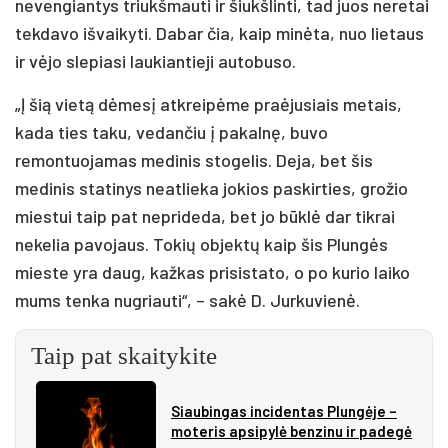
nevengiantys triukšmauti ir šiukšlinti, tad juos neretai
tekdavo išvaikyti. Dabar čia, kaip minėta, nuo lietaus
ir vėjo slepiasi laukiantieji autobuso.
„Į šią vietą dėmesį atkreipėme praėjusiais metais,
kada ties taku, vedančiu į pakalnę, buvo
remontuojamas medinis stogelis. Deja, bet šis
medinis statinys neatlieka jokios paskirties, grožio
miestui taip pat neprideda, bet jo būklė dar tikrai
nekelia pavojaus. Tokių objektų kaip šis Plungės
mieste yra daug, kažkas prisistato, o po kurio laiko
mums tenka nugriauti“, – sakė D. Jurkuvienė.
Taip pat skaitykite
Siau­bin­gas in­ci­den­tas Plun­gė­je –
mo­te­ris ap­si­py­lė ben­zi­nu ir pa­de­gė