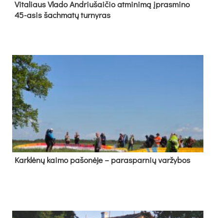
Vi­ta­liaus Vla­do And­riu­šai­čio at­mi­ni­mą įpras­mi­no
45-asis šach­ma­tų tur­ny­ras
Kark­lė­nų kai­mo pa­šo­nė­je – pa­ras­par­nių var­žy­bos