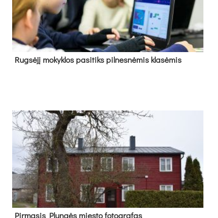
Rug­sė­jį mo­kyk­los pa­si­tiks pil­nes­nė­mis kla­sė­mis
Pir­ma­sis Plun­gės mies­to fo­tog­ra­fas