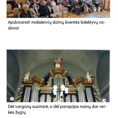
Ap­do­va­no­ti moks­lei­vių dai­nų šven­tės ko­lek­ty­vų va­
do­vai
Dėl var­go­nų su­si­ta­rė, o dėl pa­ra­pi­jos na­mų dar rei­
kės žy­gių