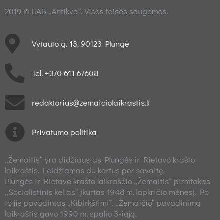
2019 © UAB „Antikva“. Visos teisės saugomos.
Vytauto g. 13, 90123 Plungė
Tel. +370 611 67608
redaktorius@zemaiciolaikrastis.lt
Privatumo politika
„Žemaitis“ yra didžiausias Plungės ir Rietavo krašto
laikraštis. Leidžiamas du kartus per savaitę.
Plungės ir Rietavo krašto laikraščio „Žemaitis“ pirmtakas
„Socialistinis kelias“ įkurtas 1948 m. lapkričio mėnesį. Po
to jis pavadintas „Kibirkštimi“. „Žemaičio“ pavadinimą
laikraštis gavo 1990 m. spalio 3-iąją.