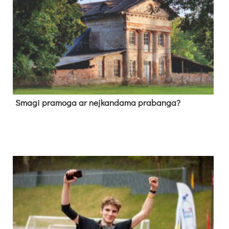
Sma­gi pra­mo­ga ar neį­kan­da­ma pra­ban­ga?