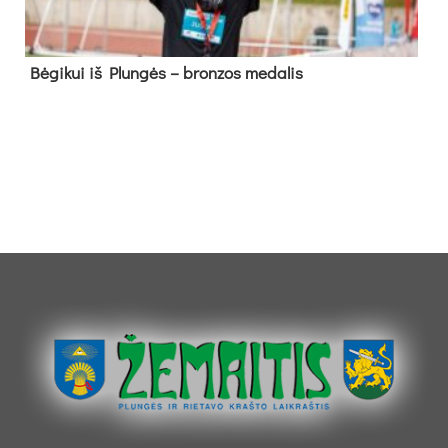
Bė­gi­kui iš Plun­gės – bron­zos me­da­lis