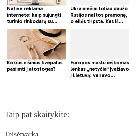
Taip pat skaitykite:
Teisėtvarka