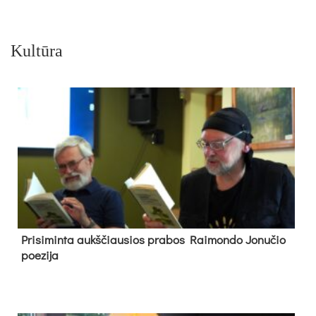
Kultūra
Pri­si­min­ta aukš­čiau­sios pra­bos Rai­mon­do Jo­nu­čio
poe­zi­ja