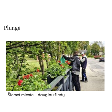
Plungė
Šie­met mies­te – dau­giau žie­dų