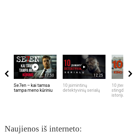
17:50
12:25
Se7en – kai tamsa
10 įsimintinų
10 įtemptų, k
tampa meno kūriniu
detektyvinių serialų
stingdančių k
istorijų
Naujienos iš interneto: