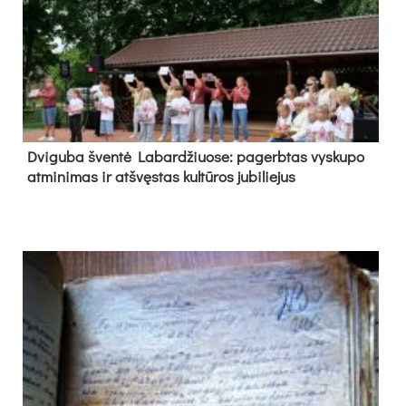
Dvi­gu­ba šven­tė La­bar­džiuo­se: pa­gerb­tas vys­ku­po
at­mi­ni­mas ir at­švęs­tas kul­tū­ros ju­bi­lie­jus