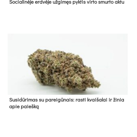
So­cia­li­nė­je erd­vė­je už­gi­męs pyk­tis vir­to smur­to ak­tu
Su­si­dū­ri­mas su pa­rei­gū­nais: ras­ti kvai­ša­lai ir ži­nia
apie paieš­ką