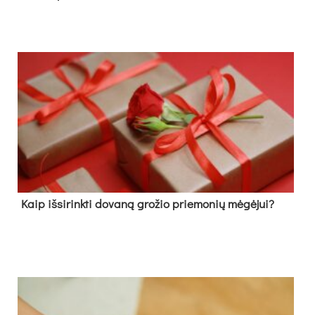
Kaip išsirinkti dovaną grožio priemonių mėgėjui?