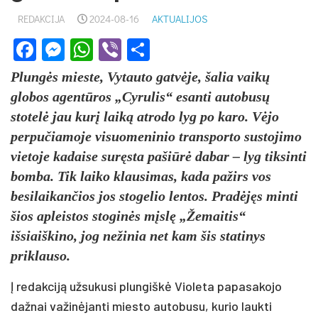
REDAKCIJA
2024-08-16
AKTUALIJOS
Facebook
Messenger
WhatsApp
Viber
Share
Plungės mieste, Vytauto gatvėje, šalia vaikų
globos agentūros „Cyrulis“ esanti autobusų
stotelė jau kurį laiką atrodo lyg po karo. Vėjo
perpučiamoje visuomeninio transporto sustojimo
vietoje kadaise suręsta pašiūrė dabar – lyg tiksinti
bomba. Tik laiko klausimas, kada pažirs vos
besilaikančios jos stogelio lentos. Pradėjęs minti
šios apleistos stoginės mįslę „Žemaitis“
išsiaiškino, jog nežinia net kam šis statinys
priklauso.
Į redakciją užsukusi plungiškė Violeta papasakojo
dažnai važinėjanti miesto autobusu, kurio laukti