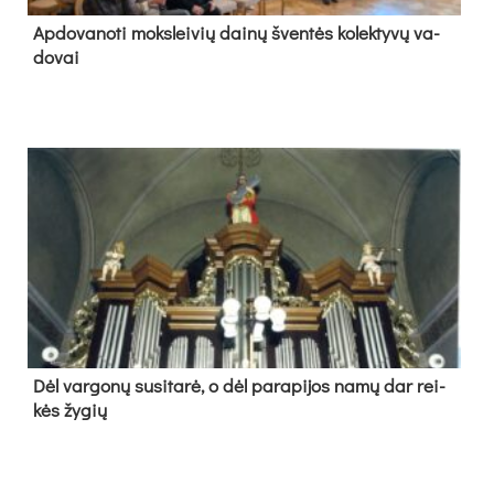
Ap­do­va­no­ti moks­lei­vių dai­nų šven­tės ko­lek­ty­vų va­
do­vai
Dėl var­go­nų su­si­ta­rė, o dėl pa­ra­pi­jos na­mų dar rei­
kės žy­gių