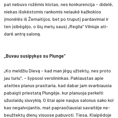
pat ne­bu­vo rožė­mis klo­tas, nes kon­ku­ren­ci­ja – di­delė,
nie­kas išskės­to­mis ran­ko­mis ne­laukė kaž­ko­kios
įmonėlės iš Že­mai­ti­jos, bet po tru­putį par­da­vi­mai ir
ten įsibėgė­jo, o šių metų sausį „Re­gi­la“ Vil­niu­je ati­
darė antrą sa­loną.
„Bu­vau su­si­pykęs su Plun­ge“
„Ko meld­žiu Dievą – kad man jėgų už­tektų, nes pro­to
jau tu­riu“, – šypsosi vers­li­nin­kas. Pak­laus­tas apie
atei­ties pla­nus pra­si­ta­ria, kad da­bar jam svar­biau­sia
pa­baig­ti prie­sta­tą Plungė­je, kur pla­nuo­ja per­kel­ti
užuo­laidų siu­vyklą. O štai apie nau­jus sa­lo­nus sa­ko kol
kas ne­gal­vo­jan­tis, mat pa­pras­čiau­siai sa­vaitė­je ne­
beuž­tektų dienų vi­suo­se pa­bu­vo­ti. Tie­sa, Klaipė­do­je