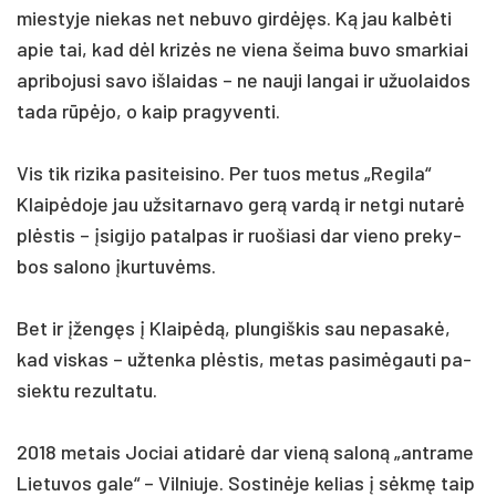
mies­ty­je nie­kas net ne­bu­vo girdėjęs. Ką jau kalbė­ti
apie tai, kad dėl krizės ne vie­na šei­ma bu­vo smar­kiai
ap­ri­bo­ju­si sa­vo iš­lai­das – ne nau­ji lan­gai ir užuo­lai­dos
ta­da rūpėjo, o kaip pra­gy­ven­ti.
Vis tik ri­zi­ka pa­si­tei­si­no. Per tuos me­tus „Re­gi­la“
Klaipė­do­je jau už­si­tar­na­vo gerą vardą ir ne­tgi nu­tarė
plėstis – įsi­gi­jo pa­tal­pas ir ruo­šia­si dar vie­no pre­ky­
bos sa­lo­no įkur­tuvėms.
Bet ir įžengęs į Klaipėdą, plun­giš­kis sau ne­pa­sakė,
kad vis­kas – už­ten­ka plėstis, me­tas pa­si­mėgau­ti pa­
siek­tu re­zul­ta­tu.
2018 me­tais Jo­ciai ati­darė dar vieną sa­loną „ant­ra­me
Lie­tu­vos ga­le“ – Vil­niu­je. Sos­tinė­je ke­lias į sėkmę taip