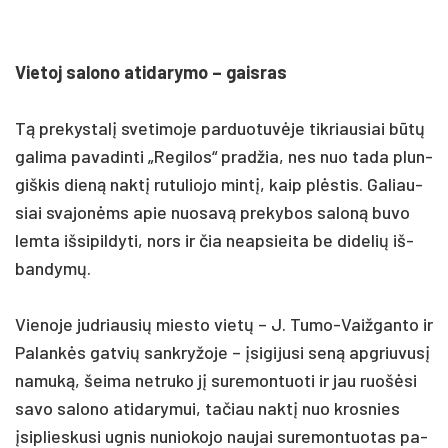
Vie­toj sa­lo­no ati­da­ry­mo – gais­ras
Tą pre­kys­talį sve­ti­mo­je par­duo­tuvė­je tik­riau­siai būtų
ga­li­ma pa­va­din­ti „Re­gi­los“ pra­džia, nes nuo ta­da plun­
giš­kis dieną naktį ru­tu­lio­jo mintį, kaip plėstis. Ga­liau­
siai sva­jonėms apie nuo­savą pre­ky­bos sa­loną bu­vo
lem­ta iš­si­pil­dy­ti, nors ir čia neap­siei­ta be di­de­lių iš­
ban­dymų.
Vie­no­je jud­riau­sių mies­to vietų – J. Tu­mo-Vaiž­gan­to ir
Pa­lankės gat­vių san­kry­žo­je – įsi­gi­ju­si seną ap­griu­vusį
na­muką, šei­ma ne­tru­ko jį su­re­mon­tuo­ti ir jau ruošė­si
sa­vo sa­lo­no ati­da­ry­mui, ta­čiau naktį nuo kros­nies
įsip­lies­ku­si ug­nis nu­nio­ko­jo nau­jai su­re­mon­tuo­tas pa­