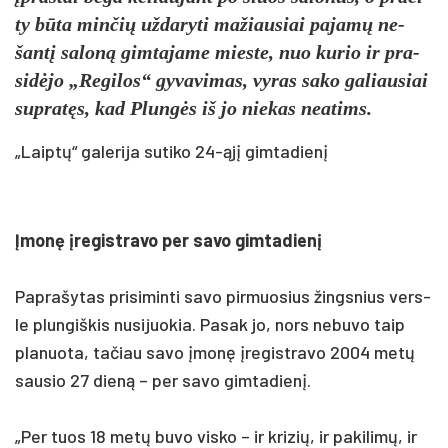
ty būta min­čių už­da­ry­ti ma­žiau­siai pa­jamų ne­
šantį sa­loną gim­ta­ja­me mies­te, nuo ku­rio ir pra­
si­dėjo „Re­gi­los“ gy­va­vi­mas, vy­ras sa­ko ga­liau­siai
su­pratęs, kad Plungės iš jo nie­kas nea­tims.
„Laip­tų“ ga­le­ri­ja su­ti­ko 24-ąjį gim­ta­die­nį
Įmonę įre­gist­ra­vo per sa­vo gim­ta­dienį
Pap­ra­šy­tas pri­si­min­ti sa­vo pir­muo­sius žings­nius vers­
le plun­giš­kis nu­si­juo­kia. Pa­sak jo, nors ne­bu­vo taip
pla­nuo­ta, ta­čiau sa­vo įmonę įre­gist­ra­vo 2004 metų
sau­sio 27 dieną – per sa­vo gim­ta­dienį.
„Per tuos 18 metų bu­vo vis­ko – ir kri­zių, ir pa­ki­limų, ir