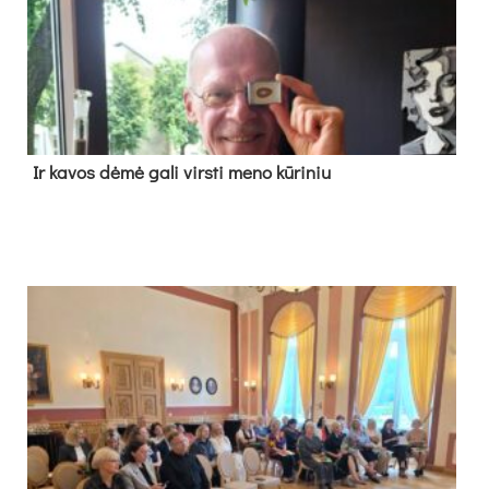
Ir ka­vos dė­mė ga­li virs­ti me­no kū­ri­niu