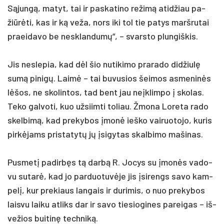
Sąjungą, ma­tyt, tai ir pa­ska­ti­no re­žimą ati­džiau pa­
žiūrė­ti, kas ir ką ve­ža, nors iki tol tie pa­tys marš­ru­tai
praei­da­vo be ne­sklan­dumų“, – svars­to plun­giš­kis.
Jis ne­sle­pia, kad dėl šio nu­ti­ki­mo pra­ra­do did­žiulę
sumą pi­nigų. Laimė – tai bu­vu­sios šei­mos as­me­ninės
lėšos, ne sko­lin­tos, tad bent jau ne­įklim­po į sko­las.
Te­ko gal­vo­ti, kuo už­siim­ti to­liau. Žmo­na Lo­re­ta ra­do
skel­bimą, kad pre­ky­bos įmonė ieš­ko vai­ruo­to­jo, ku­ris
pirkė­jams pri­sta­tytų jų įsi­gy­tas skal­bi­mo ma­ši­nas.
Pus­metį pa­dirbęs tą darbą R. Jo­cys su įmonės va­do­
vu su­tarė, kad jo par­duo­tuvė­je jis įsi­rengs sa­vo kam­
pelį, kur pre­kiaus lan­gais ir du­ri­mis, o nuo pre­ky­bos
lais­vu lai­ku at­liks dar ir sa­vo tie­sio­gi­nes pa­rei­gas – iš­
ve­žios bui­tinę tech­niką.