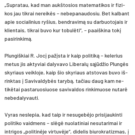
„Sup­ra­tau, kad man aukš­to­sios ma­te­ma­ti­kos ir fi­zi­
kos jau tik­rai ne­reikės – ne­be­pa­nau­do­siu. Bet kal­bant
apie so­cia­li­nius ry­šius, bend­ra­vimą su dar­buo­to­jais ir
klien­tais, tik­rai bu­vo kur to­bulė­ti“, – paaiš­ki­na tokį
pa­si­rin­kimą.
Plun­giš­kiai R. Jocį pa­žįsta ir kaip po­li­tiką – ke­le­rius
me­tus jis ak­ty­viai da­ly­va­vo Li­be­ralų sąjūdžio Plungės
sky­riaus veik­lo­je, kaip šio sky­riaus at­sto­vas bu­vo iš­
rink­tas į Sa­vi­val­dybės ta­rybą, ta­čiau daug kam ne­
tikė­tai pa­sta­ruo­siuo­se sa­vi­val­dos rin­ki­muo­se nu­tarė
nebe­da­ly­vau­ti.
Vy­ras ne­sle­pia, kad taip ir ne­su­gebė­jo pri­si­jau­kin­ti
po­li­ti­ko vaid­mens – slėgė nuo­la­ti­niai ne­su­ta­ri­mai ir
int­ri­gos „po­li­tinė­je vir­tuvė­je“, di­de­lis biu­rok­ra­tiz­mas, į