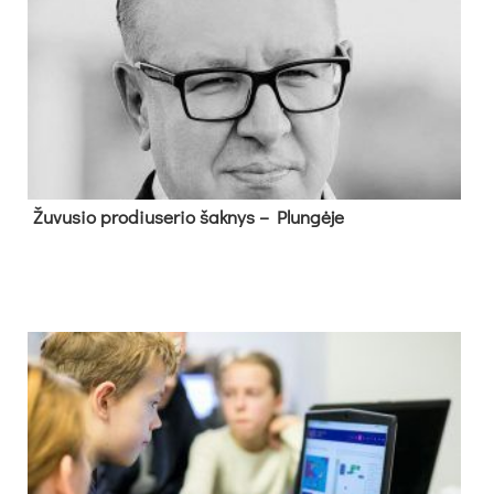
Žu­vu­sio pro­diu­se­rio šak­nys – Plun­gė­je