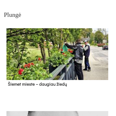
Plungė
Šie­met mies­te – dau­giau žie­dų