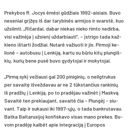
Pre­ky­bos R. Jo­cys ėmėsi gūdžiais 1992-ai­siais. Bu­vo
ne­se­niai grįžęs iš dar ta­ry­binės ar­mi­jos ir svarstė, kuo
už­siim­ti. „Ri­čar­dai, da­bar nie­kas nie­ko rim­to ne­dir­ba,
vi­si va­žinė­ja į už­sienį už­dar­biau­ti“, – įstri­go ta­da kaž­
kie­no iš­tar­ti žod­žiai. Nu­tarė va­žiuo­ti ir jis. Pir­mo­ji ke­
lionė – au­to­bu­su į Len­kiją, kar­tu su būriu kitų plun­giš­
kių, ku­rių be­ne pusė buvo gy­dy­to­jai ir mo­ky­to­jai.
„Pirmą sykį ve­žiau­si gal 200 pi­ni­gi­nių, o neilgt­ru­kus
per sa­vaitę iš­vež­da­vau ar ne 2 tūkstan­čius ran­ki­nių.
Iš pra­džių į Len­kiją, po to pra­dėjau va­žinėt į Maskvą.
Sa­vaitė ten pre­kiau­jant, sa­vaitė čia – Plungėj – siu­
vant. Taip ir su­kau­si iki 1997-ųjų, o ta­da bank­ru­ta­vau.
Bat­ka Bal­ta­ru­si­joj kon­fis­ka­vo vi­sas ma­no pre­kes. Bu­
vom pra­dėję kalbėt apie in­teg­ra­ciją į Eu­ro­pos