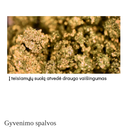
Į tei­sia­mų­jų suo­lą at­ve­dė drau­go vai­šin­gu­mas
Gyvenimo spalvos