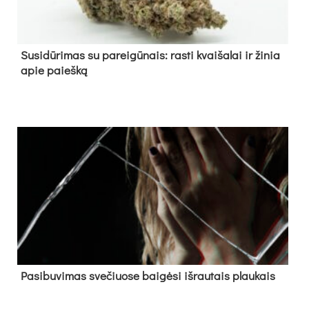
Su­si­dū­ri­mas su pa­rei­gū­nais: ras­ti kvai­ša­lai ir ži­nia
apie paieš­ką
Pa­si­bu­vi­mas sve­čiuo­se bai­gė­si iš­rau­tais plau­kais