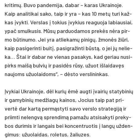
kri­timų. Bu­vo pan­de­mi­ja, da­bar – ka­ras Uk­rai­no­je.
Kaip ana­li­ti­kai sa­ko, taip ir yra – kas 10 metų tu­ri kaž­
kas įvyk­ti. Vers­las į to­kius įvy­kius rea­guo­ja la­biau­siai,
ypač smul­ku­sis. Mūsų par­duo­da­mos prekės nėra pir­
mo būti­nu­mo. Jei yra at­lie­kamų pi­nigų, žmonės žiū­ri,
kaip pa­si­ge­rin­ti buitį, pa­si­gra­žin­ti būstą, o jei jų ne­lie­
ka… Štai ir da­bar ne vie­nas pa­sa­kys, kad ge­riau nu­si­
pirks maišą bul­vių ir pa­si­dės rūsy, užuot iš­lai­davęs
nau­joms užuo­lai­doms“, – dėsto vers­li­nin­kas.
Įvy­kiai Uk­rai­no­je, dėl ku­rių ėmė aug­ti įvai­rių sta­ty­bi­nių
ir ga­my­bi­nių med­žiagų kai­nos, Jo­cius taip pat pri­
vertė dar kartą per­mąsty­ti sa­vo vers­lo stra­te­giją ir
priim­ti ne­lengvą spren­dimą pa­ma­žu at­si­sa­ky­ti pre­ky­
bos du­ri­mis ir lan­gais bei kon­cent­ruo­tis į langų už­den­
gi­mus: užuo­lai­das, ro­le­tus, ža­liu­zes.