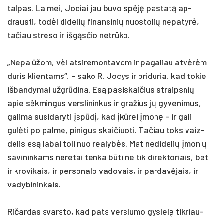
tal­pas. Lai­mei, Jo­ciai jau bu­vo spėję pa­statą ap­
draus­ti, todėl di­de­lių fi­nan­si­nių nuo­sto­lių ne­pa­tyrė,
ta­čiau stre­so ir išgąs­čio ne­trūko.
„Ne­palū­žom, vėl at­si­re­mon­ta­vom ir pa­ga­liau at­vėrėm
du­ris klien­tams“, – sa­ko R. Jo­cys ir pri­du­ria, kad to­kie
iš­ban­dy­mai užgrū­di­na. Esą pa­si­skai­čius straips­nių
apie sėkmin­gus vers­li­nin­kus ir gra­žius jų gy­ve­ni­mus,
ga­li­ma su­si­da­ry­ti įspūdį, kad įkūrei įmonę – ir ga­li
gulė­ti po pal­me, pi­ni­gus skai­čiuo­ti. Ta­čiau toks vaiz­
de­lis esą la­bai to­li nuo rea­lybės. Mat ne­di­de­lių įmo­nių
sa­vi­nin­kams ne­re­tai ten­ka būti ne tik di­rek­to­riais, bet
ir kro­vi­kais, ir per­so­na­lo va­do­vais, ir par­davė­jais, ir
va­dy­bi­nin­kais.
Ri­čar­das svars­to, kad pa­ts vers­lu­mo gys­lelę tik­riau­