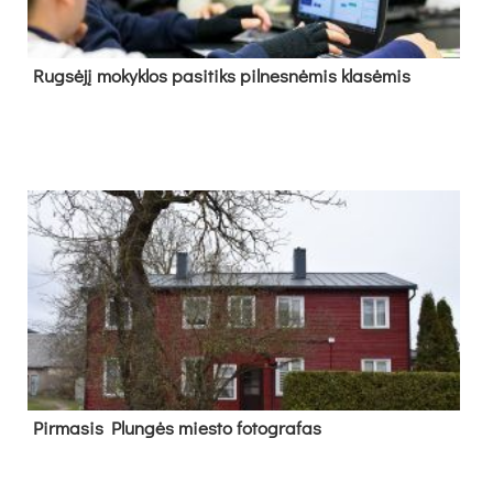
Rug­sė­jį mo­kyk­los pa­si­tiks pil­nes­nė­mis kla­sė­mis
Pir­ma­sis Plun­gės mies­to fo­tog­ra­fas