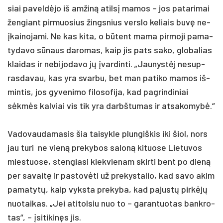
siai pa­veldė­jo iš am­žiną atilsį ma­mos – jos pa­ta­ri­mai
žen­giant pir­muo­sius žings­nius vers­lo ke­liais buvę ne­
įkai­no­ja­mi. Ne kas ki­ta, o būtent ma­ma pir­mo­ji pa­ma­
ty­da­vo sūnaus da­ro­mas, kaip jis pa­ts sa­ko, glo­ba­lias
klai­das ir ne­bi­jo­da­vo jų įvar­din­ti. „Jau­nystėj ne­sup­
ras­da­vau, kas yra svar­bu, bet man pa­ti­ko ma­mos iš­
min­tis, jos gy­ve­ni­mo fi­lo­so­fi­ja, kad pa­grin­di­niai
sėkmės kal­viai vis tik yra darbš­tu­mas ir at­sa­ko­mybė.“
Va­do­vau­da­ma­sis šia tai­syk­le plun­giš­kis iki šiol, nors
jau tu­ri ne vieną pre­ky­bos sa­loną ki­tuo­se Lie­tu­vos
mies­tuo­se, sten­gia­si kiek­vie­nam skir­ti bent po dieną
per sa­vaitę ir pa­stovė­ti už pre­kys­ta­lio, kad sa­vo akim
pa­ma­tytų, kaip vyks­ta pre­ky­ba, kad pa­justų pirkėjų
nuo­tai­kas. „Jei ati­tol­siu nuo to – ga­ran­tuo­tas bank­ro­
tas“, – įsi­ti­kinęs jis.