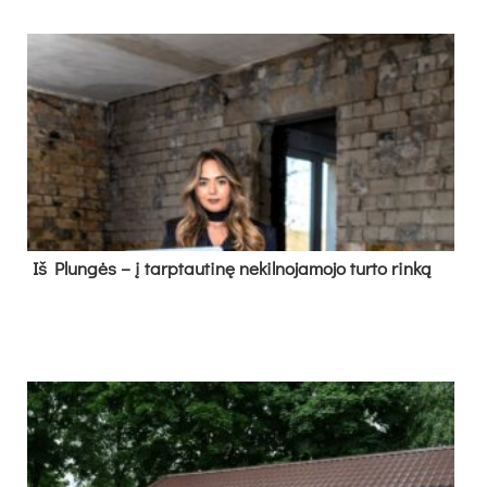
Iš Plungės – į tarptautinę nekilnojamojo turto rinką