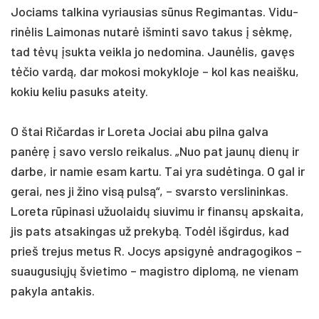
Jo­ciams tal­ki­na vy­riau­sias sūnus Re­gi­man­tas. Vi­du­
rinė­lis Lai­mo­nas nu­tarė iš­min­ti sa­vo ta­kus į sėkmę,
tad tėvų įsuk­ta veik­la jo ne­do­mi­na. Jaunė­lis, gavęs
tėčio vardą, dar mo­ko­si mo­kyk­lo­je – kol kas neaiš­ku,
ko­kiu ke­liu pa­suks atei­ty.
O štai Ri­čar­das ir Lo­re­ta Jo­ciai abu pil­na gal­va
panėrę į sa­vo vers­lo rei­ka­lus. „Nuo pat jaunų dienų ir
dar­be, ir na­mie esam kar­tu. Tai yra su­dėtin­ga. O gal ir
ge­rai, nes ji ži­no visą pulsą“, – svars­to vers­li­nin­kas.
Lo­re­ta rūpi­na­si užuo­laidų siu­vi­mu ir fi­nansų ap­skai­ta,
jis pa­ts at­sa­kin­gas už pre­kybą. Todėl iš­gir­dus, kad
prie­š tre­jus me­tus R. Jocys ap­si­gynė and­ra­go­gi­kos –
suau­gu­siųjų švie­ti­mo – ma­gist­ro dip­lomą, ne vie­nam
pa­ky­la an­ta­kis.