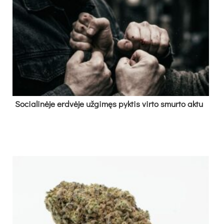
So­cia­li­nė­je erd­vė­je už­gi­męs pyk­tis vir­to smur­to ak­tu