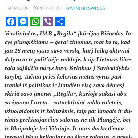
REDAKCIJA
2022-05-30
GYVENIMO SPALVOS
Facebook
Messenger
WhatsApp
Viber
Share
Vers­li­nin­kas, UAB „Re­gi­la“ įkūrėjas Ri­čar­das Jo­
cys plun­giš­kiams – ge­rai ži­no­mas, mat be to, kad
jau 18 metų vys­to sa­vo verslą, kurį laiką ak­ty­viai
da­ly­va­vo ir po­li­tinė­je veik­lo­je, kaip Lie­tu­vos li­be­
ralų sąjūdžio na­rys bu­vo iš­rink­tas į Sa­vi­val­dybės
ta­rybą. Ta­čiau prie­š ke­le­rius me­tus vy­ras pa­si­
traukė iš po­li­ti­kos ir šian­dien visą sa­vo dėmesį
ski­ria savo įmonei „Regila“, ku­rioje su­ka­si abu
su žmo­na Lo­re­ta – su­tuok­ti­niai val­do ro­le­tais,
užuo­lai­do­mis ir ža­liuzė­mis, taip pat lan­gais ir du­
ri­mis pre­kiau­jan­čius sa­lo­nus ne tik Plungė­je, bet
ir Klaipė­do­je bei Vil­niu­je. Ir nors dar­bo die­nos
įpras­tai bėga ke­liau­jant po šiuos sa­lo­nus, o praei­