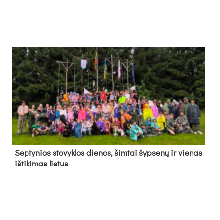
Sep­ty­nios sto­vyk­los die­nos, šim­tai šyp­se­nų ir vie­nas
iš­ti­ki­mas lie­tus