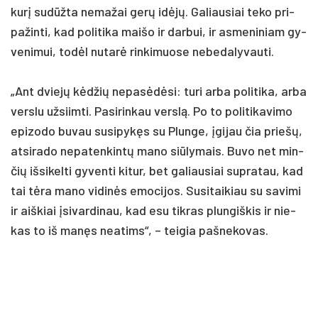
kurį su­dūžta ne­ma­žai gerų idėjų. Ga­liau­siai te­ko pri­
pa­žin­ti, kad po­li­ti­ka mai­šo ir dar­bui, ir as­me­ni­niam gy­
ve­ni­mui, todėl nu­tarė rin­ki­muo­se ne­be­da­ly­vau­ti.
„Ant dviejų kėdžių ne­pasėdė­si: tu­ri ar­ba po­li­ti­ka, ar­ba
vers­lu už­siim­ti. Pa­si­rin­kau verslą. Po to po­li­ti­ka­vi­mo
epi­zo­do bu­vau su­si­pykęs su Plun­ge, įgi­jau čia prie­šų,
at­si­ra­do ne­pa­ten­kintų ma­no siū­ly­mais. Bu­vo net min­
čių iš­si­kel­ti gy­ven­ti ki­tur, bet ga­liau­siai su­pra­tau, kad
tai tėra ma­no vi­dinės emo­ci­jos. Su­si­tai­kiau su sa­vi­mi
ir aiš­kiai įsi­var­di­nau, kad esu tik­ras plun­giš­kis ir nie­
kas to iš manęs nea­tims“, – tei­gia pa­šne­ko­vas.