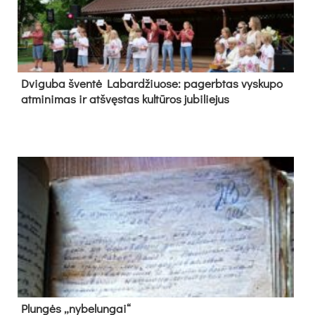
Dvi­gu­ba šven­tė La­bar­džiuo­se: pa­gerb­tas vys­ku­po
at­mi­ni­mas ir at­švęs­tas kul­tū­ros ju­bi­lie­jus
Plun­gės „ny­be­lun­gai“