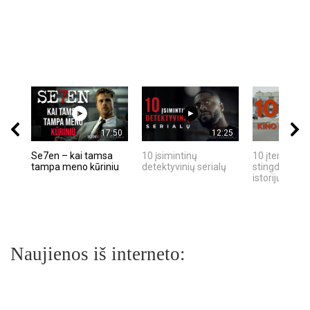
17:50
12:25
Se7en – kai tamsa
10 įsimintinų
10 įtemptų, k
tampa meno kūriniu
detektyvinių serialų
stingdančių k
istorijų
Naujienos iš interneto: