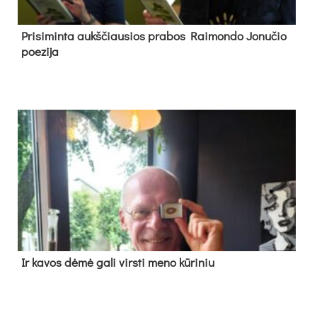
Pri­si­min­ta aukš­čiau­sios pra­bos Rai­mon­do Jo­nu­čio
poe­zi­ja
Ir ka­vos dė­mė ga­li virs­ti me­no kū­ri­niu