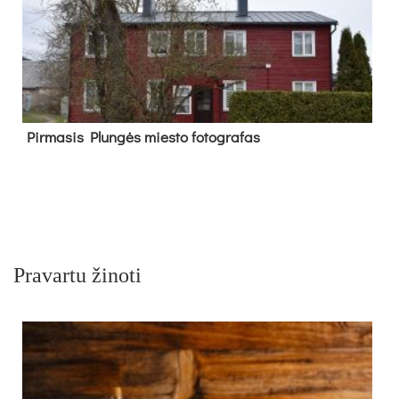
Pir­ma­sis Plun­gės mies­to fo­tog­ra­fas
Pravartu žinoti