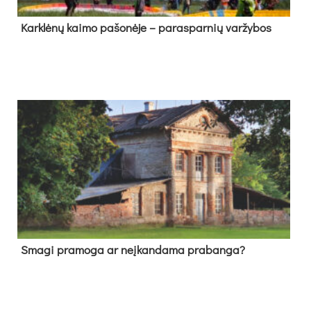
Kark­lė­nų kai­mo pa­šo­nė­je – pa­ras­par­nių var­žy­bos
Sma­gi pra­mo­ga ar neį­kan­da­ma pra­ban­ga?