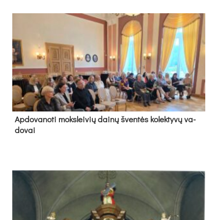
Ap­do­va­no­ti moks­lei­vių dai­nų šven­tės ko­lek­ty­vų va­
do­vai