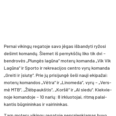
Per­nai vi­kin­gų re­ga­to­je sa­vo jė­gas iš­ban­dy­ti ry­žo­si
de­šimt ko­man­dų. Šie­met iš per­nykš­čių li­ko tik dvi –
bend­ro­vės „Plun­gės la­gū­na“ mo­te­rų ko­man­da „Vik Vik
La­gū­na“ ir Spor­to ir rek­rea­ci­jos cent­ro vy­rų ko­man­da
„Grei­ti ir įsiu­tę“. Prie jų pri­si­jun­gė še­ši nau­ji eki­pa­žai:
mo­te­rų ko­man­dos „Vėt­ra“ ir „Li­no­me­da“, vy­rų – „Vers­
mė MTB“, „Žlėb­paukš­tis“, „Koršē“ ir „Al sie­du“. Kiek­vie­
no­je ko­man­do­je – 10 na­rių: 8 irk­luo­to­jai, rit­mą pa­lai­
kan­tis būg­ni­nin­kas ir vai­ri­nin­kas.
Tarp mo­te­rų vi­kin­gų re­ga­to­je ne­pra­len­kia­mas bu­vo