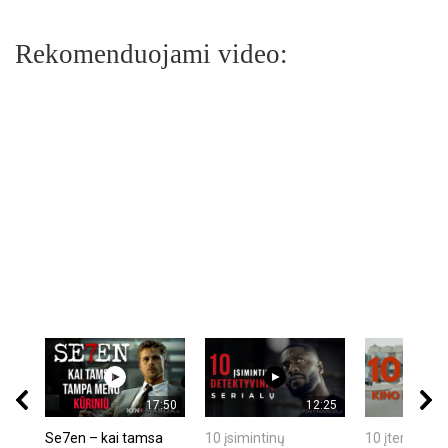
Rekomenduojami video:
17:50
12:25
Se7en – kai tamsa
10 įsimintinų
10 įtemptų, k