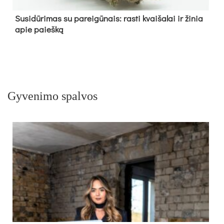
Su­si­dū­ri­mas su pa­rei­gū­nais: ras­ti kvai­ša­lai ir ži­nia
apie paieš­ką
Gyvenimo spalvos