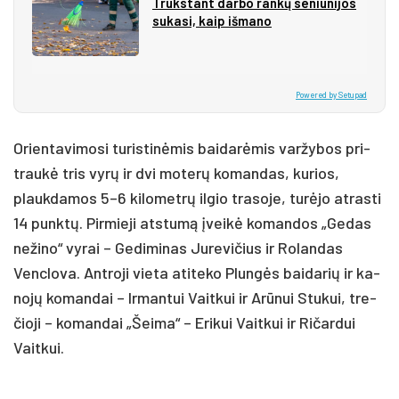
Trūks­tant dar­bo ran­kų se­niū­ni­jos
su­ka­si, kaip iš­ma­no
Powered by Setupad
Orien­ta­vi­mo­si tu­ris­ti­nė­mis bai­da­rė­mis var­žy­bos pri­
trau­kė tris vy­rų ir dvi mo­te­rų ko­man­das, ku­rios,
plauk­da­mos 5–6 ki­lo­met­rų il­gio tra­so­je, tu­rė­jo at­ras­ti
14 punk­tų. Pir­mie­ji at­stu­mą įvei­kė ko­man­dos „Ge­das
ne­ži­no“ vy­rai – Ge­di­mi­nas Ju­re­vi­čius ir Ro­lan­das
Venc­lo­va. Ant­ro­ji vie­ta ati­te­ko Plun­gės bai­da­rių ir ka­
no­jų ko­man­dai – Ir­man­tui Vait­kui ir Arū­nui Stu­kui, tre­
čio­ji – ko­man­dai „Šei­ma“ – Eri­kui Vait­kui ir Ri­čar­dui
Vait­kui.