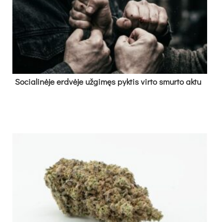
So­cia­li­nė­je erd­vė­je už­gi­męs pyk­tis vir­to smur­to ak­tu