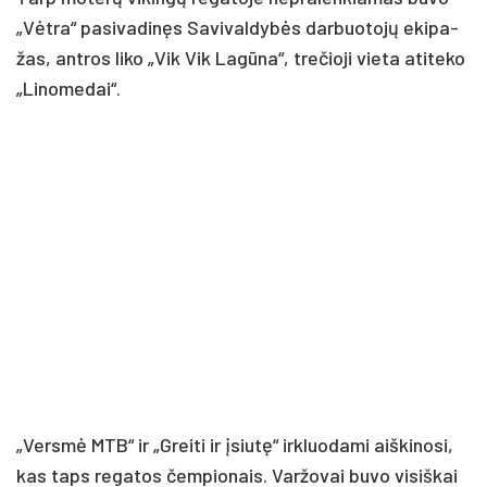
„Vėt­ra“ pa­si­va­di­nęs Sa­vi­val­dy­bės dar­buo­to­jų eki­pa­
žas, ant­ros li­ko „Vik Vik La­gū­na“, tre­čio­ji vie­ta ati­te­ko
„Li­no­me­dai“.
„Vers­mė MTB“ ir „Grei­ti ir įsiu­tę“ irk­luo­da­mi aiš­ki­no­si,
kas taps re­ga­tos čem­pio­nais. Var­žo­vai bu­vo vi­siš­kai