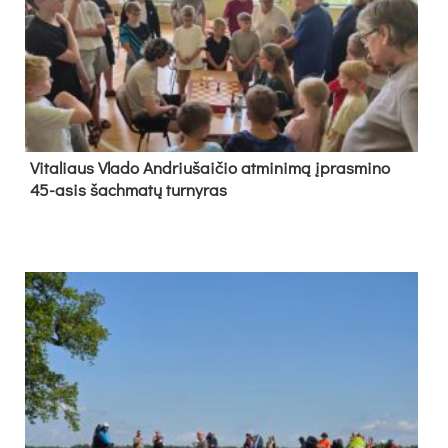
Vi­ta­liaus Vla­do And­riu­šai­čio at­mi­ni­mą įpras­mi­no
45-asis šach­ma­tų tur­ny­ras