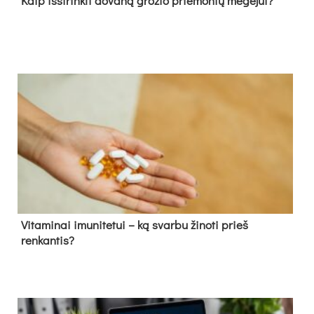
Kaip išsirinkti dovaną grožio priemonių mėgėjui?
Vitaminai imunitetui – ką svarbu žinoti prieš
renkantis?