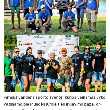
Pir­mą­ją van­dens spor­to šven­tę, ku­rios veiks­mas vy­ko
va­di­na­mo­jo­je Plun­gės jū­ro­je ties irk­la­vi­mo ba­ze, or­