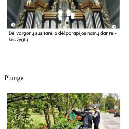
Dėl var­go­nų su­si­ta­rė, o dėl pa­ra­pi­jos na­mų dar rei­
kės žy­gių
Plungė