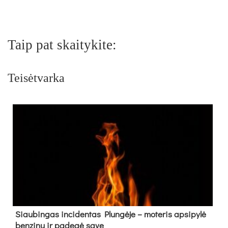
Taip pat skaitykite:
Teisėtvarka
Siau­bin­gas in­ci­den­tas Plun­gė­je – mo­te­ris ap­si­py­lė
ben­zi­nu ir pa­de­gė sa­ve