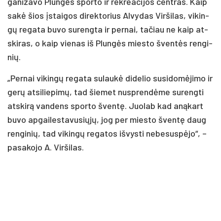
ga­ni­za­vo Plun­gės spor­to ir rek­rea­ci­jos cent­ras. Kaip
sa­kė šios įstai­gos di­rek­to­rius Al­vy­das Vir­ši­las, vi­kin­
gų re­ga­ta bu­vo su­reng­ta ir per­nai, ta­čiau ne kaip at­
ski­ras, o kaip vie­nas iš Plun­gės mies­to šven­tės ren­gi­
nių.
„Per­nai vi­kin­gų re­ga­ta su­lau­kė di­de­lio su­si­do­mė­ji­mo ir
ge­rų at­si­lie­pi­mų, tad šie­met nu­spren­dė­me su­reng­ti
at­ski­rą van­dens spor­to šven­tę. Juo­lab kad aną­kart
bu­vo ap­gai­les­ta­vu­sių­jų, jog per mies­to šven­tę daug
ren­gi­nių, tad vi­kin­gų re­ga­tos iš­vys­ti ne­be­sus­pė­jo“, –
pa­sa­ko­jo A. Vir­ši­las.