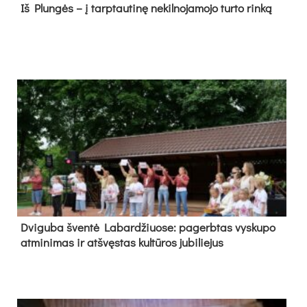
Iš Plungės – į tarptautinę nekilnojamojo turto rinką
Dvi­gu­ba šven­tė La­bar­džiuo­se: pa­gerb­tas vys­ku­po
at­mi­ni­mas ir at­švęs­tas kul­tū­ros ju­bi­lie­jus