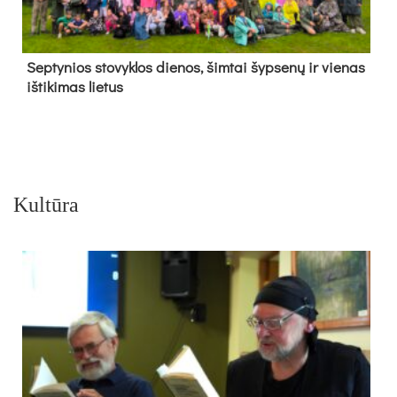
Sep­ty­nios sto­vyk­los die­nos, šim­tai šyp­se­nų ir vie­nas
iš­ti­ki­mas lie­tus
Kultūra