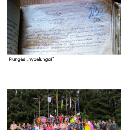
Plun­gės „ny­be­lun­gai“