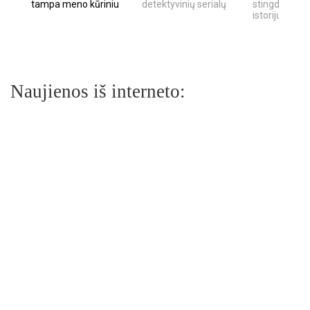
tampa meno kūriniu
detektyvinių serialų
stingdančių k
istorijų
Naujienos iš interneto: