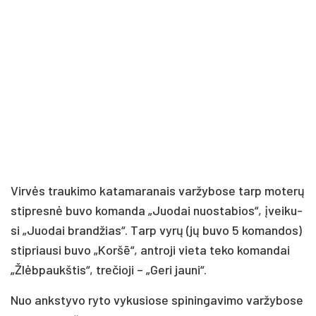
Vir­vės trau­ki­mo ka­ta­ma­ra­nais var­žy­bo­se tarp mo­te­rų
stip­res­nė bu­vo ko­man­da „Juo­dai nuo­sta­bios“, įvei­ku­
si „Juo­dai bran­džias“. Tarp vy­rų (jų bu­vo 5 ko­man­dos)
stip­riau­si bu­vo „Koršē“, ant­ro­ji vie­ta te­ko ko­man­dai
„Žlėb­paukš­tis“, tre­čio­ji – „Ge­ri jau­ni“.
Nuo anks­ty­vo ry­to vy­ku­sio­se spi­nin­ga­vi­mo var­žy­bo­se