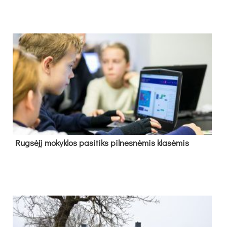
Rug­sė­jį mo­kyk­los pa­si­tiks pil­nes­nė­mis kla­sė­mis