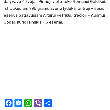
da­ly­va­vo 4 žve­jai. Pir­mo­ji vie­ta te­ko Ro­ma­nui Gal­di­kui,
iš­trau­ku­siam 795 gra­mų svo­rio ly­de­ką, ant­ro­ji – še­šis
eše­rius pa­ga­vu­siam Ar­tū­rui Pet­ri­kui, tre­čio­ji – Au­ri­mui
Uo­gai, ku­rio lai­mi­kis – 3 eše­riai.
Facebook
Messenger
WhatsApp
Viber
Share