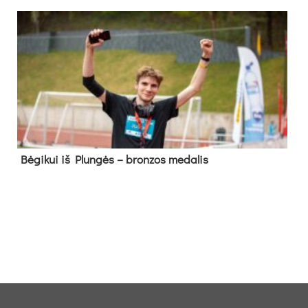
Bė­gi­kui iš Plun­gės – bron­zos me­da­lis