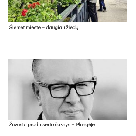
Šie­met mies­te – dau­giau žie­dų
Žu­vu­sio pro­diu­se­rio šak­nys – Plun­gė­je