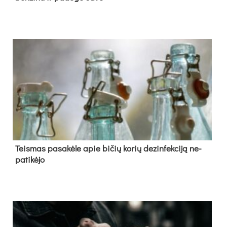
Teis­mas pa­sa­kė­le apie bi­čių ko­rių de­zin­fek­ci­ją ne­
pa­ti­kė­jo