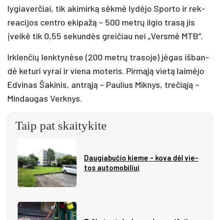
ly­gia­ver­čiai, tik aki­mir­ką sėk­mė ly­dė­jo Spor­to ir rek­
rea­ci­jos cent­ro eki­pa­žą – 500 met­rų il­gio tra­są jis
įvei­kė tik 0,55 se­kun­dės grei­čiau nei „Vers­mė MTB“.
Irk­len­čių lenk­ty­nė­se (200 met­rų tra­so­je) jė­gas iš­ban­
dė ke­tu­ri vy­rai ir vie­na mo­te­ris. Pir­mą­ją vie­tą lai­mė­jo
Ed­vi­nas Ša­ki­nis, ant­rą­ją – Pau­lius Mik­nys, tre­čią­ją –
Min­dau­gas Verk­nys.
Taip pat skaitykite
Dau­gia­bu­čio kie­me – ko­va dėl vie­
tos au­to­mo­bi­liui