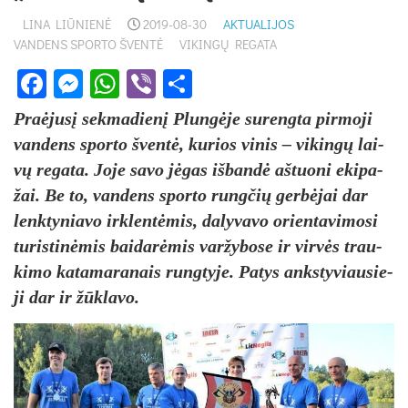
LINA LIŪNIENĖ
2019-08-30
AKTUALIJOS
VANDENS SPORTO ŠVENTĖ
VIKINGŲ REGATA
Facebook
Messenger
WhatsApp
Viber
Share
Praė­ju­sį sek­ma­die­nį Plun­gė­je su­reng­ta pir­mo­ji
van­dens spor­to šven­tė, ku­rios vi­nis – vi­kin­gų lai­
vų re­ga­ta. Jo­je sa­vo jė­gas iš­ban­dė aš­tuo­ni eki­pa­
žai. Be to, van­dens spor­to rung­čių ger­bė­jai dar
lenk­ty­nia­vo irk­len­tė­mis, da­ly­va­vo orien­ta­vi­mo­si
tu­ris­ti­nė­mis bai­da­rė­mis var­žy­bo­se ir vir­vės trau­
ki­mo ka­ta­ma­ra­nais rung­ty­je. Pa­tys anks­ty­viau­sie­
ji dar ir žūk­la­vo.