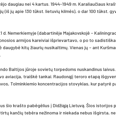
žė­jo dau­giau nei 4 kar­tus. 1944–1949 m. Ka­ra­liau­čiaus kraš
tojų (iš jų apie 130 tūkst. lie­tu­vių kilmės), o dar 100 tūkst. g
1 d. Ne­mer­kie­my­je (da­bar­tinė­je Ma­ja­kovs­kojė – Ka­li­ning­ra
do­no­sios ar­mi­jos ka­rei­viai išp­rie­var­ta­vo, o po to sa­dis­tiš­k
 dau­gybė kitų žiau­rių nu­si­kal­timų. Vie­nas jų – ant Kurš­ma­
.
­do Bal­ti­jos jūro­je so­vietų tor­pe­doms nu­skan­di­nus lai­vus
vo avia­ci­ja, traiškė tan­kai. Rau­donąjį te­ro­ro etapą iš­gy­ve­nu
­vos, Tol­min­kie­mio kon­cent­ra­ci­jos sto­vyk­las, kur pa­tyrė p
us šio kraš­to pa­bėgėlius į Did­žiąją Lie­tuvą. Šios is­to­ri­jos 
rtų kan­čių tebė­ra ne­ži­no­ma ir nie­ka­da ne­bus iš­girs­ta, n