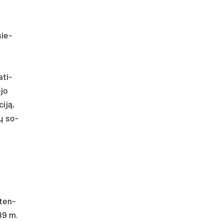
sie­
ati­
ėjo
ciją,
ių so­
­ten­
989 m.