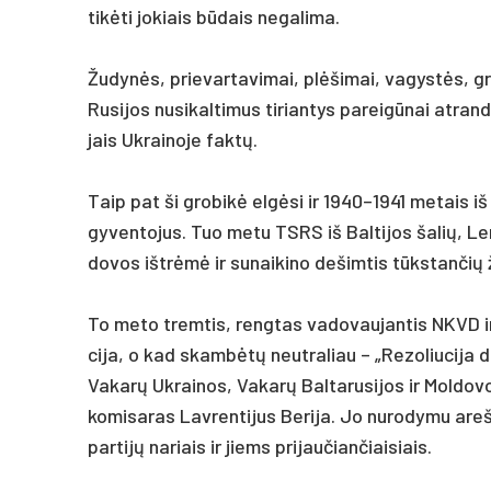
tikė­ti jo­kiais būdais ne­ga­li­ma.
Žu­dynės, prie­var­ta­vi­mai, plėši­mai, va­gystės, gr
Ru­si­jos nu­si­kal­ti­mus ti­rian­tys pa­reigū­nai at­ran
jais Uk­rai­no­je faktų.
Taip pat ši gro­bikė elgė­si ir 1940–1941 me­tais iš o
gy­ven­to­jus. Tuo me­tu TSRS iš Bal­ti­jos ša­lių, Len
do­vos ištrėmė ir su­nai­ki­no de­šim­tis tūkstan­čių
To me­to trem­tis, reng­tas va­do­vau­jan­tis NKVD ir K
ci­ja, o kad skambėtų neut­ra­liau – „Re­zo­liu­ci­ja dė
Va­karų Uk­rai­nos, Va­karų Bal­ta­ru­si­jos ir Moldov
ko­mi­sa­ras Lav­ren­ti­jus Be­ri­ja. Jo nu­ro­dy­mu areš
par­tijų na­riais ir jiems pri­jau­čian­čiai­siais.