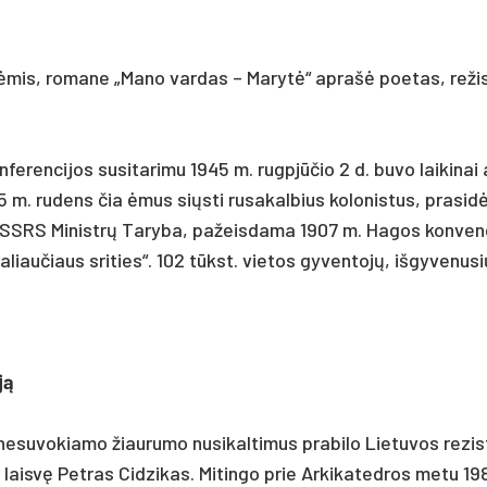
­mis, ro­ma­ne „Ma­no var­das – Marytė“ ap­rašė poe­tas, re­ži­
­ren­ci­jos su­si­ta­ri­mu 1945 m. rugpjū­čio 2 d. bu­vo lai­ki­nai 
 m. ru­dens čia ėmus siųs­ti ru­sa­kal­bius ko­lo­nis­tus, pra­si­d
 d. SSRS Mi­nistrų Ta­ry­ba, pa­žeis­da­ma 1907 m. Ha­gos kon­ven­
ra­liau­čiaus sri­ties“. 102 tūkst. vie­tos gy­ven­tojų, iš­gy­ve­nu­s
ją
­su­vo­kia­mo žiau­ru­mo nu­si­kal­ti­mus pra­bi­lo Lie­tu­vos re­zis
ž laisvę Pet­ras Ci­dzi­kas. Mi­tin­go prie Ar­ki­ka­ted­ros me­tu 1