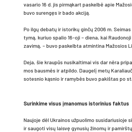
va­sa­rio 16 d. jis pirmą­kart pa­skelbė apie Ma­žo­sios
bu­vo su­rengęs ir ba­do ak­ciją.
Po ilgų de­batų ir is­to­rikų ginčų 2006 m. Sei­mas p
tymą, ku­riuo spa­lio 16-oji – die­na, kai Rau­do­no­ji a
za­vimą, – bu­vo pa­skelb­ta at­min­ti­na Ma­žo­sios Li
De­ja, šie kraupūs nu­si­kal­ti­mai vis dar nėra pri­pa­
mos bausmės ir at­pil­do. Dau­gelį metų Ka­ra­liau­čia
so­tes­nio kąsnio ir ra­mybės bu­vo pa­kiš­tas po sta
Su­rin­ki­me vi­sus įma­no­mus is­to­ri­nius fak­tus
Nau­jo­je dėl Uk­rai­nos už­puo­li­mo su­si­da­riu­sio­je si­t
ir sau­go­ti visų laisvę gy­nu­sių ži­nomų ir pa­mirštų a