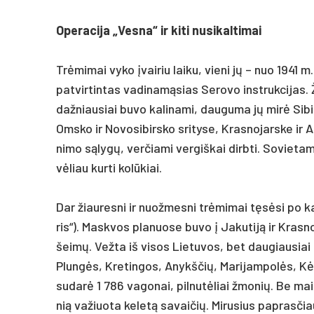
Ope­ra­ci­ja „Ves­na“ ir ki­ti nu­si­kal­ti­mai
Trėmi­mai vy­ko įvai­riu lai­ku, vie­ni jų – nuo 1941 m.
pa­tvir­tin­tas va­di­namą­sias Se­ro­vo inst­ruk­ci­ja
daž­niau­siai bu­vo ka­li­na­mi, dau­gu­ma jų mirė Si­bi
Oms­ko ir No­vo­si­birs­ko sri­ty­se, Kras­no­jars­ke i
ni­mo sąlygų, ver­čia­mi ver­giš­kai dirb­ti. So­vie­ta
vėliau kur­ti kolū­kiai.
Dar žiau­res­ni ir nuo­žmes­ni trėmi­mai tęsėsi po ka­
ris“). Mask­vos pla­nuo­se bu­vo į Ja­ku­tiją ir Kras­
šeimų. Vež­ta iš vi­sos Lie­tu­vos, bet dau­giau­siai
Plungės, Kre­tin­gos, Anykš­čių, Ma­ri­jam­polės, Kėda
su­darė 1 786 va­go­nai, pil­nutė­liai žmo­nių. Be mais
nią va­žiuo­ta ke­letą sa­vai­čių. Mi­ru­sius pa­pras­čiau