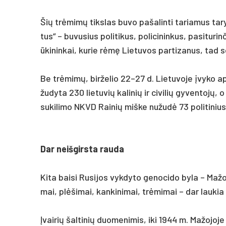
Šių trėmimų tiks­las bu­vo pa­ša­lin­ti ta­ria­mus ta­ry­
tus“ – bu­vu­sius po­li­ti­kus, po­li­ci­nin­kus, pa­si­tu
ūki­nin­kai, ku­rie rėmę Lie­tu­vos par­ti­za­nus, tad s
Be trėmimų, bir­že­lio 22–27 d. Lie­tu­vo­je įvy­ko api
žu­dy­ta 230 lie­tu­vių ka­li­nių ir ci­vi­lių gy­ven­tojų
su­ki­li­mo NKVD Rai­nių miš­ke nu­žudė 73 po­li­ti­nius 
Dar neiš­girs­ta rau­da
Ki­ta bai­si Ru­si­jos vyk­dy­to ge­no­ci­do by­la – Ma­ž
mai, plėši­mai, kan­ki­ni­mai, trėmi­mai – dar lau­kia
Įvai­rių šal­ti­nių duo­me­ni­mis, iki 1944 m. Ma­žo­jo­j