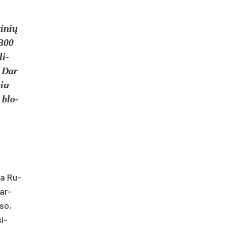
i­nių
 300
li­
. Dar
riu
, blo­
­ma Ru­
tar­
­so,
si­