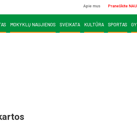
Apie mus
Praneškite NAU
TAS
MOKYKLŲ NAUJIENOS
SVEIKATA
KULTŪRA
SPORTAS
GY
kartos