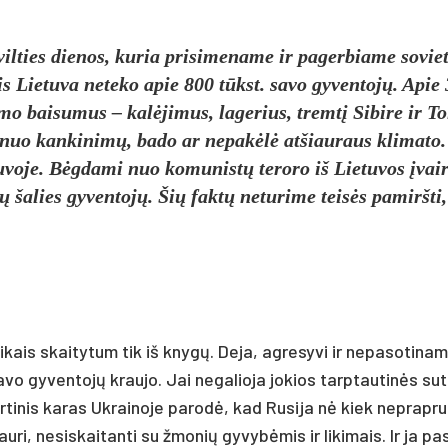
l­ties die­nos, ku­ria pri­si­me­na­me ir pa­ger­bia­me so­vie­t
ais Lie­tu­va ne­te­ko apie 800 tūkst. sa­vo gy­ven­tojų. Apie
mo bai­su­mus – kalė­ji­mus, la­ge­rius, tremtį Si­bi­re ir To­
ė nuo kan­ki­nimų, ba­do ar ne­pakėlė at­šiau­raus kli­ma­to
vo­je. Bėgda­mi nuo ko­mu­nistų te­ro­ro iš Lie­tu­vos įvai­
ša­lies gy­ven­tojų. Šių faktų ne­tu­ri­me teisės pa­mirš­ti
­kais skai­ty­tum tik iš knygų. De­ja, ag­re­sy­vi ir ne­pa­so­ti­na
 sa­vo gy­ven­tojų krau­jo. Jai ne­ga­lio­ja jo­kios tarp­tau­tinės su­
ti­nis ka­ras Uk­rai­no­je pa­rodė, kad Ru­si­ja nė kiek ne­prap­ru
u­ri, ne­si­skai­tan­ti su žmo­nių gy­vybė­mis ir li­ki­mais. Ir ja pa­