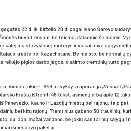
 ge­gužės 22 d. iki bir­že­lio 20 d. pa­gal Iva­no Se­ro­vo su­da­ry­
s. Žmonės bu­vo tre­mia­mi be teis­mo, iš­ti­so­mis šei­mo­mis. Vy­r
­ro kalė­jimų sto­vyk­lo­se; mo­te­rys ir vai­kai bu­vo ap­gy­ven­din­
r Al­ta­jaus kraš­te bei Ka­zachs­ta­ne. Be mais­to, be nor­ma­lių g
ms reikė­jo pi­gios dar­bo jėgos, o atim­to trem­ti­nių tur­to pa­gr
ro. Vie­nas to­kių – 1948 m. vyk­dy­ta ope­ra­ci­ja „Ves­na“ („Pa
no­jars­ko kraštą išt­rem­ti 48 tūkst. as­menų ar­ba apie 12 tūks
 iš Pa­nevė­žio, Kau­no ir Laz­dijų miestų bei ra­jonų, taip pat
i­nių bei kitų ra­jonų. Trem­ti­nius ga­be­no 30 trau­ki­nių, ku­
­to, su la­bai ma­žai van­dens, be jo­kių sa­ni­ta­ri­nių sąlygų į n
­siai iš­mes­da­vo pa­ke­liui.