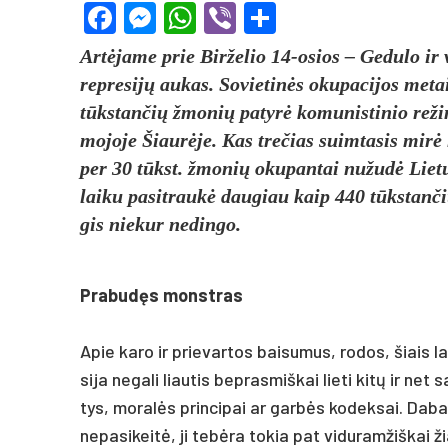
Facebook
Messenger
WhatsApp
Viber
Share
Artė­ja­me prie Bir­že­lio 14-osios – Ge­du­lo ir vi
rep­re­sijų au­kas. So­vie­tinės oku­pa­ci­jos me­t
tūkstan­čių žmo­nių pa­tyrė ko­mu­nis­ti­nio re­ži­
mo­jo­je Šiaurė­je. Kas tre­čias suim­ta­sis mir
per 30 tūkst. žmo­nių oku­pan­tai nu­žudė Lie­tu­
lai­ku pa­si­traukė dau­giau kaip 440 tūkstan­čių 
gis nie­kur ne­din­go.
Pra­budęs monst­ras
Apie ka­ro ir prie­var­tos bai­su­mus, ro­dos, šiais lai
si­ja ne­ga­li liau­tis be­pras­miš­kai lie­ti kitų ir net
tys, mo­ralės prin­ci­pai ar garbės ko­dek­sai. Da­bar­
nepa­si­keitė, ji tebė­ra to­kia pat vi­du­ram­žiš­kai žia