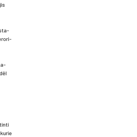
jis
įsta­
ro­ri­
ka­
 dėl
in­ti
 ku­rie