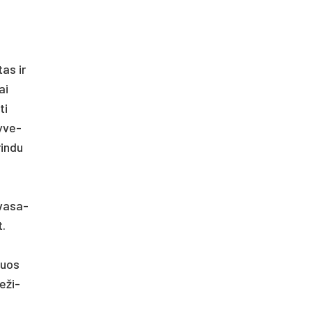
tas ir
ai
ti
y­ve­
in­du
­va­sa­
t.
riuos
e­ži­