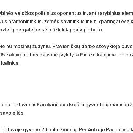
binės vald­žios po­li­ti­nius opo­nen­tus ir „an­ti­ta­ry­bi­nius ele
­rin­čius pra­mo­ni­nin­kus, žemės sa­vi­nin­kus ir k.t. Ypa­tin­gai es
o­vietų per­ga­lei reikė­jo ūki­ninkų galvų ir tur­to.
e 40 ma­si­nių žu­dy­nių. Pra­vie­niš­kių dar­bo sto­vyk­lo­je bu­v
, o 15 ka­li­nių mir­ties bausmė įvyk­dy­ta Mins­ko kalė­ji­me. Po bir­ž
ka­li­nius.
o­sios Lie­tu­vos ir Ka­ra­liau­čiaus kraš­to gy­ven­tojų ma­si­niai 
 sa­vo eilės.
e Lie­tu­vo­je gy­ve­no 2,6 mln. žmo­nių. Per Ant­ro­jo Pa­sau­li­nio 