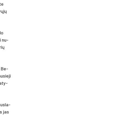
­te
yvųjų
­do
ai nu­
rių
. Be­
­sie­ji
a­ty­
pus­la­
es jas