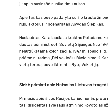
į ka­pus nu­si­nešė nu­si­kal­timų au­kos.
Apie tai, kas bu­vo pa­da­ry­ta su šio kraš­to žmonė
rius, ak­to­rius ir sce­na­ris­tas Al­vy­das Šle­pi­kas.
Nu­siaub­tas Ka­ra­liau­čiaus kraš­tas Pots­da­mo kon­fe
duo­tas ad­mi­nist­ruo­ti So­vietų Sąjun­gai. Nuo 1945
ne­nutrūks­ta­ma ko­lo­ni­za­ci­ja. 1947 m. spa­lio 11
pri­ėmė nu­ta­rimą „Dėl vo­kie­čių iš­kel­di­ni­mo iš Ka­
vietų te­rorą, bu­vo išt­rem­ti į Rytų Vo­kie­tiją.
Siekė pri­min­ti apie Ma­žo­sios Lie­tu­vos tra­ge­di
Pir­ma­sis apie šiuos Ru­si­jos ka­riuo­menės pro­tu ne
tas, di­si­den­tas švie­saus at­mi­ni­mo ko­vo­to­jas u