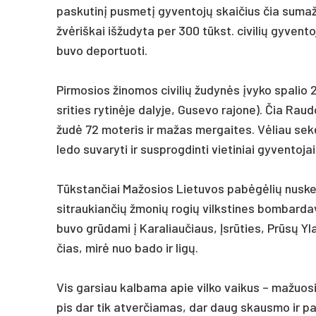
pa­sku­tinį pus­metį gy­ven­tojų skai­čius čia su­ma
žvėriš­kai iš­žu­dy­ta per 300 tūkst. ci­vi­lių gy­ven­
bu­vo de­por­tuo­ti.
Pir­mo­sios ži­no­mos ci­vi­lių žu­dynės įvy­ko spa­lio 2
sri­ties ry­tinė­je da­ly­je, Gu­se­vo ra­jo­ne). Čia Rau­
žudė 72 mo­te­ris ir ma­žas mer­gai­tes. Vėliau sekė
le­do su­va­ry­ti ir su­sprog­din­ti vie­ti­niai gy­ven­to­jai
Tūkstan­čiai Ma­žo­sios Lie­tu­vos pa­bėgėlių nu­sken
sit­rau­kian­čių žmo­nių ro­gių vilks­ti­nes bom­bar­da­
bu­vo grūda­mi į Ka­ra­liau­čiaus, Įsrūties, Prūsų Yla
čias, mirė nuo ba­do ir ligų.
Vis gar­siau kal­ba­ma apie vil­ko vai­kus – ma­žuo­si
pis dar tik at­ver­čia­mas, dar daug skaus­mo ir pa­ti