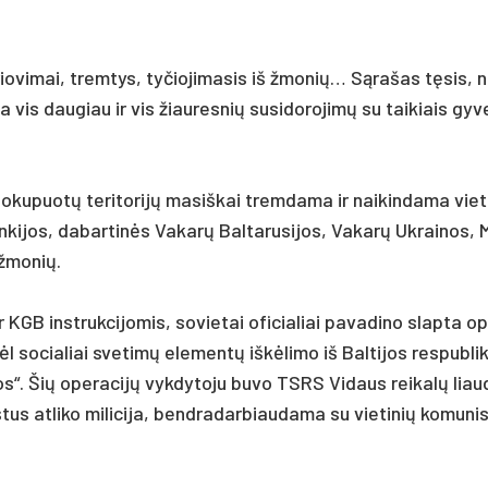
io­vi­mai, trem­tys, ty­čio­ji­ma­sis iš žmo­nių… Sąra­šas tęsis, 
­da vis dau­giau ir vis žiau­res­nių su­si­do­ro­jimų su tai­kiais gy­
ku­puotų te­ri­to­rijų ma­siš­kai trem­da­ma ir nai­kin­da­ma vie­
­ki­jos, da­bar­tinės Va­karų Bal­ta­ru­si­jos, Va­karų Uk­rai­nos, 
 žmo­nių.
GB inst­ruk­ci­jo­mis, so­vie­tai ofi­cia­liai pa­va­di­no slap­ta o
l so­cia­liai sve­timų ele­mentų iškė­li­mo iš Bal­ti­jos res­pub­li
os“. Šių ope­ra­cijų vyk­dy­to­ju bu­vo TSRS Vi­daus rei­kalų liau
­tus atliko mi­li­ci­ja, bend­ra­dar­biau­da­ma su vie­ti­nių ko­mu­ni