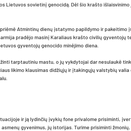
 Lie­tu­vos so­vie­tinį ge­no­cidą. Dėl šio kraš­to iš­lais­vi­ni­mo 
ri­ėmė At­min­tinų dienų įsta­ty­mo pa­pil­dy­mo ir pa­kei­ti­mo 
r­mi­ja pra­dėjo ma­sinį Ka­ra­liaus kraš­to ci­vi­lių gy­ven­tojų te­
e­tu­vos gy­ven­tojų ge­no­ci­do minė­ji­mo die­na.
žin­ti tarp­tau­ti­niu mas­tu, o jų vyk­dy­to­jai dar ne­su­laukė tin­
us li­ki­mo klau­si­mas did­žiųjų ir įta­kingųjų vals­ty­bių va­lia
­lu.
ua­ci­jo­je ir ją ly­din­čių įvy­kių fo­ne pri­va­lo­me pri­si­min­ti, įver­t
s­menų gy­ve­ni­mus, jų is­to­ri­jas. Tu­ri­me pri­si­min­ti žmo­nių,