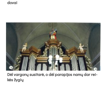
do­vai
Dėl var­go­nų su­si­ta­rė, o dėl pa­ra­pi­jos na­mų dar rei­
kės žy­gių