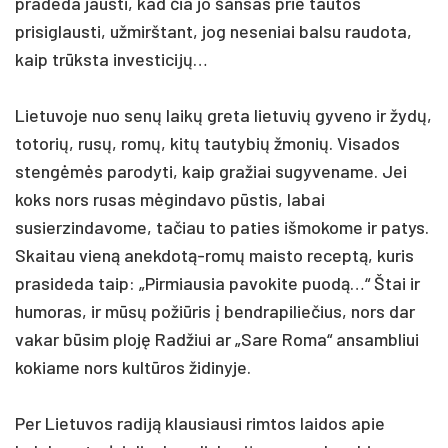
pradeda jausti, kad čia jo šansas prie tautos
prisiglausti, užmirštant, jog neseniai balsu raudota,
kaip trūksta investicijų…
Lietuvoje nuo senų laikų greta lietuvių gyveno ir žydų,
totorių, rusų, romų, kitų tautybių žmonių. Visados
stengėmės parodyti, kaip gražiai sugyvename. Jei
koks nors rusas mėgindavo pūstis, labai
susierzindavome, tačiau to paties išmokome ir patys.
Skaitau vieną anekdotą-romų maisto receptą, kuris
prasideda taip: „Pirmiausia pavokite puodą…“ Štai ir
humoras, ir mūsų požiūris į bendrapiliečius, nors dar
vakar būsim ploję Radžiui ar „Sare Roma“ ansambliui
kokiame nors kultūros židinyje.
Per Lietuvos radiją klausiausi rimtos laidos apie