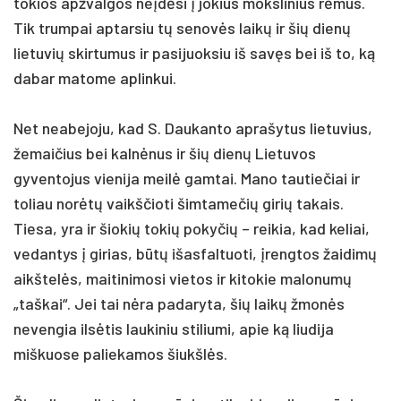
tokios apžvalgos neįdėsi į jokius mokslinius rėmus.
Tik trumpai aptarsiu tų senovės laikų ir šių dienų
lietuvių skirtumus ir pasijuoksiu iš savęs bei iš to, ką
dabar matome aplinkui.
Net neabejoju, kad S. Daukanto aprašytus lietuvius,
žemaičius bei kalnėnus ir šių dienų Lietuvos
gyventojus vienija meilė gamtai. Mano tautiečiai ir
toliau norėtų vaikščioti šimtamečių girių takais.
Tiesa, yra ir šiokių tokių pokyčių – reikia, kad keliai,
vedantys į girias, būtų išasfaltuoti, įrengtos žaidimų
aikštelės, maitinimosi vietos ir kitokie malonumų
„taškai“. Jei tai nėra padaryta, šių laikų žmonės
nevengia ilsėtis laukiniu stiliumi, apie ką liudija
miškuose paliekamos šiukšlės.