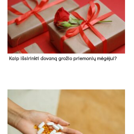
Kaip išsirinkti dovaną grožio priemonių mėgėjui?