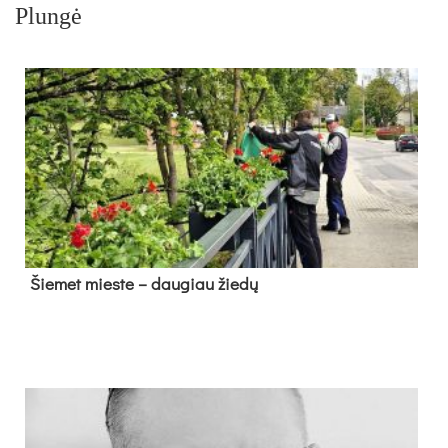
Plungė
Šie­met mies­te – dau­giau žie­dų