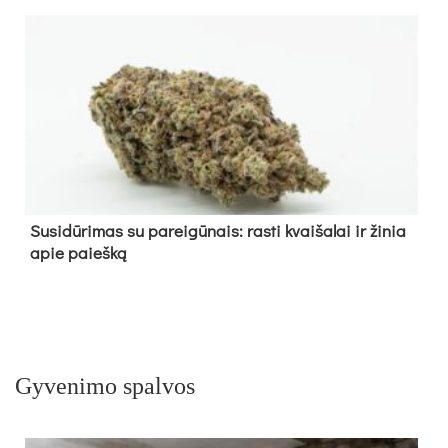
Su­si­dū­ri­mas su pa­rei­gū­nais: ras­ti kvai­ša­lai ir ži­nia
apie paieš­ką
Gyvenimo spalvos