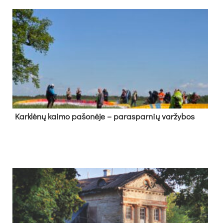
Kark­lė­nų kai­mo pa­šo­nė­je – pa­ras­par­nių var­žy­bos