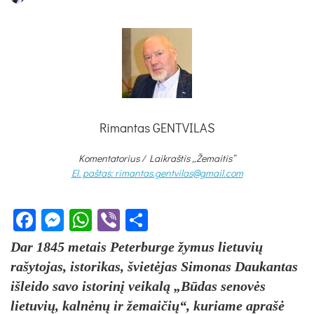
Rimantas GENTVILAS
Komentatorius /
Laikraštis „Žemaitis“
El. paštas: rimantas.gentvilas@gmail.com
Facebook
Messenger
WhatsApp
Viber
Share
Dar 1845 metais Peterburge žymus lietuvių
rašytojas, istorikas, švietėjas Simonas Daukantas
išleido savo istorinį veikalą „Būdas senovės
lietuvių, kalnėnų ir žemaičių“, kuriame aprašė