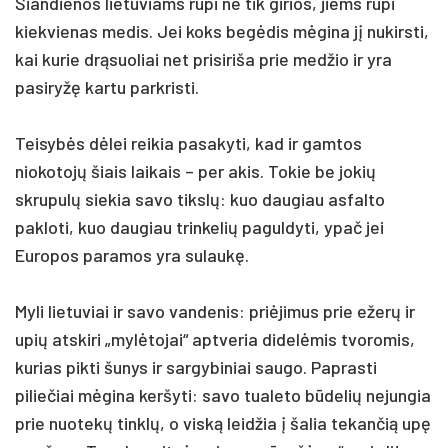
Šiandienos lietuviams rūpi ne tik girios, jiems rūpi
kiekvienas medis. Jei koks begėdis mėgina jį nukirsti,
kai kurie drąsuoliai net prisiriša prie medžio ir yra
pasiryžę kartu parkristi.
Teisybės dėlei reikia pasakyti, kad ir gamtos
niokotojų šiais laikais – per akis. Tokie be jokių
skrupulų siekia savo tikslų: kuo daugiau asfalto
pakloti, kuo daugiau trinkelių paguldyti, ypač jei
Europos paramos yra sulaukę.
Myli lietuviai ir savo vandenis: priėjimus prie ežerų ir
upių atskiri „mylėtojai“ aptveria didelėmis tvoromis,
kurias pikti šunys ir sargybiniai saugo. Paprasti
piliečiai mėgina keršyti: savo tualeto būdelių nejungia
prie nuotekų tinklų, o viską leidžia į šalia tekančią upę