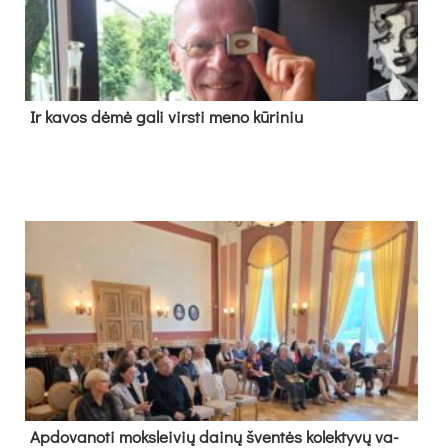
Ir ka­vos dė­mė ga­li virs­ti me­no kū­ri­niu
Ap­do­va­no­ti moks­lei­vių dai­nų šven­tės ko­lek­ty­vų va­