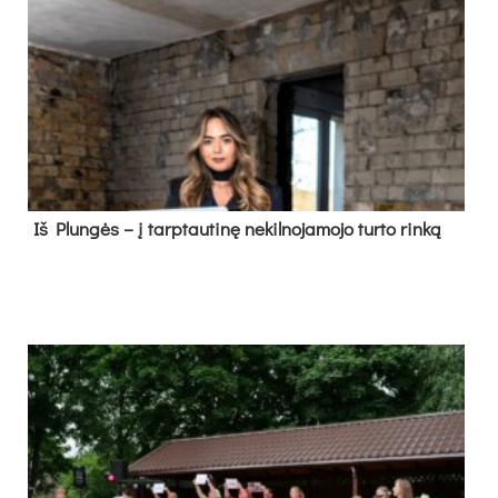
Iš Plungės – į tarptautinę nekilnojamojo turto rinką