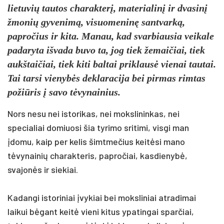
lietuvių tautos charakterį, materialinį ir dvasinį
žmonių gyvenimą, visuomeninę santvarką,
papročius ir kita. Manau, kad svarbiausia veikale
padaryta išvada buvo ta, jog tiek žemaičiai, tiek
aukštaičiai, tiek kiti baltai priklausė vienai tautai.
Tai tarsi vienybės deklaracija bei pirmas rimtas
požiūris į savo tėvynainius.
Nors nesu nei istorikas, nei mokslininkas, nei
specialiai domiuosi šia tyrimo sritimi, visgi man
įdomu, kaip per kelis šimtmečius keitėsi mano
tėvynainių charakteris, papročiai, kasdienybė,
svajonės ir siekiai.
Kadangi istoriniai įvykiai bei moksliniai atradimai
laikui bėgant keitė vieni kitus ypatingai sparčiai,