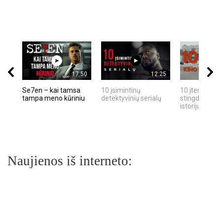
17:50
12:25
Se7en – kai tamsa
10 įsimintinų
10 įtemptų, k
tampa meno kūriniu
detektyvinių serialų
stingdančių k
istorijų
Naujienos iš interneto: