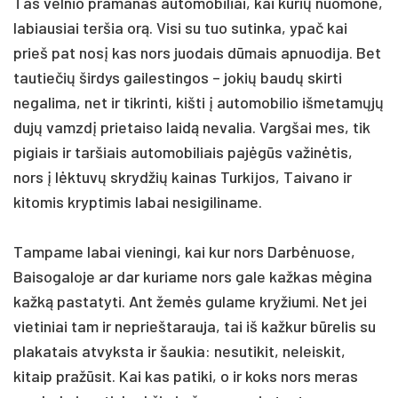
Tas velnio pramanas automobiliai, kai kurių nuomone,
labiausiai teršia orą. Visi su tuo sutinka, ypač kai
prieš pat nosį kas nors juodais dūmais apnuodija. Bet
tautiečių širdys gailestingos – jokių baudų skirti
negalima, net ir tikrinti, kišti į automobilio išmetamųjų
dujų vamzdį prietaiso laidą nevalia. Vargšai mes, tik
pigiais ir taršiais automobiliais pajėgūs važinėtis,
nors į lėktuvų skrydžių kainas Turkijos, Taivano ir
kitomis kryptimis labai nesigiliname.
Tampame labai vieningi, kai kur nors Darbėnuose,
Baisogaloje ar dar kuriame nors gale kažkas mėgina
kažką pastatyti. Ant žemės gulame kryžiumi. Net jei
vietiniai tam ir neprieštarauja, tai iš kažkur būrelis su
plakatais atvyksta ir šaukia: nesutikit, neleiskit,
kitaip pražūsit. Kai kas patiki, o ir koks nors meras