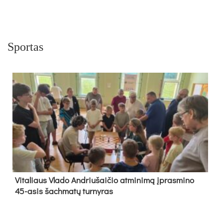
Sportas
Vi­ta­liaus Vla­do And­riu­šai­čio at­mi­ni­mą įpras­mi­no
45-asis šach­ma­tų tur­ny­ras