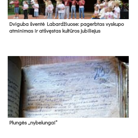
Dvi­gu­ba šven­tė La­bar­džiuo­se: pa­gerb­tas vys­ku­po
at­mi­ni­mas ir at­švęs­tas kul­tū­ros ju­bi­lie­jus
Plun­gės „ny­be­lun­gai“