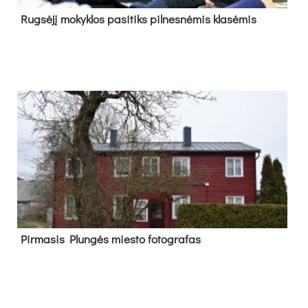
Rug­sė­jį mo­kyk­los pa­si­tiks pil­nes­nė­mis kla­sė­mis
Pir­ma­sis Plun­gės mies­to fo­tog­ra­fas