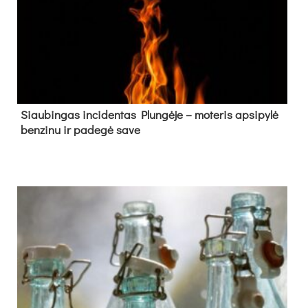
Siau­bin­gas in­ci­den­tas Plun­gė­je – mo­te­ris ap­si­py­lė
ben­zi­nu ir pa­de­gė sa­ve