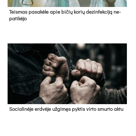
Teis­mas pa­sa­kė­le apie bi­čių ko­rių de­zin­fek­ci­ją ne­
pa­ti­kė­jo
So­cia­li­nė­je erd­vė­je už­gi­męs pyk­tis vir­to smur­to ak­tu