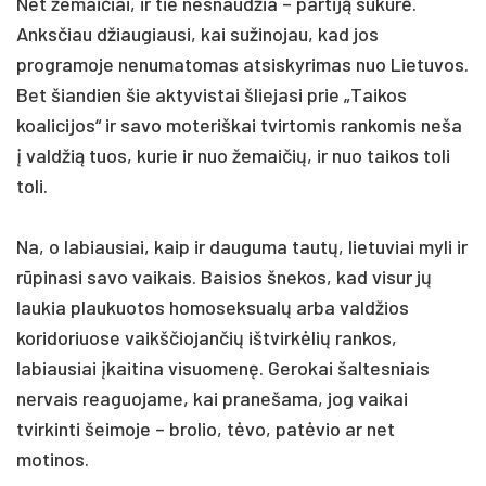
Net žemaičiai, ir tie nesnaudžia – partiją sukūrė.
Anksčiau džiaugiausi, kai sužinojau, kad jos
programoje nenumatomas atsiskyrimas nuo Lietuvos.
Bet šiandien šie aktyvistai šliejasi prie „Taikos
koalicijos“ ir savo moteriškai tvirtomis rankomis neša
į valdžią tuos, kurie ir nuo žemaičių, ir nuo taikos toli
toli.
Na, o labiausiai, kaip ir dauguma tautų, lietuviai myli ir
rūpinasi savo vaikais. Baisios šnekos, kad visur jų
laukia plaukuotos homoseksualų arba valdžios
koridoriuose vaikščiojančių ištvirkėlių rankos,
labiausiai įkaitina visuomenę. Gerokai šaltesniais
nervais reaguojame, kai pranešama, jog vaikai
tvirkinti šeimoje – brolio, tėvo, patėvio ar net
motinos.