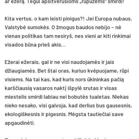
ar ežerą. Tegul apsitvėrusioms „rūpužėms“ smirdi!
Kita vertus, o kam leisti pinigus?! Jei Europa nubaus,
Valstybė sumokės. O žmogus baudos nebijo – nė
vienas politikas tam nesiryš, nes vieni ar kiti rinkimai
visados būna prieš akis…
Ežerai ežerais, gal ir ne visi naudojamės ir jais
džiaugiamės. Bet štai oras, kuriuo kvėpuojame, rūpi
visiems. Na tai kas, kad kuris nors ūkininkas pačią
karščiausią vasaros naktį išpylė srutas ir visas
miestelis smirdi labiau nei bobutės tualetas. Niekas
nieko nesako, visi galvoja, kad derlius bus gausesnis,
ekologiškesnis ir pigesnis. Mėgsta tautiečiai save
apgaudinėti.