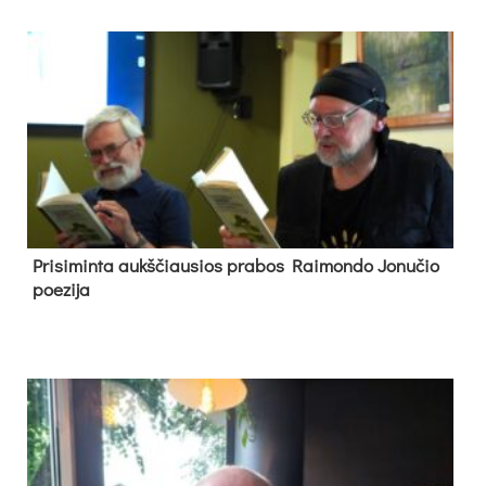
Pri­si­min­ta aukš­čiau­sios pra­bos Rai­mon­do Jo­nu­čio
poe­zi­ja