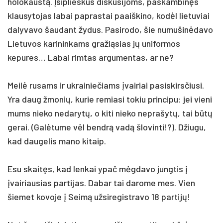
holokaustą. Įsiplieskus diskusijoms, paskambinęs
klausytojas labai paprastai paaiškino, kodėl lietuviai
dalyvavo šaudant žydus. Pasirodo, šie numušinėdavo
Lietuvos karininkams gražiąsias jų uniformos
kepures… Labai rimtas argumentas, ar ne?
Meilė rusams ir ukrainiečiams įvairiai pasiskirsčiusi.
Yra daug žmonių, kurie remiasi tokiu principu: jei vieni
mums nieko nedarytų, o kiti nieko neprašytų, tai būtų
gerai. (Galėtume vėl bendrą vadą šlovinti!?). Džiugu,
kad daugelis mano kitaip.
Esu skaitęs, kad lenkai ypač mėgdavo jungtis į
įvairiausias partijas. Dabar tai darome mes. Vien
šiemet kovoje į Seimą užsiregistravo 18 partijų!