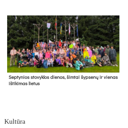
Sep­ty­nios sto­vyk­los die­nos, šim­tai šyp­se­nų ir vie­nas
iš­ti­ki­mas lie­tus
Kultūra