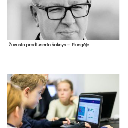
Žu­vu­sio pro­diu­se­rio šak­nys – Plun­gė­je