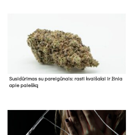
Su­si­dū­ri­mas su pa­rei­gū­nais: ras­ti kvai­ša­lai ir ži­nia
apie paieš­ką