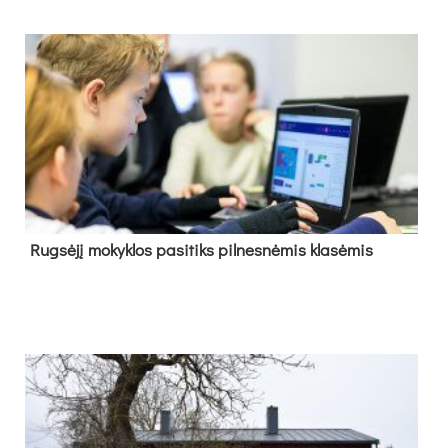
Rug­sė­jį mo­kyk­los pa­si­tiks pil­nes­nė­mis kla­sė­mis