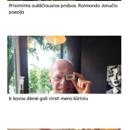
Pri­si­min­ta aukš­čiau­sios pra­bos Rai­mon­do Jo­nu­čio
poe­zi­ja
Ir ka­vos dė­mė ga­li virs­ti me­no kū­ri­niu