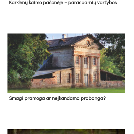
Kark­lė­nų kai­mo pa­šo­nė­je – pa­ras­par­nių var­žy­bos
Sma­gi pra­mo­ga ar neį­kan­da­ma pra­ban­ga?