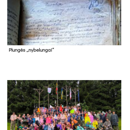
Plun­gės „ny­be­lun­gai“