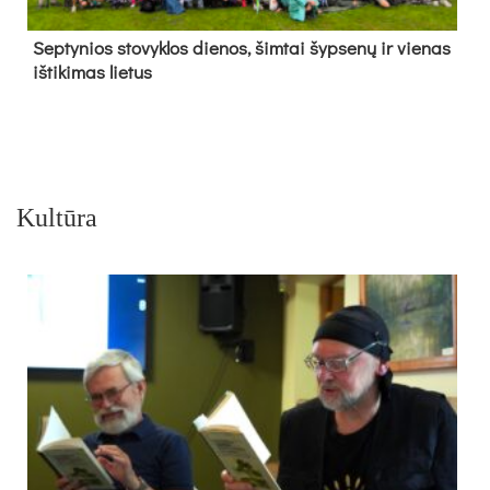
Sep­ty­nios sto­vyk­los die­nos, šim­tai šyp­se­nų ir vie­nas
iš­ti­ki­mas lie­tus
Kultūra