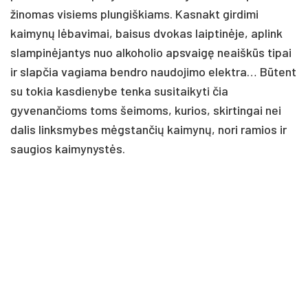
žinomas visiems plungiškiams. Kasnakt girdimi
kaimynų lėbavimai, baisus dvokas laiptinėje, aplink
slampinėjantys nuo alkoholio apsvaigę neaiškūs tipai
ir slapčia vagiama bendro naudojimo elektra… Būtent
su tokia kasdienybe tenka susitaikyti čia
gyvenančioms toms šeimoms, kurios, skirtingai nei
dalis linksmybes mėgstančių kaimynų, nori ramios ir
saugios kaimynystės.