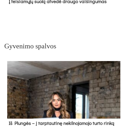
Į tei­sia­mų­jų suo­lą at­ve­dė drau­go vai­šin­gu­mas
Gyvenimo spalvos
Iš Plungės – į tarptautinę nekilnojamojo turto rinką