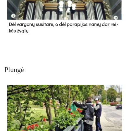
Dėl var­go­nų su­si­ta­rė, o dėl pa­ra­pi­jos na­mų dar rei­
kės žy­gių
Plungė