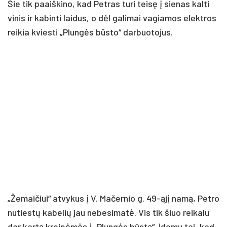
Šie tik paaiškino, kad Petras turi teisę į sienas kalti
vinis ir kabinti laidus, o dėl galimai vagiamos elektros
reikia kviesti „Plungės būsto“ darbuotojus.
„Žemaičiui“ atvykus į V. Mačernio g. 49-ąjį namą, Petro
nutiestų kabelių jau nebesimatė. Vis tik šiuo reikalu
dar kartą kreipėmės į „Plungės būstą“. Įdomu tai, kad