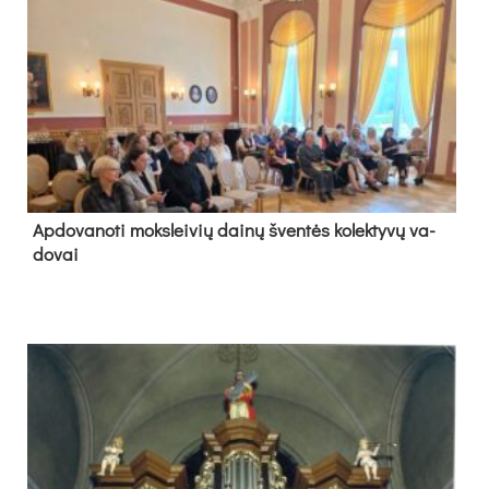
Ap­do­va­no­ti moks­lei­vių dai­nų šven­tės ko­lek­ty­vų va­
do­vai