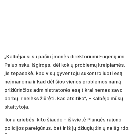
„Kalbėjausi su pačiu įmonės direktoriumi Eugenijumi
Palubinsku. Išgirdęs, dėl kokių problemų kreipiamės,
jis tepasakė, kad visų gyventojų sukontroliuoti esą
neįmanoma ir kad dėl šios vienos problemos namą
prižiūrinčios administratorės esą tikrai nemes savo
darbų ir nelėks žiūrėti, kas atsitiko“, – kalbėjo mūsų
skaitytoja.
Ilona griebėsi kito šiaudo – iškvietė Plungės rajono
policijos pareigūnus, bet ir iš jų džiugių žinių neišgirdo.