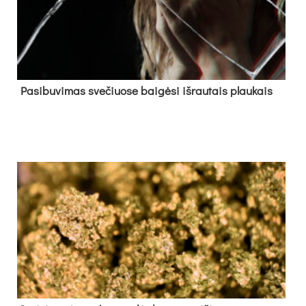
Pa­si­bu­vi­mas sve­čiuo­se bai­gė­si iš­rau­tais plau­kais