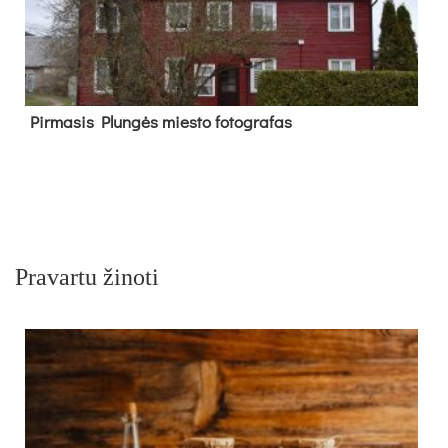
Pir­ma­sis Plun­gės mies­to fo­tog­ra­fas
Pravartu žinoti