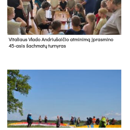
Vi­ta­liaus Vla­do And­riu­šai­čio at­mi­ni­mą įpras­mi­no
45-asis šach­ma­tų tur­ny­ras