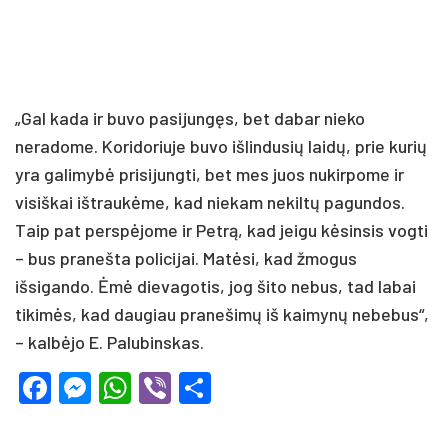
„Gal kada ir buvo pasijungęs, bet dabar nieko
neradome. Koridoriuje buvo išlindusių laidų, prie kurių
yra galimybė prisijungti, bet mes juos nukirpome ir
visiškai ištraukėme, kad niekam nekiltų pagundos.
Taip pat perspėjome ir Petrą, kad jeigu kėsinsis vogti
– bus pranešta policijai. Matėsi, kad žmogus
išsigando. Ėmė dievagotis, jog šito nebus, tad labai
tikimės, kad daugiau pranešimų iš kaimynų nebebus“,
– kalbėjo E. Palubinskas.
Facebook
Messenger
WhatsApp
Viber
Share