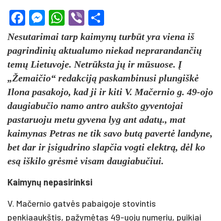
Facebook
Messenger
WhatsApp
Viber
Share
Nesutarimai tarp kaimynų turbūt yra viena iš
pagrindinių aktualumo niekad neprarandančių
temų Lietuvoje. Netrūksta jų ir mūsuose. Į
„Žemaičio“ redakciją paskambinusi plungiškė
Ilona pasakojo, kad ji ir kiti V. Mačernio g. 49-ojo
daugiabučio namo antro aukšto gyventojai
pastaruoju metu gyvena lyg ant adatų., mat
kaimynas Petras ne tik savo butą pavertė landyne,
bet dar ir įsigudrino slapčia vogti elektrą, dėl ko
esą iškilo grėsmė visam daugiabučiui.
Kaimynų nepasirinksi
V. Mačernio gatvės pabaigoje stovintis
penkiaaukštis, pažymėtas 49-uoju numeriu, puikiai