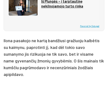
Iš Plungės – į tarptautinę
nekilnojamojo turto rinką
Powered by Setupad
Ilona pasakojo ne kartą bandžiusi gražiuoju kalbėtis
su kaimynu, paprotinti jį, kad dėl tokio savo
sumanymo jis rizikuoja ne tik savo, bet ir visame
name gyvenančių žmonių gyvybėmis. O šis mainais tik
kumščiu pagrūmodavo ir necenzūriniais žodžiais
apipildavo.