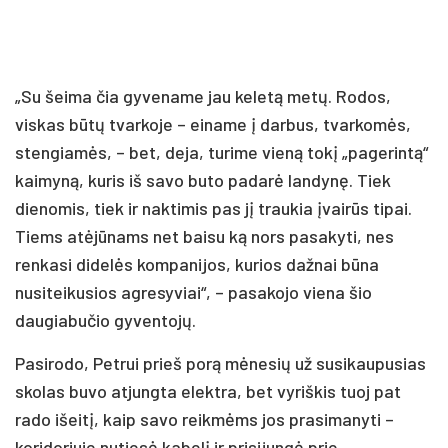
„Su šeima čia gyvename jau keletą metų. Rodos,
viskas būtų tvarkoje – einame į darbus, tvarkomės,
stengiamės, – bet, deja, turime vieną tokį „pagerintą“
kaimyną, kuris iš savo buto padarė landynę. Tiek
dienomis, tiek ir naktimis pas jį traukia įvairūs tipai.
Tiems atėjūnams net baisu ką nors pasakyti, nes
renkasi didelės kompanijos, kurios dažnai būna
nusiteikusios agresyviai“, – pasakojo viena šio
daugiabučio gyventojų.
Pasirodo, Petrui prieš porą mėnesių už susikaupusias
skolas buvo atjungta elektra, bet vyriškis tuoj pat
rado išeitį, kaip savo reikmėms jos prasimanyti –
koridoriuje nutiesė kabelį ir prisijungė prie