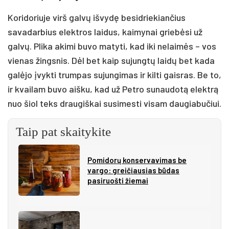
Koridoriuje virš galvų išvydę besidriekiančius
savadarbius elektros laidus, kaimynai griebėsi už
galvų. Plika akimi buvo matyti, kad iki nelaimės – vos
vienas žingsnis. Dėl bet kaip sujungtų laidų bet kada
galėjo įvykti trumpas sujungimas ir kilti gaisras. Be to,
ir kvailam buvo aišku, kad už Petro sunaudotą elektrą
nuo šiol teks draugiškai susimesti visam daugiabučiui.
Taip pat skaitykite
Pomidorų konservavimas be
vargo: greičiausias būdas
pasiruošti žiemai