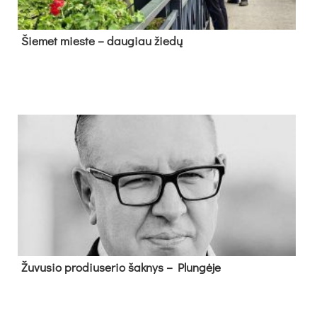
Šie­met mies­te – dau­giau žie­dų
Žu­vu­sio pro­diu­se­rio šak­nys – Plun­gė­je