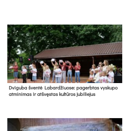
Dvi­gu­ba šven­tė La­bar­džiuo­se: pa­gerb­tas vys­ku­po
at­mi­ni­mas ir at­švęs­tas kul­tū­ros ju­bi­lie­jus