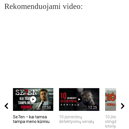
Rekomenduojami video:
17:50
12:25
Se7en – kai tamsa
10 įsimintinų
10 įtemptų, k
tampa meno kūriniu
detektyvinių serialų
stingdančių k
istorijų