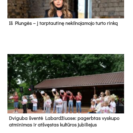
Iš Plungės – į tarptautinę nekilnojamojo turto rinką
Dvi­gu­ba šven­tė La­bar­džiuo­se: pa­gerb­tas vys­ku­po
at­mi­ni­mas ir at­švęs­tas kul­tū­ros ju­bi­lie­jus