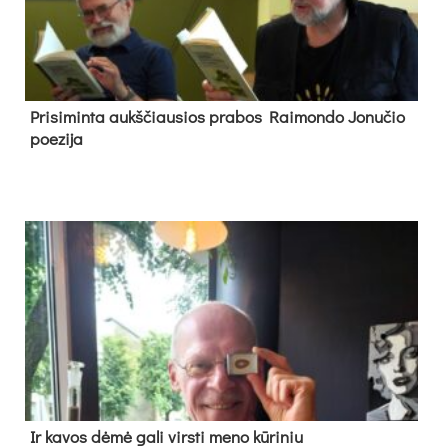
Pri­si­min­ta aukš­čiau­sios pra­bos Rai­mon­do Jo­nu­čio
poe­zi­ja
Ir ka­vos dė­mė ga­li virs­ti me­no kū­ri­niu