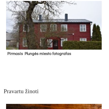
Pir­ma­sis Plun­gės mies­to fo­tog­ra­fas
Pravartu žinoti