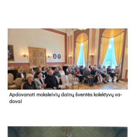
Ap­do­va­no­ti moks­lei­vių dai­nų šven­tės ko­lek­ty­vų va­
do­vai