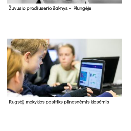
Žu­vu­sio pro­diu­se­rio šak­nys – Plun­gė­je
Rug­sė­jį mo­kyk­los pa­si­tiks pil­nes­nė­mis kla­sė­mis