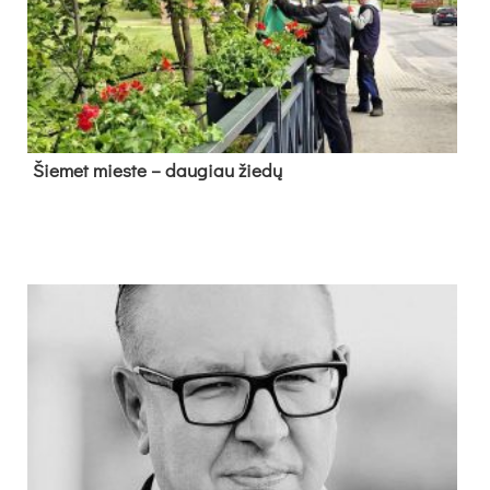
Šie­met mies­te – dau­giau žie­dų