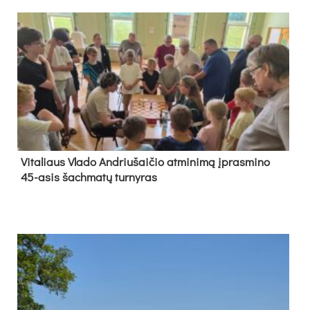
Vi­ta­liaus Vla­do And­riu­šai­čio at­mi­ni­mą įpras­mi­no
45-asis šach­ma­tų tur­ny­ras