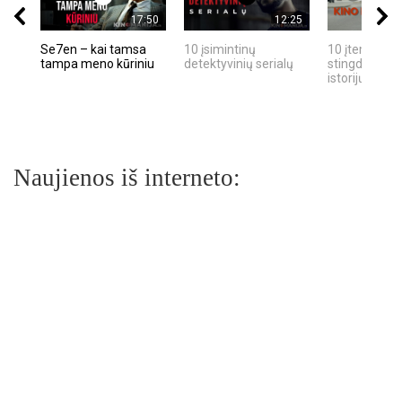
17:50
12:25
Se7en – kai tamsa
10 įsimintinų
10 įtemptų, k
tampa meno kūriniu
detektyvinių serialų
stingdančių k
istorijų
Naujienos iš interneto: