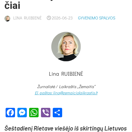
čiai
LINA RUIBIENĖ
2026-06-23
GYVENIMO SPALVOS
Lina RUIBIENĖ
Žurnalistė /
Laikraštis „Žemaitis“
El. paštas: lina@zemaiciolaikrastis.lt
Facebook
Messenger
WhatsApp
Viber
Share
Šeš­ta­die­nį Rie­ta­ve vie­šė­jo iš skir­tin­gų Lie­tu­vos