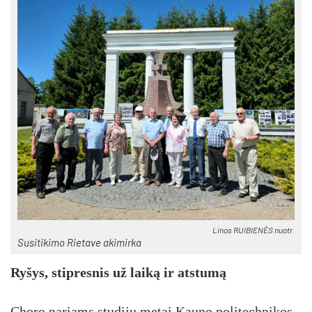
Li­nos RUI­BIE­NĖS nuo­tr.
Su­si­ti­ki­mo Rie­ta­ve aki­mir­ka
Ry­šys, stip­res­nis už lai­ką ir at­stu­mą
Cho­ro na­riams stu­di­jų me­tai Kau­no po­li­tech­ni­kos