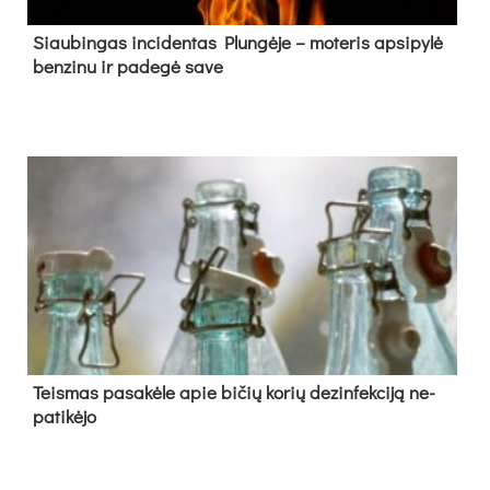
Siau­bin­gas in­ci­den­tas Plun­gė­je – mo­te­ris ap­si­py­lė
ben­zi­nu ir pa­de­gė sa­ve
Teis­mas pa­sa­kė­le apie bi­čių ko­rių de­zin­fek­ci­ją ne­
pa­ti­kė­jo