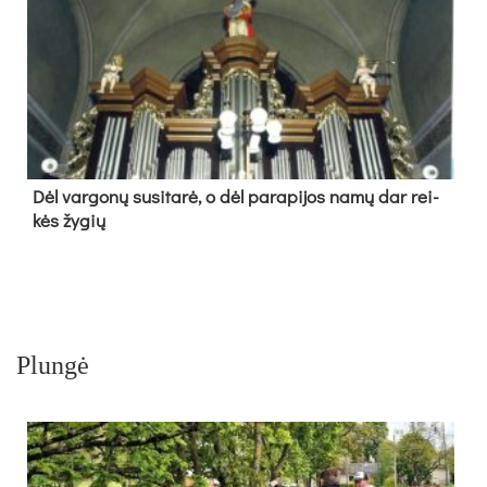
Dėl var­go­nų su­si­ta­rė, o dėl pa­ra­pi­jos na­mų dar rei­
kės žy­gių
Plungė