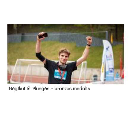
Bė­gi­kui iš Plun­gės – bron­zos me­da­lis