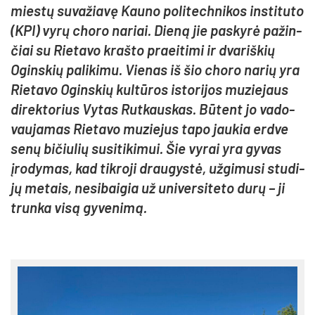
mies­tų su­va­žia­vę Kau­no po­li­tech­ni­kos ins­ti­tu­to
(KPI) vy­rų cho­ro na­riai. Die­ną jie pa­sky­rė pa­žin­
čiai su Rie­ta­vo kraš­to praei­ti­mi ir dva­riš­kių
Ogins­kių pa­li­ki­mu. Vie­nas iš šio cho­ro na­rių yra
Rie­ta­vo Ogins­kių kul­tū­ros is­to­ri­jos mu­zie­jaus
di­rek­to­rius Vy­tas Rut­kaus­kas. Bū­tent jo va­do­
vau­ja­mas Rie­ta­vo mu­zie­jus ta­po jau­kia erd­ve
se­nų bi­čiu­lių su­si­ti­ki­mui. Šie vy­rai yra gy­vas
įro­dy­mas, kad tik­ro­ji drau­gys­tė, už­gi­mu­si stu­di­
jų me­tais, ne­si­bai­gia už uni­ver­si­te­to du­rų – ji
trun­ka vi­są gy­ve­ni­mą.