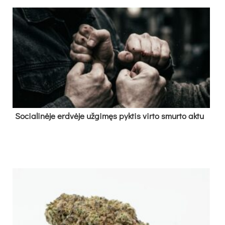
So­cia­li­nė­je erd­vė­je už­gi­męs pyk­tis vir­to smur­to ak­tu