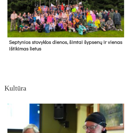
Sep­ty­nios sto­vyk­los die­nos, šim­tai šyp­se­nų ir vie­nas
iš­ti­ki­mas lie­tus
Kultūra