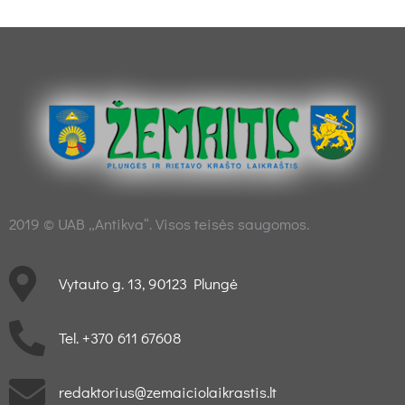
2019 © UAB „Antikva“. Visos teisės saugomos.
Vytauto g. 13, 90123 Plungė
Tel. +370 611 67608
redaktorius@zemaiciolaikrastis.lt