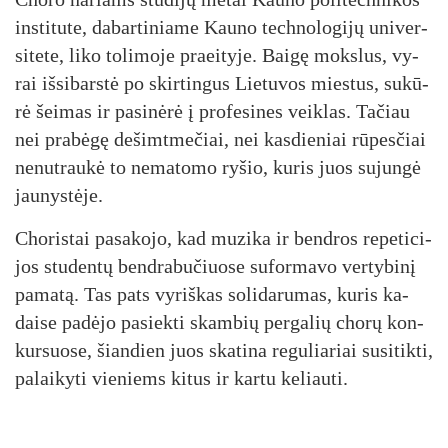
ins­ti­tu­te, da­bar­ti­nia­me Kau­no tech­no­lo­gi­jų uni­ver­
si­te­te, li­ko to­li­mo­je praei­ty­je. Bai­gę moks­lus, vy­
rai iš­si­bars­tė po skir­tin­gus Lie­tu­vos mies­tus, su­kū­
rė šei­mas ir pa­si­nė­rė į pro­fe­si­nes veik­las. Ta­čiau
nei pra­bė­gę de­šimt­me­čiai, nei kas­die­niai rū­pes­čiai
ne­nut­rau­kė to ne­ma­to­mo ry­šio, ku­ris juos su­jun­gė
jau­nys­tė­je.
Cho­ris­tai pa­sa­ko­jo, kad mu­zi­ka ir bend­ros re­pe­ti­ci­
jos stu­den­tų bend­ra­bu­čiuo­se su­for­ma­vo ver­ty­bi­nį
pa­ma­tą. Tas pa­ts vy­riš­kas so­li­da­ru­mas, ku­ris ka­
dai­se pa­dė­jo pa­siek­ti skam­bių per­ga­lių cho­rų kon­
kur­suo­se, šian­dien juos ska­ti­na re­gu­lia­riai su­si­tik­ti,
pa­lai­ky­ti vie­niems ki­tus ir kar­tu ke­liau­ti.