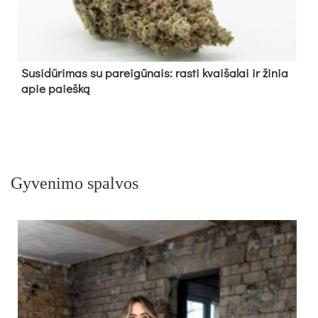
Su­si­dū­ri­mas su pa­rei­gū­nais: ras­ti kvai­ša­lai ir ži­nia
apie paieš­ką
Gyvenimo spalvos