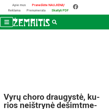
Apie mus
Praneškite NAUJIENĄ!
Reklama
Prenumerata
Skaityti PDF
Vy­rų cho­ro drau­gys­tė, ku­
rios neišt­ry­nė de­šimt­me­