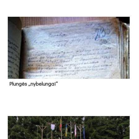
Plun­gės „ny­be­lun­gai“