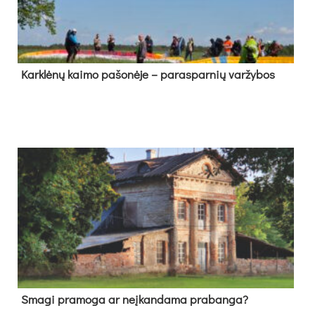
Kark­lė­nų kai­mo pa­šo­nė­je – pa­ras­par­nių var­žy­bos
Sma­gi pra­mo­ga ar neį­kan­da­ma pra­ban­ga?