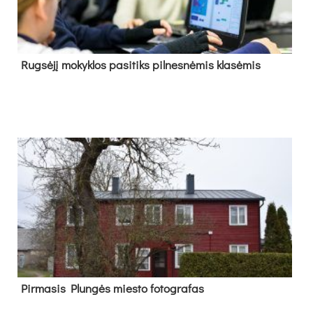
Rug­sė­jį mo­kyk­los pa­si­tiks pil­nes­nė­mis kla­sė­mis
Pir­ma­sis Plun­gės mies­to fo­tog­ra­fas