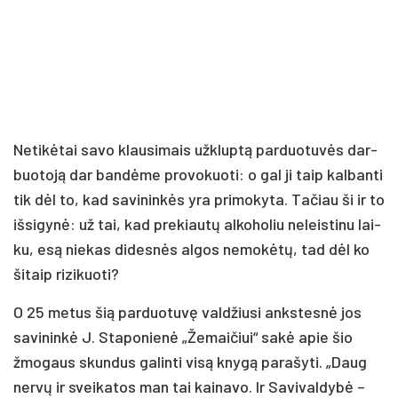
Ne­ti­kė­tai sa­vo klau­si­mais už­klup­tą par­duo­tu­vės dar­
buo­to­ją dar ban­dė­me pro­vo­kuo­ti: o gal ji taip kal­ban­ti
tik dėl to, kad sa­vi­nin­kės yra pri­mo­ky­ta. Ta­čiau ši ir to
iš­si­gy­nė: už tai, kad pre­kiau­tų al­ko­ho­liu ne­leis­ti­nu lai­
ku, esą nie­kas di­des­nės al­gos ne­mo­kė­tų, tad dėl ko
ši­taip ri­zi­kuo­ti?
O 25 me­tus šią par­duo­tu­vę val­džiu­si anks­tes­nė jos
sa­vi­nin­kė J. Sta­po­nie­nė „Že­mai­čiui“ sa­kė apie šio
žmo­gaus skun­dus ga­lin­ti vi­są kny­gą pa­ra­šy­ti. „Daug
ner­vų ir svei­ka­tos man tai kai­na­vo. Ir Sa­vi­val­dy­bė –