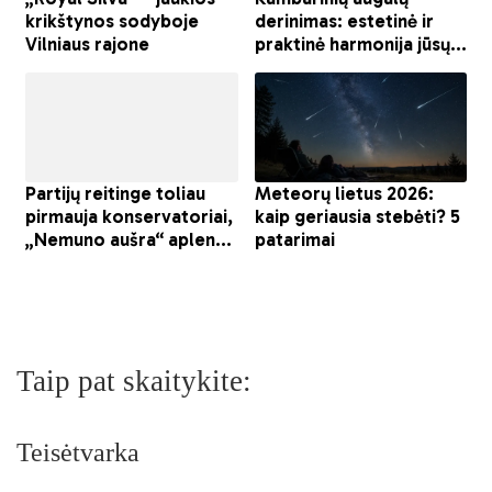
Taip pat skaitykite:
Teisėtvarka