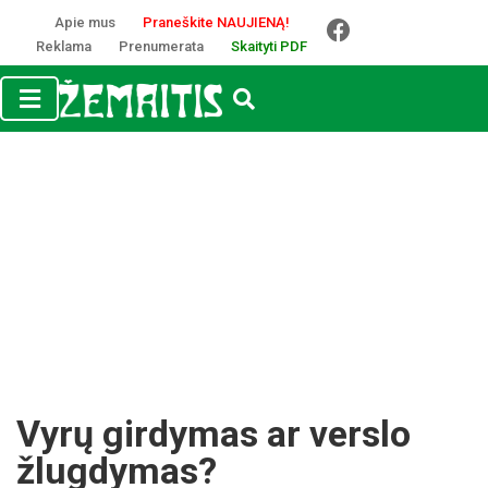
Apie mus
Praneškite NAUJIENĄ!
Reklama
Prenumerata
Skaityti PDF
Vyrų girdymas ar verslo
žlugdymas?