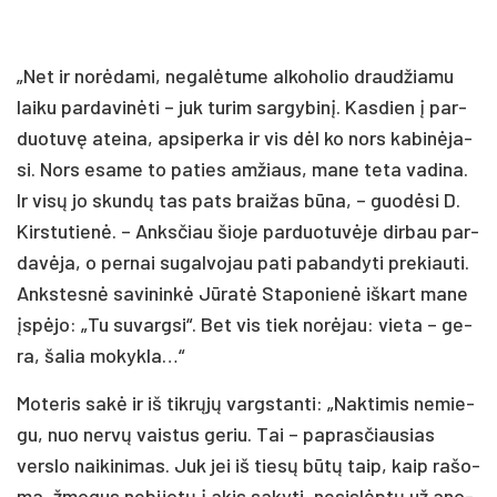
„Net ir no­rė­da­mi, ne­ga­lė­tu­me al­ko­ho­lio drau­džia­mu
lai­ku par­da­vi­nė­ti – juk tu­rim sar­gy­bi­nį. Kas­dien į par­
duo­tu­vę atei­na, ap­si­per­ka ir vis dėl ko nors ka­bi­nė­ja­
si. Nors esa­me to pa­ties am­žiaus, ma­ne te­ta va­di­na.
Ir vi­sų jo skun­dų tas pa­ts brai­žas bū­na, – guo­dė­si D.
Kirs­tu­tie­nė. – Anks­čiau šio­je par­duo­tu­vė­je dir­bau par­
da­vė­ja, o per­nai su­gal­vo­jau pa­ti pa­ban­dy­ti pre­kiau­ti.
Anks­tes­nė sa­vi­nin­kė Jū­ra­tė Sta­po­nie­nė iš­kart ma­ne
įspė­jo: „Tu su­varg­si“. Bet vis tiek no­rė­jau: vie­ta – ge­
ra, ša­lia mo­kyk­la…“
Mo­te­ris sa­kė ir iš tik­rų­jų vargs­tan­ti: „Nak­ti­mis ne­mie­
gu, nuo ner­vų vais­tus ge­riu. Tai – pa­pras­čiau­sias
vers­lo nai­ki­ni­mas. Juk jei iš tie­sų bū­tų taip, kaip ra­šo­
ma, žmo­gus ne­bi­jo­tų į akis sa­ky­ti, ne­si­slėp­tų už ano­