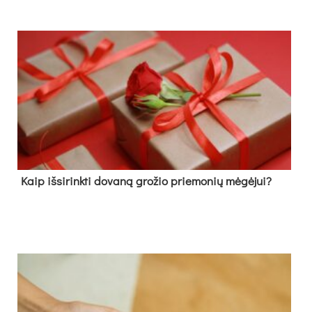
Kaip išsirinkti dovaną grožio priemonių mėgėjui?