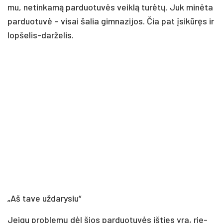
mu, ne­tin­ka­mą par­duo­tu­vės veik­lą tu­rė­tų. Juk mi­nė­ta
par­duo­tu­vė – vi­sai ša­lia gim­na­zi­jos. Čia pat įsi­kū­ręs ir
lop­še­lis-dar­že­lis.
„Aš ta­ve už­da­ry­siu“
Jei­gu pro­ble­mų dėl šios par­duo­tu­vės iš­ties yra, rie­