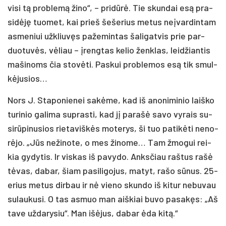
vi­si tą pro­ble­mą ži­no“, – pri­dū­rė. Tie skun­dai esą pra­
si­dė­ję tuo­met, kai prieš še­še­rius me­tus neį­var­din­tam
as­me­niui už­kliu­vęs pa­že­min­tas ša­li­gat­vis prie par­
duo­tu­vės, vė­liau – įreng­tas ke­lio ženk­las, lei­džian­tis
ma­ši­noms čia sto­vė­ti. Pas­kui pro­ble­mos esą tik smul­
kė­ju­sios…
Nors J. Sta­po­nie­nei sa­kė­me, kad iš ano­ni­mi­nio laiš­ko
tu­ri­nio ga­li­ma su­pras­ti, kad jį pa­ra­šė sa­vo vy­rais su­
si­rū­pi­nu­sios rie­ta­viš­kės mo­te­rys, ši tuo pa­ti­kė­ti ne­no­
rė­jo. „Jūs ne­ži­no­te, o mes ži­no­me… Tam žmo­gui rei­
kia gy­dy­tis. Ir vis­kas iš pa­vy­do. Anks­čiau raš­tus ra­šė
tė­vas, da­bar, šiam pa­si­li­go­jus, ma­tyt, ra­šo sū­nus. 25-
erius me­tus dir­bau ir nė vie­no skun­do iš ki­tur ne­bu­vau
su­lau­ku­si. O tas as­muo man aiš­kiai bu­vo pa­sa­kęs: „Aš
ta­ve už­da­ry­siu“. Man išė­jus, da­bar ėda ki­tą.“