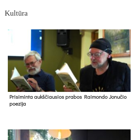
Kultūra
Pri­si­min­ta aukš­čiau­sios pra­bos Rai­mon­do Jo­nu­čio
poe­zi­ja