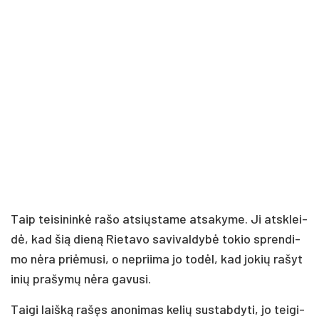
Taip tei­si­nin­kė ra­šo at­siųs­ta­me at­sa­ky­me. Ji at­sklei­
dė, kad šią die­ną Rie­ta­vo sa­vi­val­dy­bė to­kio spren­di­
mo nė­ra priė­mu­si, o ne­prii­ma jo to­dėl, kad jo­kių ra­šy­t
i­nių pra­šy­mų nė­ra ga­vu­si.
Tai­gi laiš­ką ra­šęs ano­ni­mas ke­lių su­stab­dy­ti, jo tei­gi­