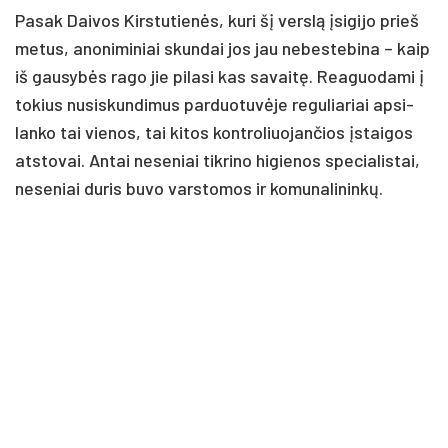
Pa­sak Dai­vos Kirs­tu­tie­nės, ku­ri šį vers­lą įsi­gi­jo prieš
me­tus, ano­ni­mi­niai skun­dai jos jau ne­bes­te­bi­na – kaip
iš gau­sy­bės ra­go jie pi­la­si kas sa­vai­tę. Rea­guo­da­mi į
to­kius nu­si­skun­di­mus par­duo­tu­vė­je re­gu­lia­riai ap­si­
lan­ko tai vie­nos, tai ki­tos kont­ro­liuo­jan­čios įstai­gos
at­sto­vai. An­tai ne­se­niai tik­ri­no hi­gie­nos spe­cia­lis­tai,
ne­se­niai du­ris bu­vo vars­to­mos ir ko­mu­na­li­nin­kų.