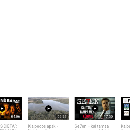
04:06
02:52
17:50
S DIETA“:
Klaipedos apsk. -
Se7en – kai tamsa
Kalb