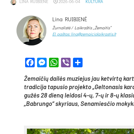
LINA RUIBIENĖ
2026-06-04
KULTŪRA
Lina RUIBIENĖ
Žurnalistė /
Laikraštis „Žemaitis“
El. paštas: lina@zemaiciolaikrastis.lt
Facebook
Messenger
WhatsApp
Viber
Share
Že­mai­čių dai­lės mu­zie­jus jau ket­vir­tą kar
tra­di­ci­ja ta­pu­sio pro­jek­to „Gel­to­na­sis ka­
gu­žės 28 die­ną lei­do­si 4-ų, 7-ų ir 8-ų kla­si
„Bab­run­go“ sky­riaus, Se­na­mies­čio mo­kyk­l