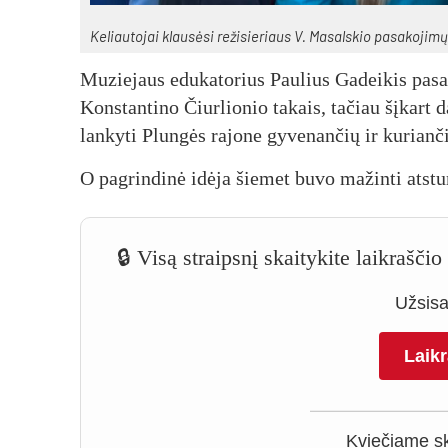
Ke­liau­to­jai klau­sė­si re­ži­sie­riaus V. Ma­sals­kio pa­sa­ko­ji­mų
Mu­zie­jaus edu­ka­to­rius Pau­lius Ga­dei­kis pa­sa­k
Kons­tan­ti­no Čiur­lio­nio ta­kais, ta­čiau šį­kart 
lan­ky­ti Plun­gės ra­jo­ne gy­ve­nan­čių ir ku­rian­č
O pa­grin­di­nė idė­ja šie­met bu­vo ma­žin­ti at­s
🔒 Visą straipsnį skaitykite laikrašči
Užsisak
Laik
Kviečiame ska