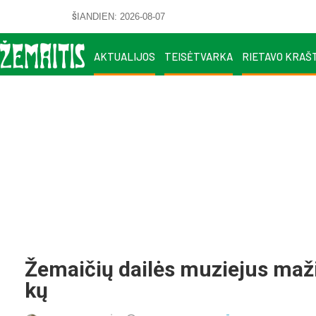
ŠIANDIEN: 2026-08-07
AKTUALIJOS
TEISĖTVARKA
RIETAVO KRAŠ
Že­mai­čių dai­lės mu­zie­jus ma­ž
kų