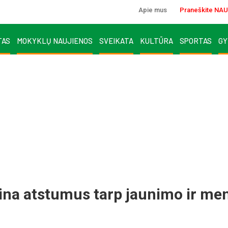
Apie mus
Praneškite NAU
TAS
MOKYKLŲ NAUJIENOS
SVEIKATA
KULTŪRA
SPORTAS
GY
i­na at­stu­mus tarp jau­ni­mo ir me­n