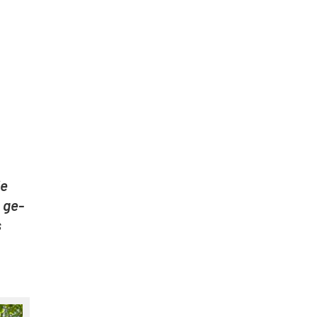
ie
s ge­
s