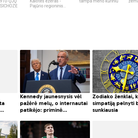
910-ŲJŲ
Kalotes ežeras -
tampa meno kūriniu
žema
PSICHOZĖ
Pajūrio regioninis...