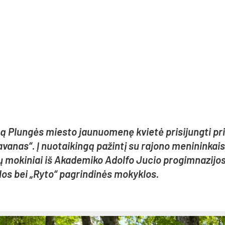
­tą Plun­gės mies­to jau­nuo­me­nę kvie­tė pri­si­jung­ti pr
ra­va­nas“. Į nuo­tai­kin­gą pa­žin­tį su ra­jo­no me­ni­nin­kai
ų mo­ki­niai iš Aka­de­mi­ko Adol­fo Ju­cio pro­gim­na­zi­jo
os bei „Ry­to“ pa­grin­di­nės mo­kyk­los.