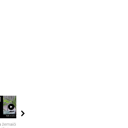
21:00
08:05
04:13
a žemaičių. Pietų
5 SENOVĖS
5 įdomūs faktai apie