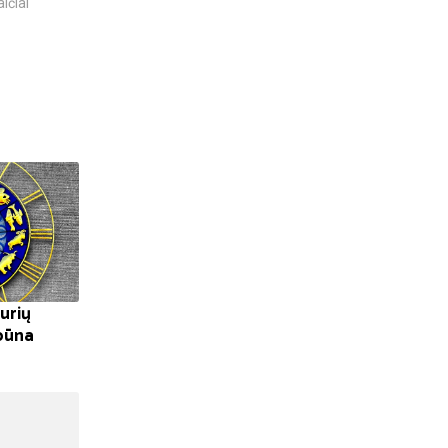
ičiai
TECHNOLOGIJOS,
„TikTok“: ką reiškia
KURIŲ...
pavadinimas ir ne tik