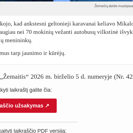
Žemaičių dailės muziejaus
o­jo, kad anks­tes­ni gel­to­nie­ji ka­ra­va­nai ke­lia­vo Mi­ka­l
dau­giau nei 70 mo­ki­nių ve­žan­ti au­to­bu­sų vilks­ti­nė iš­vy­
ių me­ni­nin­kų.
tu­mus tarp jau­ni­mo ir kūrėjų.
o „Žemaitis“ 2026 m. birželio 5 d. numeryje (Nr. 42
yti laikraštį galite čia:
raščio užsakymas ↗
ityti laikraščio PDF versiją: