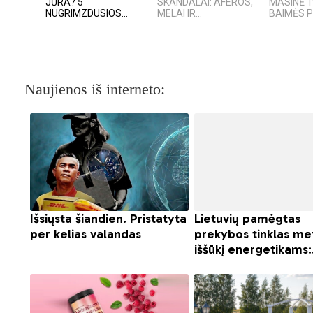
JŪRA? 5
SKANDALAI: AFEROS,
MASINĖ 1
NUGRIMZDUSIOS...
MELAI IR...
BAIMĖS 
Naujienos iš interneto: