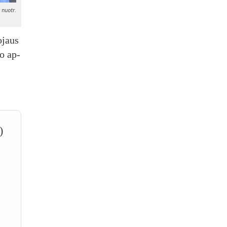
 nuotr.
o­jaus
ko ap­
)