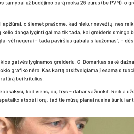
­mos tar­ny­bai už budė­ji­mo par­ą mo­ka 26 eu­rus (be PVM), o gr
 ap­žiū­rai, o šie­met pra­šo­me, kad nie­kur ne­vežtų, nes rei­
otą ke­lio dangą ly­gin­ti ga­li­ma tik ta­da, kai grei­de­ris smin­ga
a, vėl ne­ge­rai – ta­da pa­vir­šius ga­ba­lais lau­žo­mas“, – dė
ko­kios gatvės ly­gi­na­mos grei­de­riu, G. Do­mar­kas sakė daž­na
 to­kio gra­fi­ko nėra. Kas kartą at­si­žvel­gia­ma į esamą si­tua­c
atūrą bei kri­tu­lius.
pa­sa­ky­si, kad viens, du, trys – da­bar va­žiuo­kit. Rei­kia už­s
 ne­pa­tai­ko at­spėti orų, tad tie mūsų pla­nai nuei­na šu­niui an