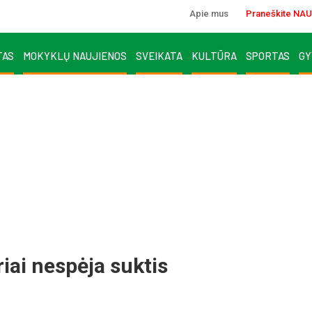
Apie mus
Praneškite NAU
TAS
MOKYKLŲ NAUJIENOS
SVEIKATA
KULTŪRA
SPORTAS
GY
riai nespėja suktis