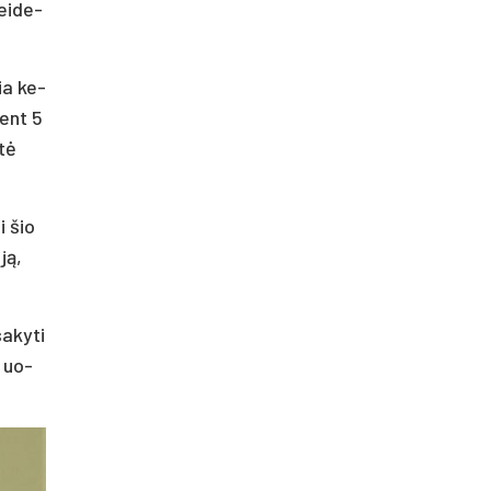
ei­de­
kia ke­
 bent 5
stė
i šio
iją,
a­ky­ti
t uo­