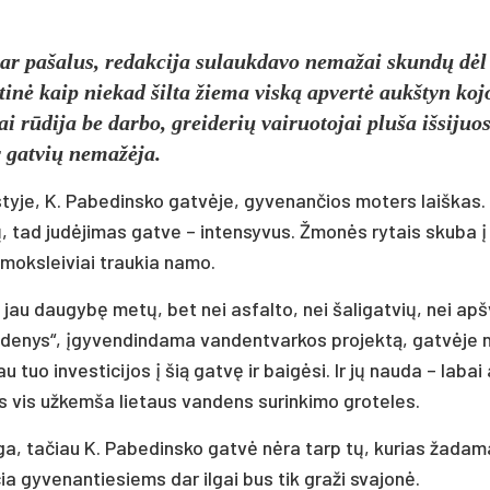
 pa­ša­lus, re­dak­ci­ja su­lauk­da­vo ne­ma­žai skundų dėl
­tinė kaip nie­kad šil­ta žie­ma viską ap­vertė aukš­tyn ko­j
i rūdi­ja be dar­bo, grei­de­rių vai­ruo­to­jai plu­ša iš­si­juo
 gat­vių ne­mažė­ja.
y­je, K. Pa­be­dins­ko gatvė­je, gy­ve­nan­čios mo­ters laiš­kas
 tad judė­ji­mas gat­ve – in­ten­sy­vus. Žmonės ry­tais sku­ba į
 moks­lei­viai trau­kia na­mo.
 jau dau­gybę metų, bet nei as­fal­to, nei ša­li­gat­vių, nei ap­šv
e­nys“, įgy­ven­din­da­ma van­dent­var­kos pro­jektą, gatvė­je 
au tuo in­ves­ti­ci­jos į šią gatvę ir baigė­si. Ir jų nau­da – la­bai 
s vis už­kem­ša lie­taus van­dens su­rin­ki­mo gro­te­les.
ga, ta­čiau K. Pa­be­dins­ko gatvė nėra tarp tų, ku­rias ža­da­m
as čia gy­ve­nan­tie­siems dar il­gai bus tik gra­ži sva­jonė.