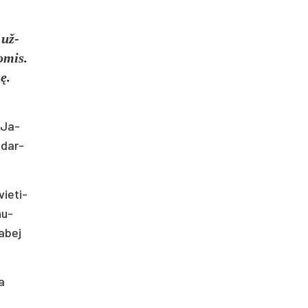
 už­
o­mis.
sę.
. Ja­
 dar­
ie­ti­
nu­
abe­j
a