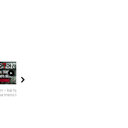
17:50
11:22
08:03
n – kai tamsa
Bezos secrets LT
ROSVELO ATEIVIO
a meno kūriniu
ISTORIJA: KAS
NUTIKO...