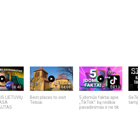
08:40
04:08
04:13
IS LIETUVIŲ
Best places to visit
5 įdomūs faktai apie
Se7e
NASA
Telsiai
„TikTok“: ką reiškia
tamp
AUTAS
pavadinimas ir ne tik