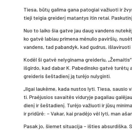
Tie­sa, būtų ga­li­ma ga­na pa­to­giai va­žiuo­ti ir žvy­
tie­ji tei­gia grei­derį ma­tan­tys itin re­tai. Pas­ku­t
Nuo to lai­ko šia gat­ve jau daug van­dens nu­tekė­jo.
ko gatvė la­biau pri­me­na mėnu­lio pa­vir­šių, nu­sėtą
van­dens, tad pa­ban­dyk, kad gud­rus, iš­la­vi­ruo­t
Kodėl ši gatvė ne­ly­gi­na­ma grei­de­riu, „Že­mai­tis“ 
iš­gir­do, kad da­bar K. Pa­be­dins­ko gatvė turėtų at­
grei­de­ris šeš­ta­dienį ją turė­jo nu­ly­gin­ti.
„Il­gai laukė­me, ka­da nu­stos ly­ti. Tie­sa, sau­sio 
ti. Praė­ju­sios sa­vaitės vi­du­ry­je pa­ga­liau galė­jau
dienį ir šeš­ta­dienį. Turė­jo va­žiuo­ti ir jūsų mi­ni
ir pri­dūrė: – Va­kar, kai pra­dėjo vėl ly­ti, man aša­
Pa­sak jo, šie­met si­tua­ci­ja – iš­ties ab­sur­diš­ka.