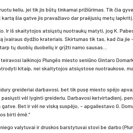
ruo­tu ke­liu, jei tik jis būtų tin­ka­mai pri­žiū­ri­mas. Tik čia gy­v
inį kartą šia gat­ve jis pra­va­žia­vo dar pra­ėju­sių metų lapk­ritį
 Ir iš skai­ty­to­jos at­si­ųstų nuo­traukų ma­ty­ti, jog K. Pa­be
 įvai­raus dyd­žio kra­te­riais. Skir­tu­mas tik tas, kad čia jie – 
i tarp tų duo­bių duo­be­lių ir grįžti na­mo sau­sas…
tei­ra­vo­si lai­ki­no­jo Plungės mies­to se­niū­no Gin­ta­ro Do­mar­k
ro­dy­ti ki­taip, nei skai­ty­to­jos at­si­ųsto­se nuo­trau­ko­se, m
vi­du­ry grei­de­riai dar­ba­vo­si, bet tik pusę mies­to spėjo ap­va
 pa­si­ųsti vėl ly­gin­ti grei­de­riu. Dar­ba­vo­si ket­vir­ta­dienį, pe
­ma gat­ve. Bet ir vėl ne viską su­spėjo, – ap­gai­les­ta­vo G. Do­
ros bir­ti ėmė.“
 Snie­go va­ly­tu­vai ir drus­kos bars­ty­tu­vai sto­vi be dar­bo (Pl