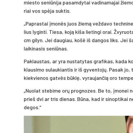
mies­to se­niū­ni­ja pa­sam­dy­tai va­di­na­ma­jai žie
riai vos spėja su­ktis.
„Pap­ras­tai įmonės juos žiemą vež­da­vo tech­ni­nei
lius ly­gin­ti. Tie­sa, koją ki­ša lie­tin­gi orai. Žvy­ru
cm gi­lyn. Jei dau­giau, košė iš dan­gos liks. Jei šąl
lai­ki­na­sis se­niū­nas.
Pak­laus­tas, ar yra nu­sta­ty­tas gra­fi­kas, ka­da 
klau­si­mo su­lau­kian­tis ir iš gy­ven­tojų. Pa­sak jo,
kiek­vie­nos gatvės būklę, vy­rau­jan­čią oro tem­pe­r
„Nuo­lat ste­bi­me orų pro­gno­zes. Be to, įmo­nei ne­
prie­š dvi ar tris die­nas. Būna, kad ir si­nop­ti­kai
de­gos.“