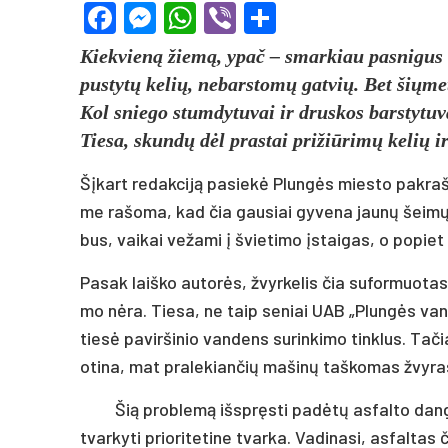
Facebook
Messenger
WhatsApp
Viber
Share
Kiek­vieną žiemą, ypač – smar­kiau pa­sni­gus ar
pus­tytų ke­lių, ne­bars­tomų gat­vių. Bet šių­me
Kol snie­go stum­dy­tu­vai ir drus­kos bars­ty­tu­va
Tie­sa, skundų dėl pra­stai pri­žiū­rimų ke­lių ir
Šįkart re­dak­ciją pa­siekė Plungės mies­to pa­kraš­t
me ra­šo­ma, kad čia gau­siai gy­ve­na jaunų šeimų,
bus, vai­kai ve­ža­mi į švie­ti­mo įstai­gas, o po­piet
Pa­sak laiš­ko au­torės, žvyr­ke­lis čia su­for­muo­tas
mo nėra. Tie­sa, ne taip se­niai UAB „Plungės van­d
tiesė pa­vir­ši­nio van­dens su­rin­ki­mo tink­lus. Ta­či
o­ti­na, mat pra­le­kian­čių ma­šinų taš­ko­mas žvy­ra
Šią pro­blemą išspręs­ti pa­dėtų as­fal­to dan­
tvar­ky­ti prio­ri­te­ti­ne tvar­ka. Va­di­na­si, as­fal­t