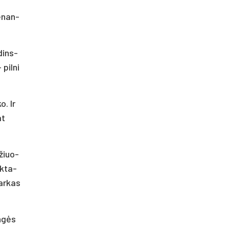
e­nan­
.
­dins­
pil­ni
o. Ir
at
­žiuo­
nk­ta­
mar­kas
ungės