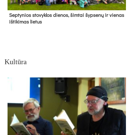
Sep­ty­nios sto­vyk­los die­nos, šim­tai šyp­se­nų ir vie­nas
iš­ti­ki­mas lie­tus
Kultūra