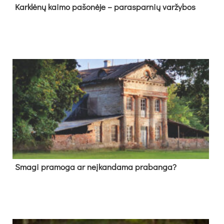
Kark­lė­nų kai­mo pa­šo­nė­je – pa­ras­par­nių var­žy­bos
Sma­gi pra­mo­ga ar neį­kan­da­ma pra­ban­ga?