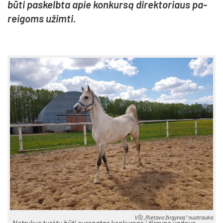
bū­ti pa­skelb­ta apie kon­kur­są di­rek­to­riaus pa­
rei­goms užim­ti.
VŠĮ „Rietavo žirgynas“ nuotrauka
Netrukus turėtų būti surengtas konkursas į žirgyno vadovo