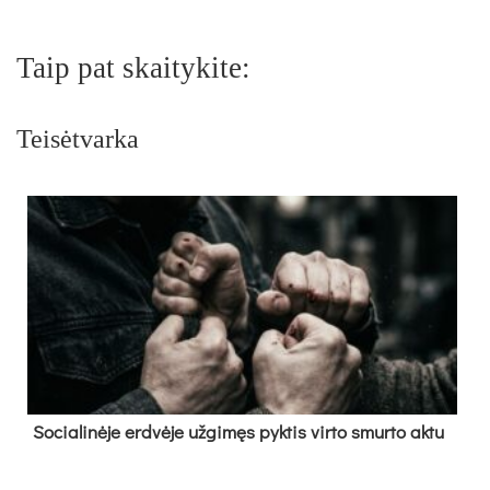
Taip pat skaitykite:
Teisėtvarka
So­cia­li­nė­je erd­vė­je už­gi­męs pyk­tis vir­to smur­to ak­tu