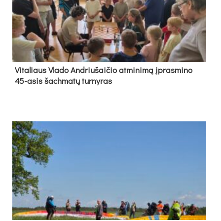
Vi­ta­liaus Vla­do And­riu­šai­čio at­mi­ni­mą įpras­mi­no
45-asis šach­ma­tų tur­ny­ras