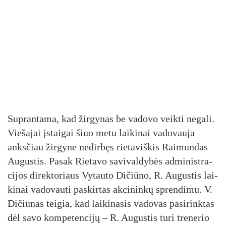
Sup­ran­ta­ma, kad žir­gy­nas be va­do­vo veik­ti ne­ga­li.
Vie­ša­jai įstai­gai šiuo me­tu lai­ki­nai va­do­vau­ja
anks­čiau žir­gy­ne ne­dir­bęs rie­ta­viš­kis Rai­mun­das
Au­gus­tis. Pa­sak Rie­ta­vo sa­vi­val­dy­bės ad­mi­nist­ra­
ci­jos di­rek­to­riaus Vy­tau­to Di­čiū­no, R. Au­gus­tis lai­
ki­nai va­do­vau­ti pa­skir­tas ak­ci­nin­kų spren­di­mu. V.
Di­čiū­nas tei­gia, kad lai­ki­na­sis va­do­vas pa­si­rink­tas
dėl sa­vo kom­pe­ten­ci­jų – R. Au­gus­tis tu­ri tre­ne­rio