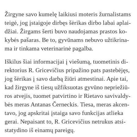
Žir­gy­ne sa­vo ku­me­lę lai­kiu­si mo­te­ris žur­na­lis­tams
tei­gė, jog įstai­go­je dir­bęs šė­ri­kas dir­bo la­bai ap­lai­
džiai. Žir­gams šer­ti bu­vo nau­do­ja­mas pra­stos ko­
ky­bės pa­ša­ras. Be to, gy­vū­nams ne­bu­vo už­tik­ri­na­
ma ir tin­ka­ma ve­te­ri­na­ri­nė pa­gal­ba.
Iš­ki­lus šiai in­for­ma­ci­jai į vie­šu­mą, tuo­me­ti­nis di­
rek­to­rius R. Gri­ce­vi­čius pri­pa­ži­no pa­ts pa­ste­bė­jęs,
jog šė­ri­kas į sa­vo dar­bą žiū­ri at­mes­ti­nai. Apie tai,
kad žir­gy­ne iš tie­sų už­fik­suo­tas gy­vū­no ne­prie­žiū­
ros at­ve­jis, tuo­met pa­tvir­ti­no ir Rie­ta­vo sa­vi­val­dy­
bės me­ras An­ta­nas Čer­nec­kis. Tie­sa, me­ras ak­cen­
ta­vo, jog ap­skri­tai įstai­ga sa­vo funk­ci­jas at­lie­ka
ge­rai. Ne­pai­sant to, R. Gri­ce­vi­čius ne­tru­kus at­si­
sta­ty­di­no iš ei­na­mų pa­rei­gų.