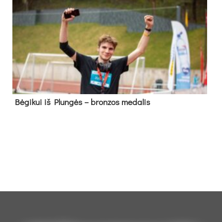
Bė­gi­kui iš Plun­gės – bron­zos me­da­lis