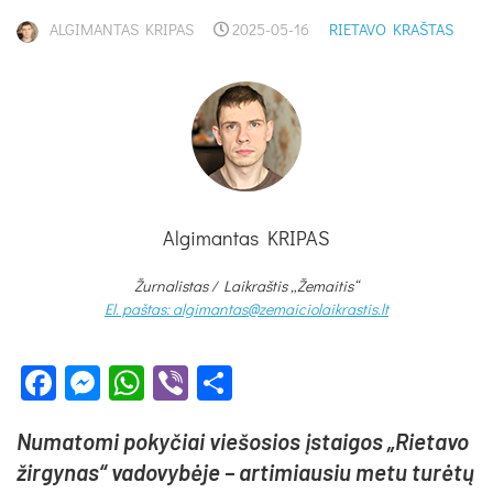
ALGIMANTAS KRIPAS
2025-05-16
RIETAVO KRAŠTAS
Algimantas KRIPAS
Žurnalistas / Laikraštis „Žemaitis“
El. paštas: algimantas@zemaiciolaikrastis.lt
Facebook
Messenger
WhatsApp
Viber
Share
Nu­ma­to­mi po­ky­čiai vie­šo­sios įstai­gos „Rie­ta­vo
žir­gy­nas“ va­do­vy­bė­je – ar­ti­miau­siu me­tu tu­rė­tų