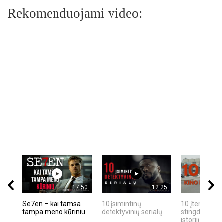
Rekomenduojami video:
17:50
12:25
Se7en – kai tamsa
10 įsimintinų
10 įtemptų, k
tampa meno kūriniu
detektyvinių serialų
stingdančių k
istorijų