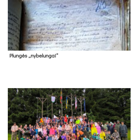
Plun­gės „ny­be­lun­gai“