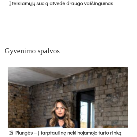
Į tei­sia­mų­jų suo­lą at­ve­dė drau­go vai­šin­gu­mas
Gyvenimo spalvos
Iš Plungės – į tarptautinę nekilnojamojo turto rinką