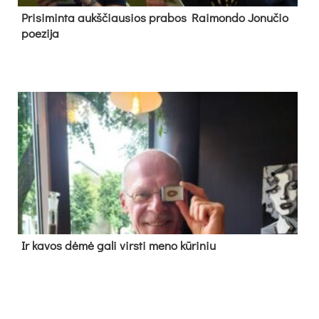
Pri­si­min­ta aukš­čiau­sios pra­bos Rai­mon­do Jo­nu­čio
poe­zi­ja
Ir ka­vos dė­mė ga­li virs­ti me­no kū­ri­niu