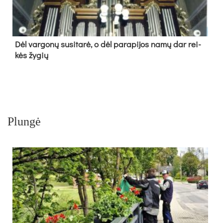
Dėl var­go­nų su­si­ta­rė, o dėl pa­ra­pi­jos na­mų dar rei­
kės žy­gių
Plungė