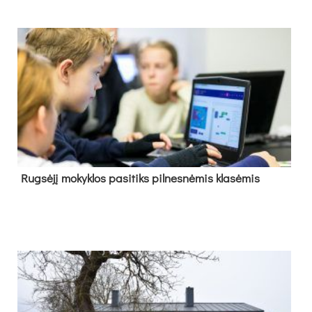
Rug­sė­jį mo­kyk­los pa­si­tiks pil­nes­nė­mis kla­sė­mis