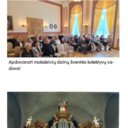
Ap­do­va­no­ti moks­lei­vių dai­nų šven­tės ko­lek­ty­vų va­
do­vai