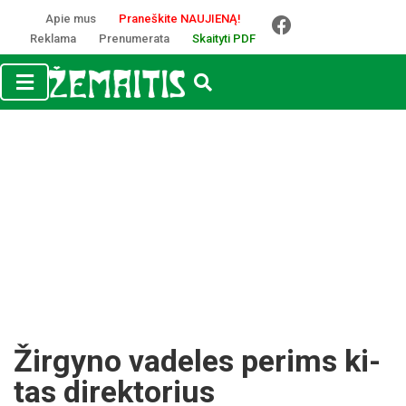
Apie mus
Praneškite NAUJIENĄ!
Reklama
Prenumerata
Skaityti PDF
Žir­gy­no va­de­les pe­rims ki­
tas di­rek­to­rius