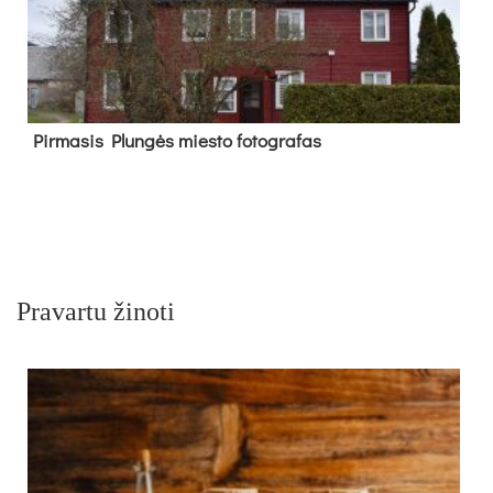
Pir­ma­sis Plun­gės mies­to fo­tog­ra­fas
Pravartu žinoti