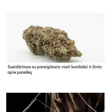
Su­si­dū­ri­mas su pa­rei­gū­nais: ras­ti kvai­ša­lai ir ži­nia
apie paieš­ką