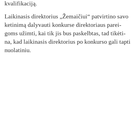
kva­li­fi­ka­ci­ją.
Lai­ki­na­sis di­rek­to­rius „Že­mai­čiui“ pa­tvir­ti­no sa­vo
ke­ti­ni­mą da­ly­vau­ti kon­kur­se di­rek­to­riaus pa­rei­
goms užim­ti, kai tik jis bus pa­skelb­tas, tad ti­kė­ti­
na, kad lai­ki­na­sis di­rek­to­rius po kon­kur­so ga­li tap­ti
nuo­la­ti­niu.