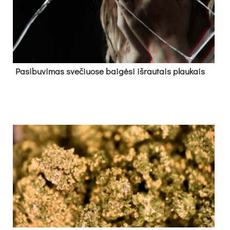
Pa­si­bu­vi­mas sve­čiuo­se bai­gė­si iš­rau­tais plau­kais