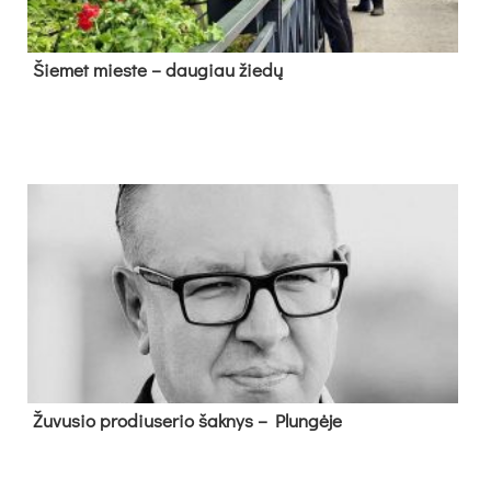
Šie­met mies­te – dau­giau žie­dų
Žu­vu­sio pro­diu­se­rio šak­nys – Plun­gė­je