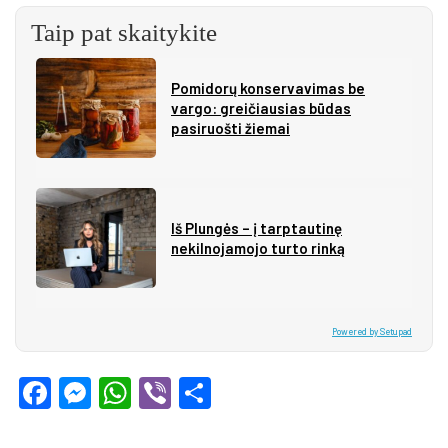
Taip pat skaitykite
Pomidorų konservavimas be
vargo: greičiausias būdas
pasiruošti žiemai
Iš Plungės – į tarptautinę
nekilnojamojo turto rinką
Powered by Setupad
Facebook
Messenger
WhatsApp
Viber
Share