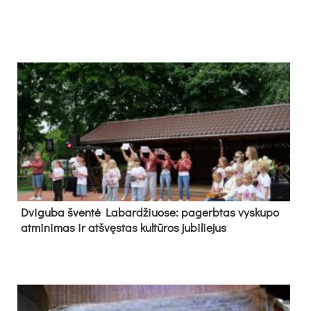
Dvi­gu­ba šven­tė La­bar­džiuo­se: pa­gerb­tas vys­ku­po
at­mi­ni­mas ir at­švęs­tas kul­tū­ros ju­bi­lie­jus