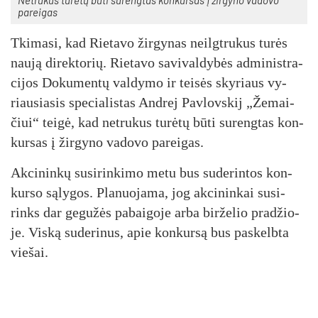
pareigas
Tki­ma­si, kad Rie­ta­vo žir­gy­nas neilgt­ru­kus tu­rės
nau­ją di­rek­to­rių. Rie­ta­vo sa­vi­val­dy­bės ad­mi­nist­ra­
ci­jos Do­ku­men­tų val­dy­mo ir tei­sės sky­riaus vy­
riau­sia­sis spe­cia­lis­tas And­rej Pav­lovs­kij „Že­mai­
čiui“ tei­gė, kad ne­tru­kus tu­rė­tų bū­ti su­reng­tas kon­
kur­sas į žir­gy­no va­do­vo pa­rei­gas.
Ak­ci­nin­kų su­si­rin­ki­mo me­tu bus su­de­rin­tos kon­
kur­so są­ly­gos. Pla­nuo­ja­ma, jog ak­ci­nin­kai su­si­
rinks dar ge­gu­žės pa­bai­go­je ar­ba bir­že­lio pra­džio­
je. Vis­ką su­de­ri­nus, apie kon­kur­są bus pa­skelb­ta
vie­šai.