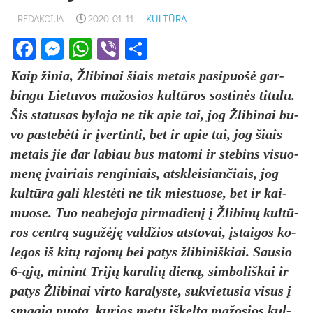
REDAKCIJA
2020-01-11
KULTŪRA
Facebook
Messenger
WhatsApp
Viber
Share
Kaip ži­nia, Žli­bi­nai šiais me­tais pa­si­puo­šė gar­
bin­gu Lie­tu­vos ma­žo­sios kul­tū­ros sos­ti­nės ti­tu­lu.
Šis sta­tu­sas by­lo­ja ne tik apie tai, jog Žli­bi­nai bu­
vo pa­ste­bė­ti ir įver­tin­ti, bet ir apie tai, jog šiais
me­tais jie dar la­biau bus ma­to­mi ir ste­bins vi­suo­
me­nę įvai­riais ren­gi­niais, at­sklei­sian­čiais, jog
kul­tū­ra ga­li kles­tė­ti ne tik mies­tuo­se, bet ir kai­
muo­se. Tuo nea­be­jo­ja pir­ma­die­nį į Žli­bi­nų kul­tū­
ros cent­rą su­gu­žė­ję val­džios at­sto­vai, įstai­gos ko­
le­gos iš ki­tų ra­jo­nų bei pa­tys žli­bi­niš­kiai. Sau­sio
6-ąją, mi­nint Tri­jų ka­ra­lių die­ną, sim­bo­liš­kai ir
pa­tys Žli­bi­nai vir­to ka­ra­lys­te, su­kvie­tu­sia vi­sus į
sma­gią puo­tą, ku­rios me­tu iš­kel­ta ma­žo­sios kul­