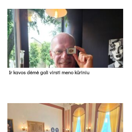
Ir ka­vos dė­mė ga­li virs­ti me­no kū­ri­niu