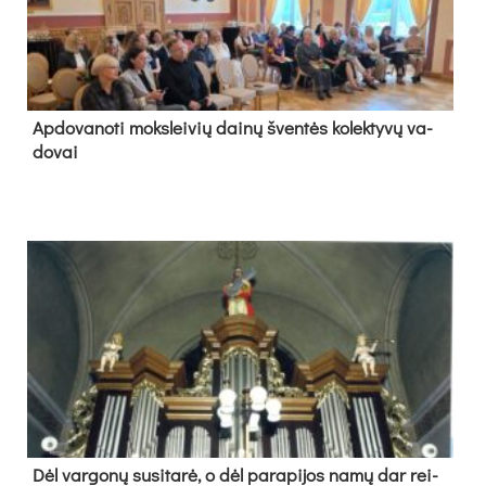
Ap­do­va­no­ti moks­lei­vių dai­nų šven­tės ko­lek­ty­vų va­
do­vai
Dėl var­go­nų su­si­ta­rė, o dėl pa­ra­pi­jos na­mų dar rei­