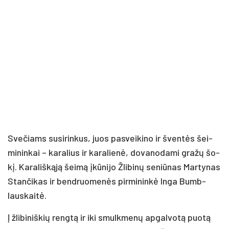
Sve­čiams su­si­rin­kus, juos pa­svei­ki­no ir šven­tės šei­
mi­nin­kai – ka­ra­lius ir ka­ra­lie­nė, do­va­no­da­mi gra­žų šo­
kį. Ka­ra­liš­ką­ją šei­mą įkū­ni­jo Žli­bi­nų se­niū­nas Mar­ty­nas
Stan­či­kas ir bend­ruo­me­nės pir­mi­nin­kė In­ga Bumb­
laus­kai­tė.
Į žli­bi­niš­kių reng­tą ir iki smulk­me­nų ap­gal­vo­tą puo­tą