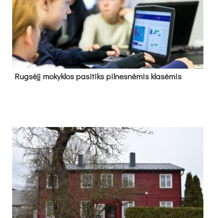
Rug­sė­jį mo­kyk­los pa­si­tiks pil­nes­nė­mis kla­sė­mis