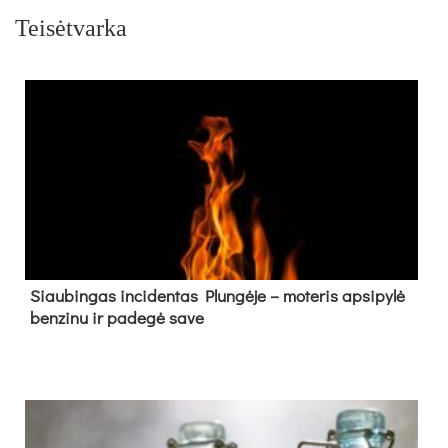
Teisėtvarka
Siau­bin­gas in­ci­den­tas Plun­gė­je – mo­te­ris ap­si­py­lė
ben­zi­nu ir pa­de­gė sa­ve