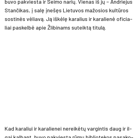
bu­vo pa­kvies­ta ir Sei­mo na­rių. Vie­nas iš jų – And­rie­jus
Stan­či­kas, į sa­lę įne­šęs Lie­tu­vos ma­žo­sios kul­tū­ros
sos­ti­nės vė­lia­vą. Ją iš­kė­lę ka­ra­lius ir ka­ra­lie­nė ofi­cia­
liai pa­skel­bė apie Žli­bi­nams su­teik­tą ti­tu­lą.
Kad ka­ra­liui ir ka­ra­lie­nei ne­rei­kė­tų var­gin­tis daug ir il­
gai kal­bant, bu­vo pa­kvies­ta rū­mų bib­lio­te­kos pa­sa­ko­