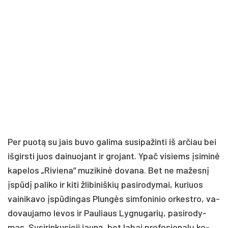
Per puo­tą su jais bu­vo ga­li­ma su­si­pa­žin­ti iš ar­čiau bei
iš­girs­ti juos dai­nuo­jant ir gro­jant. Ypač vi­siems įsi­mi­nė
ka­pe­los „Ri­vie­na“ mu­zi­ki­nė do­va­na. Bet ne ma­žes­nį
įspū­dį pa­li­ko ir ki­ti žli­bi­niš­kių pa­si­ro­dy­mai, ku­riuos
vai­ni­ka­vo įspū­din­gas Plun­gės sim­fo­ni­nio or­kest­ro, va­
do­vau­ja­mo Ie­vos ir Pau­liaus Lyg­nu­ga­rių, pa­si­ro­dy­
mas. Su­si­rin­ku­sie­ji jau­ną, bet la­bai pro­fe­sio­na­lų ko­