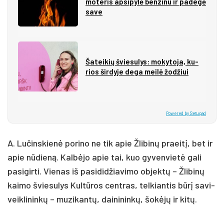
mo­te­ris ap­si­py­lė ben­zi­nu ir pa­de­gė
sa­ve
Ša­tei­kių švie­su­lys: mo­ky­to­ja, ku­
rios šir­dy­je de­ga mei­lė žo­džiui
Powered by Setupad
A. Lu­čins­kie­nė po­ri­no ne tik apie Žli­bi­nų praei­tį, bet ir
apie nū­die­ną. Kal­bė­jo apie tai, kuo gy­ven­vie­tė ga­li
pa­si­gir­ti. Vie­nas iš pa­si­di­džia­vi­mo ob­jek­tų – Žli­bi­nų
kai­mo švie­su­lys Kul­tū­ros cent­ras, tel­kian­tis bū­rį sa­vi­
veik­li­nin­kų – mu­zi­kan­tų, dai­ni­nin­kų, šo­kė­jų ir ki­tų.