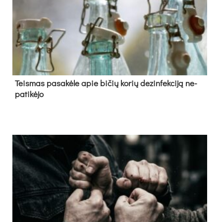
Teis­mas pa­sa­kė­le apie bi­čių ko­rių de­zin­fek­ci­ją ne­
pa­ti­kė­jo