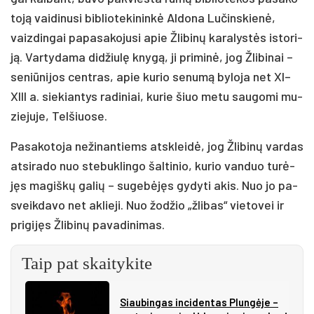
to­ją vai­di­nu­si bib­lio­te­ki­nin­kė Al­do­na Lu­čins­kie­nė,
vaiz­din­gai pa­pa­sa­ko­ju­si apie Žli­bi­nų ka­ra­lys­tės is­to­ri­
ją. Var­ty­da­ma di­džiu­lę kny­gą, ji pri­mi­nė, jog Žli­bi­nai –
se­niū­ni­jos cent­ras, apie ku­rio se­nu­mą by­lo­ja net XI–
XIII a. sie­kian­tys ra­di­niai, ku­rie šiuo me­tu sau­go­mi mu­
zie­ju­je, Tel­šiuo­se.
Pa­sa­ko­to­ja ne­ži­nan­tiems at­sklei­dė, jog Žli­bi­nų var­das
at­si­ra­do nuo ste­buk­lin­go šal­ti­nio, ku­rio van­duo tu­rė­
jęs ma­giš­kų ga­lių – su­ge­bė­jęs gy­dy­ti akis. Nuo jo pa­
sveik­da­vo net ak­lie­ji. Nuo žo­džio „žli­bas“ vie­to­vei ir
pri­gi­jęs Žli­bi­nų pa­va­di­ni­mas.
Taip pat skaitykite
Siau­bin­gas in­ci­den­tas Plun­gė­je –