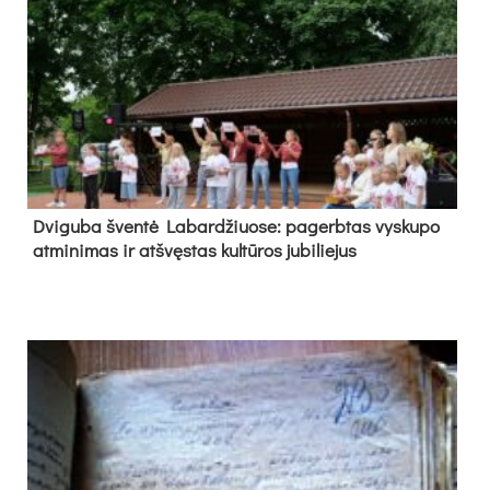
Dvi­gu­ba šven­tė La­bar­džiuo­se: pa­gerb­tas vys­ku­po
at­mi­ni­mas ir at­švęs­tas kul­tū­ros ju­bi­lie­jus