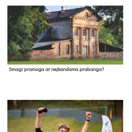
Sma­gi pra­mo­ga ar neį­kan­da­ma pra­ban­ga?