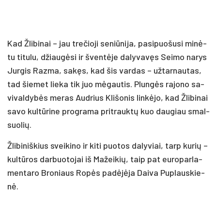
Kad Žli­bi­nai – jau tre­čio­ji se­niū­ni­ja, pa­si­puo­šu­si mi­nė­
tu ti­tu­lu, džiau­gė­si ir šven­tė­je da­ly­va­vęs Sei­mo na­rys
Jur­gis Raz­ma, sa­kęs, kad šis var­das – už­tar­nau­tas,
tad šie­met lie­ka tik juo mė­gau­tis. Plun­gės ra­jo­no sa­
vi­val­dy­bės me­ras Aud­rius Kli­šo­nis lin­kė­jo, kad Žli­bi­nai
sa­vo kul­tū­ri­ne pro­gra­ma pri­trauk­tų kuo dau­giau smal­
suo­lių.
Žli­bi­niš­kius svei­ki­no ir ki­ti puo­tos da­ly­viai, tarp ku­rių –
kul­tū­ros dar­buo­to­jai iš Ma­žei­kių, taip pat eu­ro­par­la­
men­ta­ro Bro­niaus Ro­pės pa­dė­jė­ja Dai­va Pup­laus­kie­
nė.