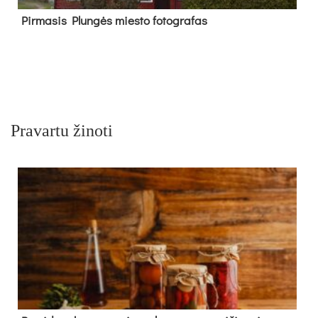
Pir­ma­sis Plun­gės mies­to fo­tog­ra­fas
Pravartu žinoti