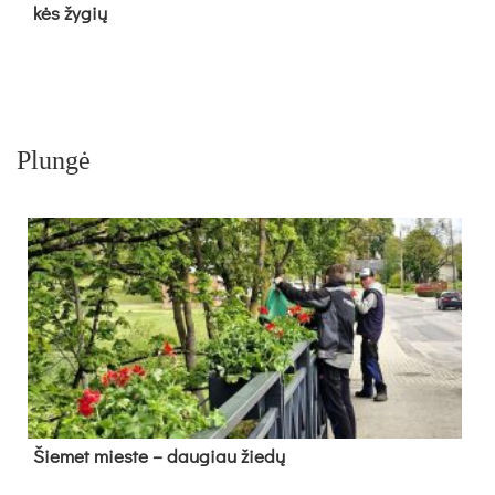
kės žy­gių
Plungė
Šie­met mies­te – dau­giau žie­dų