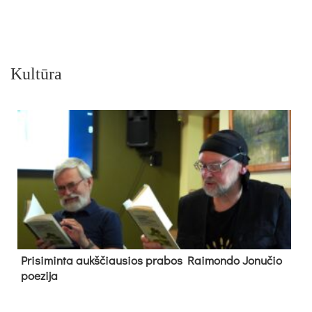
Kultūra
Pri­si­min­ta aukš­čiau­sios pra­bos Rai­mon­do Jo­nu­čio
poe­zi­ja