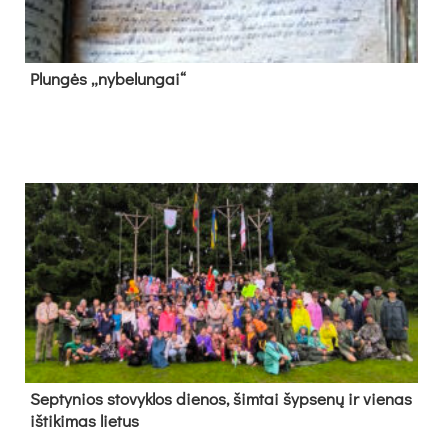
Plun­gės „ny­be­lun­gai“
Sep­ty­nios sto­vyk­los die­nos, šim­tai šyp­se­nų ir vie­nas
iš­ti­ki­mas lie­tus