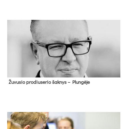
Žu­vu­sio pro­diu­se­rio šak­nys – Plun­gė­je