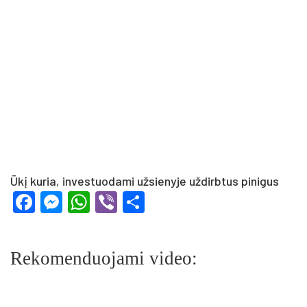
Ūkį kuria, investuodami užsienyje uždirbtus pinigus
Facebook
Messenger
WhatsApp
Viber
Share
Rekomenduojami video: