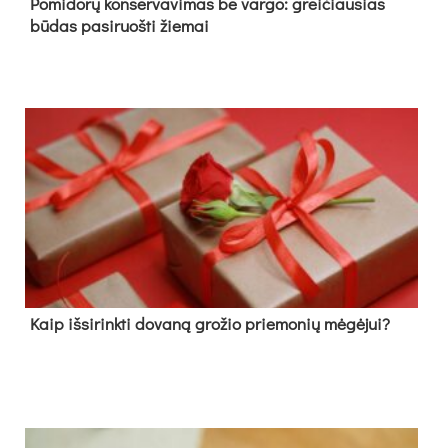
Pomidorų konservavimas be vargo: greičiausias
būdas pasiruošti žiemai
Kaip išsirinkti dovaną grožio priemonių mėgėjui?