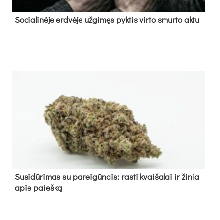
So­cia­li­nė­je erd­vė­je už­gi­męs pyk­tis vir­to smur­to ak­tu
Su­si­dū­ri­mas su pa­rei­gū­nais: ras­ti kvai­ša­lai ir ži­nia
apie paieš­ką