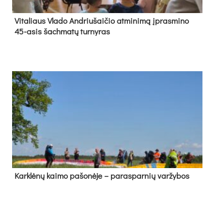
Vi­ta­liaus Vla­do And­riu­šai­čio at­mi­ni­mą įpras­mi­no
45-asis šach­ma­tų tur­ny­ras
Kark­lė­nų kai­mo pa­šo­nė­je – pa­ras­par­nių var­žy­bos