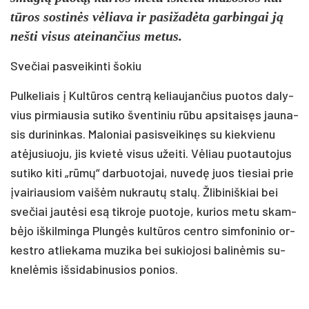
tū­ros sos­ti­nės vė­lia­va ir pa­si­ža­dė­ta gar­bin­gai ją
ne­šti vi­sus atei­nan­čius me­tus.
Sve­čiai pa­svei­kin­ti šo­kiu
Pul­ke­liais į Kul­tū­ros cent­rą ke­liau­jan­čius puo­tos da­ly­
vius pir­miau­sia su­ti­ko šven­ti­niu rū­bu ap­si­tai­sęs jau­na­
sis du­ri­nin­kas. Ma­lo­niai pa­si­svei­ki­nęs su kiek­vie­nu
atė­ju­siuo­ju, jis kvie­tė vi­sus užei­ti. Vė­liau puo­tau­to­jus
su­ti­ko ki­ti „rū­mų“ dar­buo­to­jai, nu­ve­dę juos tie­siai prie
įvai­riau­siom vai­šėm nu­krau­tų sta­lų. Žli­bi­niš­kiai bei
sve­čiai jau­tė­si esą tik­ro­je puo­to­je, ku­rios me­tu skam­
bė­jo iš­kil­min­ga Plun­gės kul­tū­ros cent­ro sim­fo­ni­nio or­
kest­ro at­lie­ka­ma mu­zi­ka bei su­kio­jo­si ba­li­nė­mis su­
kne­lė­mis iš­si­da­bi­nu­sios po­nios.