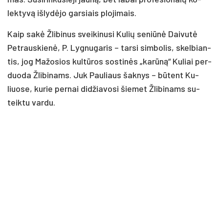
lek­ty­vą iš­ly­dė­jo gar­siais plo­ji­mais.
Kaip sa­kė Žli­bi­nus svei­ki­nu­si Ku­lių se­niū­nė Dai­vu­tė
Pet­raus­kie­nė, P. Lyg­nu­ga­ris – tar­si sim­bo­lis, skel­bian­
tis, jog Ma­žo­sios kul­tū­ros sos­ti­nės „ka­rū­ną“ Ku­liai per­
duo­da Žli­bi­nams. Juk Pau­liaus šak­nys – bū­tent Ku­
liuo­se, ku­rie per­nai di­džia­vo­si šie­met Žli­bi­nams su­
teik­tu var­du.