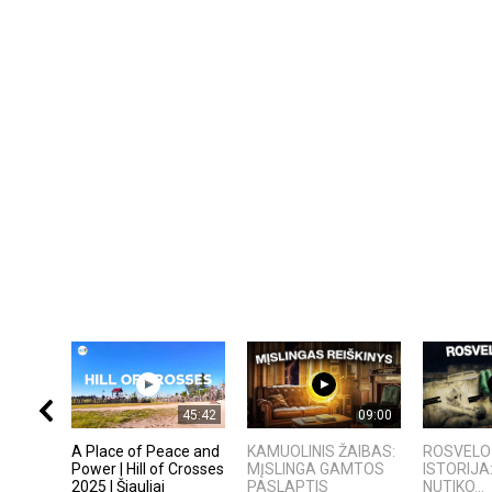
45:42
09:00
A Place of Peace and
KAMUOLINIS ŽAIBAS:
ROSVELO 
Power | Hill of Crosses
MĮSLINGA GAMTOS
ISTORIJA
2025 | Šiauliai
PASLAPTIS
NUTIKO...