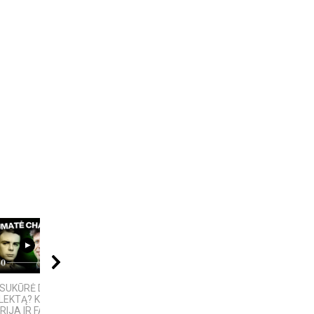
07:18
04:13
02:02
SUKŪRĖ DIRBTINĮ
5 įdomūs faktai apie
Žemaitija
LEKTĄ? KILMĖS
„TikTok“: ką reiškia
RIJA IR FAKTAI
pavadinimas ir ne tik