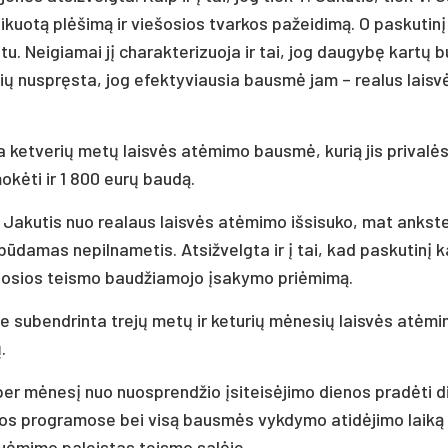
li­fi­kuotą plėšimą ir vie­šo­sios tvar­kos pa­žei­dimą. O pa­sku­tinį
u. Nei­gia­mai jį cha­rak­te­ri­zuo­ja ir tai, jog dau­gybę kartų 
s­čių nu­spręsta, jog efek­ty­viau­sia bausmė jam – rea­lus lais
­ta ket­ve­rių metų laisvės at­ėmi­mo bausmė, ku­rią jis pri­valė
­mokė­ti ir 1 800 eurų baudą.
. Ja­ku­tis nuo rea­laus laisvės at­ėmi­mo iš­si­su­ko, mat anks­te
 būda­mas ne­pil­na­me­tis. At­siž­velg­ta ir į tai, kad pa­sku­tinį 
9-osios teis­mo baud­žia­mo­jo įsa­ky­mo pri­ėmimą.
s­ne su­bend­rin­ta trejų metų ir ke­tu­rių mėne­sių laisvės at­ėmi
.
per mėnesį nuo nuo­sprend­žio įsi­teisė­ji­mo die­nos pra­dėti di
ai­sos pro­gra­mo­se bei visą bausmės vyk­dy­mo ati­dėji­mo laiką
su­ėmi­mo pa­leis­tas teis­mo salė­je.