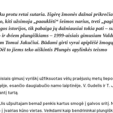
­ku pro­tu re­tai su­ta­ria. Išgėrę žmonės daž­nai pri­kre­čia
o, ki­ti už­si­mo­ja „paauklė­ti“ šei­mos na­rius, tre­ti „pa­
os is­to­ri­jos, tik pa­bai­ga jų daž­niau­siai to­kia pa­ti – su
ko ir dviem plun­giš­kiams – 1999-ai­siais gi­mu­siam Val­d
niam To­mui Ja­ku­čiui. Būda­mi gir­ti vy­rai api­plėšė žmogų,
ėl to jiems te­ko aiš­kin­tis Plungės apy­linkės teis­mo
ai­siais gi­musį vy­riškį už­fik­suo­tas vėlų pra­ėju­sių metų lie­p
je, esan­čio dau­gia­bu­čio na­mo laip­tinė­je, V. Gu­de­lis ir T. 
santį turtą.
s. Jis už­pul­ta­jam be­maž pen­kis kar­tus smogė į gal­vos sritį.
o į įvai­rias kūno vie­tas. Veik­da­mi kaip bend­ri­nin­kai plun­giš­k