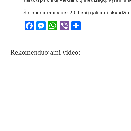
Šis nuo­spren­dis per 20 dienų ga­li būti skund­žia­
Facebook
Messenger
WhatsApp
Viber
Share
Rekomenduojami video: