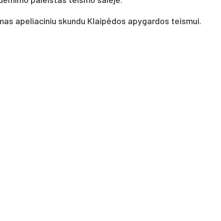
mas ape­lia­ci­niu skun­du Klaipė­dos apy­gar­dos teis­mui.