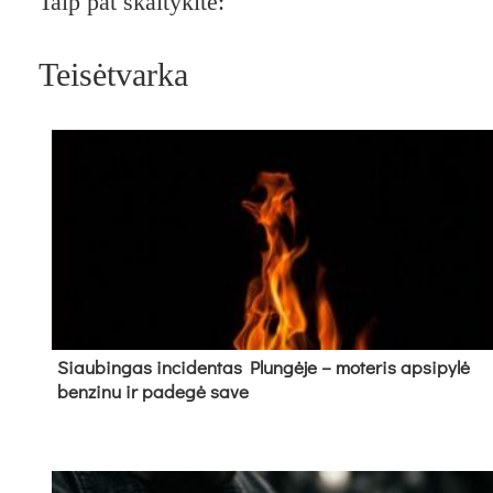
Taip pat skaitykite:
Teisėtvarka
Siau­bin­gas in­ci­den­tas Plun­gė­je – mo­te­ris ap­si­py­lė
ben­zi­nu ir pa­de­gė sa­ve