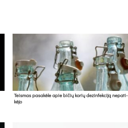
Teis­mas pa­sa­kė­le apie bi­čių ko­rių de­zin­fek­ci­ją ne­pa­ti­
kė­jo