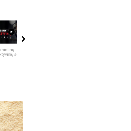
12:25
09:20
09:20
imintinų
5 GALINGIAUSI
10 FILMUOSE
tyvinių serialų
BRANDUOLINIAI
IŠGALVOTŲ
SPROGIMAI...
TECHNOLOGIJŲ,...