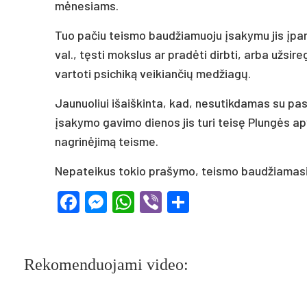
mėnesiams.
Tuo pačiu teismo baudžiamuoju įsakymu jis įpar
val., tęsti mokslus ar pradėti dirbti, arba užsi
vartoti psichiką veikiančių medžiagų.
Jaunuoliui išaiškinta, kad, nesutikdamas su pa
įsakymo gavimo dienos jis turi teisę Plungės a
nagrinėjimą teisme.
Nepateikus tokio prašymo, teismo baudžiamasis
Facebook
Messenger
WhatsApp
Viber
Share
Rekomenduojami video: