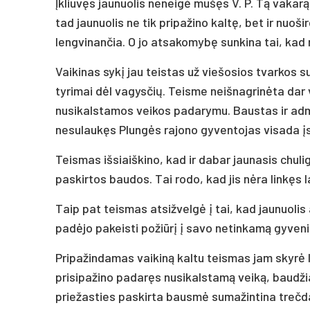
Įkliuvęs jaunuolis neneigė mušęs V. P. Tą vakarą 
tad jaunuolis ne tik pripažino kaltę, bet ir nuoši
lengvinančia. O jo atsakomybę sunkina tai, kad
Vaikinas sykį jau teistas už viešosios tvarkos sut
tyrimai dėl vagysčių. Teisme neišnagrinėta dar 
nusikalstamos veikos padarymu. Baustas ir adm
nesulaukęs Plungės rajono gyventojas visada į
Teismas išsiaiškino, kad ir dabar jaunasis chul
paskirtos baudos. Tai rodo, kad jis nėra linkęs l
Taip pat teismas atsižvelgė į tai, kad jaunuoli
padėjo pakeisti požiūrį į savo netinkamą gyveni
Pripažindamas vaikiną kaltu teismas jam skyrė
prisipažino padaręs nusikalstamą veiką, baudži
priežasties paskirta bausmė sumažintina trečda