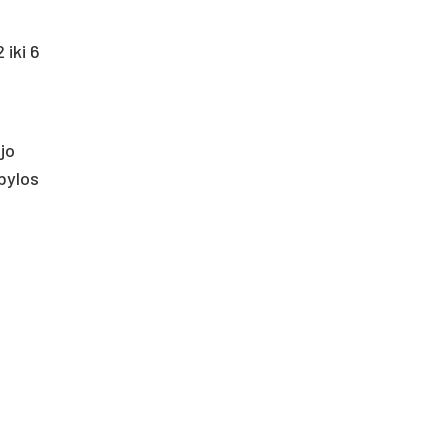
 iki 6
jo
bylos