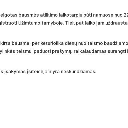
eigotas bausmės atlikimo laikotarpiu būti namuose nuo 22
registruoti Užimtumo tarnyboje. Tiek pat laiko jam uždrausta
skirta bausme, per keturiolika dienų nuo teismo baudžiamo
pylinkės teismui paduoti prašymą, reikalaudamas surengti 
 įsakymas įsiteisėja ir yra neskundžiamas.