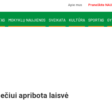
Apie mus
Praneškite NAU
TAS
MOKYKLŲ NAUJIENOS
SVEIKATA
KULTŪRA
SPORTAS
GY
iui apribota laisvė