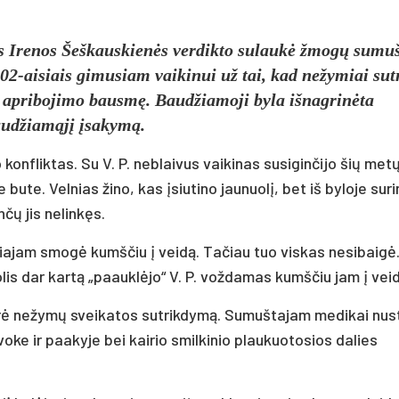
os Irenos Šeškauskienės verdikto sulaukė žmogų sumu
02-aisiais gimusiam vaikinui už tai, kad nežymiai sut
ės apribojimo bausmę. Baudžiamoji byla išnagrinėta
baudžiamąjį įsakymą.
konfliktas. Su V. P. neblaivus vaikinas susiginčijo šių met
ute. Velnias žino, kas įsiutino jaunuolį, bet iš byloje sur
čų jis nelinkęs.
siajam smogė kumščiu į veidą. Tačiau tuo viskas nesibaigė
lis dar kartą „paauklėjo“ V. P. voždamas kumščiu jam į veid
rė nežymų sveikatos sutrikdymą. Sumuštajam medikai nus
ke ir paakyje bei kairio smilkinio plaukuotosios dalies