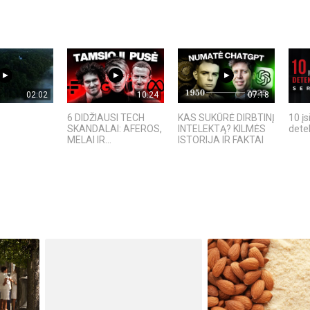
02:02
10:24
07:18
6 DIDŽIAUSI TECH
KAS SUKŪRĖ DIRBTINĮ
10 įs
SKANDALAI: AFEROS,
INTELEKTĄ? KILMĖS
detek
MELAI IR...
ISTORIJA IR FAKTAI