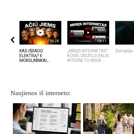
06:28
08:11
KAS IŠRADO
„MIRĘS INTERNETAS“:
Žemaitija
ELEKTRĄ? 6
KODĖL DIDŽIOJI DALIS
MOKSLININKAI,...
INTERNETO NĖRA...
Naujienos iš interneto: