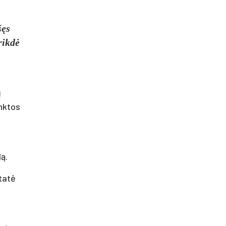
šęs
rikdė
ų
inktos
.
ą.
tatė