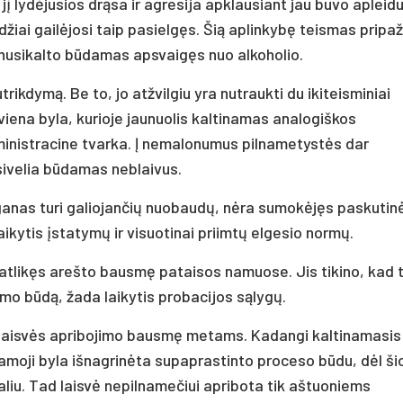
jį lydėjusios drąsa ir agresija apklausiant jau buvo apleid
rdžiai gailėjosi taip pasielgęs. Šią aplinkybę teismas pripa
 nusikalto būdamas apsvaigęs nuo alkoholio.
rikdymą. Be to, jo atžvilgiu yra nutraukti du ikiteisminiai
viena byla, kurioje jaunuolis kaltinamas analogiškos
inistracine tvarka. Į nemalonumus pilnametystės dar
sivelia būdamas neblaivus.
iganas turi galiojančių nuobaudų, nėra sumokėjęs paskutin
aikytis įstatymų ir visuotinai priimtų elgesio normų.
s atlikęs arešto bausmę pataisos namuose. Jis tikino, kad t
mo būdą, žada laikytis probacijos sąlygų.
 laisvės apribojimo bausmę metams. Kadangi kaltinamasis
amoji byla išnagrinėta supaprastinto proceso būdu, dėl ši
liu. Tad laisvė nepilnamečiui apribota tik aštuoniems