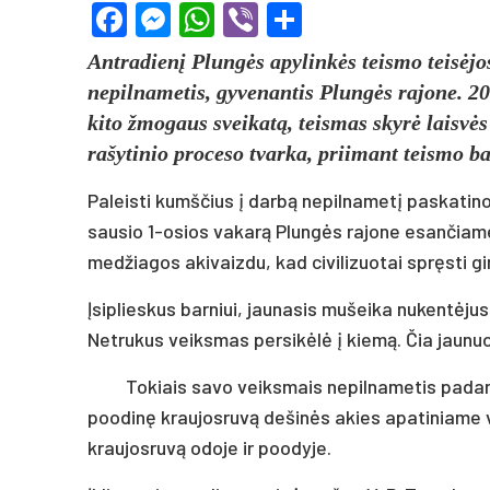
Facebook
Messenger
WhatsApp
Viber
Share
Antradienį Plungės apylinkės teismo teisėj
nepilnametis, gyvenantis Plungės rajone. 20
kito žmogaus sveikatą, teismas skyrė laisv
rašytinio proceso tvarka, priimant teismo 
Paleisti kumščius į darbą nepilnametį paskatino 
sausio 1-osios vakarą Plungės rajone esančiame b
medžiagos akivaizdu, kad civilizuotai spręsti gin
Įsiplieskus barniui, jaunasis mušeika nukentėju
Netrukus veiksmas persikėlė į kiemą. Čia jaunuo
Tokiais savo veiksmais nepilnametis pada
poodinę kraujosruvą dešinės akies apatiniame vo
kraujosruvą odoje ir poodyje.