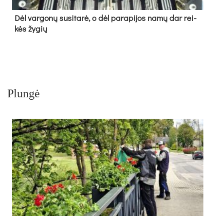
Dėl var­go­nų su­si­ta­rė, o dėl pa­ra­pi­jos na­mų dar rei­
kės žy­gių
Plungė