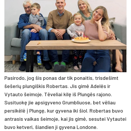
Pasirodo, jog šis ponas dar tik ponaitis, trisdešimt
šešerių plungiškis Robertas. Jis gimė Adelės ir
Vytauto šeimoje. Tėveliai kilę iš Plungės rajono.
Susituokę jie apsigyveno Grumbliuose, bet vėliau
persikėlė į Plungę, kur gyvena iki šiol. Robertas buvo
antrasis vaikas šeimoje, kai jis gimė, sesutei Vytautei
buvo ketveri, šiandien ji gyvena Londone.