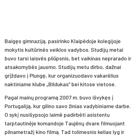
Baigęs gimnaziją, pasirinko Klaipėdoje kolegijoje
mokytis kultūrinės veiklos vadybos. Studijų metai
buvo tarsi laisvės pliūpsnis, bet vaikinas neprarado ir
atsakomybės jausmo. Studijų metu dirbo, dažnai
grįždavo į Plungę, kur organizuodavo vakarėlius
naktiniame klube „Bildukas“ bei kitose vietose.
Pagal mainų programą 2007 m. buvo išvykęs į
Portugaliją, kur gilino savo žinias vadybiniame darbe.
O sykį nusišypsojo laimė padirbėti asistentu
tarptautinėje komandoje Taujėnų dvare filmuojant
pilnametražį kino filmą. Tad tolimesnis kelias lyg ir