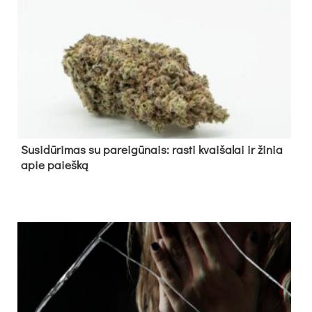
Su­si­dū­ri­mas su pa­rei­gū­nais: ras­ti kvai­ša­lai ir ži­nia
apie paieš­ką