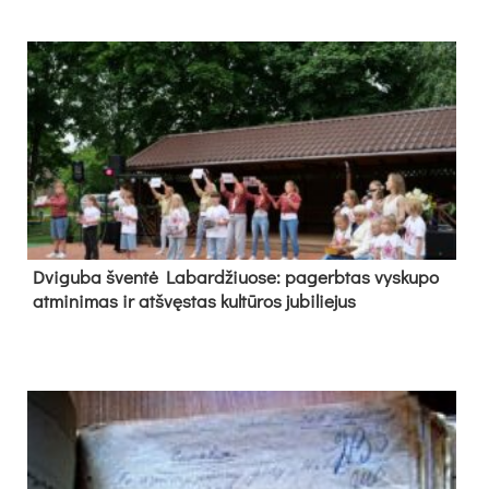
Dvi­gu­ba šven­tė La­bar­džiuo­se: pa­gerb­tas vys­ku­po
at­mi­ni­mas ir at­švęs­tas kul­tū­ros ju­bi­lie­jus