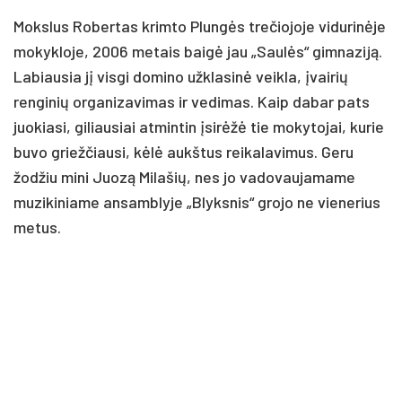
Mokslus Robertas krimto Plungės trečiojoje vidurinėje
mokykloje, 2006 metais baigė jau „Saulės“ gimnaziją.
Labiausia jį visgi domino užklasinė veikla, įvairių
renginių organizavimas ir vedimas. Kaip dabar pats
juokiasi, giliausiai atmintin įsirėžė tie mokytojai, kurie
buvo griežčiausi, kėlė aukštus reikalavimus. Geru
žodžiu mini Juozą Milašių, nes jo vadovaujamame
muzikiniame ansamblyje „Blyksnis“ grojo ne vienerius
metus.