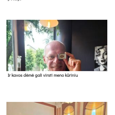
Ir ka­vos dė­mė ga­li virs­ti me­no kū­ri­niu