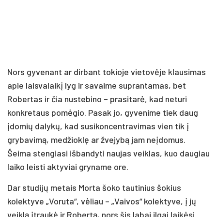
Nors gyvenant ar dirbant tokioje vietovėje klausimas
apie laisvalaikį lyg ir savaime suprantamas, bet
Robertas ir čia nustebino – prasitarė, kad neturi
konkretaus pomėgio. Pasak jo, gyvenime tiek daug
įdomių dalykų, kad susikoncentravimas vien tik į
grybavimą, medžioklę ar žvejybą jam neįdomus.
Šeima stengiasi išbandyti naujas veiklas, kuo daugiau
laiko leisti aktyviai gryname ore.
Dar studijų metais Morta šoko tautinius šokius
kolektyve „Voruta“, vėliau – „Vaivos“ kolektyve, į jų
veiklą įtraukė ir Robertą, nors šis labai ilgai laikėsi