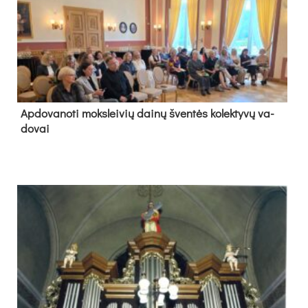
Ap­do­va­no­ti moks­lei­vių dai­nų šven­tės ko­lek­ty­vų va­
do­vai