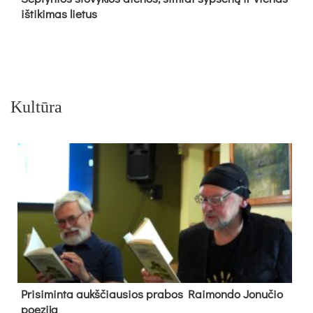
iš­ti­ki­mas lie­tus
Kultūra
Pri­si­min­ta aukš­čiau­sios pra­bos Rai­mon­do Jo­nu­čio
poe­zi­ja