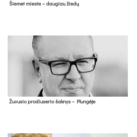
Šie­met mies­te – dau­giau žie­dų
Žu­vu­sio pro­diu­se­rio šak­nys – Plun­gė­je