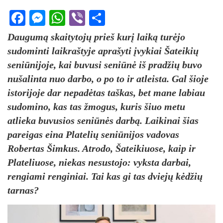
Facebook
Messenger
WhatsApp
Viber
Share
Daugumą skaitytojų prieš kurį laiką turėjo
sudominti laikraštyje aprašyti įvykiai Šateikių
seniūnijoje, kai buvusi seniūnė iš pradžių buvo
nušalinta nuo darbo, o po to ir atleista. Gal šioje
istorijoje dar nepadėtas taškas, bet mane labiau
sudomino, kas tas žmogus, kuris šiuo metu
atlieka buvusios seniūnės darbą. Laikinai šias
pareigas eina Platelių seniūnijos vadovas
Robertas Šimkus. Atrodo, Šateikiuose, kaip ir
Plateliuose, niekas nesustojo: vyksta darbai,
rengiami renginiai. Tai kas gi tas dviejų kėdžių
tarnas?