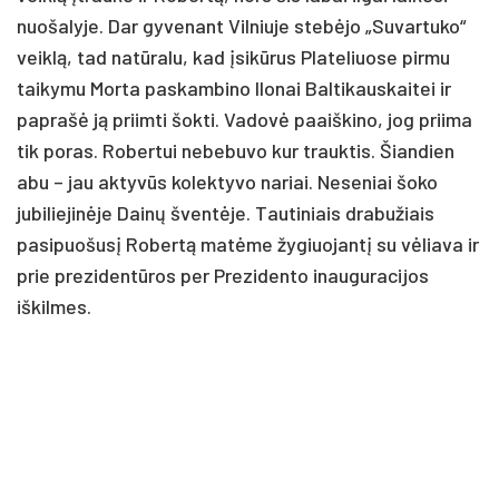
nuošalyje. Dar gyvenant Vilniuje stebėjo „Suvartuko“
veiklą, tad natūralu, kad įsikūrus Plateliuose pirmu
taikymu Morta paskambino Ilonai Baltikauskaitei ir
paprašė ją priimti šokti. Vadovė paaiškino, jog priima
tik poras. Robertui nebebuvo kur trauktis. Šiandien
abu – jau aktyvūs kolektyvo nariai. Neseniai šoko
jubiliejinėje Dainų šventėje. Tautiniais drabužiais
pasipuošusį Robertą matėme žygiuojantį su vėliava ir
prie prezidentūros per Prezidento inauguracijos
iškilmes.