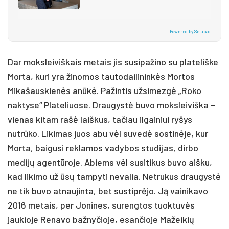
Powered by Setupad
Dar moksleiviškais metais jis susipažino su plateliške
Morta, kuri yra žinomos tautodailininkės Mortos
Mikašauskienės anūkė. Pažintis užsimezgė „Roko
naktyse“ Plateliuose. Draugystė buvo moksleiviška –
vienas kitam rašė laiškus, tačiau ilgainiui ryšys
nutrūko. Likimas juos abu vėl suvedė sostinėje, kur
Morta, baigusi reklamos vadybos studijas, dirbo
medijų agentūroje. Abiems vėl susitikus buvo aišku,
kad likimo už ūsų tampyti nevalia. Netrukus draugystė
ne tik buvo atnaujinta, bet sustiprėjo. Ją vainikavo
2016 metais, per Jonines, surengtos tuoktuvės
jaukioje Renavo bažnyčioje, esančioje Mažeikių