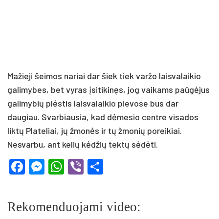
Mažieji šeimos nariai dar šiek tiek varžo laisvalaikio
galimybes, bet vyras įsitikinęs, jog vaikams paūgėjus
galimybių plėstis laisvalaikio pievose bus dar
daugiau. Svarbiausia, kad dėmesio centre visados
liktų Plateliai, jų žmonės ir tų žmonių poreikiai.
Nesvarbu, ant kelių kėdžių tektų sėdėti.
Facebook
Messenger
WhatsApp
Viber
Share
Rekomenduojami video: