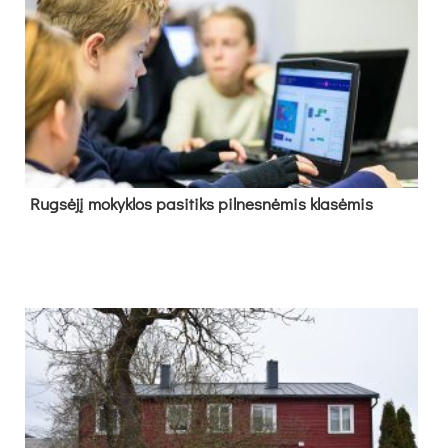
Rug­sė­jį mo­kyk­los pa­si­tiks pil­nes­nė­mis kla­sė­mis