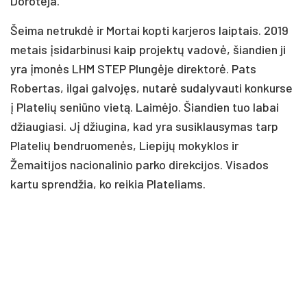
Dorotėja.
Šeima netrukdė ir Mortai kopti karjeros laiptais. 2019
metais įsidarbinusi kaip projektų vadovė, šiandien ji
yra įmonės LHM STEP Plungėje direktorė. Pats
Robertas, ilgai galvojęs, nutarė sudalyvauti konkurse
į Platelių seniūno vietą. Laimėjo. Šiandien tuo labai
džiaugiasi. Jį džiugina, kad yra susiklausymas tarp
Platelių bendruomenės, Liepijų mokyklos ir
Žemaitijos nacionalinio parko direkcijos. Visados
kartu sprendžia, ko reikia Plateliams.