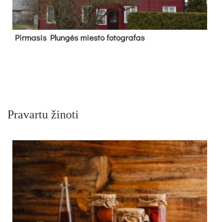
Pir­ma­sis Plun­gės mies­to fo­tog­ra­fas
Pravartu žinoti