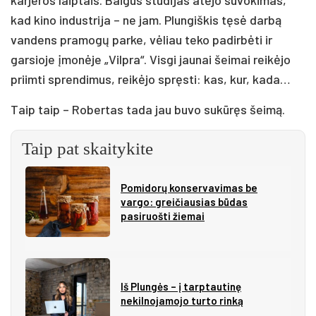
karjeros laiptais. Baigus studijas atėjo suvokimas,
kad kino industrija – ne jam. Plungiškis tęsė darbą
vandens pramogų parke, vėliau teko padirbėti ir
garsioje įmonėje „Vilpra“. Visgi jaunai šeimai reikėjo
priimti sprendimus, reikėjo spręsti: kas, kur, kada…
Taip taip – Robertas tada jau buvo sukūręs šeimą.
Taip pat skaitykite
Pomidorų konservavimas be
vargo: greičiausias būdas
pasiruošti žiemai
Iš Plungės – į tarptautinę
nekilnojamojo turto rinką