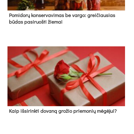
Pomidorų konservavimas be vargo: greičiausias
būdas pasiruošti žiemai
Kaip išsirinkti dovaną grožio priemonių mėgėjui?