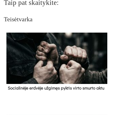
Taip pat skaitykite:
Teisėtvarka
So­cia­li­nė­je erd­vė­je už­gi­męs pyk­tis vir­to smur­to ak­tu