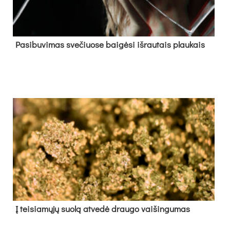
Pa­si­bu­vi­mas sve­čiuo­se bai­gė­si iš­rau­tais plau­kais
Į tei­sia­mų­jų suo­lą at­ve­dė drau­go vai­šin­gu­mas