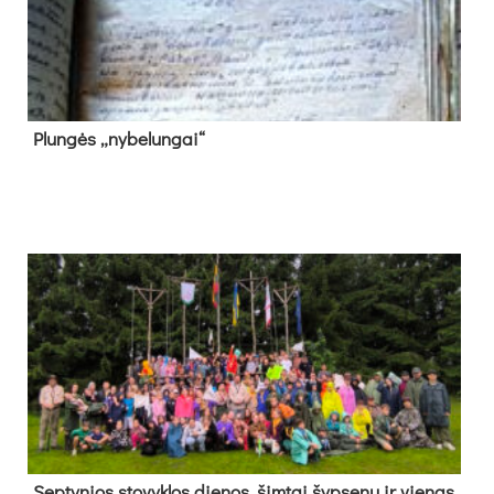
Plun­gės „ny­be­lun­gai“
Sep­ty­nios sto­vyk­los die­nos, šim­tai šyp­se­nų ir vie­nas