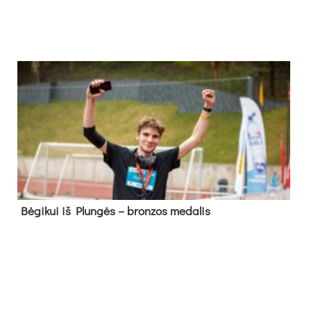
Bė­gi­kui iš Plun­gės – bron­zos me­da­lis