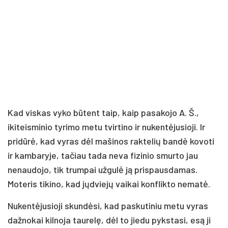
Kad viskas vyko būtent taip, kaip pasakojo A. Š.,
ikiteisminio tyrimo metu tvirtino ir nukentėjusioji. Ir
pridūrė, kad vyras dėl mašinos raktelių bandė kovoti
ir kambaryje, tačiau tada neva fizinio smurto jau
nenaudojo, tik trumpai užgulė ją prispausdamas.
Moteris tikino, kad jųdviejų vaikai konflikto nematė.
Nukentėjusioji skundėsi, kad paskutiniu metu vyras
dažnokai kilnoja taurelę, dėl to jiedu pykstasi, esą ji