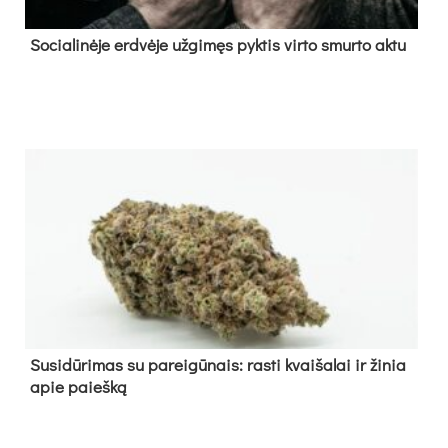
So­cia­li­nė­je erd­vė­je už­gi­męs pyk­tis vir­to smur­to ak­tu
Su­si­dū­ri­mas su pa­rei­gū­nais: ras­ti kvai­ša­lai ir ži­nia
apie paieš­ką