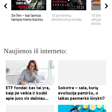
17:50
12:25
Se7en – kai tamsa
10 įsimintinų
10 įtemptų, k
tampa meno kūriniu
detektyvinių serialų
stingdančių k
istorijų
Naujienos iš interneto: