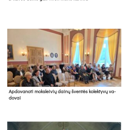
Ap­do­va­no­ti moks­lei­vių dai­nų šven­tės ko­lek­ty­vų va­
do­vai