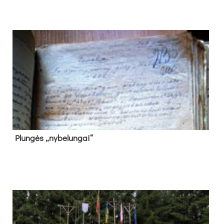
Plun­gės „ny­be­lun­gai“