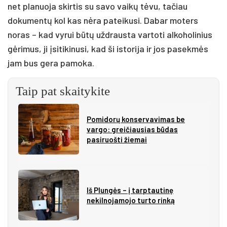
net planuoja skirtis su savo vaikų tėvu, tačiau
dokumentų kol kas nėra pateikusi. Dabar moters
noras – kad vyrui būtų uždrausta vartoti alkoholinius
gėrimus, ji įsitikinusi, kad ši istorija ir jos pasekmės
jam bus gera pamoka.
Taip pat skaitykite
Pomidorų konservavimas be
vargo: greičiausias būdas
pasiruošti žiemai
Iš Plungės – į tarptautinę
nekilnojamojo turto rinką