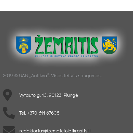
2019 © UAB „Antikva“. Visos teisės saugomos.
Vytauto g. 13, 90123 Plungė
Tel. +370 611 67608
redaktorius@zemaiciolaikrastis.lt