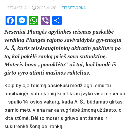
REDAKCIJA
2023-11-20
TEISĖTVARKA
Facebook
Messenger
WhatsApp
Viber
Share
Neseniai Plungės apylinkės teismas paskelbė
verdiktą Plungės rajono savivaldybės gyventojui
A. Š, kuris teisėsaugininkų akiratin pakliuvo po
to, kai pakėlė ranką prieš savo sutuoktinę.
Moteris buvo „paauklėta“ už tai, kad bandė iš
girto vyro atimti mašinos raktelius.
Kaip byloja teismą pasiekusi medžiaga, smurtu
pasibaigęs sutuoktinių konfliktas įvyko visai neseniai
– spalio 14-osios vakarą, kada A. Š., būdamas girtas,
barnio metu viena ranka sugriebė žmoną už žasto, o
kita stūmė. Dėl to moteris griuvo ant žemės ir
susitrenkė šoną bei ranką.