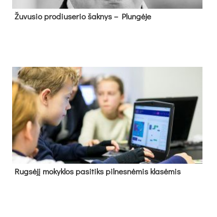
Žu­vu­sio pro­diu­se­rio šak­nys – Plun­gė­je
Rug­sė­jį mo­kyk­los pa­si­tiks pil­nes­nė­mis kla­sė­mis