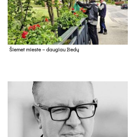
Šie­met mies­te – dau­giau žie­dų