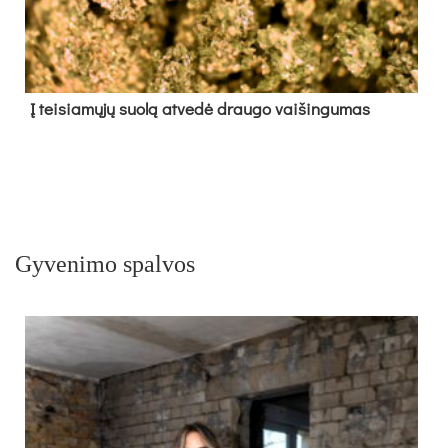
Į tei­sia­mų­jų suo­lą at­ve­dė drau­go vai­šin­gu­mas
Gyvenimo spalvos