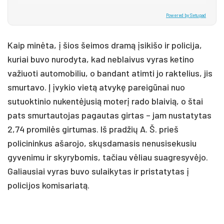
Powered by Setupad
Kaip minėta, į šios šeimos dramą įsikišo ir policija,
kuriai buvo nurodyta, kad neblaivus vyras ketino
važiuoti automobiliu, o bandant atimti jo raktelius, jis
smurtavo. Į įvykio vietą atvykę pareigūnai nuo
sutuoktinio nukentėjusią moterį rado blaivią, o štai
pats smurtautojas pagautas girtas – jam nustatytas
2,74 promilės girtumas. Iš pradžių A. Š. prieš
policininkus ašarojo, skųsdamasis nenusisekusiu
gyvenimu ir skyrybomis, tačiau vėliau suagresyvėjo.
Galiausiai vyras buvo sulaikytas ir pristatytas į
policijos komisariatą.