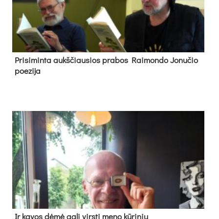
Pri­si­min­ta aukš­čiau­sios pra­bos Rai­mon­do Jo­nu­čio
poe­zi­ja
Ir ka­vos dė­mė ga­li virs­ti me­no kū­ri­niu