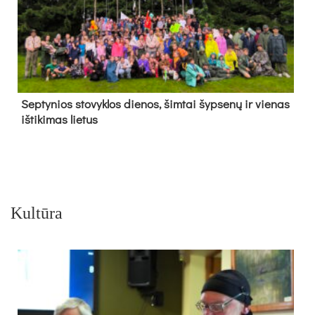
Sep­ty­nios sto­vyk­los die­nos, šim­tai šyp­se­nų ir vie­nas
iš­ti­ki­mas lie­tus
Kultūra