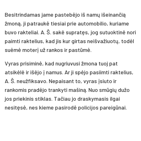
Besitrindamas jame pastebėjo iš namų išeinančią
žmoną, ji patraukė tiesiai prie automobilio, kuriame
buvo rakteliai. A. Š. sakė supratęs, jog sutuoktinė nori
paimti raktelius, kad jis kur girtas neišvažiuotų, todėl
suėmė moterį už rankos ir pastūmė.
Vyras prisiminė, kad nugriuvusi žmona tuoj pat
atsikėlė ir išėjo į namus. Ar ji spėjo pasiimti raktelius,
A. Š. neužfiksavo. Nepaisant to, vyras įsiuto ir
rankomis pradėjo trankyti mašiną. Nuo smūgių dužo
jos priekinis stiklas. Tačiau jo draskymasis ilgai
nesitęsė, nes kieme pasirodė policijos pareigūnai.