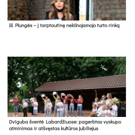
Iš Plungės – į tarptautinę nekilnojamojo turto rinką
Dvi­gu­ba šven­tė La­bar­džiuo­se: pa­gerb­tas vys­ku­po
at­mi­ni­mas ir at­švęs­tas kul­tū­ros ju­bi­lie­jus