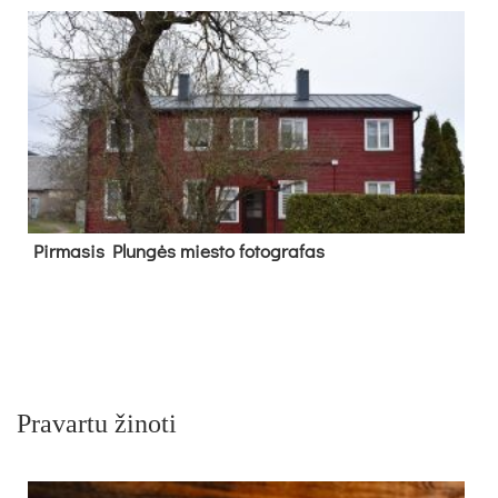
Pir­ma­sis Plun­gės mies­to fo­tog­ra­fas
Pravartu žinoti