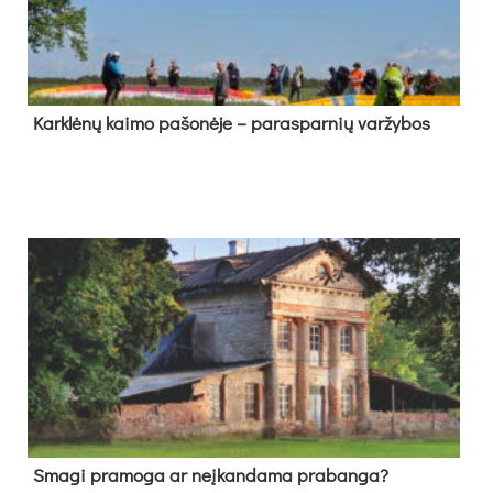
Kark­lė­nų kai­mo pa­šo­nė­je – pa­ras­par­nių var­žy­bos
Sma­gi pra­mo­ga ar neį­kan­da­ma pra­ban­ga?