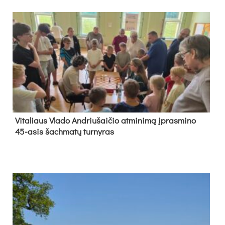
Vi­ta­liaus Vla­do And­riu­šai­čio at­mi­ni­mą įpras­mi­no
45-asis šach­ma­tų tur­ny­ras