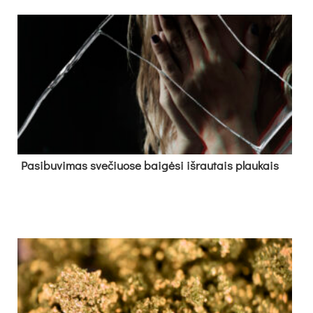
Pa­si­bu­vi­mas sve­čiuo­se bai­gė­si iš­rau­tais plau­kais