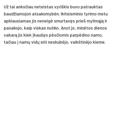
Už tai anksčiau neteistas vyriškis buvo patrauktas
baudžiamojon atsakomybėn. Ikiteisminio tyrimo metu
apklausiamas jis neneigė smurtavęs prieš mylimąją ir
pasakojo, kaip viskas nutiko. Anot jo, minėtos dienos
vakarą jis kiek įkaušęs pėsčiomis parpėdino namo,
tačiau į namų vidų eiti neskubėjo, vaikštinėjo kieme.