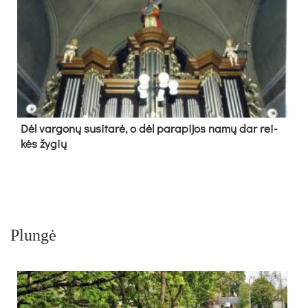
Dėl var­go­nų su­si­ta­rė, o dėl pa­ra­pi­jos na­mų dar rei­
kės žy­gių
Plungė