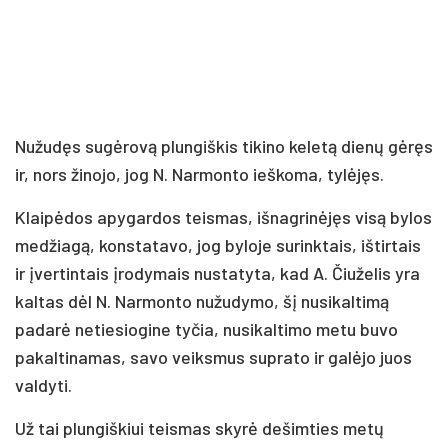
Nužudęs sugėrovą plungiškis tikino keletą dienų gėręs
ir, nors žinojo, jog N. Narmonto ieškoma, tylėjęs.
Klaipėdos apygardos teismas, išnagrinėjęs visą bylos
medžiagą, konstatavo, jog byloje surinktais, ištirtais
ir įvertintais įrodymais nustatyta, kad A. Čiuželis yra
kaltas dėl N. Narmonto nužudymo, šį nusikaltimą
padarė netiesiogine tyčia, nusikaltimo metu buvo
pakaltinamas, savo veiksmus suprato ir galėjo juos
valdyti.
Už tai plungiškiui teismas skyrė dešimties metų