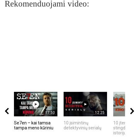
Rekomenduojami video:
17:50
12:25
Se7en – kai tamsa
10 įsimintinų
10 įtemptų, k
tampa meno kūriniu
detektyvinių serialų
stingdančių k
istorijų