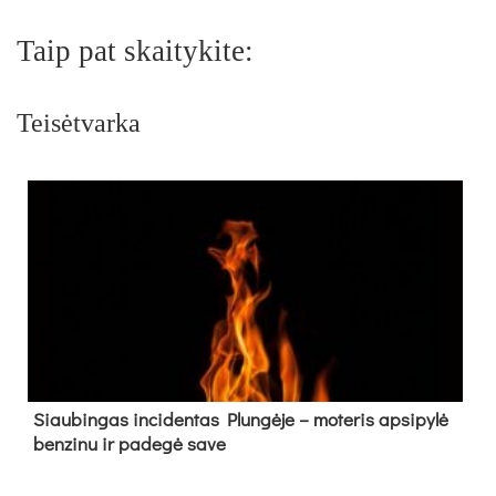
Taip pat skaitykite:
Teisėtvarka
Siau­bin­gas in­ci­den­tas Plun­gė­je – mo­te­ris ap­si­py­lė
ben­zi­nu ir pa­de­gė sa­ve