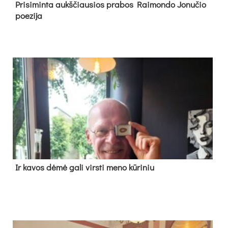
Pri­si­min­ta aukš­čiau­sios pra­bos Rai­mon­do Jo­nu­čio
poe­zi­ja
Ir ka­vos dė­mė ga­li virs­ti me­no kū­ri­niu