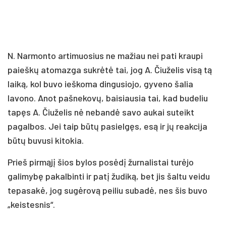
N. Narmonto artimuosius ne mažiau nei pati kraupi
paieškų atomazga sukrėtė tai, jog A. Čiuželis visą tą
laiką, kol buvo ieškoma dingusiojo, gyveno šalia
lavono. Anot pašnekovų, baisiausia tai, kad budeliu
tapęs A. Čiuželis nė nebandė savo aukai suteikt
pagalbos. Jei taip būtų pasielgęs, esą ir jų reakcija
būtų buvusi kitokia.
Prieš pirmąjį šios bylos posėdį žurnalistai turėjo
galimybę pakalbinti ir patį žudiką, bet jis šaltu veidu
tepasakė, jog sugėrovą peiliu subadė, nes šis buvo
„keistesnis“.