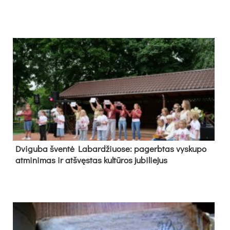
Dvi­gu­ba šven­tė La­bar­džiuo­se: pa­gerb­tas vys­ku­po
at­mi­ni­mas ir at­švęs­tas kul­tū­ros ju­bi­lie­jus