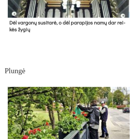
Dėl var­go­nų su­si­ta­rė, o dėl pa­ra­pi­jos na­mų dar rei­
kės žy­gių
Plungė