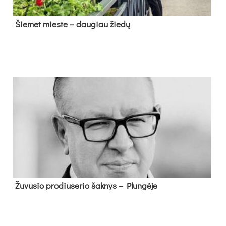
Šie­met mies­te – dau­giau žie­dų
Žu­vu­sio pro­diu­se­rio šak­nys – Plun­gė­je