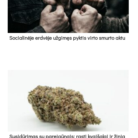
So­cia­li­nė­je erd­vė­je už­gi­męs pyk­tis vir­to smur­to ak­tu
Su­si­dū­ri­mas su pa­rei­gū­nais: ras­ti kvai­ša­lai ir ži­nia