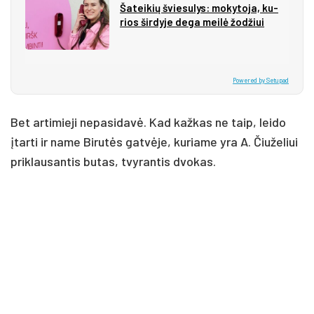
Ša­tei­kių švie­su­lys: mo­ky­to­ja, ku­
rios šir­dy­je de­ga mei­lė žo­džiui
Powered by Setupad
Bet artimieji nepasidavė. Kad kažkas ne taip, leido
įtarti ir name Birutės gatvėje, kuriame yra A. Čiuželiui
priklausantis butas, tvyrantis dvokas.