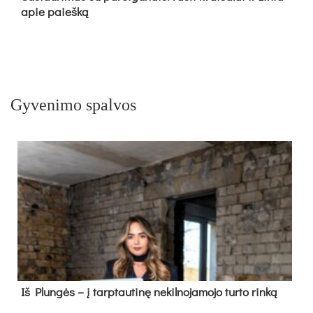
apie paieš­ką
Gyvenimo spalvos
Iš Plungės – į tarptautinę nekilnojamojo turto rinką