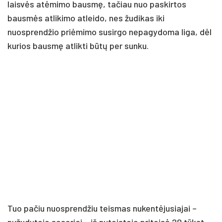
laisvės atėmimo bausmę, tačiau nuo paskirtos
bausmės atlikimo atleido, nes žudikas iki
nuosprendžio priėmimo susirgo nepagydoma liga, dėl
kurios bausmę atlikti būtų per sunku.
Tuo pačiu nuosprendžiu teismas nukentėjusiajai –
nužudytojo seseriai – iš nuteistojo priteisė 20 tūkst.