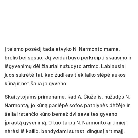
Į teismo posėdį tada atvyko N. Narmonto mama,
brolis bei sesuo. Jų veidai buvo perkreipti skausmo ir
išgyvenimų dėl žiauriai nužudyto artimo. Labiausiai
juos sukrėtė tai, kad žudikas tiek laiko slėpė aukos
kūną ir net šalia jo gyveno.
Skaitytojams primename, kad A. Čiuželis, nužudęs N.
Narmontą, jo kūną paslėpė sofos patalynės dėžėje ir
šalia irstančio kūno bemaž dvi savaites gyveno
įprastą gyvenimą. O tuo tarpu N. Narmonto artimieji
nėrėsi iš kailio, bandydami surasti dingusį artimąjį.