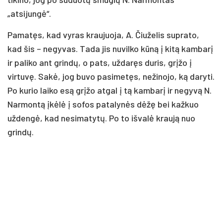
„atsijungė“.
Pamatęs, kad vyras kraujuoja, A. Čiuželis suprato,
kad šis – negyvas. Tada jis nuvilko kūną į kitą kambarį
ir paliko ant grindų, o pats, uždaręs duris, grįžo į
virtuvę. Sakė, jog buvo pasimetęs, nežinojo, ką daryti.
Po kurio laiko esą grįžo atgal į tą kambarį ir negyvą N.
Narmontą įkėlė į sofos patalynės dėžę bei kažkuo
uždengė, kad nesimatytų. Po to išvalė kraują nuo
grindų.