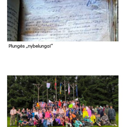
Plun­gės „ny­be­lun­gai“