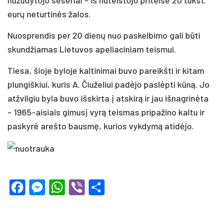
eurų neturtinės žalos.
Nuosprendis per 20 dienų nuo paskelbimo gali būti
skundžiamas Lietuvos apeliaciniam teismui.
Tiesa, šioje byloje kaltinimai buvo pareikšti ir kitam
plungiškiui, kuris A. Čiuželiui padėjo paslėpti kūną. Jo
atžvilgiu byla buvo išskirta į atskirą ir jau išnagrinėta
– 1965-aisiais gimusį vyrą teismas pripažino kaltu ir
paskyrė arešto bausmę, kurios vykdymą atidėjo.
Facebook
Messenger
WhatsApp
Viber
Share