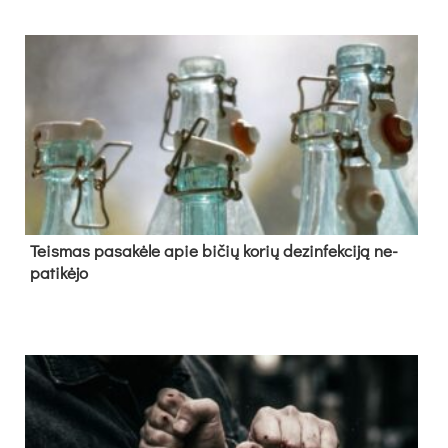
Teis­mas pa­sa­kė­le apie bi­čių ko­rių de­zin­fek­ci­ją ne­
pa­ti­kė­jo