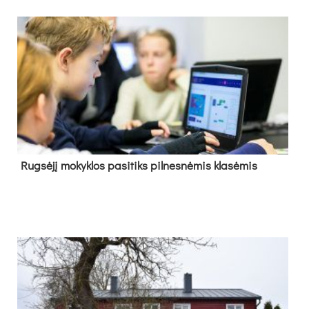
Rug­sė­jį mo­kyk­los pa­si­tiks pil­nes­nė­mis kla­sė­mis