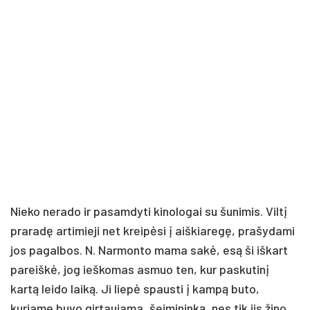
Nieko nerado ir pasamdyti kinologai su šunimis. Viltį
praradę artimieji net kreipėsi į aiškiaregę, prašydami
jos pagalbos. N. Narmonto mama sakė, esą ši iškart
pareiškė, jog ieškomas asmuo ten, kur paskutinį
kartą leido laiką. Ji liepė spausti į kampą buto,
kuriame buvo girtaujama, šeimininką, nes tik jis žino,