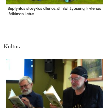
Sep­ty­nios sto­vyk­los die­nos, šim­tai šyp­se­nų ir vie­nas
iš­ti­ki­mas lie­tus
Kultūra