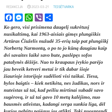
REDAKCIJA
2023-03-21
TEISĖTVARKA
Facebook
Messenger
WhatsApp
Viber
Share
Ko gero, visi prisimena daugelį sukrėtusį
nusikaltimą, kai 1963-aisiais gimęs plungiškis
Artūras Čiuželis nužudė 35-erių taip pat plungiškį
Norbertą Narmontą, o po to jo kūną daugiau kaip
dvi savaites laikė savo bute, paslėpęs sofos
patalynės dėžėje. Nuo to kraupaus įvykio parėjo
jau beveik ketveri metai ir tik dabar šioje
žiaurioje istorijoje sudėlioti visi taškai. Tiesa,
bylos baigtis – kiek netikėta, nes žudikas, nors ir
nuteistas už tai, kad peiliu mirtinai subadė savo
sugėrovą, ir už tai gavo 10 metų kalėjimo, nuo
bausmės atleistas, kadangi serga sunkia liga, dėl
kurios nebūtų pajėgus jos atlikti. Tokį nuosprendį