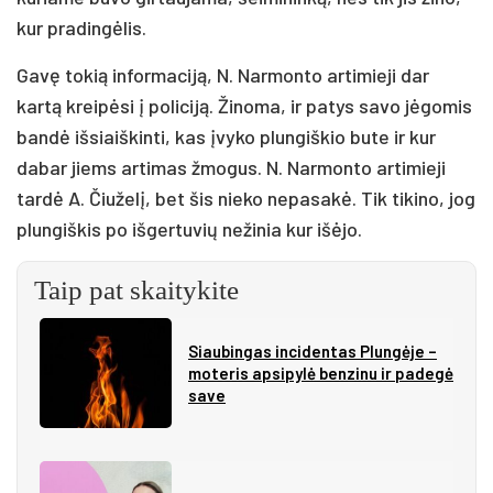
kur pradingėlis.
Gavę tokią informaciją, N. Narmonto artimieji dar
kartą kreipėsi į policiją. Žinoma, ir patys savo jėgomis
bandė išsiaiškinti, kas įvyko plungiškio bute ir kur
dabar jiems artimas žmogus. N. Narmonto artimieji
tardė A. Čiuželį, bet šis nieko nepasakė. Tik tikino, jog
plungiškis po išgertuvių nežinia kur išėjo.
Taip pat skaitykite
Siau­bin­gas in­ci­den­tas Plun­gė­je –
mo­te­ris ap­si­py­lė ben­zi­nu ir pa­de­gė
sa­ve