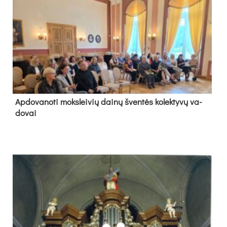
Ap­do­va­no­ti moks­lei­vių dai­nų šven­tės ko­lek­ty­vų va­
do­vai