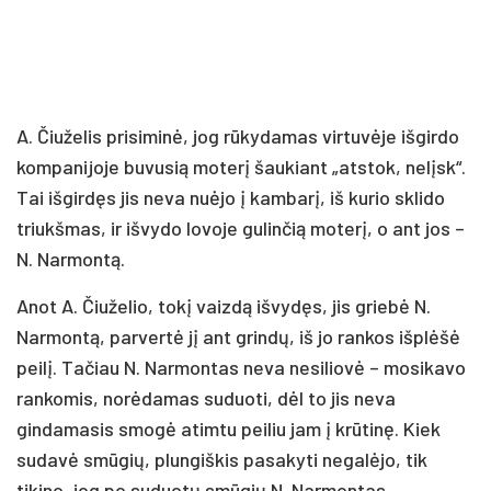
A. Čiuželis prisiminė, jog rūkydamas virtuvėje išgirdo
kompanijoje buvusią moterį šaukiant „atstok, nelįsk“.
Tai išgirdęs jis neva nuėjo į kambarį, iš kurio sklido
triukšmas, ir išvydo lovoje gulinčią moterį, o ant jos –
N. Narmontą.
Anot A. Čiuželio, tokį vaizdą išvydęs, jis griebė N.
Narmontą, parvertė jį ant grindų, iš jo rankos išplėšė
peilį. Tačiau N. Narmontas neva nesiliovė – mosikavo
rankomis, norėdamas suduoti, dėl to jis neva
gindamasis smogė atimtu peiliu jam į krūtinę. Kiek
sudavė smūgių, plungiškis pasakyti negalėjo, tik
tikino, jog po suduotų smūgių N. Narmontas