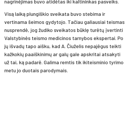
nagrinėjimas buvo atidėtas iki kaltininkas pasveiks.
Visą laiką plungiškio sveikata buvo stebima ir
vertinama šeimos gydytojo. Tačiau galiausiai teismas
nusprendė, jog žudiko sveikatos būklę turėtų įvertinti
Valstybinės teismo medicinos tarnybos ekspertai. Po
jų išvadų tapo aišku, kad A. Čiuželis nepajėgus teikti
kažkokių paaiškinimų ar galų gale apskritai atsakyti
už tai, ką padarė. Galima remtis tik ikiteisminio tyrimo
metu jo duotais parodymais.