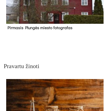
Pir­ma­sis Plun­gės mies­to fo­tog­ra­fas
Pravartu žinoti