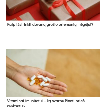
Kaip išsirinkti dovaną grožio priemonių mėgėjui?
Vitaminai imunitetui – ką svarbu žinoti prieš
renkantis?