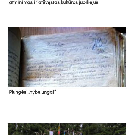
at­mi­ni­mas ir at­švęs­tas kul­tū­ros ju­bi­lie­jus
Plun­gės „ny­be­lun­gai“