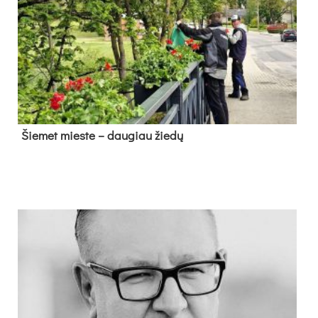
Šie­met mies­te – dau­giau žie­dų