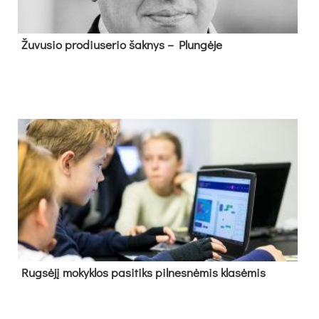
Žu­vu­sio pro­diu­se­rio šak­nys – Plun­gė­je
Rug­sė­jį mo­kyk­los pa­si­tiks pil­nes­nė­mis kla­sė­mis