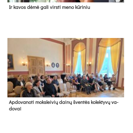
Ir ka­vos dė­mė ga­li virs­ti me­no kū­ri­niu
Ap­do­va­no­ti moks­lei­vių dai­nų šven­tės ko­lek­ty­vų va­
do­vai