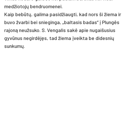
med­žio­tojų bend­ruo­me­nei.
Kaip be­būtų, ga­li­ma pa­si­džiaug­ti, kad nors ši žie­ma ir
bu­vo žvar­bi bei snie­gin­ga, „bal­ta­sis ba­das“ į Plungės
ra­joną neuž­su­ko. S. Ven­ga­lis sakė apie nu­gai­šu­sius
gyvū­nus ne­girdėjęs, tad žie­ma įveik­ta be di­des­nių
sun­kumų.