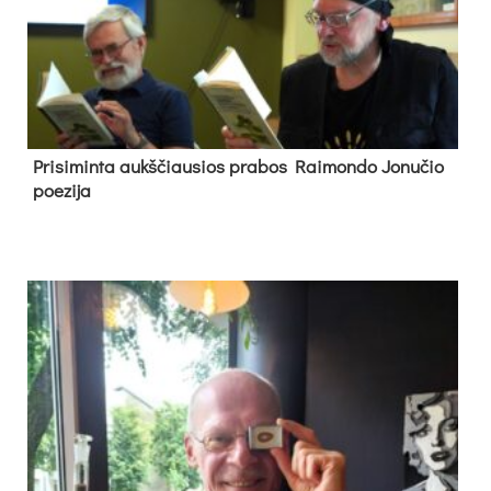
Pri­si­min­ta aukš­čiau­sios pra­bos Rai­mon­do Jo­nu­čio
poe­zi­ja