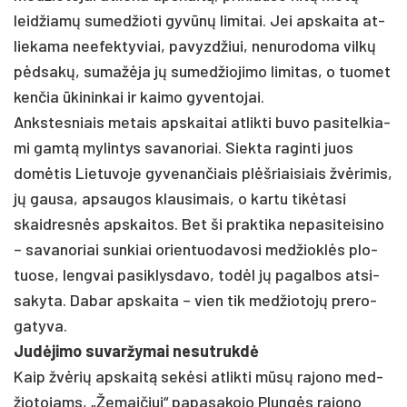
leid­žiamų su­med­žio­ti gyvūnų li­mi­tai. Jei ap­skai­ta at­
lie­ka­ma nee­fek­ty­viai, pa­vyzd­žiui, ne­nu­ro­do­ma vilkų
pėdsakų, su­mažė­ja jų su­med­žio­ji­mo li­mi­tas, o tuo­met
ken­čia ūki­nin­kai ir kai­mo gy­ven­to­jai.
Anks­tes­niais me­tais ap­skai­tai at­lik­ti bu­vo pa­si­tel­kia­
mi gamtą my­lin­tys sa­va­no­riai. Siek­ta ra­gin­ti juos
domė­tis Lie­tu­vo­je gy­ve­nan­čiais plėšriai­siais žvėri­mis,
jų gau­sa, ap­sau­gos klau­si­mais, o kar­tu tikė­ta­si
skaid­resnės ap­skai­tos. Bet ši pra­kti­ka ne­pa­si­tei­si­no
– sa­va­no­riai sun­kiai orien­tuo­da­vo­si med­žioklės plo­
tuo­se, leng­vai pa­si­klys­da­vo, todėl jų pa­gal­bos at­si­
sa­ky­ta. Da­bar ap­skai­ta – vien tik med­žio­tojų pre­ro­
ga­ty­va.
Judė­ji­mo su­var­žy­mai ne­sut­rukdė
Kaip žvėrių ap­skaitą sekė­si at­lik­ti mūsų ra­jo­no med­
žio­to­jams, „Že­mai­čiui“ pa­pa­sa­ko­jo Plungės ra­jo­no