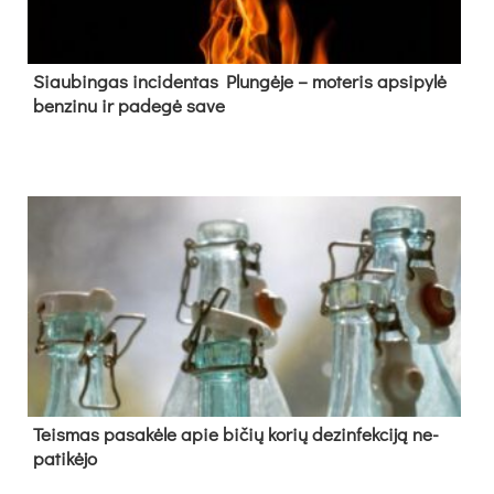
Siau­bin­gas in­ci­den­tas Plun­gė­je – mo­te­ris ap­si­py­lė
ben­zi­nu ir pa­de­gė sa­ve
Teis­mas pa­sa­kė­le apie bi­čių ko­rių de­zin­fek­ci­ją ne­
pa­ti­kė­jo