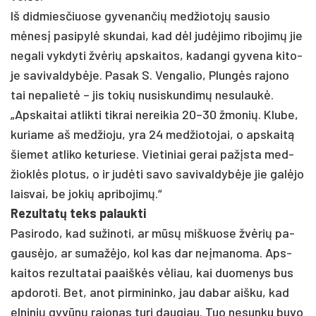
Iš did­mies­čiuo­se gy­ve­nan­čių med­žio­tojų sau­sio
mėnesį pa­si­pylė skun­dai, kad dėl judė­ji­mo ri­bo­jimų jie
ne­ga­li vyk­dy­ti žvėrių ap­skai­tos, ka­dan­gi gy­ve­na ki­to­
je sa­vi­val­dybė­je. Pa­sak S. Ven­ga­lio, Plungės ra­jo­no
tai ne­pa­lietė – jis to­kių nu­si­skun­dimų ne­su­laukė.
„Aps­kai­tai at­lik­ti tik­rai ne­rei­kia 20–30 žmo­nių. Klu­be,
ku­ria­me aš med­žio­ju, yra 24 med­žio­to­jai, o ap­skaitą
šie­met at­li­ko ke­tu­rie­se. Vie­ti­niai ge­rai pa­žįsta med­
žioklės plo­tus, o ir judė­ti sa­vo sa­vi­val­dybė­je jie galė­jo
lais­vai, be jo­kių ap­ri­bo­jimų.“
Re­zul­tatų teks pa­lauk­ti
Pa­si­ro­do, kad su­ži­no­ti, ar mūsų miš­kuo­se žvėrių pa­
gausė­jo, ar su­mažė­jo, kol kas dar ne­įma­no­ma. Aps­
kai­tos re­zul­ta­tai paaiškės vėliau, kai duo­me­nys bus
ap­do­ro­ti. Bet, anot pir­mi­nin­ko, jau da­bar aiš­ku, kad
el­ni­nių gyvūnų ra­jo­nas tu­ri dau­giau. Tuo ne­sun­ku bu­vo