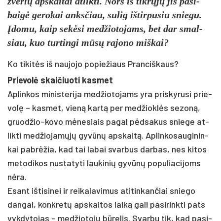
žvėrių ap­skai­tai at­lik­ti. Nors iš tikrųjų jis pa­si­
baigė ge­ro­kai anks­čiau, su­lig iš­tir­pu­siu snie­gu.
Įdo­mu, kaip sekė­si med­žio­to­jams, bet dar smal­
siau, kuo tur­tin­gi mūsų ra­jo­no miš­kai?
Ko ti­ki­tės iš nau­jo­jo po­pie­žiaus Pran­ciš­kaus?
Prie­volė skai­čiuo­ti kas­met
Ap­lin­kos mi­nis­te­ri­ja med­žio­to­jams yra pri­sky­ru­si prie­
volę – kas­met, vieną kartą per med­žioklės se­zoną,
gruodžio–kovo mėne­siais pa­gal pėdsa­kus snie­ge at­
lik­ti med­žio­jamųjų gyvūnų ap­skaitą. Ap­lin­ko­sau­gi­nin­
kai pa­brėžia, kad tai la­bai svar­bus dar­bas, nes ki­tos
me­to­di­kos nu­sta­ty­ti lau­ki­nių gyvūnų po­pu­lia­ci­joms
nėra.
Esant iš­ti­si­nei ir rei­ka­la­vi­mus ati­tin­kan­čiai snie­go
dan­gai, konk­retų ap­skai­tos laiką ga­li pa­si­rink­ti pa­ts
vyk­dy­to­jas – med­žio­tojų būre­lis. Svar­bu tik, kad pa­si­