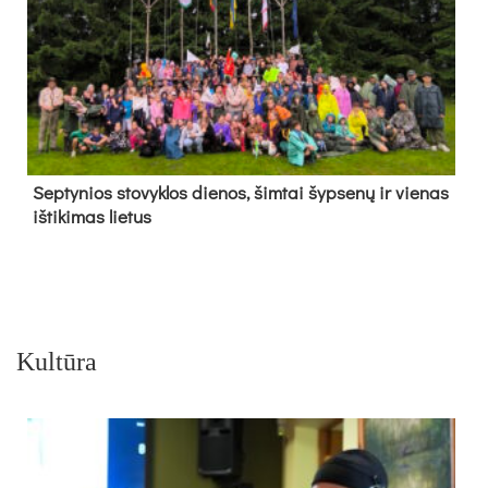
Sep­ty­nios sto­vyk­los die­nos, šim­tai šyp­se­nų ir vie­nas
iš­ti­ki­mas lie­tus
Kultūra