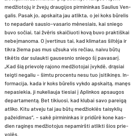
med­žio­tojų ir žvejų drau­gi­jos pir­mi­nin­kas Sau­lius Ven­
ga­lis. Pa­sak jo, ap­skai­ta jau at­lik­ta, o jei koks būre­lis
to ne­pa­darė sausio–vasario mėne­siais, kai snie­go
bu­vo so­čiai, tai žvėris skai­čiuo­ti kovą bu­vo pra­ktiš­kai
ne­beį­ma­no­ma. O įver­ti­nus tai, kad kli­ma­tas šiltė­ja ir
tik­ra žie­ma pas mus už­su­ka vis re­čiau, nai­vu būtų
tikė­tis dar su­lauk­ti gau­ses­nio snie­go šį pa­va­sarį.
„Kad šią prie­volę ra­jo­no med­žio­to­jai įvykdė, drąsiai
teig­ti ne­ga­liu – šim­tu pro­cen­tu ne­su tuo įsi­ti­kinęs. In­
for­ma­ci­ja, ka­da ir koks būre­lis vyk­do ap­skaitą, manęs
ne­pa­sie­kia, ji nu­ke­liau­ja tie­siai į Ap­lin­kos ap­sau­gos
de­par­ta­mentą. Bet ti­kiuo­si, kad klu­bai sa­vo pa­reigą
at­li­ko. Ki­tu at­ve­ju tai jau būtų med­žioklės tai­syk­lių
pa­žei­di­mas“, – sakė pir­mi­nin­kas ir pri­dūrė ko­ne kas­
dien ra­ginęs med­žio­to­jus ne­pa­mirš­ti at­lik­ti šios prie­
volės.