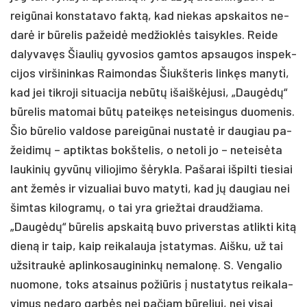
reigū­nai kons­ta­ta­vo faktą, kad nie­kas ap­skai­tos ne­
darė ir būre­lis pa­žeidė med­žioklės tai­syk­les. Rei­de
da­ly­vavęs Šiau­lių gy­vo­sios gam­tos ap­sau­gos ins­pek­
ci­jos vir­ši­nin­kas Rai­mon­das Šiukš­te­ris linkęs ma­ny­ti,
kad jei tik­ro­ji si­tua­ci­ja ne­būtų išaiškė­ju­si, „Daugėdų“
būre­lis ma­to­mai būtų pa­teikęs ne­tei­sin­gus duo­me­nis.
Šio būre­lio val­do­se pa­reigū­nai nu­statė ir dau­giau pa­
žei­dimų – ap­tik­tas bokš­te­lis, o ne­to­li jo – ne­teisė­ta
lau­ki­nių gyvūnų vi­lio­ji­mo šėryk­la. Pa­ša­rai iš­pil­ti tie­siai
ant žemės ir vi­zua­liai bu­vo ma­ty­ti, kad jų dau­giau nei
šim­tas ki­log­ramų, o tai yra griež­tai draud­žia­ma.
„Daugėdų“ būre­lis ap­skaitą bu­vo pri­vers­tas at­lik­ti kitą
dieną ir taip, kaip rei­ka­lau­ja įsta­ty­mas. Aiš­ku, už tai
už­sit­raukė ap­lin­ko­sau­gi­ninkų ne­ma­lonę. S. Ven­ga­lio
nuo­mo­ne, toks at­sai­nus po­žiū­ris į nu­sta­ty­tus rei­ka­la­
vi­mus ne­da­ro garbės nei pa­čiam būre­liui, nei vi­sai