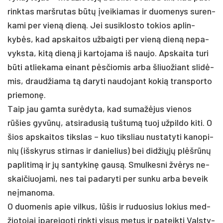
rink­tas marš­ru­tas būtų įvei­kia­mas ir duo­me­nys su­ren­
ka­mi per vieną dieną. Jei su­si­klos­to to­kios ap­lin­
kybės, kad ap­skai­tos už­baig­ti per vieną dieną ne­pa­
vyks­ta, kitą dieną ji kar­to­ja­ma iš nau­jo. Aps­kai­ta tu­ri
būti at­lie­ka­ma ei­nant pėsčio­mis ar­ba šliuo­žiant slidė­
mis, draud­žia­ma tą da­ry­ti nau­do­jant ko­kią trans­por­to
prie­monę.
Taip jau gam­ta surė­dy­ta, kad su­mažė­jus vie­nos
rūšies gyvūnų, at­si­ra­du­sią tuš­tumą tuoj už­pil­do ki­ti. O
šios ap­skai­tos tiks­las – kuo tiks­liau nu­sta­ty­ti ka­no­pi­
nių (išs­ky­rus stir­nas ir da­nie­lius) bei did­žiųjų plėšrūnų
pa­pli­timą ir jų san­ty­kinę gausą. Smul­kes­ni žvėrys ne­
skai­čiuo­ja­mi, nes tai pa­da­ry­ti per sun­ku ar­ba be­veik
ne­įma­no­ma.
O duo­me­nis apie vil­kus, lūšis ir ru­duo­sius lo­kius med­
žio­to­jai įpa­rei­go­ti rink­ti vi­sus me­tus ir pa­teik­ti Vals­ty­