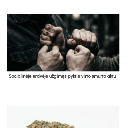
So­cia­li­nė­je erd­vė­je už­gi­męs pyk­tis vir­to smur­to ak­tu