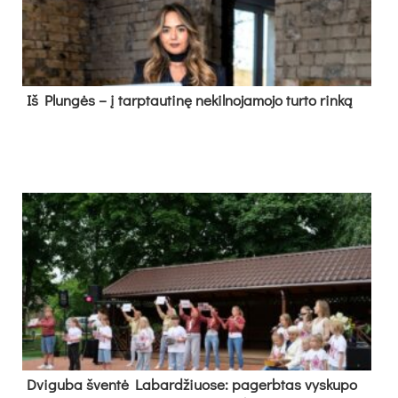
Iš Plungės – į tarptautinę nekilnojamojo turto rinką
Dvi­gu­ba šven­tė La­bar­džiuo­se: pa­gerb­tas vys­ku­po