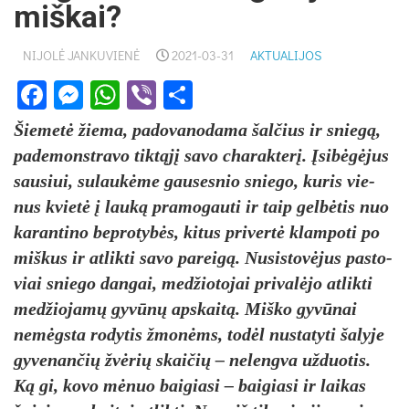
miškai?
NIJOLĖ JANKUVIENĖ
2021-03-31
AKTUALIJOS
Facebook
Messenger
WhatsApp
Viber
Share
Šie­metė žie­ma, pa­do­va­no­da­ma šal­čius ir sniegą,
pa­de­monst­ra­vo tiktąjį sa­vo cha­rak­terį. Įsibėgė­jus
sau­siui, su­laukė­me gau­ses­nio snie­go, ku­ris vie­
nus kvietė į lauką pra­mo­gau­ti ir taip gelbė­tis nuo
ka­ran­ti­no be­pro­tybės, ki­tus pri­vertė klam­po­ti po
miš­kus ir at­lik­ti sa­vo pa­reigą. Nu­sis­tovė­jus pa­sto­
viai snie­go dan­gai, med­žio­to­jai pri­valė­jo at­lik­ti
med­žio­jamų gyvūnų ap­skaitą. Miš­ko gyvū­nai
nemėgs­ta ro­dy­tis žmonėms, todėl nu­sta­ty­ti ša­ly­je
gy­ve­nan­čių žvėrių skai­čių – ne­leng­va už­duo­tis.
Ką gi, ko­vo mėnuo bai­gia­si – bai­gia­si ir lai­kas