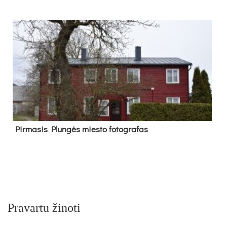
Pir­ma­sis Plun­gės mies­to fo­tog­ra­fas
Pravartu žinoti