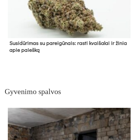
Su­si­dū­ri­mas su pa­rei­gū­nais: ras­ti kvai­ša­lai ir ži­nia
apie paieš­ką
Gyvenimo spalvos