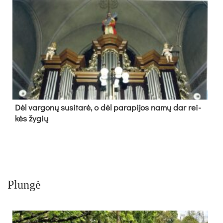
Dėl var­go­nų su­si­ta­rė, o dėl pa­ra­pi­jos na­mų dar rei­
kės žy­gių
Plungė