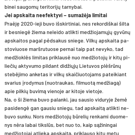
bi­nei sau­gomų te­ri­to­rijų tar­ny­bai.
Jei ap­skai­ta nee­fek­ty­vi – su­mažė­ja li­mi­tai
Praėję 2020-ie­ji bu­vo išs­kir­ti­niai, nes re­kor­diš­kai šil­ta
ir be­sniegė žie­ma ne­lei­do at­lik­ti med­žio­jamųjų gyvūnų
ap­skai­tos pa­gal pėdsa­kus snie­ge. Vilkų ap­skai­ta pa­
sto­viuo­se marš­ru­tuo­se per­nai taip pat ne­vy­ko, tad
med­žioklės li­mi­tas pri­klausė nuo med­žio­tojų ir kitų pi­
lie­čių ak­ty­vu­mo pil­dant did­žiųjų Lie­tu­vos plėšrūnų
stebė­ji­mo an­ke­tas ir vilkų skai­čiuo­to­jams pa­tei­kiant
sva­rius įro­dy­mus (nuo­trau­kas, fil­muotą med­žiagą)
apie pil­kių bu­vimą vie­no­je ar ki­to­je vie­to­je.
Na, o ši žie­ma bu­vo palanki, jau sau­sio vi­du­ry­je žemė
pa­si­dengė gan gau­siu snie­gu, tad ap­skaitą at­lik­ti ne­
bu­vo sun­ku. Nors med­žio­tojų būre­lių ren­ka­mi duo­me­
nys nėra la­bai tikslūs, bet nuo to, kaip sąži­nin­gai
med­žio­to­jai at­lie­ka ap­skaitą, pri­klau­so kitų metų