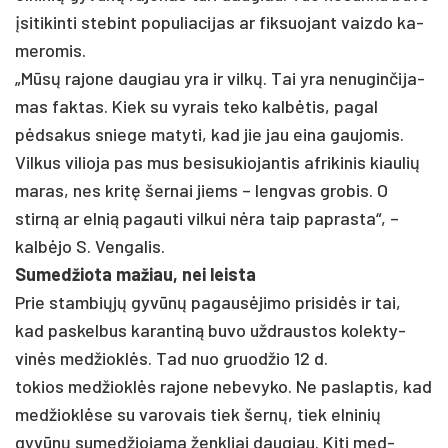
įsi­ti­kin­ti ste­bint po­pu­lia­ci­jas ar fik­suo­jant vaiz­do ka­
me­ro­mis.
„Mūsų ra­jo­ne dau­giau yra ir vilkų. Tai yra ne­nu­gin­či­ja­
mas fak­tas. Kiek su vy­rais te­ko kalbė­tis, pa­gal
pėdsa­kus snie­ge ma­ty­ti, kad jie jau ei­na gau­jo­mis.
Vil­kus vi­lio­ja pas mus be­si­su­kio­jan­tis af­ri­ki­nis kiau­lių
ma­ras, nes kritę šer­nai jiems – leng­vas gro­bis. O
stirną ar el­nią pa­gau­ti vil­kui nėra taip paprasta“, –
kalbė­jo S. Ven­ga­lis.
Su­med­žio­ta ma­žiau, nei leis­ta
Prie stam­biųjų gyvūnų pa­gausė­ji­mo pri­si­dės ir tai,
kad pa­skel­bus ka­ran­tiną bu­vo užd­raus­tos ko­lek­ty­
vinės med­žioklės. Tad nuo gruod­žio 12 d.
to­kios med­žioklės ra­jo­ne ne­be­vy­ko. Ne pa­slap­tis, kad
med­žioklė­se su va­ro­vais tiek šernų, tiek el­ni­nių
gyvūnų su­med­žio­ja­ma ženk­liai dau­giau. Ki­ti med­