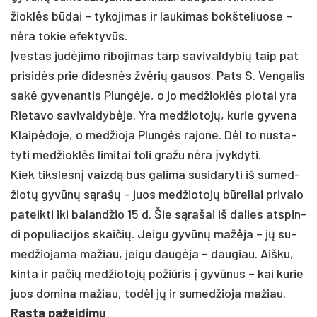
žioklės būdai – ty­ko­ji­mas ir lau­ki­mas bokš­te­liuo­se –
nėra to­kie efek­tyvūs.
Įves­tas judė­ji­mo ri­bo­ji­mas tarp sa­vi­val­dy­bių taip pat
pri­si­dės prie di­desnės žvėrių gau­sos. Pats S. Ven­ga­lis
sakė gy­ve­nan­tis Plungė­je, o jo med­žioklės plo­tai yra
Rie­ta­vo sa­vi­val­dybė­je. Yra med­žio­tojų, ku­rie gy­ve­na
Klaipė­do­je, o med­žio­ja Plungės ra­jo­ne. Dėl to nu­sta­
ty­ti med­žioklės li­mi­tai to­li gra­žu nėra įvyk­dy­ti.
Kiek tiks­lesnį vaizdą bus ga­li­ma su­si­da­ry­ti iš su­med­
žiotų gyvūnų sąrašų – juos med­žio­tojų būre­liai pri­va­lo
pa­teik­ti iki ba­land­žio 15 d. Šie sąra­šai iš da­lies at­spin­
di po­pu­lia­ci­jos skai­čių. Jei­gu gyvūnų mažė­ja – jų su­
med­žio­ja­ma ma­žiau, jei­gu daugė­ja – dau­giau. Aiš­ku,
kin­ta ir pa­čių med­žio­tojų po­žiū­ris į gyvū­nus – kai ku­rie
juos do­mi­na ma­žiau, todėl jų ir su­med­žio­ja ma­žiau.
Ras­ta pa­žei­dimų