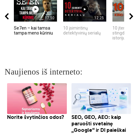
17:50
12:25
Se7en – kai tamsa
10 įsimintinų
10 įtemptų, k
tampa meno kūriniu
detektyvinių serialų
stingdančių k
istorijų
Naujienos iš interneto: