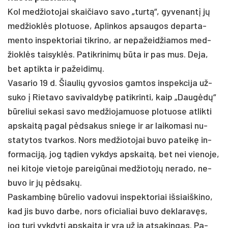
Kol med­žio­to­jai skai­čia­vo sa­vo „turtą“, gy­ve­nantį jų
med­žioklės plo­tuo­se, Ap­lin­kos ap­sau­gos de­par­ta­
men­to ins­pek­to­riai tik­ri­no, ar ne­pa­žeid­žia­mos med­
žioklės tai­syklės. Pa­tik­ri­nimų būta ir pas mus. De­ja,
bet ap­tik­ta ir pa­žei­dimų.
Va­sa­rio 19 d. Šiau­lių gy­vo­sios gam­tos ins­pek­ci­ja už­
su­ko į Rie­ta­vo sa­vi­val­dybę pa­tik­rin­ti, kaip „Daugėdų“
būre­liui se­ka­si sa­vo med­žio­ja­muo­se plo­tuo­se at­lik­ti
ap­skaitą pa­gal pėdsa­kus snie­ge ir ar lai­ko­ma­si nu­
sta­ty­tos tvar­kos. Nors med­žio­to­jai bu­vo pa­teikę in­
for­ma­ciją, jog tądien vyk­dys ap­skaitą, bet nei vie­no­je,
nei ki­to­je vie­to­je pa­reigū­nai med­žio­tojų ne­ra­do, ne­
bu­vo ir jų pėdsakų.
Pas­kam­binę būre­lio va­do­vui ins­pek­to­riai iš­siaiš­ki­no,
kad jis bu­vo dar­be, nors ofi­cia­liai bu­vo dek­la­ravęs,
jog tu­ri vyk­dy­ti ap­skaitą ir yra už ją at­sa­kin­gas. Pa­