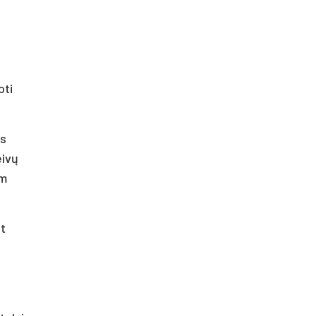
oti
as
eivų
am
nt