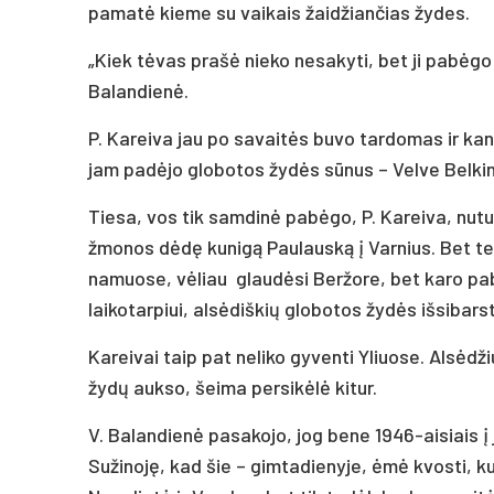
pamatė kieme su vaikais žaidžiančias žydes.
„Kiek tėvas prašė nieko nesakyti, bet ji pabėgo 
Balandienė.
P. Kareiva jau po savaitės buvo tardomas ir kan
jam padėjo globotos žydės sūnus – Velve Belki
Tiesa, vos tik samdinė pabėgo, P. Kareiva, nu
žmonos dėdę kunigą Paulauską į Varnius. Bet ten 
namuose, vėliau glaudėsi Beržore, bet karo pa
laikotarpiui, alsėdiškių globotos žydės išsibars
Kareivai taip pat neliko gyventi Yliuose. Alsėd
žydų aukso, šeima persikėlė kitur.
V. Balandienė pasakojo, jog bene 1946-aisiais į
Sužinoję, kad šie – gimtadienyje, ėmė kvosti, k