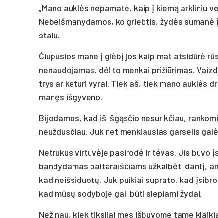
„Mano auklės nepamatė, kaip į kiemą arkliniu vež
Nebeišmanydamos, ko griebtis, žydės sumanė įlįst
stalu.
Čiupusios mane į glėbį jos kaip mat atsidūrė rūs
nenaudojamas, dėl to menkai prižiūrimas. Vaizda
trys ar keturi vyrai. Tiek aš, tiek mano auklės d
manęs išgyveno.
Bijodamos, kad iš išgąsčio nesurikčiau, rankomi
neuždusčiau. Juk net menkiausias garselis galė
Netrukus virtuvėje pasirodė ir tėvas. Jis buvo į
bandydamas baltaraiščiams užkalbėti dantį, ant 
kad neišsiduotų. Juk puikiai suprato, kad įsibr
kad mūsų sodyboje gali būti slepiami žydai.
Nežinau, kiek tiksliai mes išbuvome tame klaik