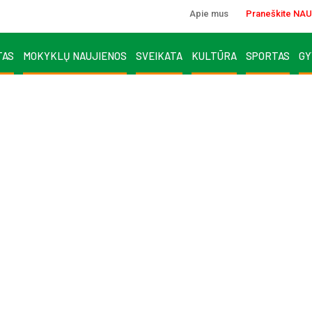
Apie mus
Praneškite NAU
TAS
MOKYKLŲ NAUJIENOS
SVEIKATA
KULTŪRA
SPORTAS
GY