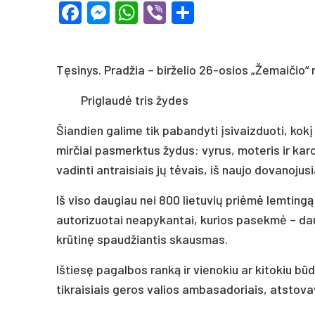
Facebook
Messenger
WhatsApp
Viber
Share
Tęsinys. Pradžia – birželio 26-osios „Žemaičio“
Priglaudė tris žydes
Šiandien galime tik pabandyti įsivaizduoti, kok
mirčiai pasmerktus žydus: vyrus, moteris ir karo
vadinti antraisiais jų tėvais, iš naujo dovanoj
Iš viso daugiau nei 800 lietuvių priėmė lemting
autorizuotai neapykantai, kurios pasekmė – dau
krūtinę spaudžiantis skausmas.
Ištiesę pagalbos ranką ir vienokiu ar kitokiu būd
tikraisiais geros valios ambasadoriais, atstovavu