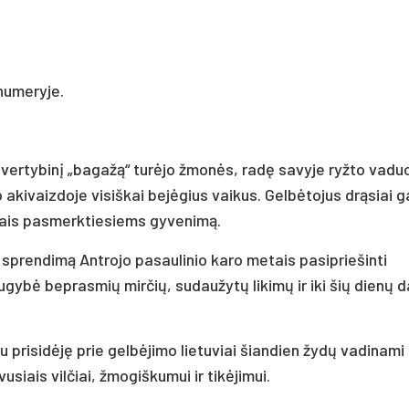
 numeryje.
į vertybinį „bagažą“ turėjo žmonės, radę savyje ryžto vaduo
 akivaizdoje visiškai bejėgius vaikus. Gelbėtojus drąsiai g
usiais pasmerktiesiems gyvenimą.
ą sprendimą Antrojo pasaulinio karo metais pasipriešinti
gybė beprasmių mirčių, sudaužytų likimų ir iki šių dienų 
u prisidėję prie gelbėjimo lietuviai šiandien žydų vadinami
siais vilčiai, žmogiškumui ir tikėjimui.