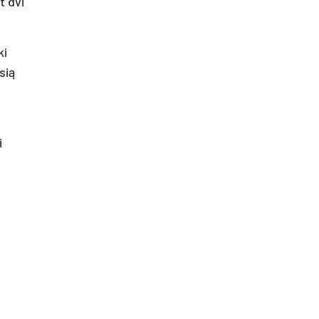
t dvi
ki
sią
i