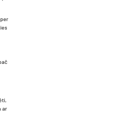
 per
ties
Ypač
ti,
 ar