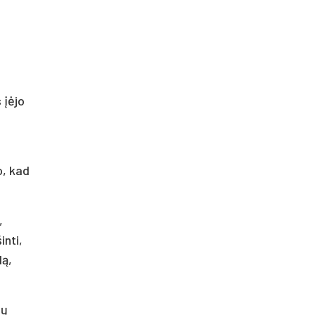
 įėjo
o, kad
,
inti,
lą,
sų