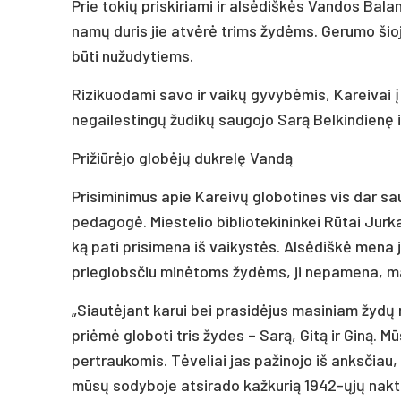
Prie tokių priskiriami ir alsėdiškės Vandos Bala
namų duris jie atvėrė trims žydėms. Gerumo šioje
būti nužudytiems.
Rizikuodami savo ir vaikų gyvybėmis, Kareivai į 
negailestingų žudikų saugojo Sarą Belkindienę ir
Prižiūrėjo globėjų dukrelę Vandą
Prisiminimus apie Kareivų globotines vis dar s
pedagogė. Miestelio bibliotekininkei Rūtai Jurkai
ką pati prisimena iš vaikystės. Alsėdiškė mena j
prieglobsčiu minėtoms žydėms, ji nepamena, ma
„Siautėjant karui bei prasidėjus masiniam žydų n
priėmė globoti tris žydes – Sarą, Gitą ir Giną. 
pertraukomis. Tėveliai jas pažinojo iš anksčia
mūsų sodyboje atsirado kažkurią 1942-ųjų naktį. 