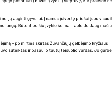
 spėjo pasprukti į buvusią žydžių slėptuvę, kur praleido ne
 nei jų auginti gyvuliai. Į namus įsiveržę priešai juos visus i
mo langų. Būtent po šio įvykio šeima ir apleido daug mačiu
bėjimą – po mirties skirtas Žūvančiųjų gelbėjimo kryžiaus
uvo suteiktas ir pasaulio tautų teisuolio vardas. Jo garbe