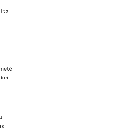
l to
ametė
 bei
u
ės