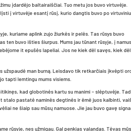
imu įdardėjo baltairaiščiai. Tuo metu jos buvo virtuvėje.
i į virtuvėje esantį rūsį, kurio dangtis buvo po virtuviniu
yje, kuriame aplink zujo žiurkės ir pelės. Tas rūsys buvo
s ten buvo išties šiurpus. Mums jau tūnant rūsyje, į namus
rebėjome it epušės lapeliai. Jos ne kiek dėl savęs, kiek dėl
s užspaudė man burną. Leisdavo tik retkarčiais įkvėpti or
jo tapti lemtingu mums visiems.
sitikinęs, kad globotinės kartu su manimi – slėptuvėje. Tad
stalo pastatė naminės degtinės ir ėmė juos kalbinti, vaiš
ovėliai ne šiaip sau mūsų namuose. Jie jau buvo gavę signa
iame rūsyje, nes užmigau. Gal penkias valandas. Tėvas mū