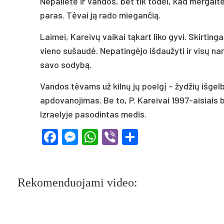
Nepalietė ir Vandos, bet tik todėl, kad mergaitė
paras. Tėvai ją rado miegančią.
Laimei, Kareivų vaikai tąkart liko gyvi. Skirtingai
vieno sušaudė. Nepatingėjo išdaužyti ir visų na
savo sodybą.
Vandos tėvams už kilnų jų poelgį – žydžių išgel
apdovanojimas. Be to, P. Kareivai 1997-aisiais b
Izraelyje pasodintas medis.
Facebook
Messenger
WhatsApp
Viber
Share
Rekomenduojami video: