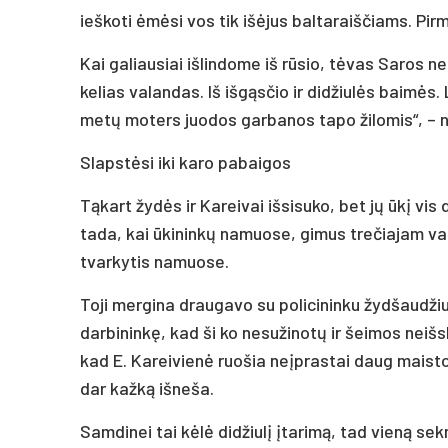
ieškoti ėmėsi vos tik išėjus baltaraiščiams. Pir
Kai galiausiai išlindome iš rūsio, tėvas Saros n
kelias valandas. Iš išgąsčio ir didžiulės baimės.
metų moters juodos garbanos tapo žilomis“, – n
Slapstėsi iki karo pabaigos
Tąkart žydės ir Kareivai išsisuko, bet jų ūkį vis
tada, kai ūkininkų namuose, gimus trečiajam vai
tvarkytis namuose.
Toji mergina draugavo su policininku žydšaudžiu 
darbininkę, kad ši ko nesužinotų ir šeimos neiš
kad E. Kareivienė ruošia neįprastai daug maisto
dar kažką išneša.
Samdinei tai kėlė didžiulį įtarimą, tad vieną sekm