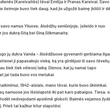
ndienės (Kareivaitės) tėvai Emilija ir Pranas Kareivai. Savo
 šeimoje buvo tiek daug, kad jis užgožė baimę įkliūti ir dė
savo namus Yliuose, Alsėdžių seniūnijoje, įsileido ir nuo
 jos dukrą Gitą bei Giną Glikmanaitę.
augo jų dukra Vanda – Alsėdžiuose gyvenanti gerbiama ilg
tienei ji papasakojo viską, ką yra girdėjusi iš savo tėvelių
au šiek tiek vėlesnį laiką. Dienos, kai jų namai tapo
t jai tada buvo vos metukai.
aikinimui, 1942-aisiais, mano tėvai, kurie buvo ūkininkai,
Mūsų namuose jos išsislapstė iki pat karo pabaigos. Tiesa, s
u, todėl nedvejodami apsiėmė globoti. Baimės vejamos žyd
Prieš tai kažkur kitur slapstėsi.