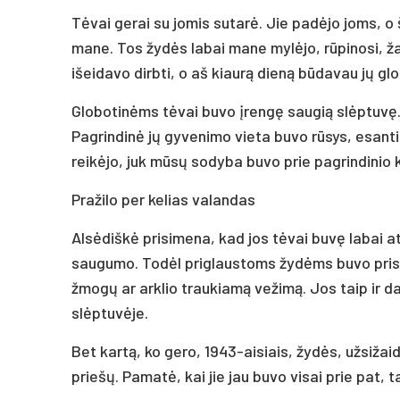
Tėvai gerai su jomis sutarė. Jie padėjo joms, o 
mane. Tos žydės labai mane mylėjo, rūpinosi, ža
išeidavo dirbti, o aš kiaurą dieną būdavau jų glo
Globotinėms tėvai buvo įrengę saugią slėptuvę. 
Pagrindinė jų gyvenimo vieta buvo rūsys, esant
reikėjo, juk mūsų sodyba buvo prie pagrindinio 
Pražilo per kelias valandas
Alsėdiškė prisimena, kad jos tėvai buvę labai ats
saugumo. Todėl priglaustoms žydėms buvo prisak
žmogų ar arklio traukiamą vežimą. Jos taip ir d
slėptuvėje.
Bet kartą, ko gero, 1943-aisiais, žydės, užsiža
priešų. Pamatė, kai jie jau buvo visai prie pat