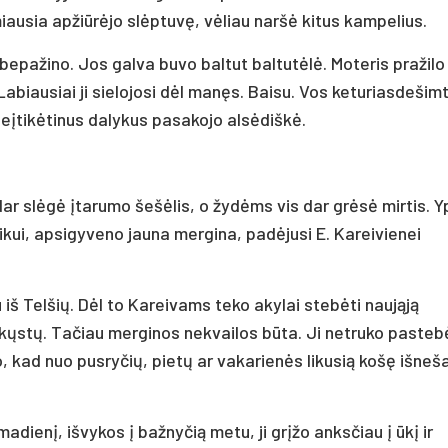
miausia apžiūrėjo slėptuvę, vėliau naršė kitus kampelius.
ebepažino. Jos galva buvo baltut baltutėlė. Moteris pražilo
 Labiausiai ji sielojosi dėl manęs. Baisu. Vos keturiasdešim
eįtikėtinus dalykus pasakojo alsėdiškė.
 dar slėgė įtarumo šešėlis, o žydėms vis dar grėsė mirtis. 
kui, apsigyveno jauna mergina, padėjusi E. Kareivienei
iš Telšių. Dėl to Kareivams teko akylai stebėti naująją
skųstų. Tačiau merginos nekvailos būta. Ji netruko pastebė
, kad nuo pusryčių, pietų ar vakarienės likusią košę išneša
adienį, išvykos į bažnyčią metu, ji grįžo anksčiau į ūkį ir