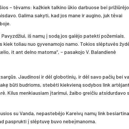
šios – tėvams: kažkiek talkino ūkio darbuose bei prižiūrėjo
isdavo. Galima sakyti, kad jos mane ir augino, juk tėvai
boje.
Pavyzdžiui, iš namų į sodą jos galėjo patekti požemiais.
is kiek toliau nuo gyvenamojo namo. Tokios slėptuvės žyd
kelio, it ant delno matoma“, – pasakojo V. Balandienė
argūs. Jaudinosi ir dėl globotinių, ir dėl savo pačių bei v
ę būti budrioms, stebėti kiekvieną sodybos link artėjant
arė. Kilus menkiausiam įtarimui, žaibo greičiu atsidurdavo
idusios su Vanda, nepastebėjo Kareivų namų link besiartin
, tad pasprukti į slėptuvę buvo nebeįmanoma.