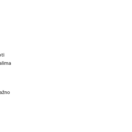
ti
alima
dažno