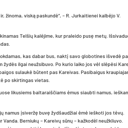
ir, žinoma, viską paskundė“, – R. Jurkaitienei kalbėjo V.
kinamas Telšių kalėjime, kur praleido pusę metų. Išsivadu
ndas.
tuokdamas, kas dabar bus, naktį savo globotines išvedė p
žydės ilgai neužsibuvo. Po kurio laiko jos vėl slėpėsi Kar
baigos sulaukė būtent pas Kareivas. Pasibaigus kraupiaj
tė po skirtingas vietas.
žiuose likusiems baltaraiščiams ėmus siaubti namus, ieška
 jų namus įsiveržę buvę žydšaudžiai ėmė ieškoti jos tėvų.
ur Vanda. Berniukų – Kareivų sūnų – kažkodėl neužkliuvo.