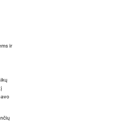
ėms ir
aikų
į
 savo
ančių