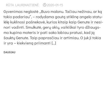
RŪTA LAURINAITIENĖ
2020-01-15
Gy­ve­ni­mas ne­glos­tė „Bu­vo ma­lo­nu. Ta­čiau ne­ži­nau, ar ką
to­kio pa­da­riau“, – ro­dy­da­ma gau­tą stik­li­nę an­ge­lo sta­tu­
lė­lę kuk­li­no­si pa­šne­ko­vė, ku­rios ki­taip kaip Ge­nu­te ir ne­si­
no­ri va­din­ti. Smul­ku­tė, ge­rų akių, vai­kiš­kai ty­ro džiaugs­
mo ku­pi­na mo­te­ris ir pa­ti sa­ko la­biau pra­tu­si, kad ją
šauk­tų Ge­nu­te. Taip pa­pras­čiau ir ar­ti­miau. O juk ji to­kia
ir yra – kiek­vie­ną prii­man­ti […]
DAUGIAU