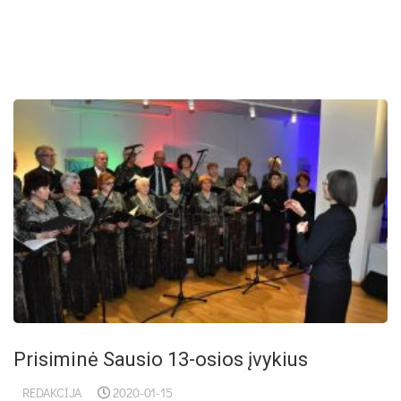
Pri­si­mi­nė Sau­sio 13-osios įvy­kius
REDAKCIJA
2020-01-15