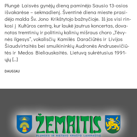
Plun­gė Lais­vės gy­nė­jų die­ną pa­mi­nė­jo Sau­sio 13-osios
iš­va­ka­rė­se – sek­ma­die­nį. Šven­ti­nė die­na mies­te pra­si­
dė­jo mal­da Šv. Jo­no Krikš­ty­to­jo baž­ny­čio­je. Iš jos vi­si rin­
ko­si į Kul­tū­ros cent­rą, kur lau­kė jaut­rus kon­cer­tas, do­va­
no­tas trem­ti­nių ir po­li­ti­nių ka­li­nių miš­raus cho­ro „Tė­vy­
nės il­ge­sys“, vo­ka­lis­čių Ka­mi­lės Da­ra­čiū­tės ir Li­vi­jos
Šiaud­vir­tai­tės bei smui­ki­nin­kių Aud­ro­nės And­ru­se­vi­čiū­
tės ir Me­dos Bie­liaus­kai­tės. Lie­tu­vą su­krė­tu­sius 1991-
ųjų […]
DAUGIAU