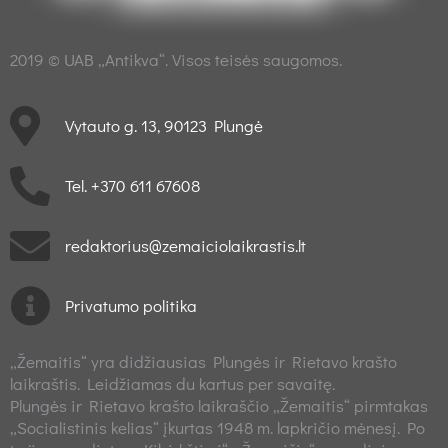
2019 © UAB „Antikva“. Visos teisės saugomos.
Vytauto g. 13, 90123 Plungė
Tel. +370 611 67608
redaktorius@zemaiciolaikrastis.lt
Privatumo politika
„Žemaitis“ yra didžiausias Plungės ir Rietavo krašto
laikraštis. Leidžiamas du kartus per savaitę.
Plungės ir Rietavo krašto laikraščio „Žemaitis“ pirmtakas
„Socialistinis kelias“ įkurtas 1948 m. lapkričio mėnesį. Po