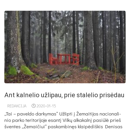
Ant kalnelio užlipau, prie stalelio prisėdau
REDAKCIJA
2020-01-15
„Tai – pa­vel­do dar­ky­mas“ Už­lip­ti į Že­mai­ti­jos na­cio­na­li­
nio par­ko te­ri­to­ri­jo­je esan­tį Vil­kų al­ka­kal­nį pa­siū­lė prieš
šven­tes „Že­mai­čiui“ pa­skam­bi­nęs klai­pė­diš­kis De­ni­sas