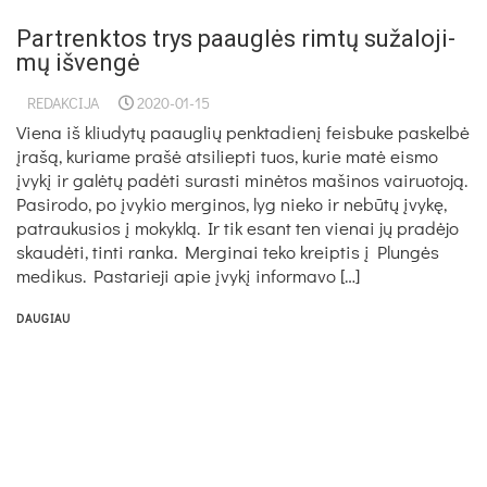
Part­renk­tos trys paaug­lės rim­tų su­ža­lo­ji­
mų iš­ven­gė
REDAKCIJA
2020-01-15
Vie­na iš kliu­dy­tų paaug­lių penk­ta­die­nį feis­bu­ke pa­skel­bė
įra­šą, ku­ria­me pra­šė at­si­liep­ti tuos, ku­rie ma­tė eis­mo
įvy­kį ir ga­lė­tų pa­dė­ti su­ras­ti mi­nė­tos ma­ši­nos vai­ruo­to­ją.
Pa­si­ro­do, po įvy­kio mer­gi­nos, lyg nie­ko ir ne­bū­tų įvy­kę,
pa­trau­ku­sios į mo­kyk­lą. Ir tik esant ten vie­nai jų pra­dė­jo
skau­dė­ti, tin­ti ran­ka. Mer­gi­nai te­ko kreip­tis į Plun­gės
me­di­kus. Pas­ta­rie­ji apie įvy­kį in­for­ma­vo […]
DAUGIAU