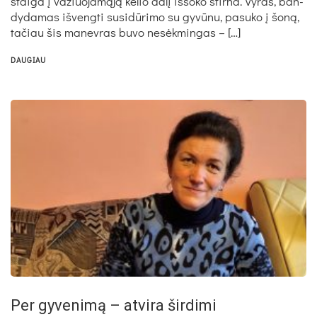
stai­ga į va­žiuo­ja­mą­ją ke­lio da­lį iš­šo­ko stir­na. Vy­ras, ban­
dy­da­mas iš­veng­ti su­si­dū­ri­mo su gy­vū­nu, pa­su­ko į šo­ną,
ta­čiau šis ma­nev­ras bu­vo ne­sėk­min­gas – […]
DAUGIAU
Per gyvenimą – atvira širdimi