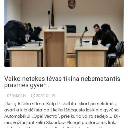
Vaiko netekęs tėvas tikina nebematantis
prasmės gyventi
REDAKCIJA
2020-01-15
Į ke­lią iš­šo­ko stir­na Kaip ir skelb­ta iš­kart po ne­lai­mės,
ava­ri­ja ki­lo dėl stai­ga į ke­lią iš­bė­gu­sio lau­ki­nio gy­vū­no.
Au­to­mo­bi­liui „Opel Vect­ra“, prie ku­rio vai­ro sė­dė­jo J. Di­
ma, va­žiuo­jant ke­liu Skuodas–Plungė pa­sta­ro­sios link,