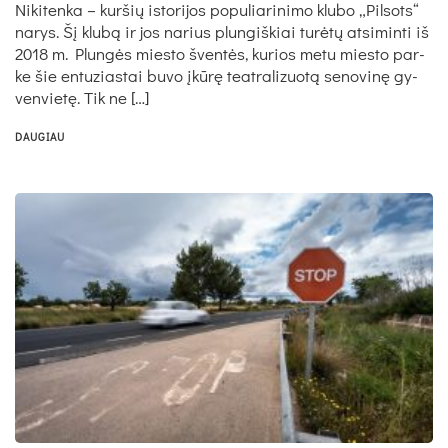
Ni­ki­ten­ka – kur­šių is­to­ri­jos po­pu­lia­ri­ni­mo klu­bo „Pil­sots“
na­rys. Šį klu­bą ir jos na­rius plun­giš­kiai tu­rė­tų at­si­min­ti iš
2018 m. Plun­gės mies­to šven­tės, ku­rios me­tu mies­to par­
ke šie en­tu­zias­tai bu­vo įkū­rę teat­ra­li­zuo­tą se­no­vi­nę gy­
ven­vie­tę. Tik ne […]
DAUGIAU