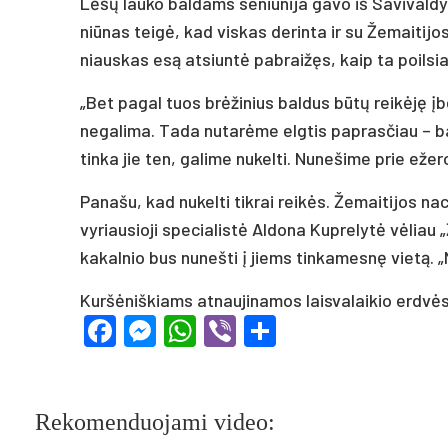
Lė­šų lau­ko bal­dams se­niū­ni­ja ga­vo iš Sa­vi­val­
niū­nas tei­gė, kad vis­kas de­rin­ta ir su Že­mai­ti­jos
niaus­kas esą at­siun­tė pa­brai­žęs, kaip ta poil­sia­vi
„Bet pa­gal tuos brė­ži­nius bal­dus bū­tų rei­kė­ję įbe­
ne­ga­li­ma. Ta­da nu­ta­rė­me elg­tis pa­pras­čiau –
tin­ka jie ten, ga­li­me nu­kel­ti. Nu­ne­ši­me prie eže­r
Pa­na­šu, kad nu­kel­ti tik­rai rei­kės. Že­mai­ti­jos na­
vy­riau­sio­ji spe­cia­lis­tė Al­do­na Kup­re­ly­tė vė­lia
ka­kal­nio bus nu­neš­ti į jiems tin­ka­mes­nę vie­tą. 
Kuršėniškiams atnaujinamos laisvalaikio erdvė
Facebook
Messenger
WhatsApp
Viber
Share
Rekomenduojami video: