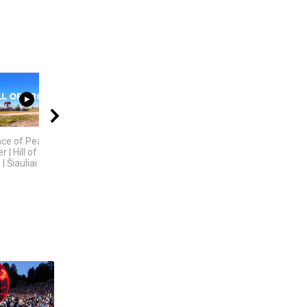
45:42
06:28
08:05
ace of Peace and
KAS IŠRADO
5 SENOVĖS
 | Hill of Crosses
ELEKTRĄ? 6
TECHNOLOGIJOS,
| Šiauliai
MOKSLININKAI,...
KURIŲ...