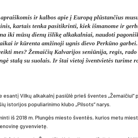
o ap­raiš­ko­mis ir kal­bos apie į Eu­ro­pą plūs­tan­čius mu­s
nis, kar­tais ten­ka pa­si­tik­rin­ti, kiek iš­ma­no­me ir ger­
e­na iki mū­sų die­nų iš­li­kę al­ka­kal­niai, nau­do­ti pa­go­ni
lai­kai ir kū­ren­ta am­ži­no­ji ug­nis die­vo Per­kū­no gar­bei
veik­ti mes? Že­mai­čių Kal­va­ri­jos se­niū­ni­ja, re­gis, ra­do
­gė sta­lą su suo­lais. Ir štai vie­toj švent­vie­tės tu­ri­me r
i­jo­je esan­tį Vil­kų al­ka­kal­nį pa­siū­lė prieš šven­tes „Že­mai­čiui“
ų is­to­ri­jos po­pu­lia­ri­ni­mo klu­bo „Pil­sots“ na­rys.
­si­min­ti iš 2018 m. Plun­gės mies­to šven­tės, ku­rios me­tu mies­
e­no­vi­nę gy­ven­vie­tę.