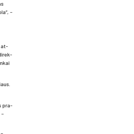
as
­la“, –
s at­
di­rek­
n­kai
ciaus.
as pra­
, –