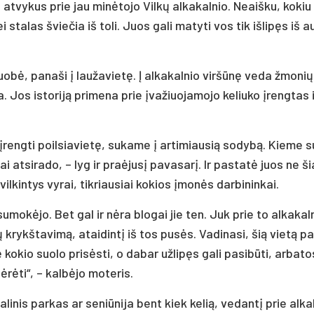
t­vy­kus prie jau mi­nė­to­jo Vil­kų al­ka­kal­nio. Neaiš­ku, ko­kiu
ei sta­las švie­čia iš to­li. Juos ga­li ma­ty­ti vos tik iš­li­pęs iš a
o­bė, pa­na­ši į lau­ža­vie­tę. Į al­ka­kal­nio vir­šū­nę ve­da žmo­ni
 Jos is­to­ri­ją pri­me­na prie įva­žiuo­ja­mo­jo ke­liu­ko įreng­tas 
o įreng­ti poil­sia­vie­tę, su­ka­me į ar­ti­miau­sią so­dy­bą. Kie­me s
i at­si­ra­do, – lyg ir praė­ju­sį pa­va­sa­rį. Ir pa­sta­tė juos ne š
l­kin­tys vy­rai, tik­riau­siai ko­kios įmo­nės dar­bi­nin­kai.
mo­kė­jo. Bet gal ir nė­ra blo­gai jie ten. Juk prie to al­ka­kal­
 krykš­ta­vi­mą, atai­din­tį iš tos pu­sės. Va­di­na­si, šią vie­tą p
­kio suo­lo pri­sės­ti, o da­bar už­li­pęs ga­li pa­si­bū­ti, ar­ba­to
ė­rė­ti“, – kal­bė­jo mo­te­ris.
­li­nis par­kas ar se­niū­ni­ja bent kiek ke­lią, ve­dan­tį prie al­ka