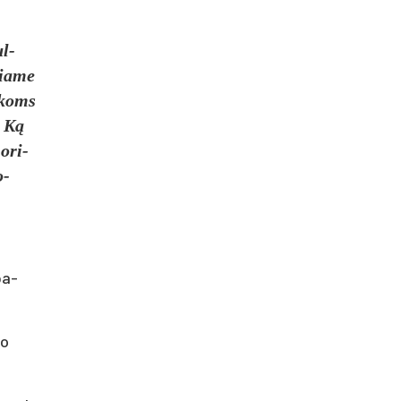
ul­
bia­me
š­koms
. Ką
 ori­
o­
 pa­
to