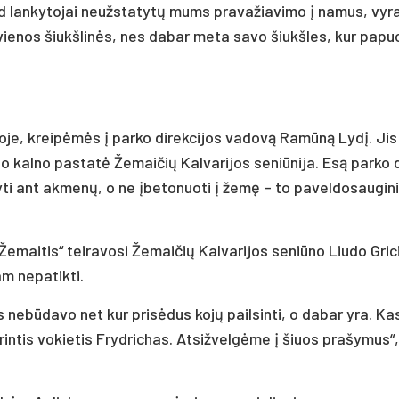
d lan­ky­to­jai neužs­ta­ty­tų mums pra­va­žia­vi­mo į na­mus, vy­r
nt vie­nos šiukš­li­nės, nes da­bar me­ta sa­vo šiukš­les, kur pa­puo
ri­jo­je, krei­pė­mės į par­ko di­rek­ci­jos va­do­vą Ra­mū­ną Ly­dį. Ji
o kal­no pa­sta­tė Že­mai­čių Kal­va­ri­jos se­niū­ni­ja. Esą par­ko 
y­ti ant ak­me­nų, o ne įbe­to­nuo­ti į že­mę – to pa­vel­do­sau­gi­ni
, „Že­mai­tis“ tei­ra­vo­si Že­mai­čių Kal­va­ri­jos se­niū­no Liu­do Gri­
m ne­pa­tik­ti.
ne­bū­da­vo net kur pri­sė­dus ko­jų pail­sin­ti, o da­bar yra. K
u­rin­tis vo­kie­tis Fryd­ri­chas. At­siž­vel­gė­me į šiuos pra­šy­mus“