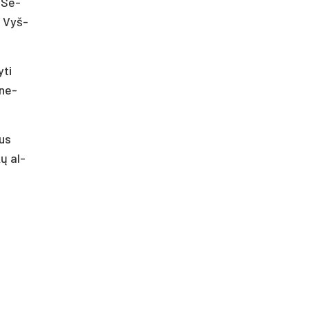
. Se­
as Vyš­
­ti
 ne­
ius
kų al­