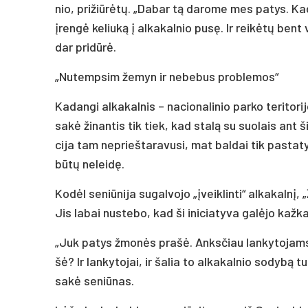
nio, pri­žiū­rė­tų. „Da­bar tą da­ro­me mes pa­tys. Ka
įren­gė ke­liu­ką į al­ka­kal­nio pu­sę. Ir rei­kė­tų be
dar pri­dū­rė.
„Nu­temp­sim že­myn ir ne­be­bus pro­ble­mos“
Ka­dan­gi al­ka­kal­nis – na­cio­na­li­nio par­ko te­ri­to­
sa­kė ži­nan­tis tik tiek, kad sta­lą su suo­lais ant ši
ci­ja tam ne­prieš­ta­ra­vu­si, mat bal­dai tik pa­sta­t
bū­tų ne­lei­dę.
Ko­dėl se­niū­ni­ja su­gal­vo­jo „įveik­lin­ti“ al­ka­kal­nį
Jis la­bai nu­ste­bo, kad ši ini­cia­ty­va ga­lė­jo kaž­ka
„Juk pa­tys žmo­nės pra­šė. Anks­čiau lan­ky­to­jams 
šė? Ir lan­ky­to­jai, ir ša­lia to al­ka­kal­nio so­dy­bą t
sa­kė se­niū­nas.