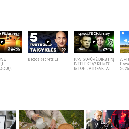
09:20
11:22
07:18
OSE
Bezos secrets LT
KAS SUKŪRĖ DIRBTINĮ
A Pl
TŲ
INTELEKTĄ? KILMĖS
Power
IJŲ,...
ISTORIJA IR FAKTAI
2025 