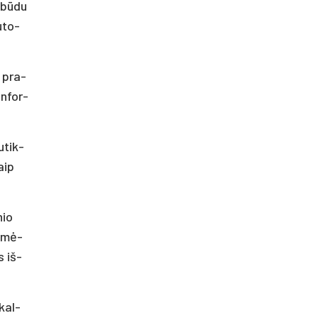
 bū­du
u­to­
ų pra­
in­for­
u­tik­
iaip
nio
a­mė­
s iš­
­kal­