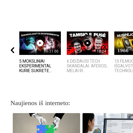
11:00
10:24
5 MOKSLINIAI
6 DIDŽIAUSI TECH
10 FILMU
EKSPERIMENTAI,
SKANDALAI: AFEROS,
IŠGALVO
KURIE SUKRĖTĖ...
MELAI IR...
TECHNOLOG
Naujienos iš interneto: