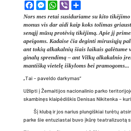
Facebook
Messenger
WhatsApp
Viber
Share
Nors mes re­tai su­si­du­ria­me su ki­to ti­kė­ji­m
mo­nus vis dar ai­di kaip koks to­li­mas griaus­ti­
se­ną­jį mū­sų pro­tė­vių ti­kė­ji­mą. Apie jį pri­m
apei­goms. Ka­dai­se čia de­gin­ti mi­ru­sių­jų pa­
ant to­kių al­ka­kal­nių šiais lai­kais ga­lė­tu­me 
gi­na­lų spren­di­mą – ant Vil­kų al­ka­kal­nio įren
man­tiš­ką vie­te­lę iš­ky­loms bei pra­mo­goms...
„Tai – pa­vel­do dar­ky­mas“
Už­lip­ti į Že­mai­ti­jos na­cio­na­li­nio par­ko te­ri­to­r
skam­bi­nęs klai­pė­diš­kis De­ni­sas Ni­ki­ten­ka – kur­ši
Šį klu­bą ir jos na­rius plun­giš­kiai tu­rė­tų at
par­ke šie en­tu­zias­tai bu­vo įkū­rę teat­ra­li­zuo­tą s