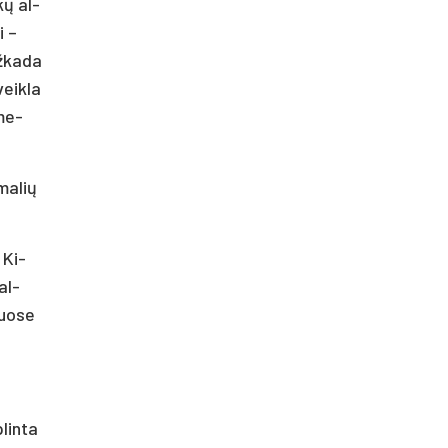
­kų al­
i –
ž­ka­da
veik­la
­me­
ma­lių
 Ki­
kal­
juo­se
lin­ta