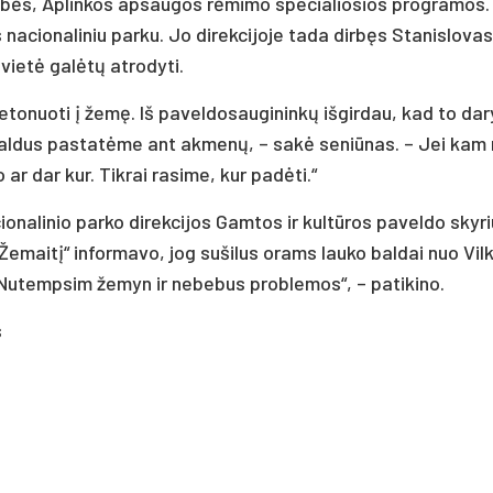
dy­bės, Ap­lin­kos ap­sau­gos rė­mi­mo spe­cia­lio­sios pro­gra­mos
 na­cio­na­li­niu par­ku. Jo di­rek­ci­jo­je ta­da dir­bęs Sta­nis­lo­v
e­tė ga­lė­tų at­ro­dy­ti.
to­nuo­ti į že­mę. Iš pa­vel­do­sau­gi­nin­kų iš­gir­dau, kad to da­ry
 bal­dus pa­sta­tė­me ant ak­me­nų, – sa­kė se­niū­nas. – Jei kam
o ar dar kur. Tik­rai ra­si­me, kur pa­dė­ti.“
cio­na­li­nio par­ko di­rek­ci­jos Gam­tos ir kul­tū­ros pa­vel­do sky­r
u „Že­mai­tį“ in­for­ma­vo, jog su­ši­lus orams lau­ko bal­dai nuo Vil­
„Nu­temp­sim že­myn ir ne­be­bus pro­ble­mos“, – pa­ti­ki­no.
s