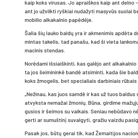
kaip koks vi­ru­sas. Jo ap­raiš­kos kaip ant del­no – a
ant jo už­vilk­ti ryš­kiai nu­da­žy­ti ma­sy­vūs suo­lai b
mo­bi­lio al­ka­kal­nio pa­pė­dė­je.
Ša­lia šių lau­ko bal­dų yra ir ak­me­ni­mis ap­dė­ta du
min­tas ta­ke­lis, tad pa­na­šu, kad ši vie­ta lan­ko­ma.
ma­ci­nis sten­das.
No­rė­da­mi iš­siaiš­kin­ti, kas ga­lė­jo ant al­ka­kal­ni
ta jos šei­mi­nin­kė ban­dė at­si­min­ti, ka­da šie bal­da
koks žmo­ge­lis, bet spe­cia­liais dar­bi­niais rū­bais vi
„Ne­ži­nau, kas juos sam­dė ir kas už tuos bal­dus su­
at­vyks­ta ne­ma­žai žmo­nių. Bū­na, gir­di­me ma­žų­jų
gu­sios ir šei­mos su vai­kais. Se­niau ne­bū­da­vo nė ko
ger­ti ar su­muš­ti­nį su­val­gy­ti, gra­žiu vaiz­du pa­si­g
Pa­sak jos, bū­tų ge­rai tik, kad Že­mai­ti­jos na­cio­na