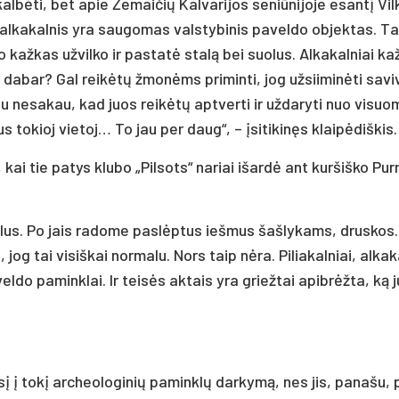
l­bė­ti, bet apie Že­mai­čių Kal­va­ri­jos se­niū­ni­jo­je esan­tį Vil
s al­ka­kal­nis yra sau­go­mas vals­ty­bi­nis pa­vel­do ob­jek­tas. Ta
jo kaž­kas už­vil­ko ir pa­sta­tė sta­lą bei suo­lus. Al­ka­kal­niai ka
da­bar? Gal rei­kė­tų žmo­nėms pri­min­ti, jog už­sii­mi­nė­ti sa­vi­
du ne­sa­kau, kad juos rei­kė­tų ap­tver­ti ir už­da­ry­ti nuo vi­suo
s to­kioj vie­toj… To jau per daug“, – įsi­ti­ki­nęs klai­pė­diš­kis.
e, kai tie pa­tys klu­bo „Pil­sots“ na­riai išar­dė ant kur­šiš­ko Pur­
suo­lus. Po jais ra­do­me pa­slėp­tus ieš­mus šaš­ly­kams, drus­kos.
jog tai vi­siš­kai nor­ma­lu. Nors taip nė­ra. Pi­lia­kal­niai, al­ka­
vel­do pa­mink­lai. Ir tei­sės ak­tais yra griež­tai api­brėž­ta, ką 
į į to­kį ar­cheo­lo­gi­nių pa­mink­lų dar­ky­mą, nes jis, pa­na­šu, p