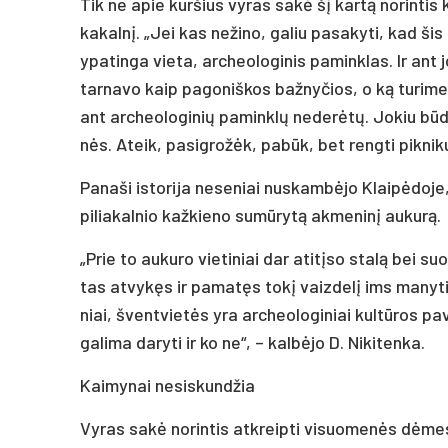
Tik ne apie kur­šius vy­ras sa­kė šį kar­tą no­rin­tis ka
ka­kal­nį. „Jei kas ne­ži­no, ga­liu pa­sa­ky­ti, kad ši
ypa­tin­ga vie­ta, ar­cheo­lo­gi­nis pa­mink­las. Ir ant 
tar­na­vo kaip pa­go­niš­kos baž­ny­čios, o ką tu­ri­me 
ant ar­cheo­lo­gi­nių pa­mink­lų ne­de­rė­tų. Jo­kiu bū­
nės. Ateik, pa­si­gro­žėk, pa­būk, bet reng­ti pik­ni­ku
Pa­na­ši is­to­ri­ja ne­se­niai nu­skam­bė­jo Klai­pė­do­j
pi­lia­kal­nio kaž­kie­no su­mū­ry­tą ak­me­ni­nį au­ku­rą.
„Prie to au­ku­ro vie­ti­niai dar ati­tį­so sta­lą bei 
tas at­vy­kęs ir pa­ma­tęs to­kį vaiz­de­lį ims ma­ny­ti, 
niai, švent­vie­tės yra ar­cheo­lo­gi­niai kul­tū­ros pa­
ga­li­ma da­ry­ti ir ko ne“, – kal­bė­jo D. Ni­ki­ten­ka.
Kai­my­nai ne­si­skun­džia
Vy­ras sa­kė no­rin­tis at­kreip­ti vi­suo­me­nės dė­me­s