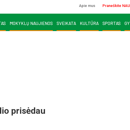
Apie mus
Praneškite NAU
TAS
MOKYKLŲ NAUJIENOS
SVEIKATA
KULTŪRA
SPORTAS
GY
elio prisėdau