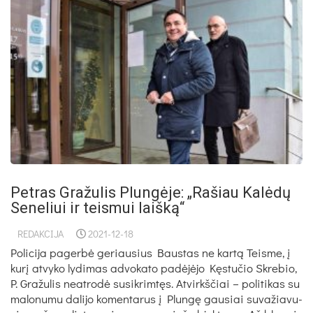
Petras Gražulis Plungėje: „Rašiau Kalėdų
Seneliui ir teismui laišką“
REDAKCIJA
2021-12-18
Policija pagerbė geriausius Baus­tas ne kartą Teis­me, į
kurį at­vy­ko ly­di­mas ad­vo­ka­to pa­dėjėjo Kęstu­čio Skre­bio,
P. Gra­žu­lis neat­rodė su­si­krimtęs. At­virkš­čiai – po­li­ti­kas su
ma­lo­nu­mu da­li­jo ko­men­ta­rus į Plungę gau­siai su­va­žia­vu­