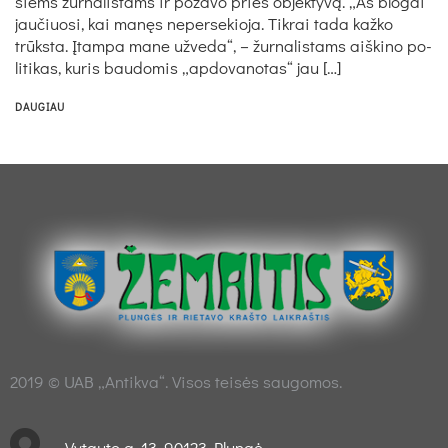
siems žur­na­lis­tams ir po­za­vo prie­š ob­jek­tyvą. „Aš blo­gai
jau­čiuo­si, kai manęs ne­per­se­kio­ja. Tik­rai ta­da kaž­ko
trūksta. Įtam­pa ma­ne už­ve­da“, – žur­na­lis­tams aiš­ki­no po­
li­ti­kas, ku­ris bau­do­mis „ap­do­va­no­tas“ jau […]
DAUGIAU
2019 © UAB „Antikva“. Visos teisės saugomos.
Vytauto g. 13, 90123 Plungė