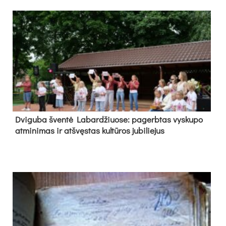
Dvi­gu­ba šven­tė La­bar­džiuo­se: pa­gerb­tas vys­ku­po
at­mi­ni­mas ir at­švęs­tas kul­tū­ros ju­bi­lie­jus