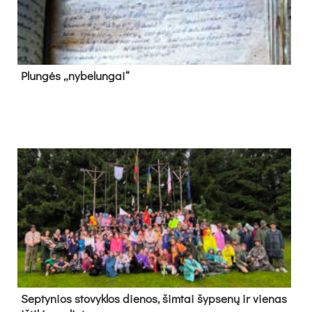
Plun­gės „ny­be­lun­gai“
Sep­ty­nios sto­vyk­los die­nos, šim­tai šyp­se­nų ir vie­nas