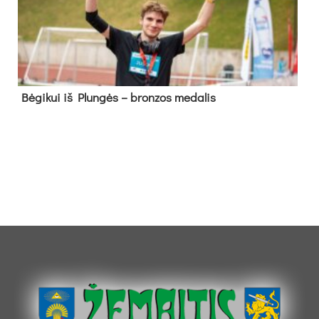
Bė­gi­kui iš Plun­gės – bron­zos me­da­lis