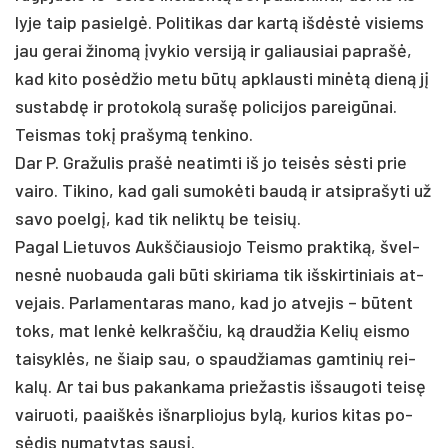
ly­je taip pa­sielgė. Po­li­ti­kas dar kartą išdėstė vi­siems
jau ge­rai ži­nomą įvy­kio ver­siją ir ga­liau­siai pa­prašė,
kad ki­to po­sėdžio me­tu būtų ap­klaus­ti minėtą dieną jį
su­stabdę ir pro­to­kolą su­rašę po­li­ci­jos pa­reigū­nai.
Teis­mas tokį pra­šymą ten­ki­no.
Dar P. Gra­žu­lis pra­šė nea­tim­ti iš jo teisės sėsti prie
vai­ro. Ti­ki­no, kad ga­li su­mokė­ti baudą ir at­si­pra­šy­ti už
sa­vo poelgį, kad tik ne­liktų be tei­sių.
Pa­gal Lie­tu­vos Aukš­čiau­sio­jo Teis­mo pra­ktiką, švel­
nesnė nuo­bau­da ga­li būti ski­ria­ma tik išs­kir­ti­niais at­
ve­jais. Par­la­men­ta­ras ma­no, kad jo at­ve­jis – būtent
toks, mat lenkė kelk­raš­čiu, ką draud­žia Ke­lių eis­mo
tai­syklės, ne šiaip sau, o spaud­žia­mas gam­ti­nių rei­
kalų. Ar tai bus pa­kan­ka­ma prie­žas­tis iš­sau­go­ti teisę
vai­ruo­ti, paaiškės iš­narp­lio­jus bylą, ku­rios ki­tas po­
sėdis nu­ma­ty­tas sausį.