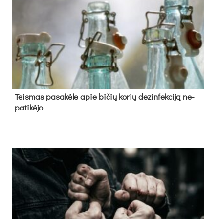
Teis­mas pa­sa­kė­le apie bi­čių ko­rių de­zin­fek­ci­ją ne­
pa­ti­kė­jo