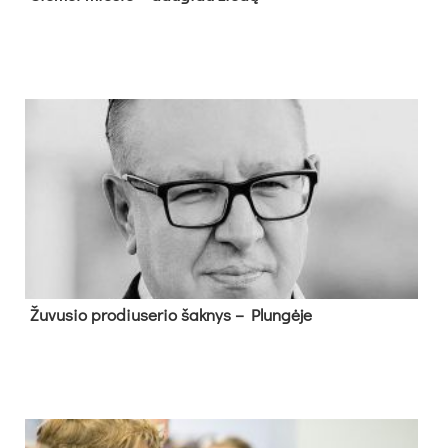
Žu­vu­sio pro­diu­se­rio šak­nys – Plun­gė­je