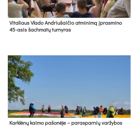
Vi­ta­liaus Vla­do And­riu­šai­čio at­mi­ni­mą įpras­mi­no
45-asis šach­ma­tų tur­ny­ras
Kark­lė­nų kai­mo pa­šo­nė­je – pa­ras­par­nių var­žy­bos