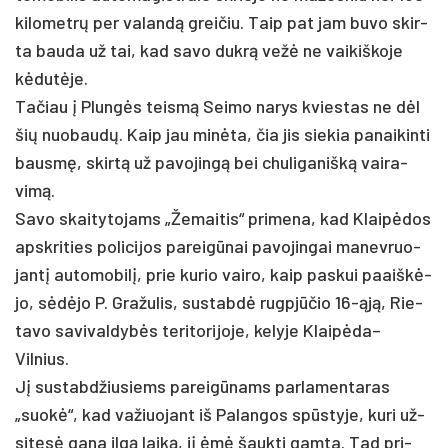
ki­lo­metrų per va­landą grei­čiu. Taip pat jam bu­vo skir­
ta bau­da už tai, kad sa­vo dukrą vežė ne vai­kiš­ko­je
kėdutė­je.
Ta­čiau į Plungės teis­mą Sei­mo na­rys kviestas ne dėl
šių nuo­baudų. Kaip jau minė­ta, čia jis sie­kia pa­nai­kin­ti
bausmę, skirtą už pa­vo­jingą bei chu­li­ga­nišką vai­ra­
vimą.
Sa­vo skai­ty­to­jams „Že­mai­tis“ pri­me­na, kad Klaipė­dos
ap­skri­ties po­li­ci­jos pa­reigū­nai pa­vo­jin­gai ma­nev­ruo­
jantį au­to­mo­bilį, prie ku­rio vai­ro, kaip pa­skui paaiškė­
jo, sėdėjo P. Gra­žu­lis, su­stabdė rugpjū­čio 16-ąją, Rie­
ta­vo sa­vi­val­dybės te­ri­to­ri­jo­je, ke­ly­je Klaipėda–
Vilnius.
Jį su­stabd­žiu­siems pa­reigū­nams par­la­men­ta­ras
„suokė“, kad va­žiuo­jant iš Pa­lan­gos spūsty­je, ku­ri už­
sitęsė ga­na ilgą laiką, jį ėmė šauk­ti gam­ta. Tad pri­