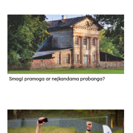
Sma­gi pra­mo­ga ar neį­kan­da­ma pra­ban­ga?