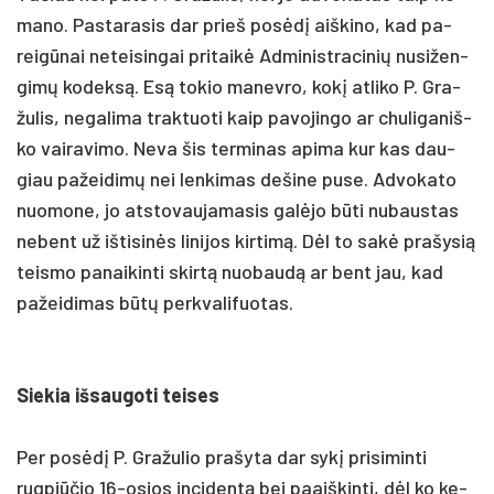
ma­no. Pas­ta­ra­sis dar prie­š po­sėdį aiš­ki­no, kad pa­
reigū­nai ne­tei­sin­gai pri­taikė Ad­mi­nist­ra­ci­nių nu­si­žen­
gimų ko­deksą. Esą to­kio ma­nev­ro, kokį at­li­ko P. Gra­
žu­lis, ne­ga­li­ma trak­tuo­ti kaip pa­vo­jin­go ar chu­li­ga­niš­
ko vai­ra­vi­mo. Ne­va šis ter­mi­nas api­ma kur kas dau­
giau pa­žei­dimų nei len­ki­mas de­ši­ne pu­se. Ad­vo­ka­to
nuo­mo­ne, jo at­sto­vau­ja­ma­sis galė­jo būti nu­baus­tas
ne­bent už iš­ti­sinės li­ni­jos kir­timą. Dėl to sakė pra­šy­sią
teis­mo pa­nai­kin­ti skirtą nuo­baudą ar bent jau, kad
pa­žei­di­mas būtų per­kva­li­fuo­tas.
Sie­kia iš­sau­go­ti tei­ses
Per po­sėdį P. Gra­žu­lio pra­šy­ta dar sykį pri­si­min­ti
rugpjū­čio 16-osios in­ci­dentą bei paaiš­kin­ti, dėl ko ke­