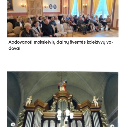
Ap­do­va­no­ti moks­lei­vių dai­nų šven­tės ko­lek­ty­vų va­
do­vai