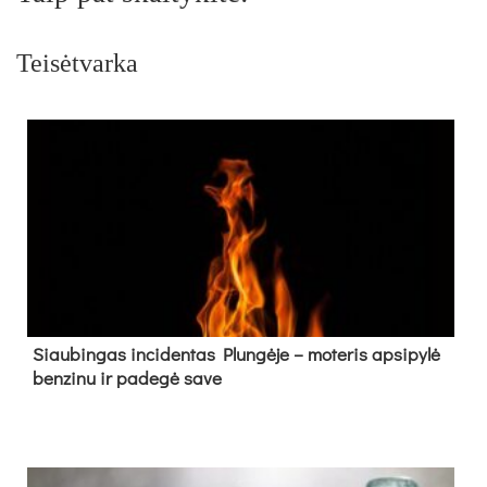
Teisėtvarka
Siau­bin­gas in­ci­den­tas Plun­gė­je – mo­te­ris ap­si­py­lė
ben­zi­nu ir pa­de­gė sa­ve