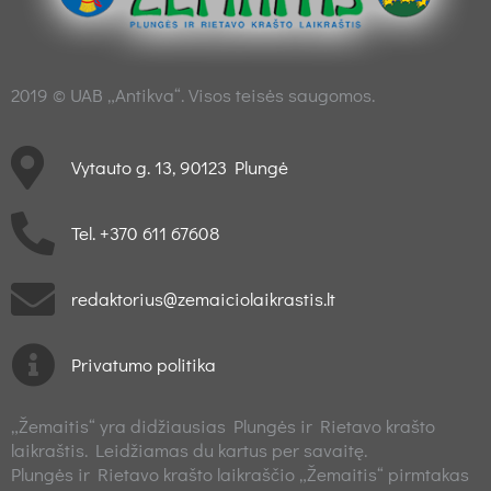
2019 © UAB „Antikva“. Visos teisės saugomos.
Vytauto g. 13, 90123 Plungė
Tel. +370 611 67608
redaktorius@zemaiciolaikrastis.lt
Privatumo politika
„Žemaitis“ yra didžiausias Plungės ir Rietavo krašto
laikraštis. Leidžiamas du kartus per savaitę.
Plungės ir Rietavo krašto laikraščio „Žemaitis“ pirmtakas