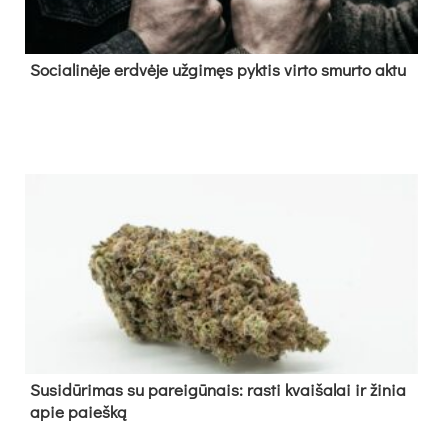
So­cia­li­nė­je erd­vė­je už­gi­męs pyk­tis vir­to smur­to ak­tu
Su­si­dū­ri­mas su pa­rei­gū­nais: ras­ti kvai­ša­lai ir ži­nia
apie paieš­ką