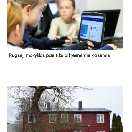
Rug­sė­jį mo­kyk­los pa­si­tiks pil­nes­nė­mis kla­sė­mis