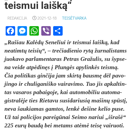
teismui laišką“
REDAKCIJA
2021-12-18
TEISĖTVARKA
Facebook
Messenger
WhatsApp
Viber
Share
„Ra­šiau Kalėdų Se­ne­liui ir teis­mui laišką, kad
nea­timtų tei­sių“, – tre­čia­die­nio rytą žur­na­lis­tams
juo­ka­vo par­la­men­ta­ras Pet­ras Gra­žu­lis, su šyp­se­
na vei­de at­pėdinęs į Plungės apy­linkės teismą.
Čia po­li­ti­kas gin­či­ja jam skirtą bausmę dėl pa­vo­
jin­go ir chu­li­ga­niš­ko vai­ra­vi­mo. Tuo jis ap­kal­tin­
tas va­sa­ros pa­bai­go­je, kai au­to­mo­bi­liu au­to­ma­
gist­ralė­je ties Rie­ta­vu su­si­da­riu­sią ma­šinų spūstį,
ne­va šau­kia­mas gam­tos, lenkė de­ši­ne ke­lio pu­se.
Už tai po­li­ci­jos pa­reigū­nai Sei­mo na­riui „iš­rašė“
225 eurų baudą bei me­tams at­ėmė teisę vai­ruo­ti.