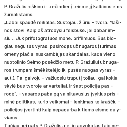
P. Gra­žu­lis aiš­ki­no ir tre­čia­dienį teis­me jį kal­bi­nu­siems
žur­na­lis­tams.
„La­bai spaudė rei­ka­las. Sus­to­jau, žiū­riu – tvo­ra. Ma­ši­
nos sto­vi. Kaip aš at­ro­dy­siu feis­bu­ke, jei da­bar im­
siu… Juk pri­fo­tog­ra­fuos ma­ne, pri­fil­muos. Bus blo­
giau ne­gu tas vy­ras, pa­si­rodęs už nu­ga­ros (tu­ri­mas
ome­ny pla­čiai nu­skambėjęs skan­da­las, ka­da vie­no
nuo­to­li­nio Sei­mo po­sėdžio me­tu P. Gra­žu­liui už nu­ga­
ros trum­pam šmėkštelė­jo iki pusės nuo­gas vy­ras –
aut.). Tai gal­vo­ju – va­žiuo­siu tru­putį to­liau, gal ko­kia
skylė bus tvo­ro­je ar var­te­liai. Ir šast po­li­ci­ja pa­si­
rodė“, – va­sa­ros pa­baigą vai­ni­ka­vu­sius įvy­kius pri­si­
minė po­li­ti­kas, ku­rio veiks­mai – len­ki­mas kelk­raš­čiu –
po­li­ci­jos įver­tin­ti kaip ne­pa­gar­ba ki­tiems eis­mo da­ly­
viams.
Ta­čiau nei pa­ts P. Gra­žu­lis, nei jo ad­vo­ka­tas taip ne­