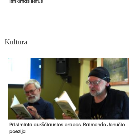
iš­ti­ki­mas lie­tus
Kultūra
Pri­si­min­ta aukš­čiau­sios pra­bos Rai­mon­do Jo­nu­čio
poe­zi­ja