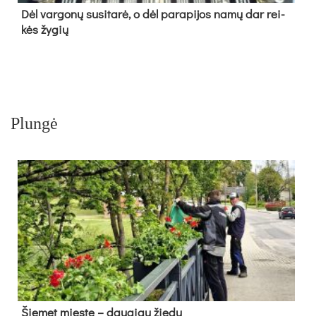
Dėl var­go­nų su­si­ta­rė, o dėl pa­ra­pi­jos na­mų dar rei­
kės žy­gių
Plungė
Šie­met mies­te – dau­giau žie­dų