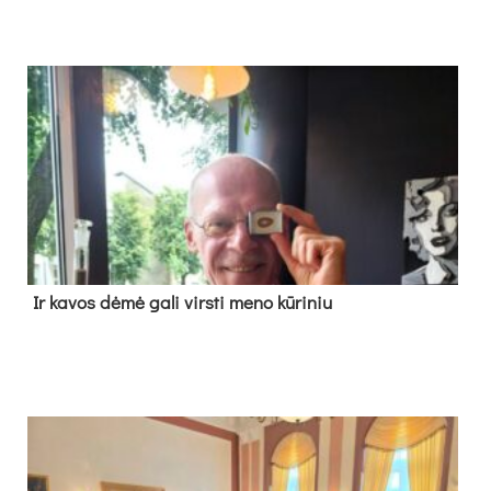
Ir ka­vos dė­mė ga­li virs­ti me­no kū­ri­niu