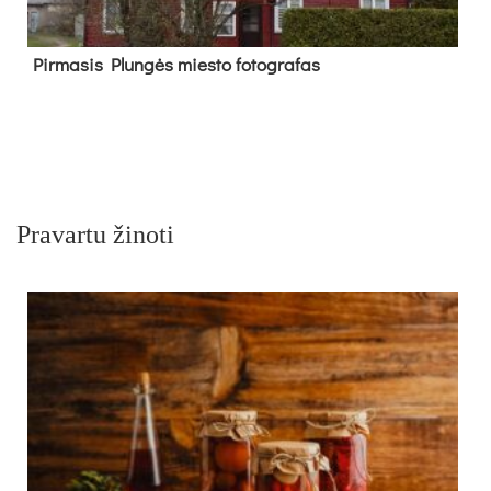
Pir­ma­sis Plun­gės mies­to fo­tog­ra­fas
Pravartu žinoti