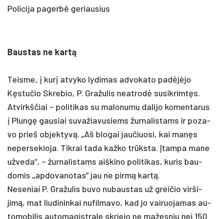
Policija pagerbė geriausius
Baus­tas ne kartą
Teis­me, į kurį at­vy­ko ly­di­mas ad­vo­ka­to pa­dėjėjo
Kęstu­čio Skre­bio, P. Gra­žu­lis neat­rodė su­si­krimtęs.
At­virkš­čiai – po­li­ti­kas su ma­lo­nu­mu da­li­jo ko­men­ta­rus
į Plungę gau­siai su­va­žia­vu­siems žur­na­lis­tams ir po­za­
vo prie­š ob­jek­tyvą. „Aš blo­gai jau­čiuo­si, kai manęs
ne­per­se­kio­ja. Tik­rai ta­da kaž­ko trūksta. Įtam­pa ma­ne
už­ve­da“, – žur­na­lis­tams aiš­ki­no po­li­ti­kas, ku­ris bau­
do­mis „ap­do­va­no­tas“ jau ne pirmą kartą.
Ne­se­niai P. Gra­žu­lis bu­vo nu­baus­tas už grei­čio vir­ši­
jimą, mat liu­di­nin­kai nu­fil­ma­vo, kad jo vai­ruo­ja­mas au­
to­mo­bi­lis au­to­ma­gist­ra­le skrie­jo ne ma­žes­niu nei 150