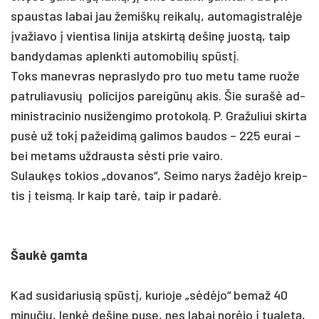
spaus­tas la­bai jau že­miškų rei­kalų, au­to­ma­gist­ralė­je
įva­žia­vo į vien­ti­sa li­ni­ja at­skirtą de­šinę juostą, taip
ban­dy­da­mas ap­lenk­ti au­to­mo­bi­lių spūstį.
Toks ma­nev­ras ne­pras­ly­do pro tuo me­tu ta­me ruo­že
pa­tru­lia­vu­sių po­li­ci­jos pa­reigūnų akis. Šie su­rašė ad­
mi­nist­ra­ci­nio nu­si­žen­gi­mo pro­to­kolą. P. Gra­žu­liui skir­ta
pusė už tokį pa­žei­dimą ga­li­mos bau­dos – 225 eu­rai –
bei me­tams užd­raus­ta sėsti prie vai­ro.
Su­laukęs to­kios „do­va­nos“, Sei­mo na­rys žadė­jo kreip­
tis į teismą. Ir kaip tarė, taip ir pa­darė.
Šaukė gam­ta
Kad su­si­da­riu­sią spūstį, ku­rio­je „sėdėjo“ be­maž 40
mi­nu­čių, lenkė de­ši­ne pu­se, nes la­bai norė­jo į tua­letą,