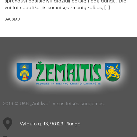
spren­du­si pa­si­sta­ty­ti did­žiulį bokštą į pa­tį dangų. Die­
vui tai ne­pa­tikę, jis su­maišęs žmo­nių kal­bas, […]
DAUGIAU
2019 © UAB „Antikva“. Visos teisės saugomos.
Vytauto g. 13, 90123 Plungė