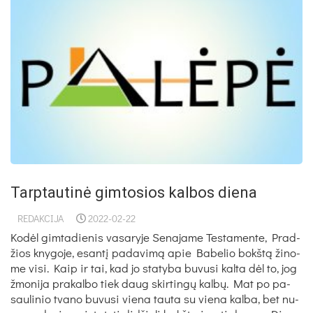
Tarptautinė gimtosios kalbos diena
REDAKCIJA
2022-02-22
Kodėl gim­ta­die­nis va­sa­ry­je Se­na­ja­me Tes­ta­men­te, Prad­
žios kny­go­je, esantį pa­da­vimą apie Ba­be­lio bokštą ži­no­
me vi­si. Kaip ir tai, kad jo sta­ty­ba bu­vu­si kal­ta dėl to, jog
žmo­ni­ja pra­kal­bo tiek daug skir­tingų kalbų. Mat po pa­
sau­li­nio tva­no bu­vu­si vie­na tau­ta su vie­na kal­ba, bet nu­