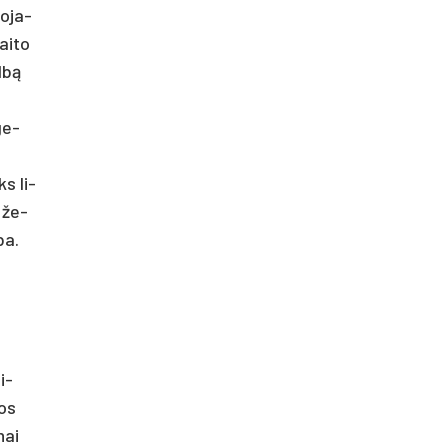
o­ja­
ai­to
albą
 ge­
ks li­
, že­
ba.
i­
jos
nai