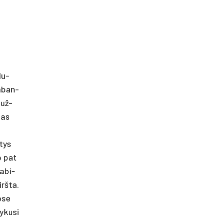
lu­
a­ban­
i už­
gas
­tys
p pat
 abi­
irš­ta.
o­se
y­ku­si