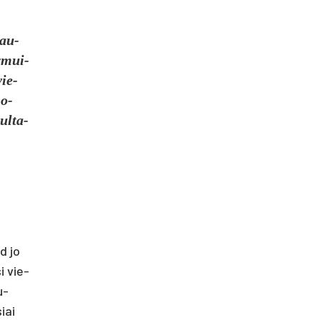
tau­
y­mui­
vie­
no­
ul­ta­
ad jo
si vie­
u­
siai