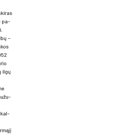
ski­ras
bė pa­
i.
albų –
a­kos
1952
­rio
ų ilgų
­me
nu­žu­
 kal­
irmąjį