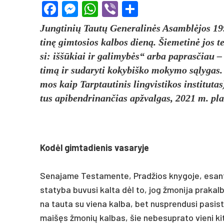
Facebook
Messenger
WhatsApp
Viber
Share
Jung­ti­nių Tautų Ge­ne­ra­linės Asamblė­jos 199
tinę gim­to­sios kal­bos dieną. Šie­me­tinė jos 
si: iššū­kiai ir ga­li­mybės“ ar­ba pa­pras­čiau – k
timą ir su­da­ry­ti ko­ky­biš­ko mo­ky­mo sąly­gas.
mos kaip Tarp­tau­ti­nis ling­vis­ti­kos ins­ti­tu­
tus api­bend­ri­nan­čias ap­žval­gas, 2021 m. pla
Kodėl gim­ta­die­nis va­sa­ry­je
Se­na­ja­me Tes­ta­men­te, Prad­žios kny­go­je, esant
sta­ty­ba bu­vu­si kal­ta dėl to, jog žmo­ni­ja pra­ka
na tau­ta su vie­na kal­ba, bet nu­spren­du­si pa­si­sta
maišęs žmo­nių kal­bas, šie ne­be­sup­ra­to vie­ni k