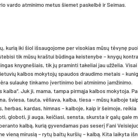
u­rio var­do at­mi­ni­mo me­tus šie­met pa­skelbė ir Sei­mas.
bų, ku­rią iki šiol iš­sau­go­jo­me per vi­so­kias mūsų tėvynę puo­
 ste­bi­si tik mūsų kraš­tui būdin­ga keis­te­ny­be – knygų kont­r
­gas knyg­ne­šiais, tik jų pra­min­ti ta­ke­liai jau už­že­lia. Vi­sa
 lie­tu­vių kal­bos mo­ky­tojų spau­dos drau­di­mo me­tais – ku­ni­
ėra su­laukę tin­ka­mo įver­ti­ni­mo bei at­mi­ni­mo įam­ži­ni­mo.
­nos kal­ba“. Juk ji, ma­ma, tam­pa pirmą­ja kal­bos mo­ky­to­ja. Pa
na, švie­sa, tau­ta, vėlia­va, kal­ba, tie­sa – mūsų kal­bo­je tai
, her­bas, kar­das, him­nas – kal­bo­je, kaip ir šei­mo­je, rei­kia
i, glo­bo­ti, ji au­ga, kei­čia­si, sens­ta, skurs­ta ir galų ga­le m
es­pe­ran­to kalbą, ku­rią gy­ven­da­mas pas se­serį Fa­ni Vei­sie­ju
me vieną mi­ru­sią – rytų baltų kur­šių – kalbą. Ki­ta lai­ky­ta iš­n