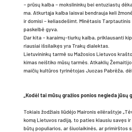
– prūsų kal­ba – moks­li­ninkų bei en­tu­ziastų dėka
ma. At­kurtą­ja kal­ba lais­vai bend­rau­ja ke­li žmonės 
ir do­mi­si – ke­lias­de­šimt. Minė­ta­sis Tarp­tau­ti­
pa­skelbė gy­va.
Dar ki­ta – ka­raimų-tiurkų kal­ba, pri­klau­san­ti kip­
riau­siai iš­si­laikęs yra Trakų dia­lek­tas.
Lie­tu­vi­ninkų tarmė su Ma­žo­sios Lie­tu­vos kraš­to
ki­mas neiš­ti­ko mūsų tarmės. At­kak­lių Že­mai­ti­jo
mai­čių kultū­ros ty­rinė­to­jas Juo­zas Pabrė­ža, dėka
„Kodėl tai mūsų gra­žios po­nios ne­gie­da jūsų g
To­kiais žod­žiais liūdė­jo Mai­ro­nis eilė­raš­ty­je „
komą Lie­tu­vos ra­diją, to pa­ties klau­siu savęs ir 
būtų po­pu­lia­rios, ar šiuo­lai­kinės, ar pri­mirš­tos 