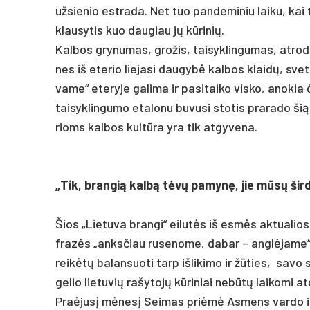
už­sie­nio est­ra­da. Net tuo pan­de­mi­niu lai­ku, kai
klau­sy­tis kuo dau­giau jų kūri­nių.
Kal­bos gry­nu­mas, gro­žis, tai­syk­lin­gu­mas, at­ro
nes iš ete­rio lie­ja­si dau­gybė kal­bos klaidų, sve­t
va­me“ ete­ry­je ga­li­ma ir pa­si­tai­ko vis­ko, ano­
tai­syk­lin­gu­mo eta­lo­nu bu­vu­si sto­tis pra­ra­do ši
rioms kal­bos kultū­ra yra tik at­gy­ve­na.
„Tik, bran­gią kalbą tėvų pa­mynę, jie mūsų šir­d
Šios „Lie­tu­va bran­gi“ ei­lutės iš esmės ak­tua­lios 
frazės „anks­čiau ru­se­no­me, da­bar – anglė­ja­me“, ž
reikėtų ba­lan­suo­ti tarp iš­li­ki­mo ir žūties, sa­v
ge­lio lie­tu­vių ra­šy­tojų kūri­niai ne­būtų lai­ko­mi 
Praė­jusį mėnesį Sei­mas pri­ėmė As­mens var­do ir