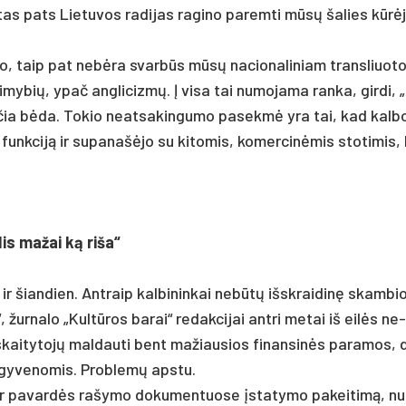
 tas pa­ts Lie­tu­vos ra­di­jas ra­gi­no pa­rem­ti mūsų ša­lies kūrėj
­do, taip pat ne­bėra svarbūs mūsų na­cio­na­li­niam trans­liuo­to­
i­my­bių, ypač ang­li­cizmų. Į vi­sa tai nu­mo­ja­ma ran­ka, gir­di, 
kia čia bėda. To­kio neat­sa­kin­gu­mo pa­sekmė yra tai, kad kal­b
ą funk­ciją ir su­pa­našė­jo su ki­to­mis, ko­mer­cinė­mis sto­ti­mis,
is ma­žai ką ri­ša“
ir šian­dien. Ant­raip kal­bi­nin­kai ne­būtų išsk­rai­dinę skam­bi
ur­na­lo „Kultū­ros ba­rai“ re­dak­ci­jai ant­ri me­tai iš eilės ne­
o skai­ty­tojų mal­dau­ti bent ma­žiau­sios fi­nan­sinės pa­ra­mos,
at­gy­ve­no­mis. Prob­lemų ap­stu.
 pa­vardės ra­šy­mo do­ku­men­tuo­se įsta­ty­mo pa­kei­timą, n