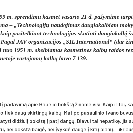
9 m. spren­di­mu kas­met va­sa­rio 21 d. pa­žy­mi­me tarp­
te­ma – „Tech­no­lo­gijų nau­do­ji­mas dau­gia­kal­biam mo­k
aip pa­si­tel­kiant tech­no­lo­gi­jas ska­tin­ti dau­gia­kalbį š
 Pa­gal JAV or­ga­ni­za­ci­jos „SIL In­ter­na­tio­nal“ (dar ži­
tas) nuo 1951 m. skel­bia­mas kas­me­ti­nes kalbų rai­dos re­z
­ne­to­je var­to­jamų kalbų bu­vo 7 139.
į pa­da­vimą apie Ba­be­lio bokštą ži­no­me vi­si. Kaip ir tai, k
l­bo tiek daug skir­tingų kalbų. Mat po pa­sau­li­nio tva­no bu­vu­
­ty­ti did­žiulį bokštą į pa­tį dangų. Die­vui tai ne­pa­tikę, jis s
itų, nei bokštą baigė, nei įvykdė dau­gelį kitų planų. Tik­riau­