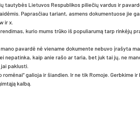
vių tau­tybės Lie­tu­vos Res­pub­li­kos pi­lie­čių var­dus ir pa­var­
ės raidė­mis. Pap­ras­čiau ta­riant, as­mens do­ku­men­tuo­se jie g
w ir x.
spren­di­mas, ku­rio mums trūko iš po­pu­lia­rumą tarp rinkėjų pr
 kad ma­no pa­vardė nė vie­name do­ku­men­te ne­bu­vo įra­šy­ta ma
jei ne­pa­tin­ka, kaip anie ra­šo ar ta­ria, bet juk tai jų, ne ma­
 jai pa­klus­ti.
romė­nai“ ga­lio­ja ir šian­dien. Ir ne tik Ro­mo­je. Gerb­ki­me ir
 gimtąją kalbą.