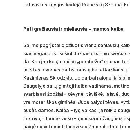
lie­tu­viš­kos kny­gos leidėją Pran­ciškų Sko­riną, k
Pa­ti gra­žiau­sia ir mie­liau­sia – ma­mos kal­ba
Ga­li­me pa­grįstai did­žiuo­tis vie­na se­niau­sių kal
sias ne­gan­das. Iki šiol daž­nas už­sie­nio sve­čias
da. Kas jau kas, o mūsų „pa­ru­be­žio“ ra­jo­nas tur­tin
mirš­tas ir vie­nas darbš­čiau­sių bei at­kak­liau­sių
Ka­zi­mie­ras Skrodz­kis. Jo dar­bai ra­jo­ne iki šiol n
Dau­ge­ly­je ša­lių gim­to­ji kal­ba va­di­na­ma „mo­ti
svar­biau­si žod­žiai – tėvynė, tėviškė, laisvė, duo­
yra mo­te­riš­kos gi­minės. Juos pa­ly­di tėvas, vy­tis
pusės dar­nos. Kal­ba – lyg vai­kas, ją rei­kia sau­go­t
Lie­tu­vo­je tu­ri­me vis­ko – gi­mu­sią ir užau­gu­sią 
baigė su­si­ste­min­ti Liud­vi­kas Za­men­ho­fas. Tu­ri­