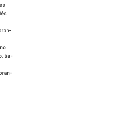
des
alės
a­ran­
­no
no, ša­
 bran­