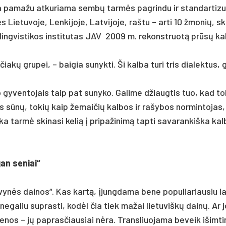
 pa­ma­žu at­ku­ria­ma sembų tarmės pa­grin­du ir stan­dar­ti­zu
Lie­tu­vo­je, Len­ki­jo­je, Lat­vi­jo­je, raš­tu – ar­ti 10 žmo­nių, sk
nis ling­vis­ti­kos ins­ti­tu­tas JAV 2009 m. re­konst­ruotą prūsų k
čiakų gru­pei, – bai­gia su­nyk­ti. Ši kal­ba tu­ri tris dia­lek­tus,
 gy­ven­to­jais taip pat su­ny­ko. Ga­li­me džiaug­tis tuo, kad to
s sūnų, to­kių kaip že­mai­čių kal­bos ir ra­šy­bos nor­min­to­jas
 tarmė ski­na­si ke­lią į pri­pa­ži­nimą tap­ti sa­va­ran­kiš­ka kal­
an se­niai“
Tėvynės dai­nos“. Kas kartą, įjung­da­ma be­ne po­pu­lia­riau­siu la
ne­ga­liu su­pras­ti, kodėl čia tiek ma­žai lie­tu­viškų dainų. Ar 
se­nos – jų pa­pras­čiau­siai nėra. Trans­liuo­ja­ma be­veik išim­ti­