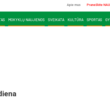
Apie mus
Praneškite NAU
TAS
MOKYKLŲ NAUJIENOS
SVEIKATA
KULTŪRA
SPORTAS
GY
diena