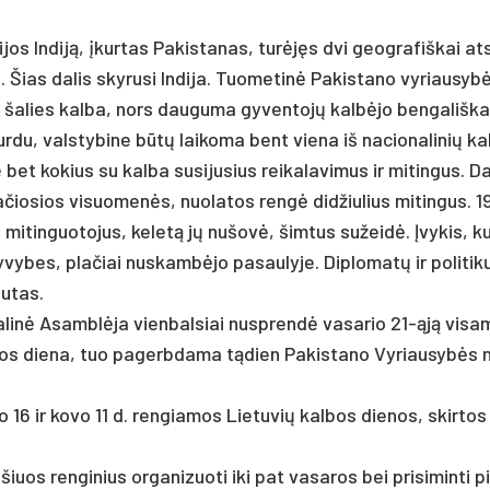
i­jos In­diją, įkur­tas Pa­kis­ta­nas, turėjęs dvi geog­ra­fiš­kai at­
. Šias da­lis sky­ru­si In­di­ja. Tuo­me­tinė Pa­kis­ta­no vy­riau­sy
 ša­lies kal­ba, nors dau­gu­ma gy­ven­tojų kalbė­jo ben­ga­liš­ka
du, vals­ty­bi­ne būtų lai­ko­ma bent vie­na iš na­cio­na­li­nių k
et ko­kius su kal­ba su­si­ju­sius rei­ka­la­vi­mus ir mi­tin­gus. D
 pla­čio­sios vi­suo­menės, nuo­la­tos rengė did­žiu­lius mi­tin­gus. 
us mi­tin­guo­to­jus, ke­letą jų nu­šovė, šim­tus su­žeidė. Įvy­kis, ku
bes, pla­čiai nu­skambė­jo pa­sau­ly­je. Dip­lo­matų ir po­li­tik
u­tas.
a­linė Asamblė­ja vien­bal­siai nu­sprendė va­sa­rio 21-ąją vi­sa
l­bos die­na, tuo pa­gerb­da­ma tądien Pa­kis­ta­no Vy­riau­sybės 
rio 16 ir ko­vo 11 d. ren­gia­mos Lie­tu­vių kal­bos die­nos, skir­tos
iuos ren­gi­nius or­ga­ni­zuo­ti iki pat va­sa­ros bei pri­si­min­ti p