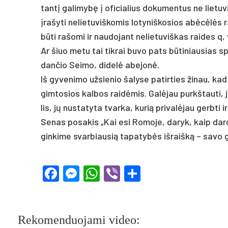
tantį ga­li­mybę į ofi­cia­lius do­ku­men­tus ne lie­tu­
įra­šy­ti ne­lie­tu­viš­ko­mis lo­ty­niš­ko­sios abėcėl
būti ra­šo­mi ir nau­do­jant ne­lie­tu­viš­kas rai­des q, 
Ar šiuo me­tu tai tik­rai bu­vo pa­ts būti­niau­sias 
dan­čio Sei­mo, di­delė abe­jonė.
Iš gy­ve­ni­mo už­sie­nio ša­ly­se pa­tir­ties ži­nau,
gim­to­sios kal­bos raidė­mis. Galė­jau purkš­tau­ti, 
lis, jų nu­sta­ty­ta tvar­ka, ku­rią pri­valė­jau gerb­ti ir
Se­nas po­sa­kis „Kai esi Ro­mo­je, da­ryk, kaip da­ro 
gin­ki­me svar­biau­sią ta­pa­tybės iš­raišką – sa­vo
Facebook
Messenger
WhatsApp
Viber
Share
Rekomenduojami video: