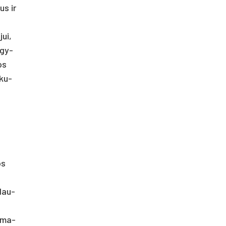
us ir
jui,
„gy­
os
 ku­
os
 dau­
u­ma­