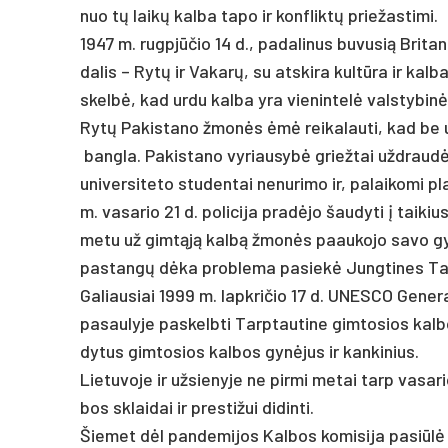
nuo tų laikų kal­ba ta­po ir konf­liktų prie­žas­ti­mi.
1947 m. rugpjū­čio 14 d., pa­da­li­nus bu­vu­sią Bri­ta­n
da­lis – Rytų ir Va­karų, su at­ski­ra kultū­ra ir kal­ba
skelbė, kad ur­du kal­ba yra vie­nin­telė vals­ty­binė
Rytų Pa­kis­ta­no žmonės ėmė rei­ka­lau­ti, kad be ur­
bang­la. Pa­kis­ta­no vy­riau­sybė griež­tai užd­raudė b
uni­ver­si­te­to stu­den­tai ne­nu­ri­mo ir, pa­lai­ko­mi
m. va­sa­rio 21 d. po­li­ci­ja pra­dėjo šau­dy­ti į tai­ki
me­tu už gimtąją kalbą žmonės paau­ko­jo sa­vo gy­vy­
pa­stangų dėka pro­ble­ma pa­siekė Jung­ti­nes Ta
Ga­liau­siai 1999 m. lapk­ri­čio 17 d. UNES­CO Ge­ne­r
pa­sau­ly­je pa­skelb­ti Tarp­tau­ti­ne gim­to­sios ka
dy­tus gim­to­sios kal­bos gynė­jus ir kan­ki­nius.
Lie­tu­vo­je ir už­sie­ny­je ne pir­mi me­tai tarp va­sa­
bos sklai­dai ir pres­ti­žui di­din­ti.
Šie­met dėl pan­de­mi­jos Kal­bos ko­mi­si­ja pa­si­ūlė š