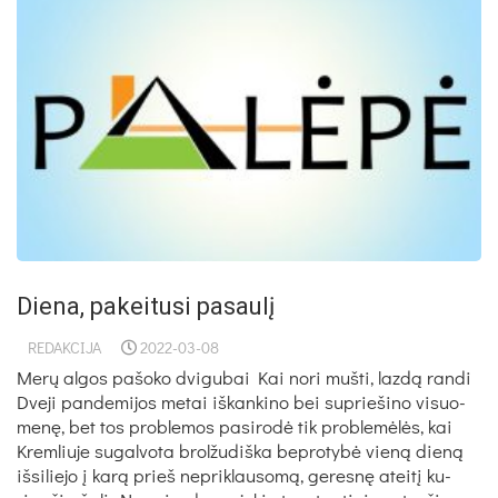
Diena, pakeitusi pasaulį
REDAKCIJA
2022-03-08
Merų algos pašoko dvigubai Kai no­ri muš­ti, lazdą ran­di
Dve­ji pan­de­mi­jos me­tai iš­kan­ki­no bei su­prie­ši­no vi­suo­
menę, bet tos pro­ble­mos pa­si­rodė tik pro­blemėlės, kai
Krem­liu­je su­gal­vo­ta brol­žu­diš­ka be­pro­tybė vieną dieną
iš­si­lie­jo į karą prie­š ne­prik­lau­somą, ge­resnę ateitį ku­