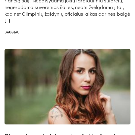
rian­čią šalį. Ne­pai­sy­da­ma jo­kių tarp­tau­ti­nių su­tar­čių,
ne­gerb­da­ma su­ve­re­nios ša­lies, neat­siž­velg­da­ma į tai,
kad net Olim­pi­nių žai­dy­nių ofi­cia­lus lai­kas dar ne­si­baigė
[…]
DAUGIAU