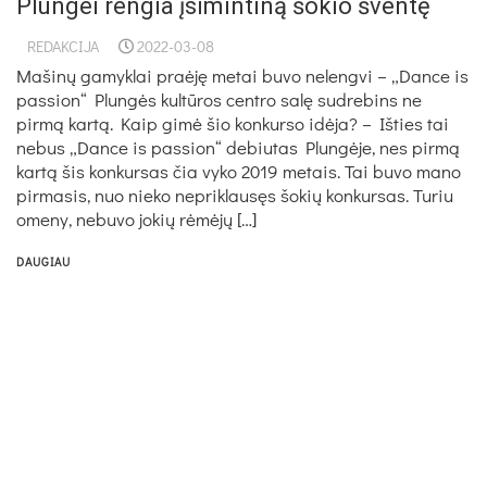
Plungei rengia įsimintiną šokio šventę
REDAKCIJA
2022-03-08
Mašinų gamyklai praėję metai buvo nelengvi – „Dan­ce is
pa­ssion“ Plungės kultū­ros cent­ro salę su­dre­bins ne
pirmą kartą. Kaip gimė šio kon­kur­so idė­ja? – Iš­ties tai
ne­bus „Dan­ce is pa­ssion“ de­biu­tas Plungė­je, nes pirmą
kartą šis kon­kur­sas čia vy­ko 2019 me­tais. Tai bu­vo ma­no
pir­ma­sis, nuo nie­ko ne­prik­lausęs šo­kių kon­kur­sas. Tu­riu
ome­ny, ne­bu­vo jo­kių rėmėjų […]
DAUGIAU