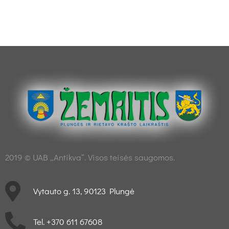
2019 © UAB „Antikva“. Visos teisės saugomos.
Vytauto g. 13, 90123 Plungė
Tel. +370 611 67608