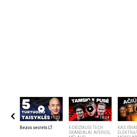
11:22
10:24
Bezos secrets LT
6 DIDŽIAUSI TECH
KAS IŠR
SKANDALAI: AFEROS,
ELEKTRĄ?