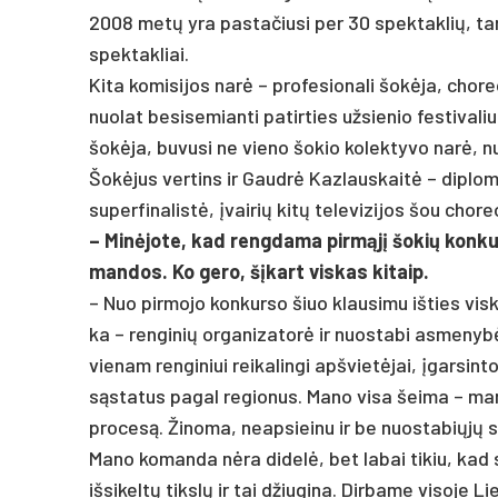
2008 metų yra pa­sta­čiu­si per 30 spek­tak­lių, tarp ku­
spek­tak­liai.
Ki­ta ko­mi­si­jos narė – pro­fe­sio­na­li šokė­ja, cho­
nuo­lat be­si­se­mian­ti pa­tir­ties už­sie­nio fes­ti­
šokė­ja, bu­vu­si ne vie­no šo­kio ko­lek­ty­vo narė, 
Šokė­jus ver­tins ir Gaudrė Kaz­laus­kaitė – dip­lo­muo­
su­per­fi­na­listė, įvai­rių kitų te­le­vi­zi­jos šou ch
– Minė­jo­te, kad reng­da­ma pirmąjį šo­kių kon­kur
man­dos. Ko ge­ro, šįkart vis­kas ki­taip.
– Nuo pir­mo­jo kon­kur­so šiuo klau­si­mu iš­ties vis­k
ka – ren­gi­nių or­ga­ni­za­torė ir nuo­sta­bi as­me­nyb
vie­nam ren­gi­niui rei­ka­lin­gi ap­švietė­jai, įgar­sin­t
sąsta­tus pa­gal re­gio­nus. Ma­no vi­sa šei­ma – ma­ma
pro­cesą. Ži­no­ma, neap­siei­nu ir be nuo­sta­biųjų sa
Ma­no ko­man­da nėra di­delė, bet la­bai ti­kiu, ka
iš­si­keltų tikslų ir tai džiu­gi­na. Dir­ba­me vi­so­je L