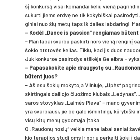
šį kon­kursą vi­sai ko­man­dai ke­liu vieną pa­grin­dinį u
su­kur­ti jiems erdvę ne tik ko­ky­biš­kai pa­si­ro­dy­ti,
gi­niai nuo šių metų taps iš da­lies lab­da­rin­gi. Ma­n
– Kodėl „Dan­ce is pa­ssion“ ren­gia­mas būtent
– Man la­bai svar­bu pa­skir­ti nors vieną ren­ginį 
šo­kio at­stovės ke­lias. Ti­kiu, kad jis duos nau­do
Juk kon­kur­se pa­si­ro­dys at­likė­ja Ge­leib­ra – vyk
– Pa­pa­sa­ko­ki­te apie drau­gystę su „Rau­do­no­mi
būtent juos?
– Aš esu šo­kių mo­ky­to­ja Vil­niu­je, „Upės“ pa­grin­
skir­tin­gais dai­lio­jo čiuo­ži­mo klu­bais „Le­dy­nas“,
sa­ros sto­vyk­las „Laimės Pie­va“ – ma­no gy­ve­ni­m
yra svar­biau­si, jie be ga­lo iš­min­tin­gi, kūry­biš­ki i
visų kitų menų gy­domą­ja įta­ka.
O „Rau­donų no­sių“ veik­la ma­ne la­bai se­niai žavė­
kio te­ra­pi­jos stu­di­joms ir no­riu per­kel­ti šokį į 