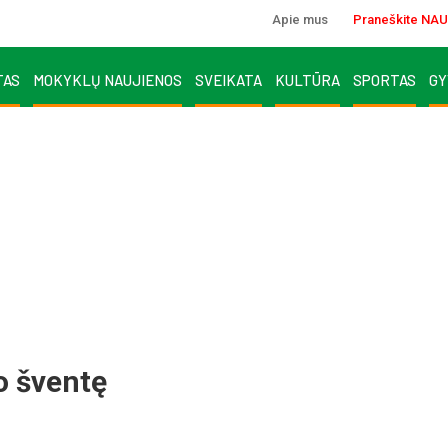
Apie mus
Praneškite NAU
TAS
MOKYKLŲ NAUJIENOS
SVEIKATA
KULTŪRA
SPORTAS
GY
o šventę