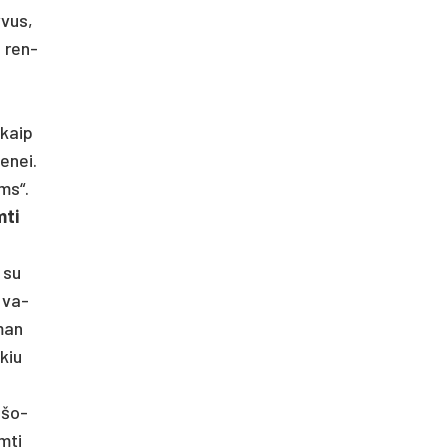
y­vus,
sų ren­
 kaip
e­nei.
ims“.
­ti
u su
u va­
 man
­kiu
i šo­
m­ti