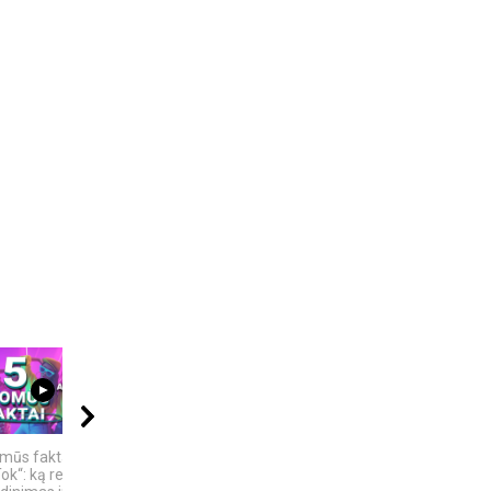
04:13
09:00
21:11
omūs faktai apie
KAMUOLINIS ŽAIBAS:
„Sostų karai" -
ok“: ką reiškia
MĮSLINGA GAMTOS
įspūdingas fantastinio