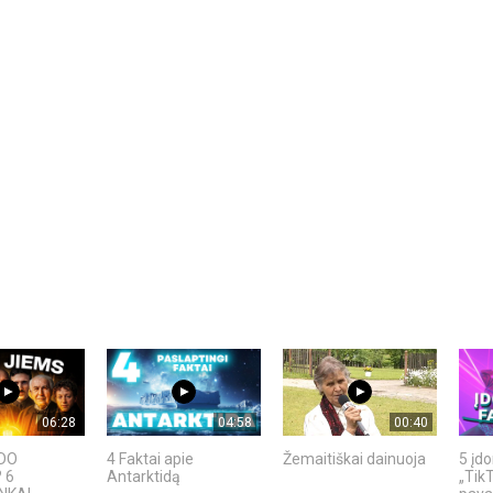
06:28
04:58
00:40
ADO
4 Faktai apie
Žemaitiškai dainuoja
5 įd
 6
Antarktidą
„TikT