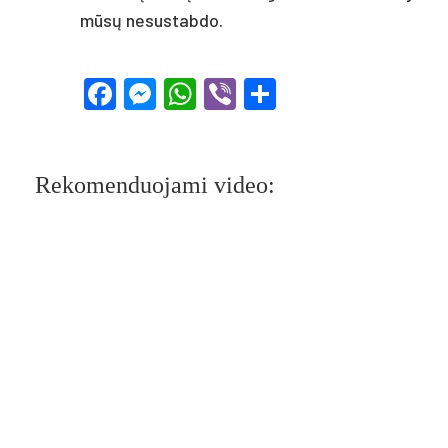
mūsų ne­sus­tab­do.
Facebook
Messenger
WhatsApp
Viber
Share
Rekomenduojami video: