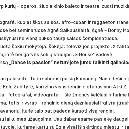
rių – ope­ros, šiuo­lai­ki­nio ba­le­to ir teat­ra­li­zuo­ti mu­zi­ki­
reog­rafė, ku­bie­tiš­kos sal­sos, af­ro-cu­ban ir reg­gae­ton tre­n
va­liuo­se bei se­mi­na­ruo­se Agnė Sai­kaus­kaitė. Agnė – Don­ny Mo
nu­sky­nu­si ne vieną auk­so taurę sal­sos čem­pio­na­tuo­se.
ta šo­kių mo­ky­to­ja, šokė­ja, te­le­vi­zi­jos pro­jek­to „X fak­to
o­reog­rafė bei gatvės šo­kių stu­di­jos „G Hou­se“ va­dovė.
są „Dan­ce is pa­ssion“ ne­turė­jo­te jums tal­kin­ti ga­lin­či
as pa­si­keitė. Tu­riu su­būru­si pui­kią ko­mandą. Ma­no de­ši­nio­
ė Eglė Za­bi­tytė, ku­ri ži­no vi­sus ren­gi­nio eta­pus nuo A iki Z
o­jai, fo­tog­ra­fai, vi­deog­ra­fai – šie žmonės kei­čia­si ir tu­ri­me 
, tėtis ir vy­ras – ren­gi­nio dieną daž­niau­siai ir­gi yra įtrauk­
­va­no­rių, ku­rie taip pat pa­de­da ku­ruo­ti visą ren­ginį.
d su lai­ku mes užaug­si­me. Jau da­bar esa­me pa­siekę dau­gel
ie­tu­vo­je, ku­ria­me kar­tu su Eg­le vi­sai iš skir­tingų miestų ir ta