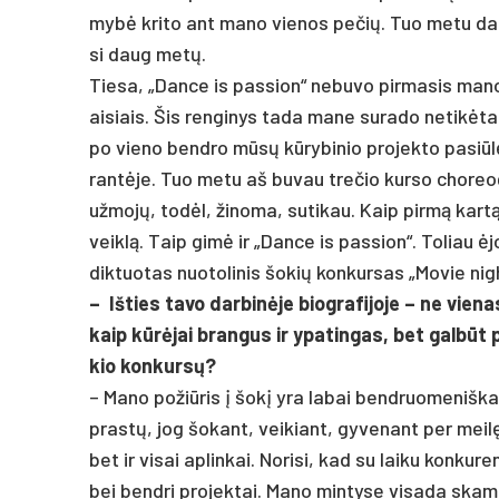
mybė kri­to ant ma­no vie­nos pe­čių. Tuo me­tu dar 
si daug metų.
Tie­sa, „Dan­ce is pa­ssion“ ne­bu­vo pir­ma­sis ma­n
ai­siais. Šis ren­gi­nys ta­da ma­ne su­ra­do ne­tikė­ta
po vie­no bend­ro mūsų kūry­bi­nio pro­jek­to pa­si­ū
rantė­je. Tuo me­tu aš bu­vau tre­čio kur­so cho­reog­
už­mojų, todėl, ži­no­ma, su­ti­kau. Kaip pirmą kartą v
veiklą. Taip gimė ir „Dan­ce is pa­ssion“. To­liau ėjo
dik­tuo­tas nuo­to­li­nis šo­kių kon­kur­sas „Mo­vie night“
– Iš­ties ta­vo dar­binė­je biog­ra­fi­jo­je – ne vie­na
kaip kūrėjai bran­gus ir ypa­tin­gas, bet galbūt pa
kio kon­kursų?
– Ma­no po­žiū­ris į šokį yra la­bai bend­ruo­me­niš­k
prastų, jog šo­kant, vei­kiant, gy­ve­nant per meilę
bet ir vi­sai ap­lin­kai. No­ri­si, kad su lai­ku kon­ku
bei bend­ri pro­jek­tai. Ma­no min­ty­se vi­sa­da skam