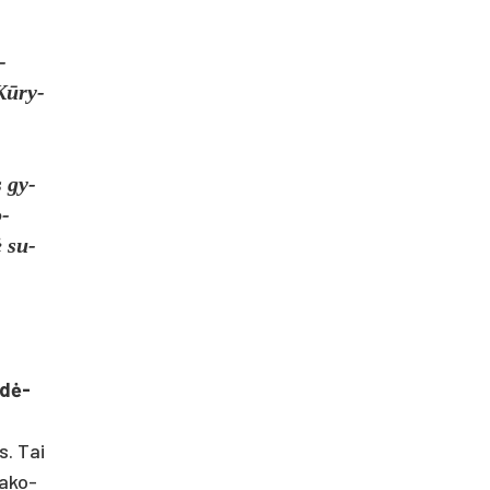
­
„Kūry­
s gy­
o­
ė su­
idė­
s. Tai
a­ko­