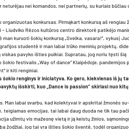
ne­turė­jau nei ko­man­dos, nei par­tne­rių, su ku­riais būčiau 
o or­ga­ni­zuo­tas kon­kur­sas. Pirmą­kart kon­kursą aš ren­giau
i – Liud­vi­ko Rėzos kultū­ros cent­ro di­rek­torė pa­tikė­jo ma­ni­
lė man ku­ruo­ti šo­kių kon­kursą „Svei­ka, va­sa­ra!”, vy­kusį J
ra­fi­jos stu­dentė ir man la­bai trūko me­ni­nių pro­jektų, di­de­
is­kas pa­vy­ko iš­ties pui­kiai. Sup­ra­tau, jog no­riu tęsti šią
 šo­kio fes­ti­va­lis „Way of dan­ce“ Klaipė­do­je, pan­de­mi­jos 
 ir ki­ti ren­gi­niai.
s šo­kio ren­gi­nys ir ini­cia­ty­va. Ko ge­ro, kiek­vie­nas iš jų t
­vyktų išs­kir­ti, kuo „Dan­ce is pa­ssion“ ski­ria­si nuo kit
as. Man la­bai svar­bu, kad ko­lek­ty­vai ir ap­skri­tai žmonės su
, tei­gia­mas emo­ci­jas, tai la­bai daug duo­da ne tik tau pa­
­ren­ci­ja užimtų vis ma­žesnę vietą ir ją keistų ži­nios, sąmo­nin­
­ba žod­žiai, jog tai yra iš­ties šo­kio šventė, todėl or­ga­ni­zu