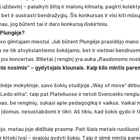
ž­da­vinį – pa­lai­ky­ti šiltą ir ma­lonų kli­matą, pa­gir­ti ko­lek­t
 bet ir su­si­ras­ti bend­ra­žy­gių. Šis kon­kur­sas ir vi­si ki­ti mū
au, jog būtent tai ir da­ro kon­kursą išs­kir­ti­niu.
 Plungė­je?
sa­vo gim­ta­jam mies­tui. Juk būtent Plungė­je pra­si­dėjo ma­no
s ne tik at­vyk­sian­tiems šokė­jams, bet ir vie­ti­nei bend­ruo­m
s jos kon­cer­tas. Bi­lie­tai į ren­ginį yra au­ka „Rau­do­noms no­s
s no­si­mis“ – gy­dy­to­jais klou­nais. Kaip ki­lo min­tis pa­rem
dinė­je mo­kyk­lo­je, sa­vo šo­kių stu­di­jo­je „Way of mo­ve“ dir­b
 „Le­do eli­ta“, taip pat Pla­te­liuo­se ir ne­to­li Sven­celės ren­gi
as, be ren­gi­nių, su­ka­si apie pe­da­go­giką ir vai­kus. Vai­kai
r įdo­mus, ne­sus­tab­do­mi ir tik­ri. Aš ti­kiu, kad šo­kis gy­do ir ti
jo, ma­tau jo­je did­žiulę pra­smę. Pa­ti šiais me­tais ruo­šiuo­s
dar ki­tokį lygį – sva­jo­ju gy­dy­ti šo­kiu. Taip ir gimė mintis pa­re