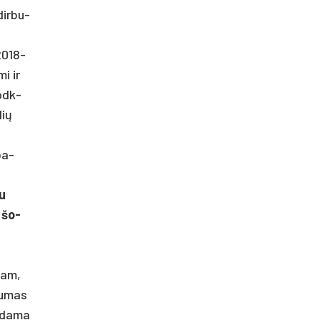
dir­bu­
 2018-
mi ir
uodk­
lių
pa­
au
ų šo­
­
čiam,
gu­mas
o­da­ma