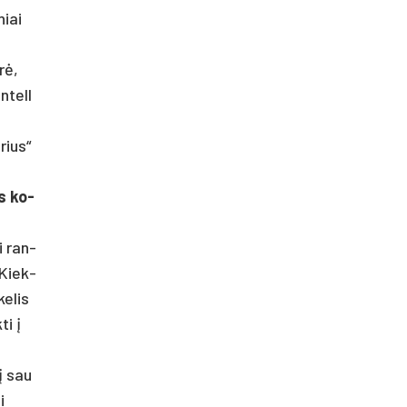
niai
erė,
n­tell
­rius“
os ko­
ji ran­
. Kiek­
ke­lis
ti į
į sau
i