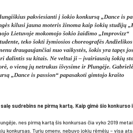
n­giš­kius pa­kvie­sian­ti į šo­kio kon­kursą „Dan­ce is pa
ngės ki­lu­si jau­na mo­te­ris ži­no­ma kaip šo­kių stu­dijų 
jo Lie­tu­vo­je mo­ko­mo­jo šo­kio žai­di­mo „Imp­ro­vizz“
­den­te, te­ko šok­ti žy­mio­sios cho­reog­rafės And­že­li­kos
io me­nu drau­gau­jan­čiai nuo vai­kystės, šo­kis yra tapęs jo
i da­lin­tis su ki­tais. Ne vel­tui ji – įvai­riau­sių šo­kių st
torė, o vieną jų ne­tru­kus iš­vy­si­me ir Plungė­je. Gab­riel
rsą „Dan­ce is pa­ssion“ pa­pa­sa­ko­ti gim­to­jo kraš­to
 salę su­dre­bins ne pirmą kartą. Kaip gimė šio kon­kur­so 
 Plungė­je, nes pirmą kartą šis kon­kur­sas čia vy­ko 2019 me­tai
ių kon­kur­sas. Tu­riu ome­ny, ne­bu­vo jo­kių rėmėjų – vi­sa at­s