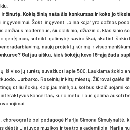
kiu.
 ir ži­nutę. Ko­kią ži­nią ne­ša šis kon­kur­sas ir koks jo tiks­
ir gy­ve­ni­mui. Šok­ti ir gy­ven­ti „pil­na ko­ja“ yra daž­nas po­sa
 am­žiaus mo­der­naus, šiuo­lai­ki­nio, džia­zi­nio, kla­si­ki­nio šo
vo gebė­ji­mus, su­teik­ti ga­li­mybę sa­vi­raiš­kai, ska­tin­ti šo­kio
i bend­ra­dar­bia­vimą, naujų pro­jektų kūrimą ir vi­suo­me­niš­kum
 kon­kur­se? Gal jau aiš­ku, kiek šokėjų ko­vo 19-ąją ža­da su­
 Iš vi­so jų turėtų su­va­žiuo­ti apie 500. Lau­kia­ma šo­kio en
kuo­do, Jur­bar­ko, Ra­sei­nių ir kitų miestų. Žiū­ro­vai galės iš­
r­tingų sti­lių šo­kių. Kaip jau minė­jau, kol bus skai­čiuo­ja­mi ko­
n­te­rak­ty­vus kon­cer­tas, ku­rio me­tu ir bus ga­li­ma au­ko­ti b
­va­no­ji­mai.
erė, cho­reog­rafė bei pe­da­gogė Ma­ri­ja Si­mo­na Ši­mu­ly­naitė, ku
s dėstė Lie­tu­vos mu­zi­kos ir teat­ro aka­de­mi­jo­je. Ma­ri­ja n