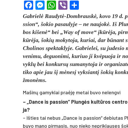
Facebook
Messenger
WhatsApp
Viber
Share
Gab­rielė Rau­dytė-Domb­rauskė, ko­vo 19 d. plu
ssion“, šo­kio pa­sau­ly­je – ne nau­jokė. Iš Plu
bos ki­šenė“ bei „Way of mo­ve“ įkūrėja, pir­mo­
kūrėja, šo­kių mo­ky­to­ja, ku­riai, dar būnant stu
Cho­li­nos spek­tak­ly­je. Gab­rie­lei, su ju­de­s
ve­ni­mu, de­guo­ni­mi, ku­riuo ji kvėpuo­ja ir no­r
vyklų bei kon­kursų su­ma­ny­to­ja ir or­ga­ni­za­
ti­ko apie jau šį mėnesį vyk­siantį šo­kių kon­ku
žmonėms.
Mašinų gamyklai praėję metai buvo nelengvi
– „Dan­ce is pa­ssion“ Plungės kultū­ros cent­ro
ja?
– Iš­ties tai ne­bus „Dan­ce is pa­ssion“ de­biu­tas
bu­vo ma­no pir­ma­sis, nuo nie­ko ne­prik­lausęs šo­k