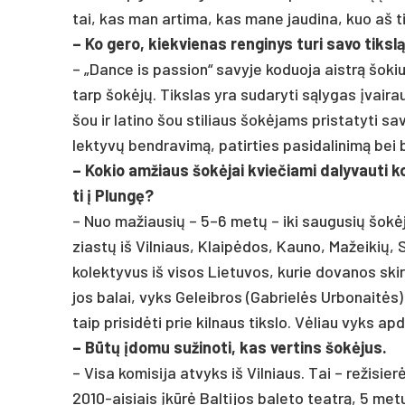
tai, kas man ar­ti­ma, kas ma­ne jau­di­na, kuo aš ti­
– Ko ge­ro, kiek­vie­nas ren­gi­nys tu­ri sa­vo tikslą
– „Dan­ce is pa­ssion“ sa­vy­je ko­duo­ja aistrą šo­kiui 
tarp šokėjų. Tiks­las yra su­da­ry­ti sąly­gas įvai­raus
šou ir la­ti­no šou sti­liaus šokė­jams pri­sta­ty­ti sa­
lek­tyvų bend­ra­vimą, pa­tir­ties pa­si­da­li­nimą be
– Ko­kio am­žiaus šokė­jai kvie­čia­mi da­ly­vau­ti
ti į Plungę?
– Nuo ma­žiau­sių – 5–6 metų – iki sau­gu­sių šokėjų.
ziastų iš Vil­niaus, Klaipė­dos, Kau­no, Ma­žei­kių, S
ko­lek­ty­vus iš vi­sos Lie­tu­vos, ku­rie do­va­nos ski
jos ba­lai, vyks Ge­leib­ros (Gab­rielės Ur­bo­naitės) i
taip pri­si­dėti prie kil­naus tiks­lo. Vėliau vyks ap­do
– Būtų įdo­mu su­ži­no­ti, kas ver­tins šokė­jus.
– Vi­sa ko­mi­si­ja at­vyks iš Vil­niaus. Tai – re­ži­si
2010-ai­siais įkūrė Bal­ti­jos ba­le­to teatrą, 5 me­tu