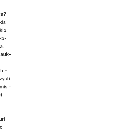
las?
­kis
­kio,
 ko­
ą.
plauk­
­tu­
vys­ti
mi­si­
ei
­ri
uo