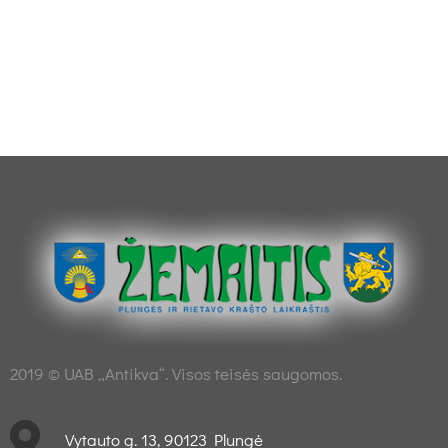
2019 © UAB „Antikva“. Visos teisės saugomos.
Vytauto g. 13, 90123 Plungė