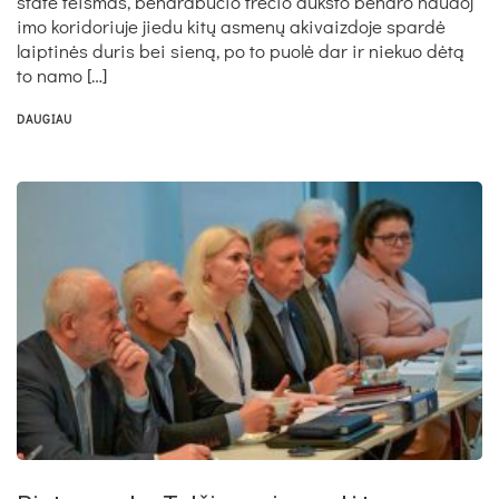
statė teis­mas, bend­ra­bu­čio tre­čio aukš­to bend­ro nau­do­j
i­mo ko­ri­do­riu­je jie­du kitų as­menų aki­vaiz­do­je spardė
laip­tinės du­ris bei sieną, po to puolė dar ir nie­kuo dėtą
to na­mo […]
DAUGIAU