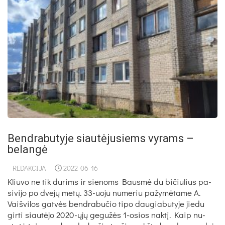
Bendrabutyje siautėjusiems vyrams –
belangė
REDAKCIJA
2022-06-16
Kliu­vo ne tik du­rims ir sie­noms Bausmė du bi­čiu­lius pa­
si­vi­jo po dvejų metų. 33-uo­ju nu­me­riu pa­žymė­ta­me A.
Vaiš­vi­los gatvės bend­ra­bu­čio ti­po dau­gia­bu­ty­je jie­du
gir­ti siautė­jo 2020-ųjų ge­gužės 1-osios naktį. Kaip nu­