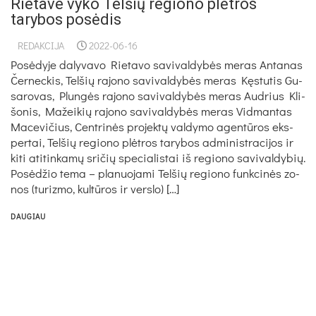
Rietave vyko Telšių regiono plėtros
tarybos posėdis
REDAKCIJA
2022-06-16
Posė­dy­je da­ly­va­vo Rie­ta­vo sa­vi­val­dybės me­ras An­ta­nas
Čer­nec­kis, Tel­šių ra­jo­no sa­vi­val­dybės me­ras Kęstu­tis Gu­
sa­ro­vas, Plungės ra­jo­no sa­vi­val­dybės me­ras Aud­rius Kli­
šo­nis, Ma­žei­kių ra­jo­no sa­vi­val­dybės me­ras Vid­man­tas
Ma­ce­vi­čius, Cent­rinės pro­jektų val­dy­mo agentū­ros eks­
per­tai, Tel­šių re­gio­no plėtros ta­ry­bos ad­mi­nist­ra­ci­jos ir
ki­ti ati­tin­kamų sri­čių spe­cia­lis­tai iš re­gio­no sa­vi­val­dy­bių.
Posėd­žio te­ma – pla­nuo­ja­mi Tel­šių re­gio­no funk­cinės zo­
nos (tu­riz­mo, kultū­ros ir vers­lo) […]
DAUGIAU