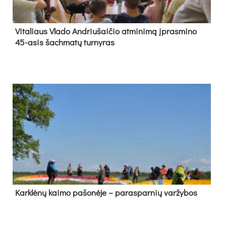
Vi­ta­liaus Vla­do And­riu­šai­čio at­mi­ni­mą įpras­mi­no
45-asis šach­ma­tų tur­ny­ras
Kark­lė­nų kai­mo pa­šo­nė­je – pa­ras­par­nių var­žy­bos