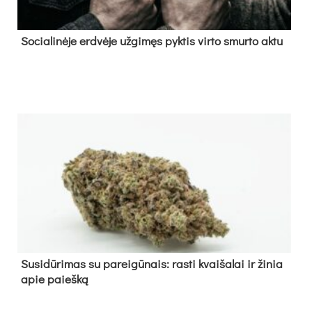
So­cia­li­nė­je erd­vė­je už­gi­męs pyk­tis vir­to smur­to ak­tu
Su­si­dū­ri­mas su pa­rei­gū­nais: ras­ti kvai­ša­lai ir ži­nia
apie paieš­ką