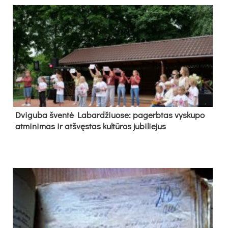
Dvi­gu­ba šven­tė La­bar­džiuo­se: pa­gerb­tas vys­ku­po
at­mi­ni­mas ir at­švęs­tas kul­tū­ros ju­bi­lie­jus