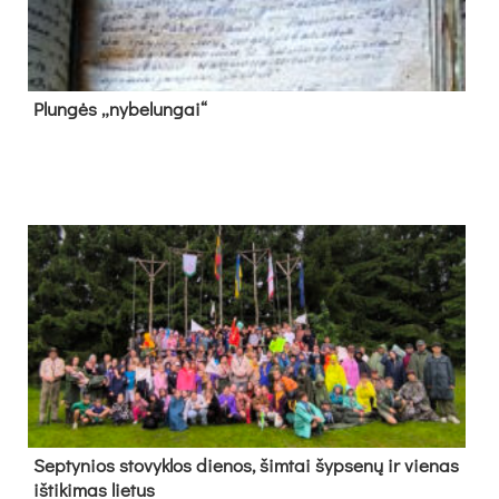
Plun­gės „ny­be­lun­gai“
Sep­ty­nios sto­vyk­los die­nos, šim­tai šyp­se­nų ir vie­nas
iš­ti­ki­mas lie­tus