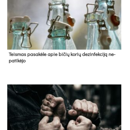
Teis­mas pa­sa­kė­le apie bi­čių ko­rių de­zin­fek­ci­ją ne­
pa­ti­kė­jo