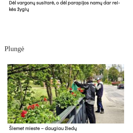
Dėl var­go­nų su­si­ta­rė, o dėl pa­ra­pi­jos na­mų dar rei­
kės žy­gių
Plungė
Šie­met mies­te – dau­giau žie­dų