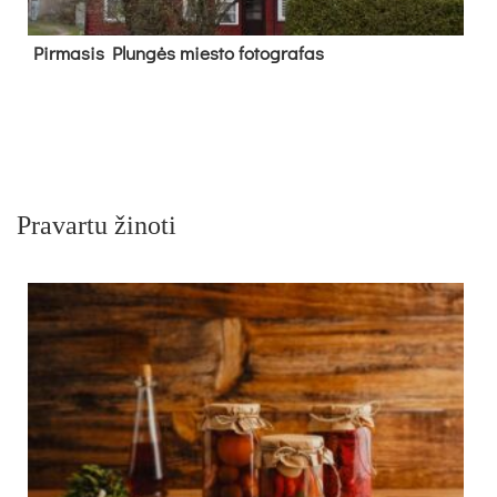
Pir­ma­sis Plun­gės mies­to fo­tog­ra­fas
Pravartu žinoti