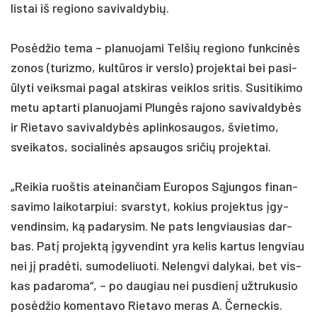
lis­tai iš re­gio­no sa­vi­val­dy­bių.
Posėd­žio te­ma – pla­nuo­ja­mi Tel­šių re­gio­no funk­cinės
zo­nos (tu­riz­mo, kultū­ros ir vers­lo) pro­jek­tai bei pa­si­
ūly­ti veiks­mai pa­gal at­ski­ras veik­los sri­tis. Su­si­ti­ki­mo
me­tu ap­tar­ti pla­nuo­ja­mi Plungės ra­jo­no sa­vi­val­dybės
ir Rie­ta­vo sa­vi­val­dybės ap­lin­ko­sau­gos, švie­ti­mo,
svei­ka­tos, so­cia­linės ap­sau­gos sri­čių pro­jek­tai.
„Rei­kia ruoš­tis atei­nan­čiam Eu­ro­pos Sąjun­gos fi­nan­
sa­vi­mo lai­ko­tar­piui: svars­tyt, ko­kius pro­jek­tus įgy­
ven­din­sim, ką pa­da­ry­sim. Ne pa­ts leng­viau­sias dar­
bas. Patį pro­jektą įgy­ven­dint yra ke­lis kar­tus leng­viau
nei jį pra­dėti, su­mo­de­liuo­ti. Ne­leng­vi da­ly­kai, bet vis­
kas pa­da­ro­ma“, – po dau­giau nei pus­dienį užt­ru­ku­sio
po­sėdžio ko­men­ta­vo Rie­ta­vo me­ras A. Čer­nec­kis.