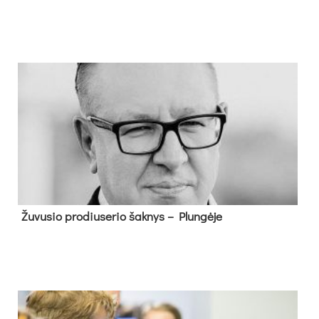
Žu­vu­sio pro­diu­se­rio šak­nys – Plun­gė­je