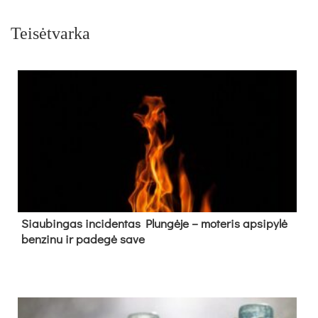
Teisėtvarka
Siau­bin­gas in­ci­den­tas Plun­gė­je – mo­te­ris ap­si­py­lė
ben­zi­nu ir pa­de­gė sa­ve