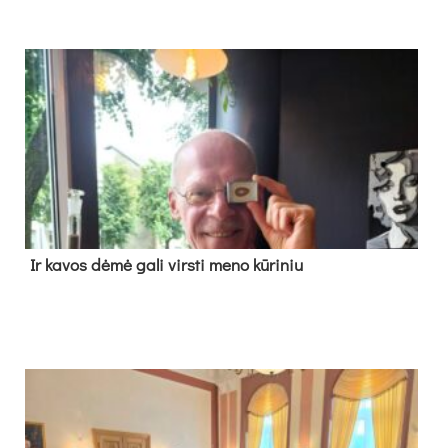
Ir ka­vos dė­mė ga­li virs­ti me­no kū­ri­niu