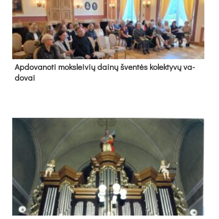
Ap­do­va­no­ti moks­lei­vių dai­nų šven­tės ko­lek­ty­vų va­
do­vai