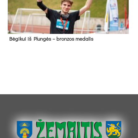
Bė­gi­kui iš Plun­gės – bron­zos me­da­lis