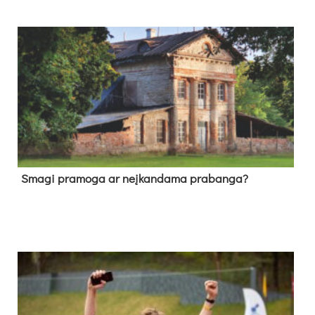
Sma­gi pra­mo­ga ar neį­kan­da­ma pra­ban­ga?