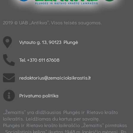
2019 © UAB „Antikva“. Visos teisės saugomos.
Vytauto g. 13, 90123 Plungė
Tel. +370 611 67608
redaktorius@zemaiciolaikrastis.lt
Privatumo politika
„Žemaitis“ yra didžiausias Plungės ir Rietavo krašto
laikraštis. Leidžiamas du kartus per savaitę.
Plungės ir Rietavo krašto laikraščio „Žemaitis“ pirmtakas
„Socialistinis kelias“ įkurtas 1948 m. lapkričio mėnesį. Po