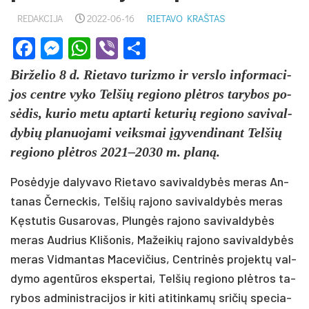
REDAKCIJA
2022-06-16
RIETAVO KRAŠTAS
Facebook
Messenger
WhatsApp
Viber
Share
Bir­že­lio 8 d. Rie­ta­vo tu­riz­mo ir vers­lo in­for­ma­ci­
jos cent­re vy­ko Tel­šių re­gio­no plėtros ta­ry­bos po­
sėdis, ku­rio me­tu ap­tar­ti ke­tu­rių re­gio­no sa­vi­val­
dy­bių pla­nuo­ja­mi veiks­mai įgy­ven­di­nant Tel­šių
re­gio­no plėtros 2021–2030 m. planą.
Posė­dy­je da­ly­va­vo Rie­ta­vo sa­vi­val­dybės me­ras An­
ta­nas Čer­nec­kis, Tel­šių ra­jo­no sa­vi­val­dybės me­ras
Kęstu­tis Gu­sa­ro­vas, Plungės ra­jo­no sa­vi­val­dybės
me­ras Aud­rius Kli­šo­nis, Ma­žei­kių ra­jo­no sa­vi­val­dybės
me­ras Vid­man­tas Ma­ce­vi­čius, Cent­rinės pro­jektų val­
dy­mo agentū­ros eks­per­tai, Tel­šių re­gio­no plėtros ta­
ry­bos ad­mi­nist­ra­ci­jos ir ki­ti ati­tin­kamų sri­čių spe­cia­