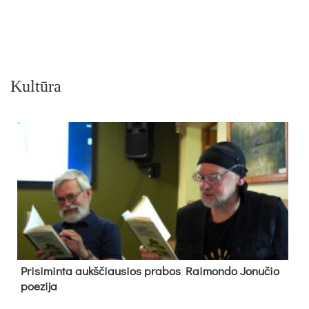
Kultūra
Pri­si­min­ta aukš­čiau­sios pra­bos Rai­mon­do Jo­nu­čio
poe­zi­ja