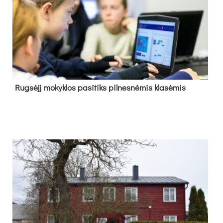
Rug­sė­jį mo­kyk­los pa­si­tiks pil­nes­nė­mis kla­sė­mis