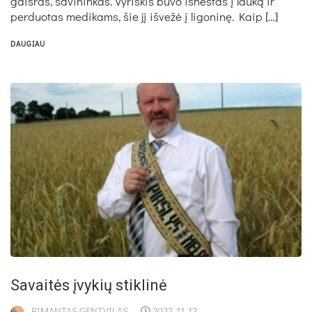
gaisras, savininkas. Vyriškis buvo išneštas į lauką ir
perduotas medikams, šie jį išvežė į ligoninę. Kaip […]
DAUGIAU
Savaitės įvykių stiklinė
RIMANTAS GENTVILAS
2022-11-12