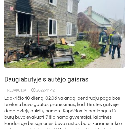
Daugiabutyje siautėjo gaisras
REDAKCIJA
2022-11-12
Lapkričio 10 dieną, 02.06 valandą, bendruoju pagalbos
telefonu buvo gautas pranešimas, kad Birutės gatvėje
dega dviejų aukštų namas. Kopėčiomis per langus iš
butų buvo evakuoti 7 šio namo gyventojai, laiptinės
koridoriuje be sąmonės buvo rastas buto, kuriame ir kilo