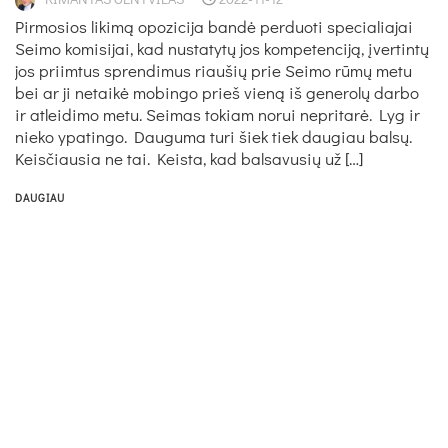
Pirmosios likimą opozicija bandė perduoti specialiajai
Seimo komisijai, kad nustatytų jos kompetenciją, įvertintų
jos priimtus sprendimus riaušių prie Seimo rūmų metu
bei ar ji netaikė mobingo prieš vieną iš generolų darbo
ir atleidimo metu. Seimas tokiam norui nepritarė. Lyg ir
nieko ypatingo. Dauguma turi šiek tiek daugiau balsų.
Keisčiausia ne tai. Keista, kad balsavusių už […]
DAUGIAU