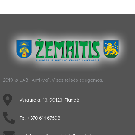
2019 © UAB „Antikva“. Visos teisės saugomos.
Vytauto g. 13, 90123 Plungė
Tel. +370 611 67608