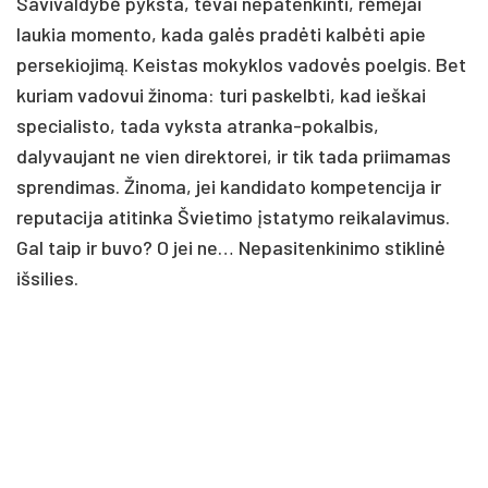
Savivaldybė pyksta, tėvai nepatenkinti, rėmėjai
laukia momento, kada galės pradėti kalbėti apie
persekiojimą. Keistas mokyklos vadovės poelgis. Bet
kuriam vadovui žinoma: turi paskelbti, kad ieškai
specialisto, tada vyksta atranka-pokalbis,
dalyvaujant ne vien direktorei, ir tik tada priimamas
sprendimas. Žinoma, jei kandidato kompetencija ir
reputacija atitinka Švietimo įstatymo reikalavimus.
Gal taip ir buvo? O jei ne… Nepasitenkinimo stiklinė
išsilies.