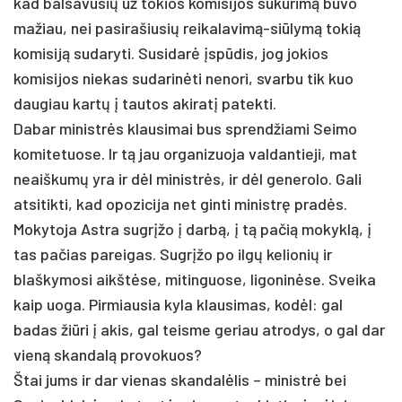
kad balsavusių už tokios komisijos sukūrimą buvo
mažiau, nei pasirašiusių reikalavimą-siūlymą tokią
komisiją sudaryti. Susidarė įspūdis, jog jokios
komisijos niekas sudarinėti nenori, svarbu tik kuo
daugiau kartų į tautos akiratį patekti.
Dabar ministrės klausimai bus sprendžiami Seimo
komitetuose. Ir tą jau organizuoja valdantieji, mat
neaiškumų yra ir dėl ministrės, ir dėl generolo. Gali
atsitikti, kad opozicija net ginti ministrę pradės.
Mokytoja Astra sugrįžo į darbą, į tą pačią mokyklą, į
tas pačias pareigas. Sugrįžo po ilgų kelionių ir
blaškymosi aikštėse, mitinguose, ligoninėse. Sveika
kaip uoga. Pirmiausia kyla klausimas, kodėl: gal
badas žiūri į akis, gal teisme geriau atrodys, o gal dar
vieną skandalą provokuos?
Štai jums ir dar vienas skandalėlis – ministrė bei