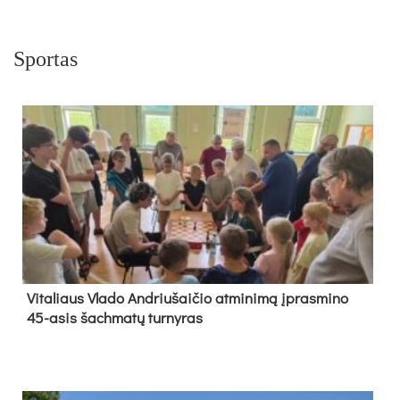
Sportas
Vi­ta­liaus Vla­do And­riu­šai­čio at­mi­ni­mą įpras­mi­no
45-asis šach­ma­tų tur­ny­ras