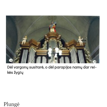
Dėl var­go­nų su­si­ta­rė, o dėl pa­ra­pi­jos na­mų dar rei­
kės žy­gių
Plungė