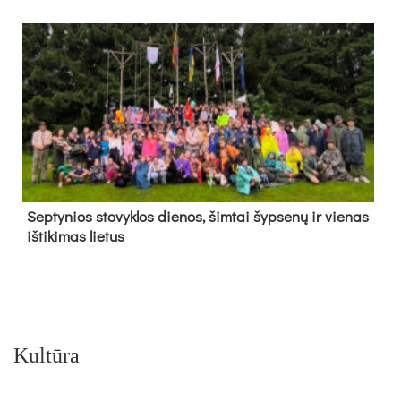
Sep­ty­nios sto­vyk­los die­nos, šim­tai šyp­se­nų ir vie­nas
iš­ti­ki­mas lie­tus
Kultūra