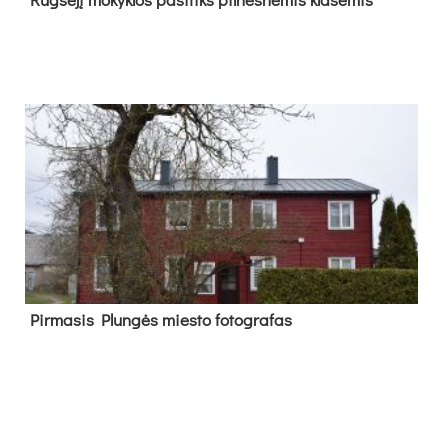
Pir­ma­sis Plun­gės mies­to fo­tog­ra­fas