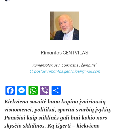
Rimantas GENTVILAS
Komentatorius /
Laikraštis „Žemaitis“
El. paštas: rimantas.gentvilas@gmail.com
Facebook
Messenger
WhatsApp
Viber
Share
Kiekviena savaitė būna kupina įvairiausių
visuomenei, politikai, sportui svarbių įvykių.
Panašiai kaip stiklinės gali būti kokio nors
skysčio sklidinos. Ką išgerti – kiekvieno