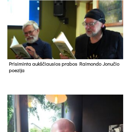
Pri­si­min­ta aukš­čiau­sios pra­bos Rai­mon­do Jo­nu­čio
poe­zi­ja