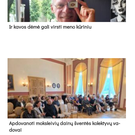
Ir ka­vos dė­mė ga­li virs­ti me­no kū­ri­niu
Ap­do­va­no­ti moks­lei­vių dai­nų šven­tės ko­lek­ty­vų va­
do­vai