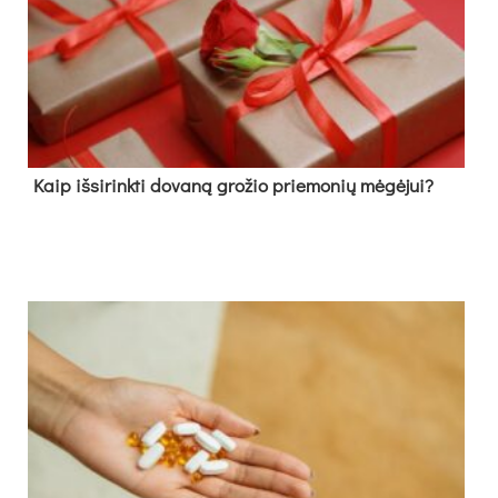
Kaip išsirinkti dovaną grožio priemonių mėgėjui?