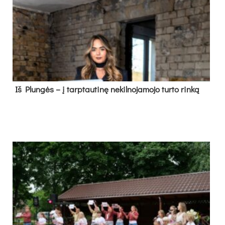
Iš Plungės – į tarptautinę nekilnojamojo turto rinką