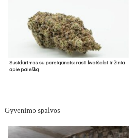
Su­si­dū­ri­mas su pa­rei­gū­nais: ras­ti kvai­ša­lai ir ži­nia
apie paieš­ką
Gyvenimo spalvos