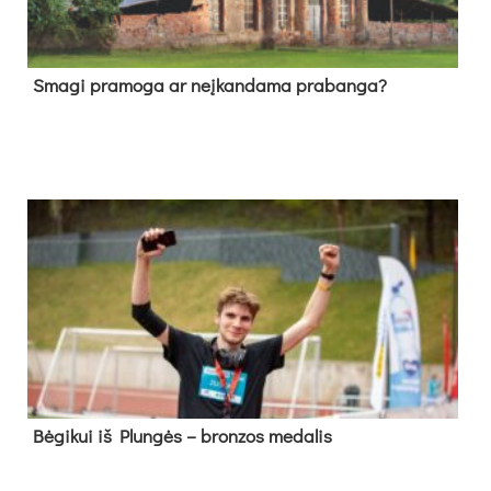
Sma­gi pra­mo­ga ar neį­kan­da­ma pra­ban­ga?
Bė­gi­kui iš Plun­gės – bron­zos me­da­lis