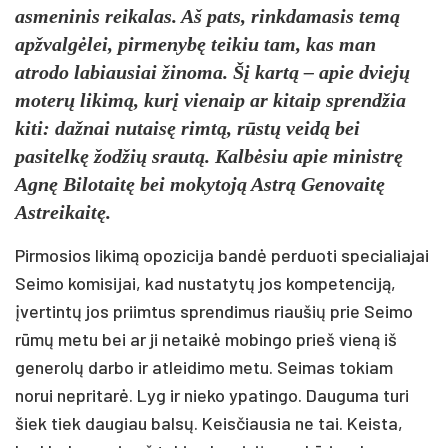
asmeninis reikalas. Aš pats, rinkdamasis temą
apžvalgėlei, pirmenybę teikiu tam, kas man
atrodo labiausiai žinoma. Šį kartą – apie dviejų
moterų likimą, kurį vienaip ar kitaip sprendžia
kiti: dažnai nutaisę rimtą, rūstų veidą bei
pasitelkę žodžių srautą. Kalbėsiu apie ministrę
Agnę Bilotaitę bei mokytoją Astrą Genovaitę
Astreikaitę.
Pirmosios likimą opozicija bandė perduoti specialiajai
Seimo komisijai, kad nustatytų jos kompetenciją,
įvertintų jos priimtus sprendimus riaušių prie Seimo
rūmų metu bei ar ji netaikė mobingo prieš vieną iš
generolų darbo ir atleidimo metu. Seimas tokiam
norui nepritarė. Lyg ir nieko ypatingo. Dauguma turi
šiek tiek daugiau balsų. Keisčiausia ne tai. Keista,