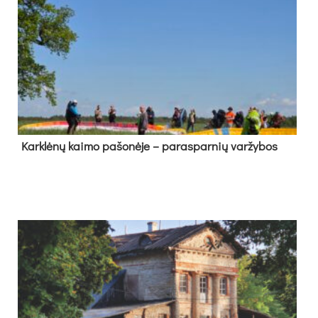
Kark­lė­nų kai­mo pa­šo­nė­je – pa­ras­par­nių var­žy­bos