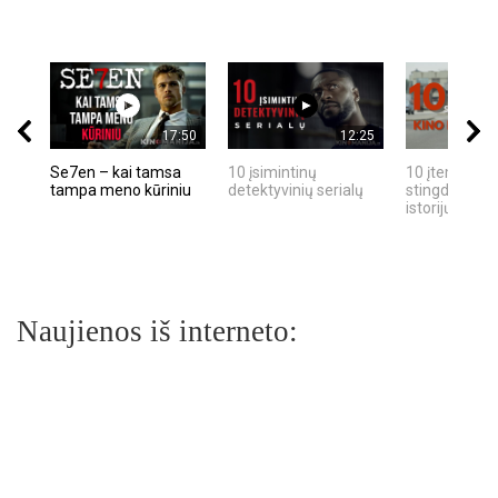
17:50
12:25
Se7en – kai tamsa
10 įsimintinų
10 įtemptų, k
tampa meno kūriniu
detektyvinių serialų
stingdančių k
istorijų
Naujienos iš interneto: