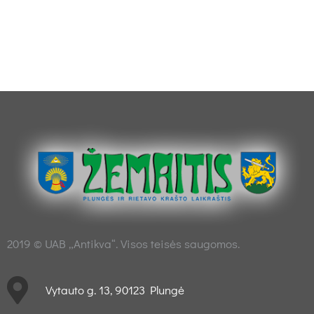
2019 © UAB „Antikva“. Visos teisės saugomos.
Vytauto g. 13, 90123 Plungė