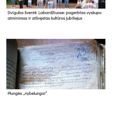
Dvi­gu­ba šven­tė La­bar­džiuo­se: pa­gerb­tas vys­ku­po
at­mi­ni­mas ir at­švęs­tas kul­tū­ros ju­bi­lie­jus
Plun­gės „ny­be­lun­gai“