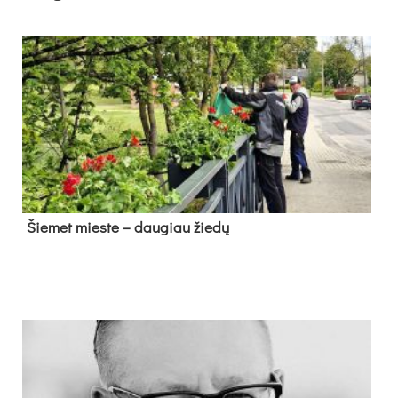
Šie­met mies­te – dau­giau žie­dų