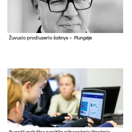
Žu­vu­sio pro­diu­se­rio šak­nys – Plun­gė­je
Rug­sė­jį mo­kyk­los pa­si­tiks pil­nes­nė­mis kla­sė­mis