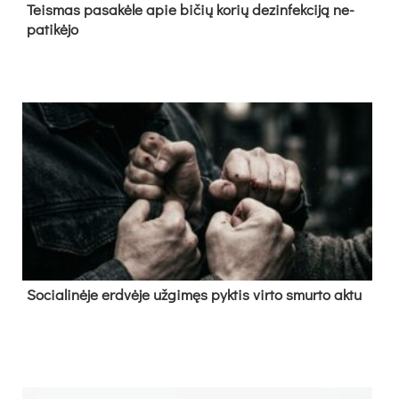
Teis­mas pa­sa­kė­le apie bi­čių ko­rių de­zin­fek­ci­ją ne­
pa­ti­kė­jo
So­cia­li­nė­je erd­vė­je už­gi­męs pyk­tis vir­to smur­to ak­tu