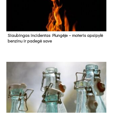
Siau­bin­gas in­ci­den­tas Plun­gė­je – mo­te­ris ap­si­py­lė
ben­zi­nu ir pa­de­gė sa­ve