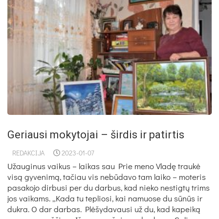
Geriausi mokytojai – širdis ir patirtis
REDAKCIJA
2023-01-07
Užauginus vaikus – laikas sau Prie meno Vladę traukė
visą gyvenimą, tačiau vis nebūdavo tam laiko – moteris
pasakojo dirbusi per du darbus, kad nieko nestigtų trims
jos vaikams. „Kada tu tepliosi, kai namuose du sūnūs ir
dukra. O dar darbas. Plėšydavausi už du, kad kapeiką