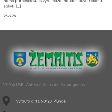
namo parneščiau. Iš vyro mažai naudos buvo. Galima
sakyti, […]
DAUGIAU
2019 © UAB „Antikva“. Visos teisės saugomos.
Vytauto g. 13, 90123 Plungė